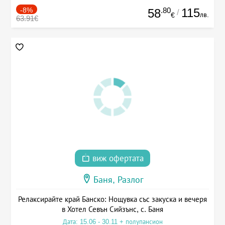
-8%
.80
115
58
/
лв.
€
63.91€
виж офертата
Баня, Разлог
Релаксирайте край Банско: Нощувка със закуска и вечеря
в Хотел Севън Сийзънс, с. Баня
Дата: 15.06 - 30.11 + полупансион