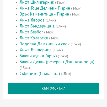
Лифт Шилигарник
(13км)
Хижа Гоце Делчев - Пирин
(14км)
Връх Каменитица - Пирин
(14км)
Хижа Яворов
(14км)
Лифт Бъндерица 1
(14км)
Лифт Безбог
(14км)
Лифт Коларски
(14км)
Водопад Демянишки скок
(15км)
Хижа Бъндерица
(15км)
Баюви дупки (връх)
(15км)
Баюви Дупки (резерват Джинджирица)
(15км)
Събиците (Стъпалата)
(15км)
КЪМ ОФЕРТАТА