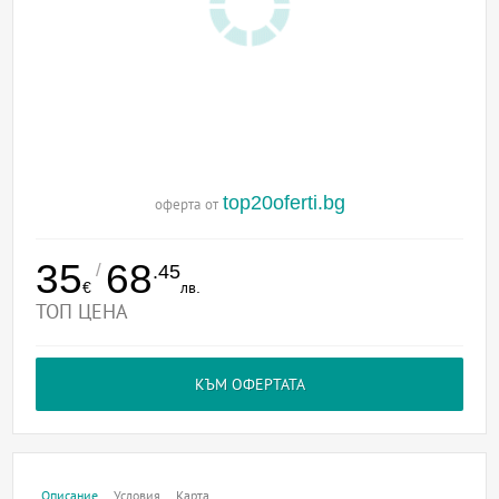
top20oferti.bg
оферта от
35
68
/
.45
€
лв.
ТОП ЦЕНА
КЪМ ОФЕРТАТА
Описание
Условия
Карта