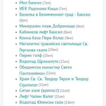
Мол Банско
(7км)
ИЕК Радонова Къща
(7км)
Базилка в Безименният град - Банско
(8км)
Минерален плаж Добринище
(8км)
Кабинков лифт Банско
(8км)
Конна база Пери Волас
(9км)
Мегалитно тракийско светилище Св.
Гергьова скала
(10км)
Пирин голф
(10км)
Водопад Щрокалото
(11км)
Обидимски манастир Свети
Пантелеймон
(11км)
Храм Св. Св. Теодор Тирон и Теодор
Стратилат
(11км)
Ситан кале (крепост)
(11км)
Лифт Чалин Валог
(11км)
Водопад Юленски скок
(13км)