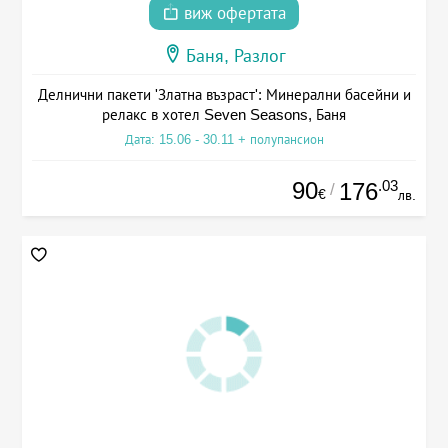
виж офертата
Баня, Разлог
Делнични пакети 'Златна възраст': Минерални басейни и
релакс в хотел Seven Seasons, Баня
Дата: 15.06 - 30.11 + полупансион
90
.03
176
/
€
лв.