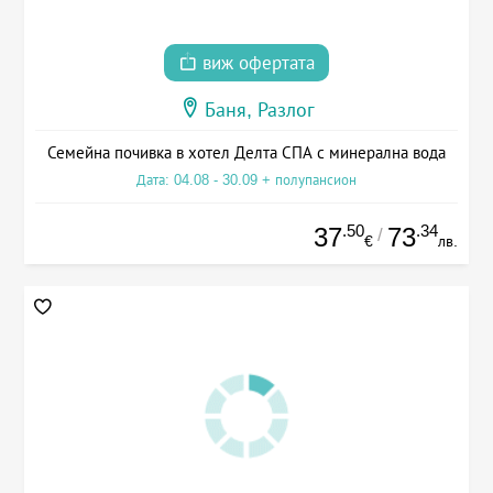
виж офертата
Баня, Разлог
Семейна почивка в хотел Делта СПА с минерална вода
Дата: 04.08 - 30.09 + полупансион
.50
.34
37
73
/
€
лв.