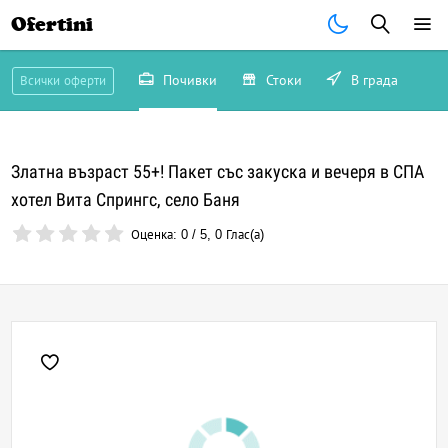
Ofertini
Почивки
Стоки
В града
Всички оферти
Златна възраст 55+! Пакет със закуска и вечеря в СПА
хотел Вита Спрингс, село Баня
Оценка:
0
/
5
,
0
Глас(а)