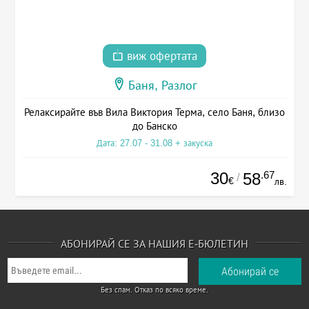
виж офертата
Баня, Разлог
Релаксирайте във Вила Виктория Терма, село Баня, близо
до Банско
Дата: 27.07 - 31.08 + закуска
30
.67
58
/
€
лв.
АБОНИРАЙ СЕ ЗА НАШИЯ Е-БЮЛЕТИН
Без спам. Отказ по всяко време.