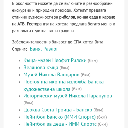
В околността можете да се включите в разнообразни
екскурзии и природни преходи. Хотелът предлага
отлични възможности за
риболов, конна езда и каране
на АТВ
.
Ресторантът
на хотела предлага богато меню и
разполага с уютна лятна градина.
Забележителности в близост до СПА хотел Вита
Баня, Разлог
Спрингс,
Къща-музей Неофит Рилски
(6км)
Велянова къща
(6км)
Музей Никола Вапцаров
(6км)
Постоянна иконна изложба Банска
художествена школа
(6км)
Исторически музей Никола Парапунов
(6км)
Църква Света Троица - Банско
(6км)
Пейнтбол Банско (ИМИ Спортс)
(6км)
Пейнтбол за деца - ИМИ Спортс
(6км)