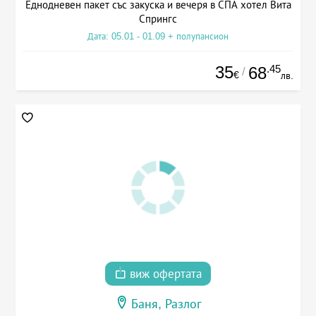
Еднодневен пакет със закуска и вечеря в СПА хотел Вита
Спрингс
Дата: 05.01 - 01.09 + полупансион
35
.45
68
/
€
лв.
виж офертата
Баня, Разлог