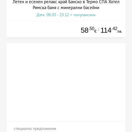
Летен и есенен релакс край Банско в Термо СПА Хотел
Римска баня с минерални басейни
Дата: 09.03 - 23.12 + полупансион
.50
.42
58
114
/
€
лв.
специално предложение