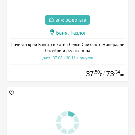
виж офертата
Баня, Разлог
Почивка край Банско в хотел Севън Сийзънс с минерални
басейни и релакс зона
Дата: 07.08 - 30.11 + закуска
.50
.34
37
73
/
€
лв.