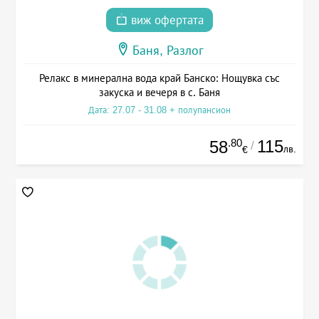
виж офертата
Баня, Разлог
Релакс в минерална вода край Банско: Нощувка със
закуска и вечеря в с. Баня
Дата: 27.07 - 31.08 + полупансион
.80
115
58
/
лв.
€