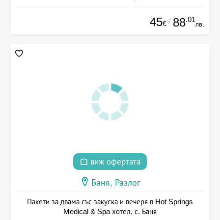
45
.01
88
/
€
лв.
виж офертата
Баня, Разлог
Пакети за двама със закуска и вечеря в Hot Springs
Medical & Spa хотел, с. Баня