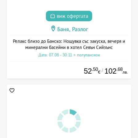
виж офертата
Баня, Разлог
Релакс близо до Банско: Нощувка със закуска, вечеря и
минерални басейни в хотел Севън Сийзънс
Дата: 07.08 - 30.11 + полупансион
.50
.68
52
102
/
€
лв.