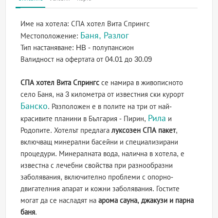
Име на хотела:
СПА хотел Вита Спрингс
Баня, Разлог
Местоположение:
Тип настаняване:
HB - полупансион
Валидност на офертата
от 04.01 до 30.09
СПА хотел Вита Спрингс
се намира в живописното
село Баня, на 3 километра от известния ски курорт
Банско
. Разположен е в полите на три от най-
Рила
красивите планини в България - Пирин,
и
Родопите. Хотелът предлага
луксозен СПА пакет
,
включващ минерални басейни и специализирани
процедури. Минералната вода, налична в хотела, е
известна с лечебни свойства при разнообразни
заболявания, включително проблеми с опорно-
двигателния апарат и кожни заболявания. Гостите
могат да се насладят на
арома сауна, джакузи и парна
баня
.