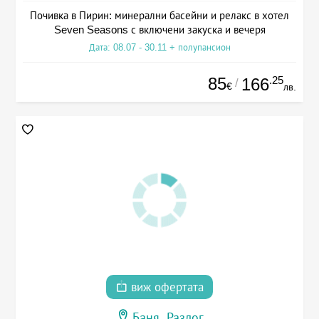
Почивка в Пирин: минерални басейни и релакс в хотел
Seven Seasons с включени закуска и вечеря
Дата: 08.07 - 30.11 + полупансион
85
.25
166
/
€
лв.
виж офертата
Баня, Разлог