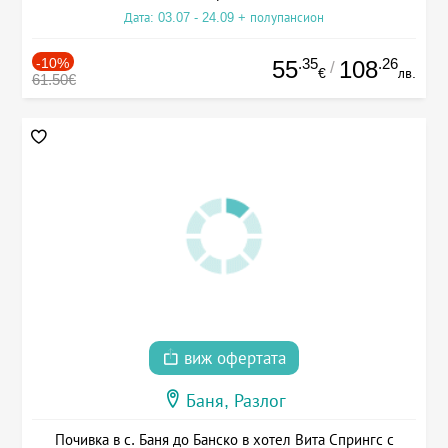
Дата: 03.07 - 24.09 + полупансион
-10%
.35
.26
55
108
/
€
лв.
61.50€
виж офертата
Баня, Разлог
Почивка в с. Баня до Банско в хотел Вита Спрингс с