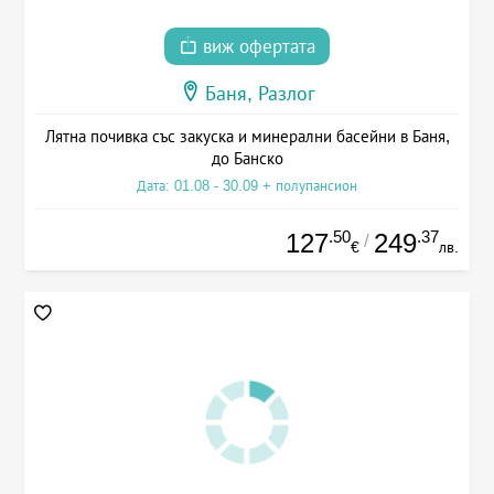
виж офертата
Баня, Разлог
Лятна почивка със закуска и минерални басейни в Баня,
до Банско
Дата: 01.08 - 30.09 + полупансион
.50
.37
127
249
/
€
лв.