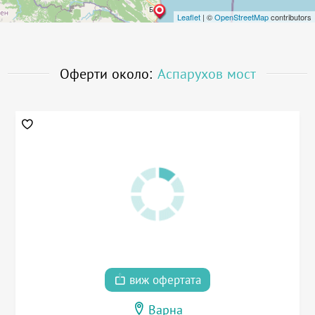
Leaflet
| ©
OpenStreetMap
contributors
Оферти около:
Аспарухов мост
виж офертата
Варна