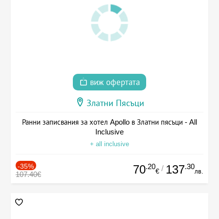
виж офертата
Златни Пясъци
Ранни записвания за хотел Apollo в Златни пясъци - All
Inclusive
+ all inclusive
-35%
.20
.30
70
137
/
€
лв.
107.40€