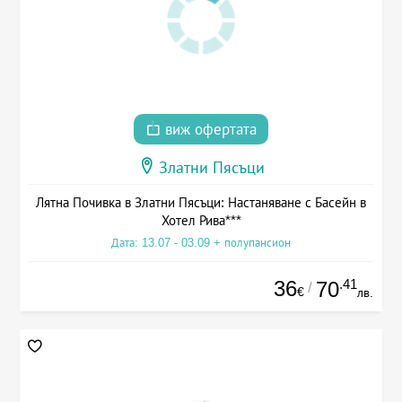
виж офертата
Златни Пясъци
Лятна Почивка в Златни Пясъци: Настаняване с Басейн в
Хотел Рива***
Дата: 13.07 - 03.09 + полупансион
36
.41
70
/
€
лв.