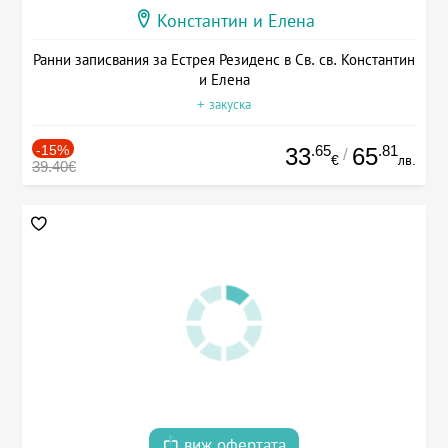
Константин и Елена
Ранни записвания за Естрея Резиденс в Св. св. Константин
и Елена
+ закуска
-15%
.65
.81
33
65
/
€
лв.
39.40€
виж офертата