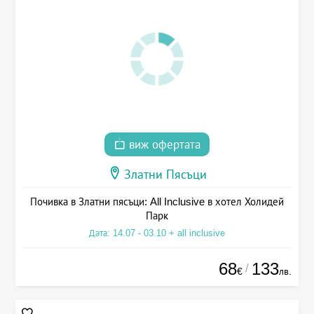
виж офертата
Златни Пясъци
Почивка в Златни пясъци: All Inclusive в хотел Холидей
Парк
Дата: 14.07 - 03.10 + all inclusive
68
133
/
€
лв.