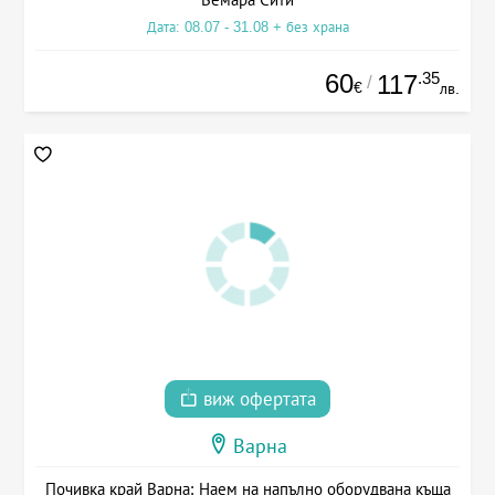
Дата: 08.07 - 31.08 + без храна
60
.35
117
/
€
лв.
виж офертата
Варна
Почивка край Варна: Наем на напълно оборудвана къща