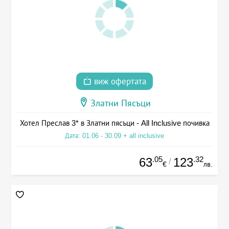
виж офертата
Златни Пясъци
Хотел Преслав 3* в Златни пясъци - All Inclusive почивка
Дата: 01.06 - 30.09 + all inclusive
.05
.32
63
123
/
€
лв.