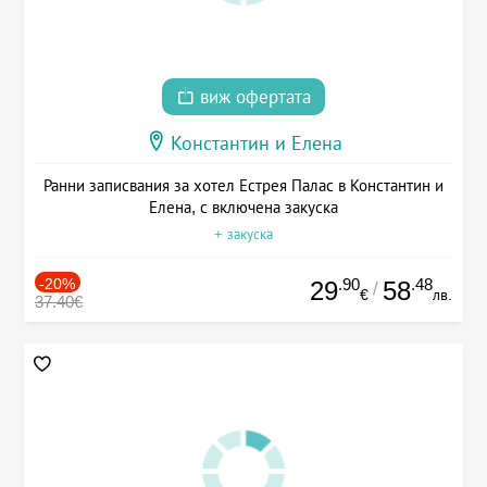
виж офертата
Константин и Елена
Ранни записвания за хотел Естрея Палас в Константин и
Елена, с включена закуска
+ закуска
-20%
.90
.48
29
58
/
€
лв.
37.40€