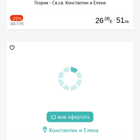
Глория - Св.св. Константин и Елена
-25%
.08
51
26
/
лв.
€
34.77€
виж офертата
Константин и Елена