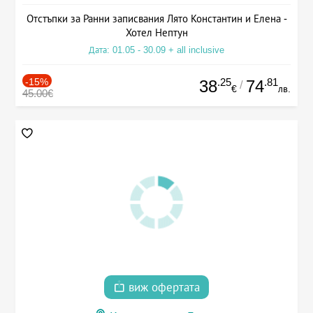
Отстъпки за Ранни записвания Лято Константин и Елена -
Хотел Нептун
Дата: 01.05 - 30.09 + all inclusive
-15%
.25
.81
38
74
/
€
лв.
45.00€
виж офертата