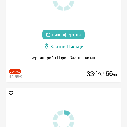
виж офертата
Златни Пясъци
Берлин Грийн Парк - Златни пясъци
-25%
.75
66
33
/
лв.
€
44.99€