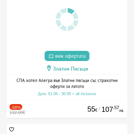
виж офертата
Златни Пясъци
СПА хотел Алегра във Златни пясъци със страхотни
оферти за лятото
Дата: 01.06 - 30.09 + all inclusive
-58%
55
.57
107
/
€
лв.
132.00€