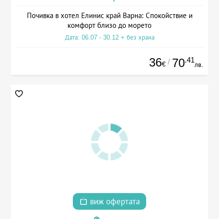
Почивка в хотел Елинис край Варна: Спокойствие и
комфорт близо до морето
Дата: 06.07 - 30.12 + без храна
36
.41
70
/
€
лв.
виж офертата