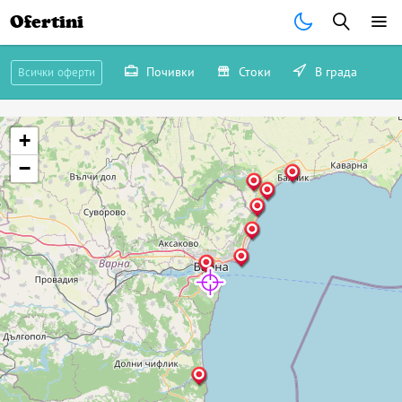
Ofertini
Почивки
Стоки
В града
Всички оферти
+
−