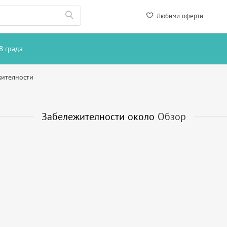
Любими оферти
В града
жителности
Забележителности около
Обзор