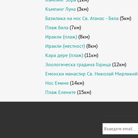
Къмпинг Луна
(3км)
Базилика на нос Св. Атанас - Бяла
(5км)
Плаж Бяла
(7км)
Иракли (плаж)
(8км)
Иракли (местност)
(8км)
Кара дере (плаж)
(11км)
Зоологическа градина Горица
(12км)
Емонски манастир Св. Николай Мирликий
Нос Емине
(14км)
Плаж Елените
(15км)