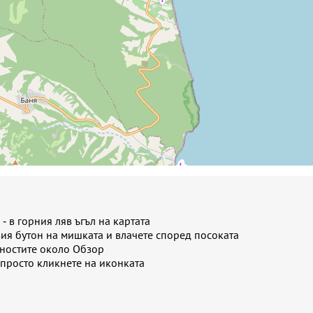
- в горния ляв ъгъл на картата
вия бутон на мишката и влачете според посоката
лностите около Обзор
 просто кликнете на иконката