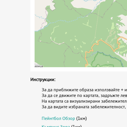
Инструкции:
За да приближите образа използвайте + и 
За да се движите по картата, задръжте ле
На картата са визуализирани забележите
За да видите избраната забележителност,
Пейнтбол Обзор
(1км)
Къмпинг Зора
(1км)