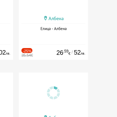
Албена
Елица - Албена
02
-25%
.59
52
26
/
лв.
лв.
€
35.54€