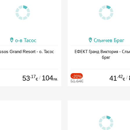
о-в Тасос
Слънчев Бряг
sos Grand Resort - о. Тасос
ЕФЕКТ Гранд Виктория - Слъ
бряг
.17
104
-20%
.42
53
41
/
/
лв.
€
€
51.64€