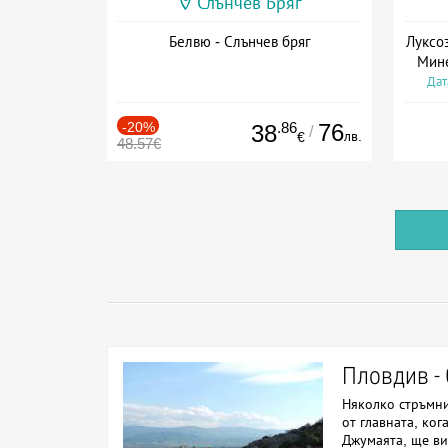
Слънчев Бряг
Белвю - Слънчев бряг
Луксо
Мине
Дат
-20%
.86
76
38
/
лв.
€
48.57€
Пловдив - 
Няколко стръмн
от главната, ко
Джумаята, ще ви