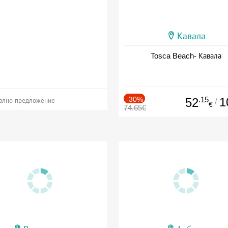
Кавала
Tosca Beach- Кавала
-30%
.15
1
52
/
ално предложение
€
74.65€