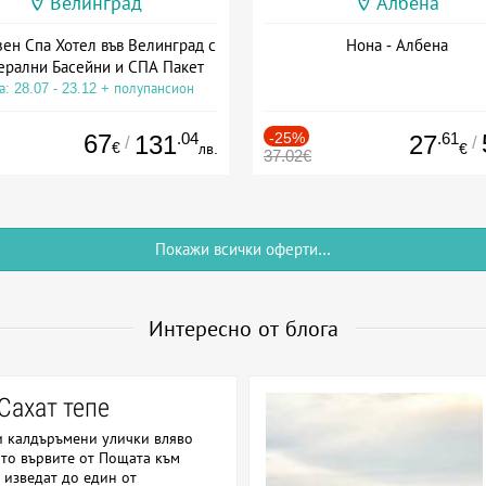
Велинград
Албена
зен Спа Хотел във Велинград с
Нона - Албена
рални Басейни и СПА Пакет
а: 28.07 - 23.12 + полупансион
67
.04
-25%
.61
131
27
/
/
€
лв.
€
37.02€
Покажи всички оферти...
Интересно от блога
Сахат тепе
и калдъръмени улички вляво
гато вървите от Пощата към
 изведат до един от