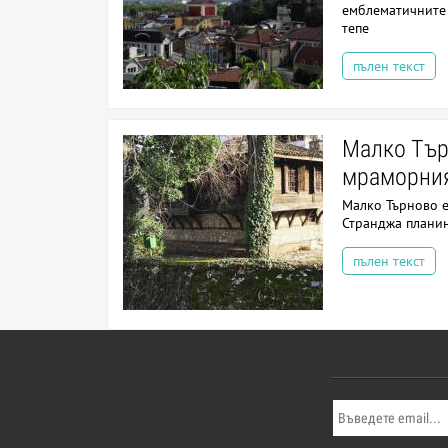
емблематичните 
тепе
пълен текст
Малко Тър
мраморния
Малко Търново е
Странджа плани
пълен текст