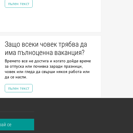
пълен текст
Защо всеки човек трябва да
има пълноценна ваканция?
Времето все не достига и когато дойде време
за отпуска или почивка заради празници,
човек или гледа да свърши някоя работа или
да се наспи.
пълен текст