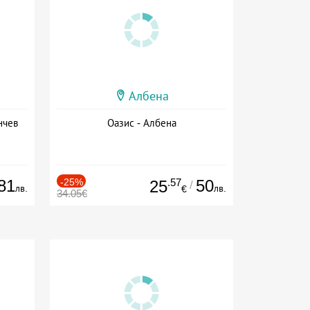
Албена
нчев
Оазис - Албена
81
-25%
.57
50
25
/
лв.
лв.
€
34.05€