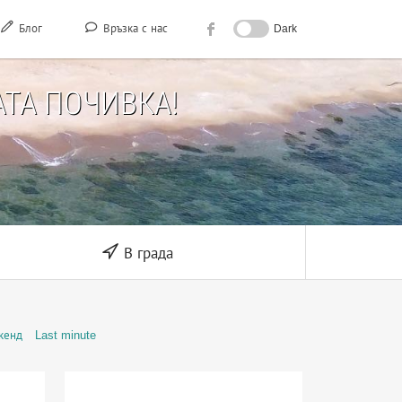
Блог
Връзка с нас
Dark
ТА ПОЧИВКА!
В града
кенд
Last minute