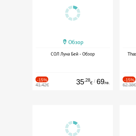
Обзор
СОЛ Луна Бей - Обзор
Thas
-15%
.28
69
-15%
35
/
лв.
€
41.42€
62.38€