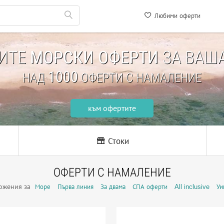
Любими оферти
НИТЕ
МОРСКИ ОФЕРТИ
ЗА ВАША
1000
НАД
ОФЕРТИ С НАМАЛЕНИЕ
към офертите
Стоки
ОФЕРТИ С НАМАЛЕНИЕ
ожения за
Море
Първа линия
За двама
СПА оферти
All inclusive
Уи