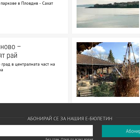
паркове в Пловдив - Сахат
ново –
т рай
 град в централната част на
на
АБОНИРАЙ СЕ ЗА НАШИЯ Е-БЮЛЕТИН
Без спам. Отказ по всяко време.