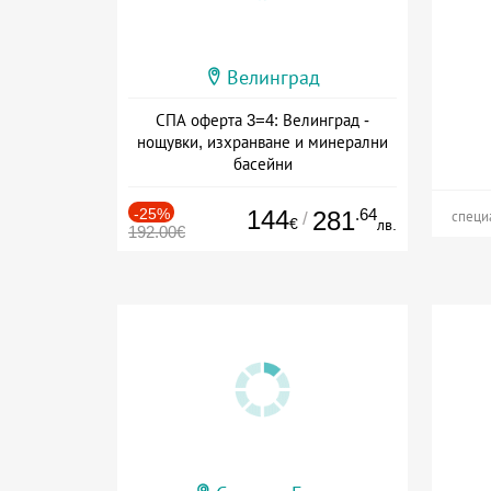
Велинград
СПА оферта 3=4: Велинград -
нощувки, изхранване и минерални
басейни
Дата: 01.07 - 30.09 + полупансион
-25%
144
.64
281
/
специ
€
лв.
192.00€