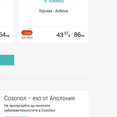
Албена
Гергана - Албена
54
-20%
.97
86
43
/
лв.
лв.
€
54.66€
Созопол – ехо от Аполония
Не пропускайте да посетите
забележителностите в Созопол