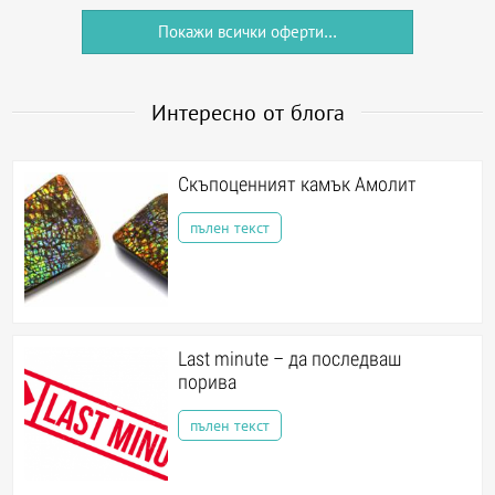
Покажи всички оферти...
Интересно от блога
Скъпоценният камък Амолит
пълен текст
Last minute – да последваш
порива
пълен текст