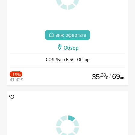
виж офертата
Обзор
СОЛ Луна Бей - Обзор
-15%
.28
69
35
/
лв.
€
41.42€