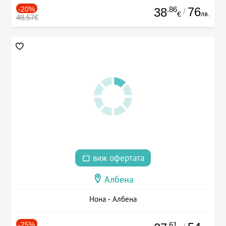
-20%
.86
76
38
/
лв.
€
48.57€
виж офертата
Албена
Нона - Албена
-25%
.61