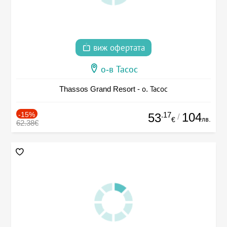
виж офертата
о-в Тасос
Thassos Grand Resort - о. Тасос
-15%
.17
104
53
/
лв.
€
62.38€