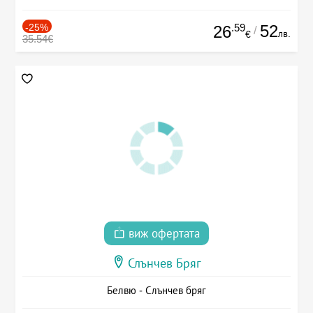
-25%
.59
52
26
/
лв.
€
35.54€
виж офертата
Слънчев Бряг
Белвю - Слънчев бряг