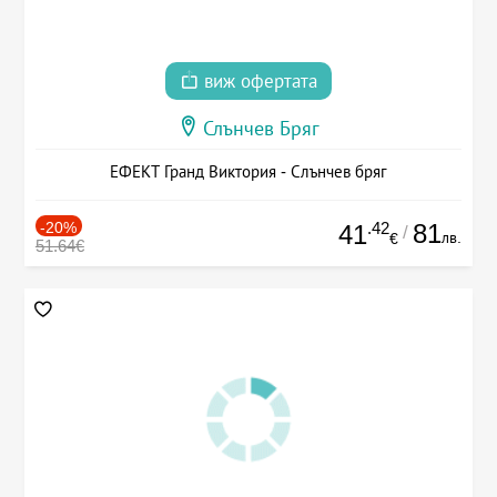
виж офертата
Слънчев Бряг
ЕФЕКТ Гранд Виктория - Слънчев бряг
-20%
.42
81
41
/
лв.
€
51.64€