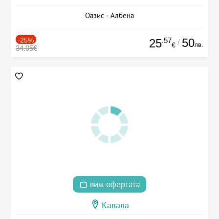
Оазис - Албена
-25%
.57
50
25
/
лв.
€
34.05€
виж офертата
Кавала