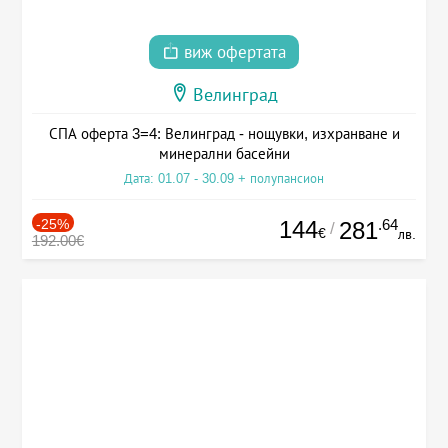
виж офертата
Велинград
СПА оферта 3=4: Велинград - нощувки, изхранване и
минерални басейни
Дата: 01.07 - 30.09 + полупансион
-25%
144
.64
281
/
€
лв.
192.00€