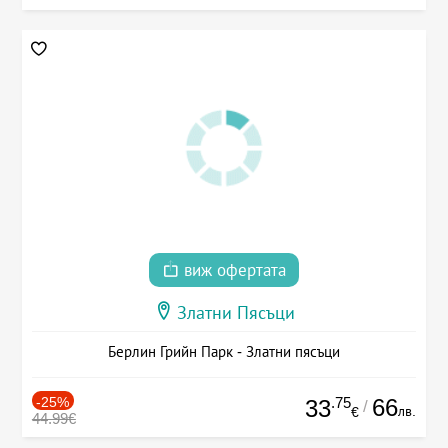
виж офертата
Златни Пясъци
Берлин Грийн Парк - Златни пясъци
-25%
.75
66
33
/
лв.
€
44.99€