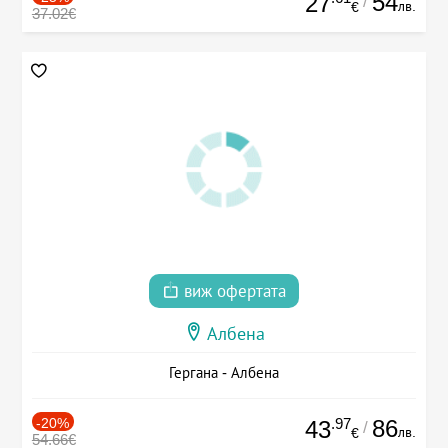
54
27
/
лв.
€
37.02€
виж офертата
Албена
Гергана - Албена
-20%
.97
86
43
/
лв.
€
54.66€