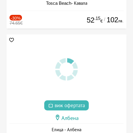
Tosca Beach- Кавала
-30%
.15
102
52
/
лв.
€
74.65€
виж офертата
Албена
Елица - Албена