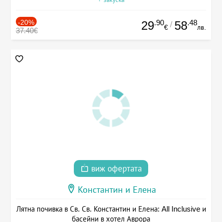
-20%
.90
.48
29
58
/
€
лв.
37.40€
виж офертата
Константин и Елена
Лятна почивка в Св. Св. Константин и Елена: All Inclusive и
басейни в хотел Аврора