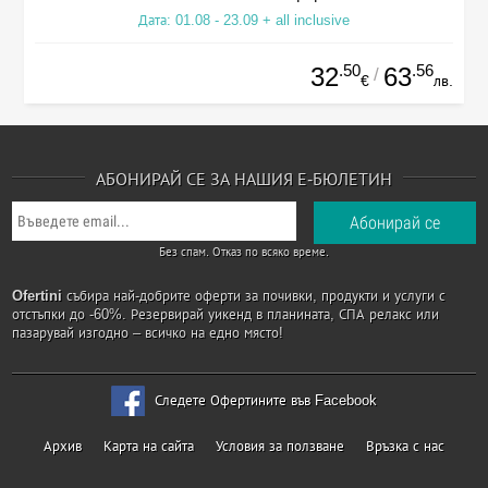
Дата: 01.08 - 23.09 + all inclusive
.50
.56
32
63
/
€
лв.
АБОНИРАЙ СЕ ЗА НАШИЯ Е-БЮЛЕТИН
Без спам. Отказ по всяко време.
Ofertini
събира най-добрите оферти за почивки, продукти и услуги с
отстъпки до -60%. Резервирай уикенд в планината, СПА релакс или
пазарувай изгодно – всичко на едно място!
Следете Офертините във Facebook
Архив
Карта на сайта
Условия за ползване
Връзка с нас