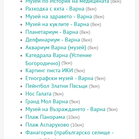
Музей по История на медицината
(8км)
Разходка с яхта - Варна
(8км)
Музей на здравето - Варна
(8км)
Музей на куклите - Варна
(8км)
Планетариум - Варна
(8км)
Делфинариум - Варна
(8км)
Аквариум Варна (музей)
(8км)
Катедрала Варна (Успение
Богородично)
(9км)
Картинг писта ИКИ
(9км)
Етнографски музей - Варна
(9км)
Пейнтбол Златни Пясъци
(9км)
Нос Галата
(9км)
Гранд Мол Варна
(9км)
Музей на Възраждането - Варна
(9км)
Плаж Панорама
(10км)
Плаж Аспарухово
(10км)
Фанагория (прабългарско селище -