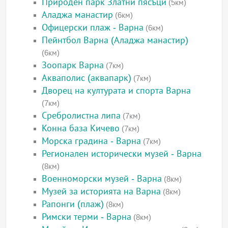
Природен парк Златни пясъци
(5км)
Аладжа манастир
(6км)
Офицерски плаж - Варна
(6км)
Пейнтбол Варна (Аладжа манастир)
(6км)
Зоопарк Варна
(7км)
Акваполис (аквапарк)
(7км)
Дворец на културата и спорта Варна
(7км)
Сребролистна липа
(7км)
Конна база Кичево
(7км)
Морска градина - Варна
(7км)
Регионален исторически музей - Варна
(8км)
Военноморски музей - Варна
(8км)
Музей за историята на Варна
(8км)
Рапонги (плаж)
(8км)
Римски терми - Варна
(8км)