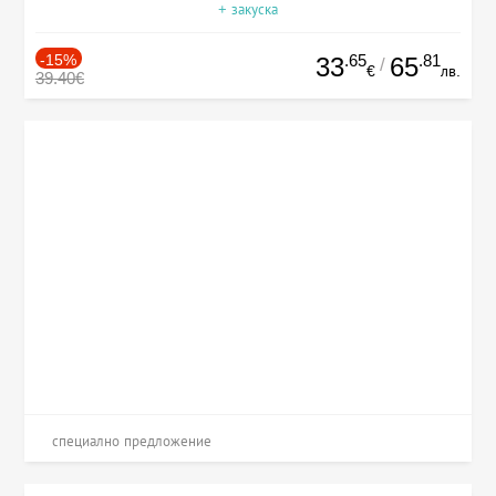
+ закуска
-15%
.65
.81
33
65
/
€
лв.
39.40€
специално предложение