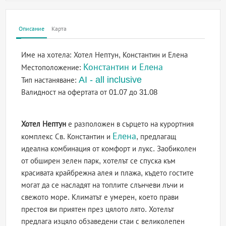
Описание
Карта
Име на хотела:
Хотел Нептун, Константин и Елена
Константин и Елена
Местоположение:
AI - all inclusive
Тип настаняване:
Валидност на офертата
от 01.07 до 31.08
Хотел Нептун
е разположен в сърцето на курортния
Елена
комплекс Св. Константин и
, предлагащ
идеална комбинация от комфорт и лукс. Заобиколен
от обширен зелен парк, хотелът се спуска към
красивата крайбрежна алея и плажа, където гостите
могат да се насладят на топлите слънчеви лъчи и
свежото море. Климатът е умерен, което прави
престоя ви приятен през цялото лято. Хотелът
предлага изцяло обзаведени стаи с великолепен