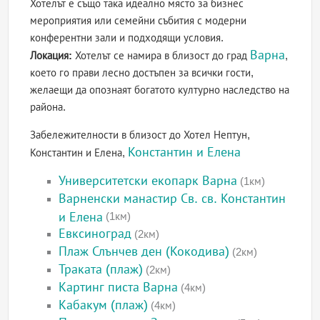
Хотелът е също така идеално място за бизнес
мероприятия или семейни събития с модерни
конферентни зали и подходящи условия.
Варна
Локация:
Хотелът се намира в близост до град
,
което го прави лесно достъпен за всички гости,
желаещи да опознаят богатото културно наследство на
района.
Забележителности в близост до Хотел Нептун,
Константин и Елена
Константин и Елена,
Университетски екопарк Варна
(1км)
Варненски манастир Св. св. Константин
и Елена
(1км)
Евксиноград
(2км)
Плаж Слънчев ден (Кокодива)
(2км)
Траката (плаж)
(2км)
Картинг писта Варна
(4км)
Кабакум (плаж)
(4км)