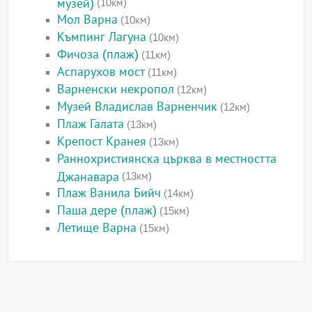
музей)
(10км)
Мол Варна
(10км)
Къмпинг Лагуна
(10км)
Фичоза (плаж)
(11км)
Аспарухов мост
(11км)
Варненски некропол
(12км)
Музей Владислав Варненчик
(12км)
Плаж Галата
(13км)
Крепост Кранея
(13км)
Раннохристиянска църква в местността
Джанавара
(13км)
Плаж Ванила Бийч
(14км)
Паша дере (плаж)
(15км)
Летище Варна
(15км)