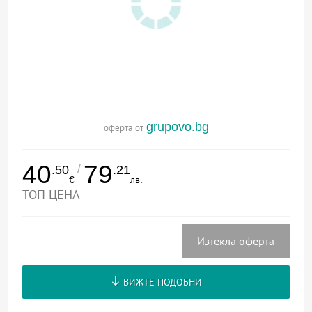
grupovo.bg
оферта от
40
79
/
.50
.21
€
лв.
ТОП ЦЕНА
Изтекла оферта
ВИЖТЕ ПОДОБНИ