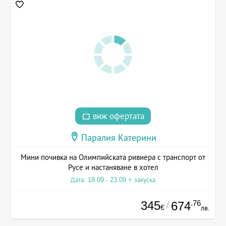
виж офертата
Паралия Катерини
Мини почивка на Олимпийската ривиера с транспорт от
Русе и настаняване в хотел
Дата: 18.09 - 23.09 + закуска
345
.76
674
/
€
лв.