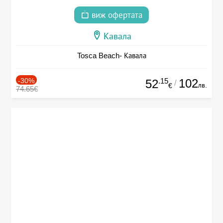
виж офертата
Кавала
Tosca Beach- Кавала
-30%
.15
102
52
/
лв.
€
74.65€