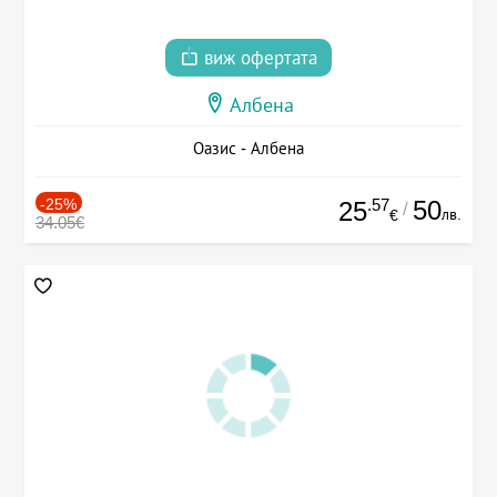
виж офертата
Албена
Оазис - Албена
-25%
.57
50
25
/
лв.
€
34.05€