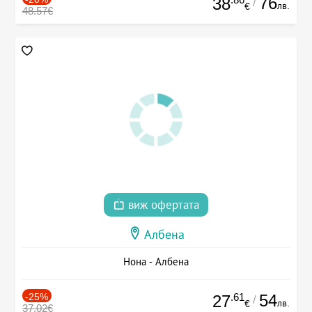
76
38
/
лв.
€
48.57€
виж офертата
Албена
Нона - Албена
-25%
.61
54
27
/
лв.
€
37.02€