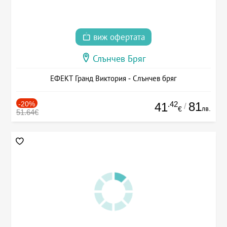
виж офертата
Слънчев Бряг
ЕФЕКТ Гранд Виктория - Слънчев бряг
-20%
.42
81
41
/
лв.
€
51.64€