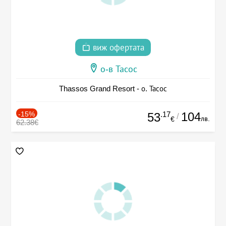
виж офертата
о-в Тасос
Thassos Grand Resort - о. Тасос
-15%
.17
104
53
/
лв.
€
62.38€