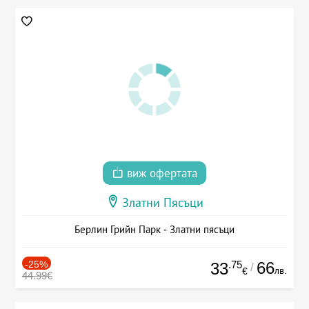
виж офертата
Златни Пясъци
Берлин Грийн Парк - Златни пясъци
-25%
.75
66
33
/
лв.
€
44.99€