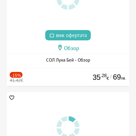
виж офертата
Обзор
СОЛ Луна Бей - Обзор
-15%
.28
69
35
/
лв.
€
41.42€