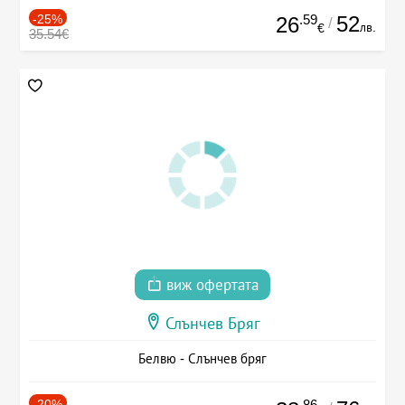
-25%
.59
52
26
/
лв.
€
35.54€
виж офертата
Слънчев Бряг
Белвю - Слънчев бряг
-20%
.86