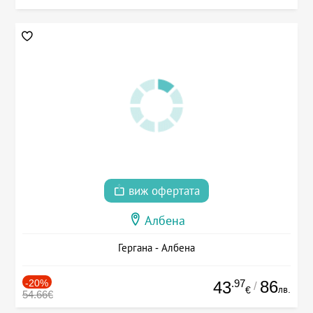
виж офертата
Албена
Гергана - Албена
-20%
.97
86
43
/
лв.
€
54.66€