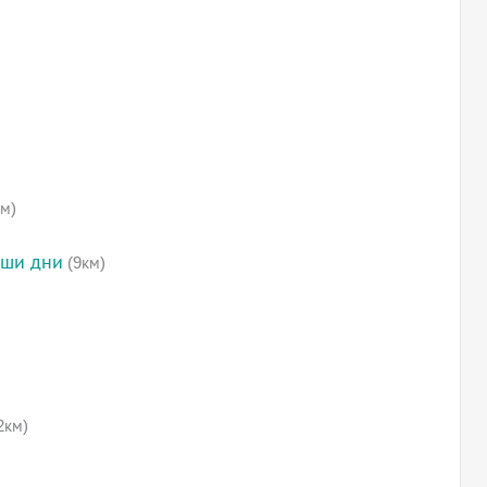
м)
аши дни
(9км)
2км)