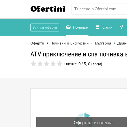
Ofertini
Почивки
Стоки
Всички оферти
Оферти
Почивки и Екскурзии
България
Дрян
АТV приключение и спа почивка 
Оценка:
0
/
5
,
0
Глас(а)
Офертата е изтекла