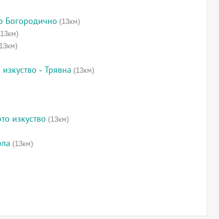
о Богородично
(13км)
13км)
13км)
 изкуство - Трявна
(13км)
то изкуство
(13км)
ола
(13км)