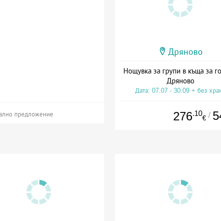
Дряново
Нощувка за групи в къща за го
Дряново
Дата: 07.07 - 30.09 + без хра
.10
5
276
/
ално предложение
€