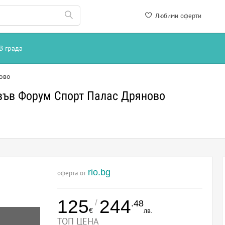
Любими оферти
В града
ово
във Форум Спорт Палас Дряново
rio.bg
оферта от
125
244
/
.48
€
лв.
ТОП ЦЕНА