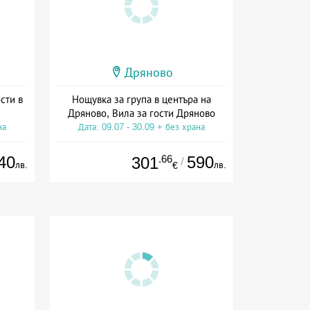
Дряново
сти в
Нощувка за група в центъра на
Дряново, Вила за гости Дряново
на
Дата: 09.07 - 30.09 + без храна
40
.66
590
301
/
лв.
лв.
€