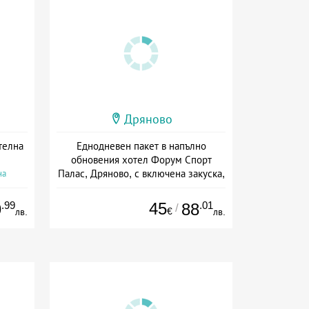
Дряново
телна
Еднодневен пакет в напълно
обновения хотел Форум Спорт
Палас, Дряново, с включена закуска,
на
вечеря и басейн
Дата: 15.06 - 06.09 + полупансион
.99
45
.01
9
88
/
€
лв.
лв.