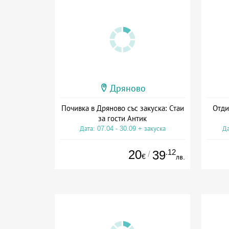
Дряново
Почивка в Дряново със закуска: Стаи
Отди
за гости Антик
Дата: 07.04 - 30.09 + закуска
Да
20
.12
39
/
€
лв.