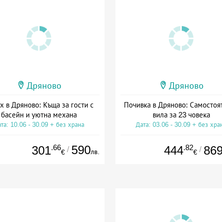
Дряново
Дряново
х в Дряново: Къща за гости с
Почивка в Дряново: Самостоя
басейн и уютна механа
вила за 23 човека
та: 10.06 - 30.09 + без храна
Дата: 03.06 - 30.09 + без хра
.66
590
.82
301
444
86
/
/
лв.
€
€