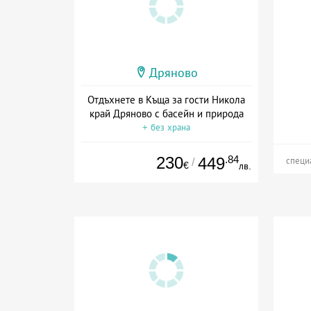
Дряново
Отдъхнете в Къща за гости Никола
край Дряново с басейн и природа
+ без храна
230
.84
449
/
специ
€
лв.