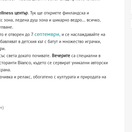
llness център
. Тук ще откриете финландска и
с зона, ледена душ зона и шикарно ведро... всичко,
епване.
септември
йто е отворен до 7
, и се наслаждавайте на
бавляват в детския кът с батут и множество играчки,
ри.
със света докато почивате.
Вечерите
са специални в
ресторанти Bianco, където се сервират уникални авторски
храна.
очивка и релакс, обогатено с културата и природата на
м)