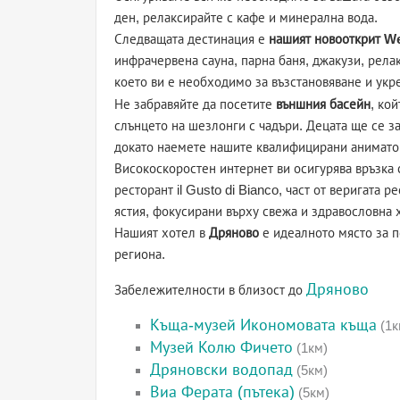
ден, релаксирайте с кафе и минерална вода.
Следващата дестинация е
нашият новооткрит We
инфрачервена сауна, парна баня, джакузи, релак
което ви е необходимо за възстановяване и укр
Не забравяйте да посетите
външния басейн
, ко
слънцето на шезлонги с чадъри. Децата ще се за
докато наемете нашите квалифицирани анимато
Високоскоростен интернет ви осигурява връзка 
ресторант il Gusto di Bianco, част от веригата 
ястия, фокусирани върху свежа и здравословна 
Нашият хотел в
Дряново
е идеалното място за п
региона.
Дряново
Забележителности в близост до
Къща-музей Икономовата къща
(1к
Музей Колю Фичето
(1км)
Дряновски водопад
(5км)
Виа Ферата (пътека)
(5км)