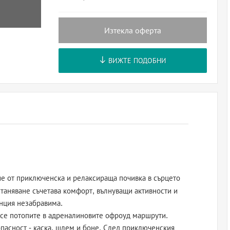
Изтекла оферта
ВИЖТЕ ПОДОБНИ
е от приключенска и релаксираща почивка в сърцето
станяване съчетава комфорт, вълнуващи активности и
анция незабравима.
 се потопите в адреналиновите офроуд маршрути.
пасност - каска, шлем и боне. След приключенския