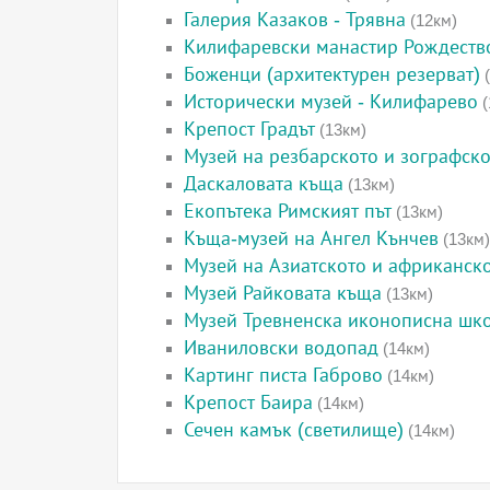
Галерия Казаков - Трявна
(12км)
Килифаревски манастир Рождеств
Боженци (архитектурен резерват)
(
Исторически музей - Килифарево
(
Крепост Градът
(13км)
Музей на резбарското и зографско
Даскаловата къща
(13км)
Екопътека Римският път
(13км)
Къща-музей на Ангел Кънчев
(13км)
Музей на Азиатското и африканско
Музей Райковата къща
(13км)
Музей Тревненска иконописна шк
Иваниловски водопад
(14км)
Картинг писта Габрово
(14км)
Крепост Баира
(14км)
Сечен камък (светилище)
(14км)