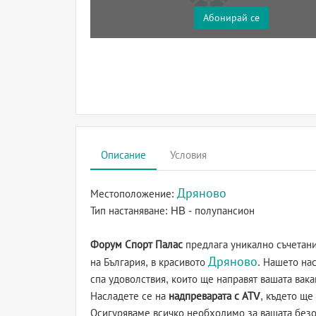
Абонирай се
Описание
Условия
Дряново
Местоположение:
Тип настаняване:
HB - полупансион
Форум Спорт Палас
предлага уникално съчетани
Дряново
на България, в красивото
. Нашето на
спа удоволствия, които ще направят вашата вак
Насладете се на
надпреварата с АТV
, където ще
Осигуряваме всичко необходимо за вашата безо