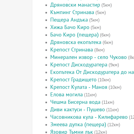
Дряновски манастир
(5км)
Къмпинг Стринава
(5км)
Пещера Андъка
(5км)
Хижа Бачо Киро
(5км)
Бачо Киро (пещера)
(6км)
Дряновска екопътека
(6км)
Крепост Стринава
(8км)
Минерален извор - село Чуково
(8к
Крепост Дискодуратера
(9км)
Екопътека От Дискодуратера до н
Крепост Градището
(10км)
Крепост Кулата - Маноя
(10км)
Елова могила
(11км)
Чешма Бисерна вода
(11км)
Диви кактуси - Пушево
(11км)
Часовникова кула - Килифарево
(1
Змеева дупка (пещера)
(12км)
Язовир Тъмни лък
(12км)