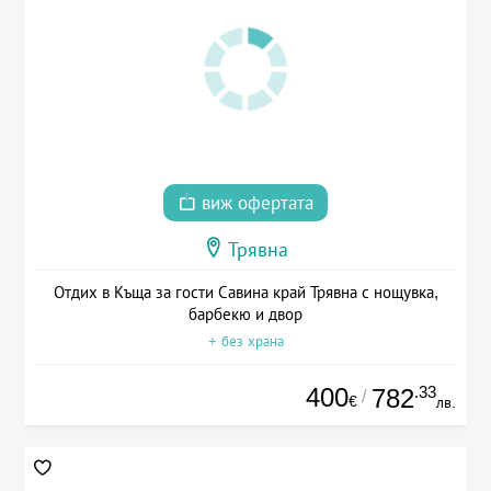
виж офертата
Трявна
Отдих в Къща за гости Савина край Трявна с нощувка,
барбекю и двор
+ без храна
400
.33
782
/
€
лв.