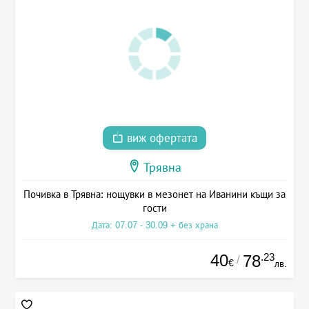
виж офертата
Трявна
Почивка в Трявна: нощувки в мезонет на Иванини къщи за
гости
Дата: 07.07 - 30.09 + без храна
40
.23
78
/
€
лв.