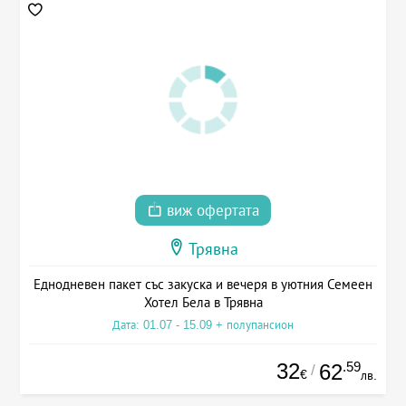
виж офертата
Трявна
Еднодневен пакет със закуска и вечеря в уютния Семеен
Хотел Бела в Трявна
Дата: 01.07 - 15.09 + полупансион
32
.59
62
/
€
лв.