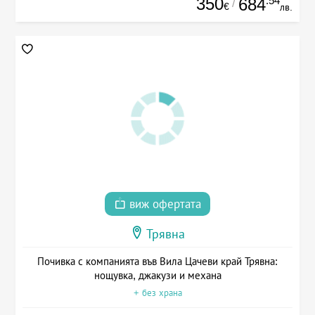
350
.54
684
/
€
лв.
виж офертата
Трявна
Почивка с компанията във Вила Цачеви край Трявна:
нощувка, джакузи и механа
+ без храна