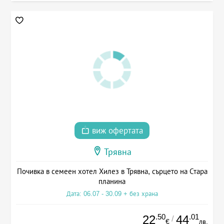
виж офертата
Трявна
Почивка в семеен хотел Хилез в Трявна, сърцето на Стара
планина
Дата: 06.07 - 30.09 + без храна
.50
.01
22
44
/
€
лв.