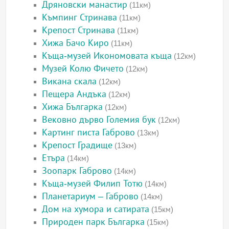
Дряновски манастир
(11км)
Къмпинг Стринава
(11км)
Крепост Стринава
(11км)
Хижа Бачо Киро
(11км)
Къща-музей Икономовата къща
(12км)
Музей Колю Фичето
(12км)
Викана скала
(12км)
Пещера Андъка
(12км)
Хижа Българка
(12км)
Вековно дърво Големия бук
(12км)
Картинг писта Габрово
(13км)
Крепост Градище
(13км)
Етъра
(14км)
Зоопарк Габрово
(14км)
Къща-музей Филип Тотю
(14км)
Планетариум – Габрово
(14км)
Дом на хумора и сатирата
(15км)
Природен парк Българка
(15км)