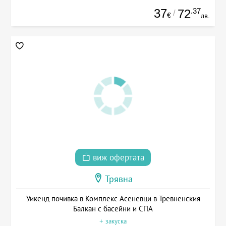
37
.37
72
/
€
лв.
виж офертата
Трявна
Уикенд почивка в Комплекс Асеневци в Тревненския
Балкан с басейни и СПА
+ закуска