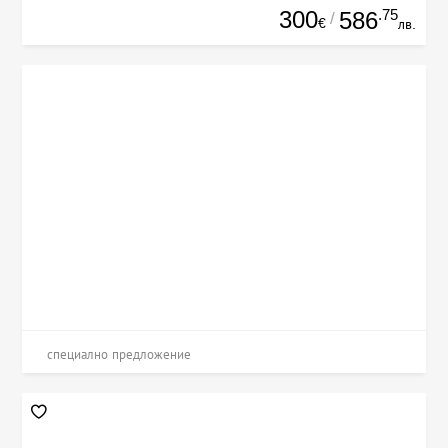
300
.75
586
/
€
лв.
специално предложение