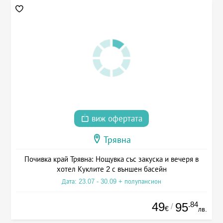
виж офертата
Трявна
Почивка край Трявна: Нощувка със закуска и вечеря в
хотел Куклите 2 с външен басейн
Дата: 23.07 - 30.09 + полупансион
49
.84
95
/
€
лв.