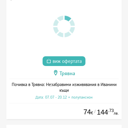
виж офертата
Трявна
Почивка в Трявна: Незабравими изживявания в Иванини
къщи
Дата: 07.07 - 20.12 + полупансион
74
.73
144
/
€
лв.