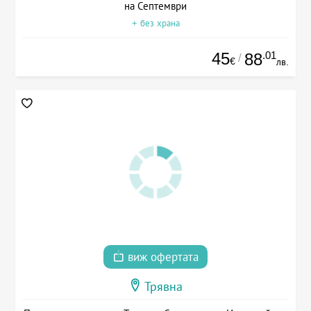
на Септември
+ без храна
45
.01
88
/
€
лв.
виж офертата
Трявна