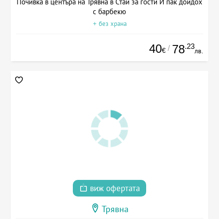
Почивка в центъра на Трявна в Стаи за гости И пак дойдох
с барбекю
+ без храна
40
.23
78
/
€
лв.
виж офертата
Трявна