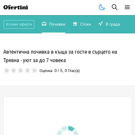
Ofertini
Почивки
Стоки
В града
Всички оферти
Автентична почивка в къща за гости в сърцето на
Трявна - уют за до 7 човека
Оценка:
0
/
5
,
0
Глас(а)