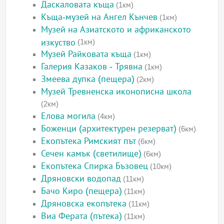
Даскаловата къща
(1км)
Къща-музей на Ангел Кънчев
(1км)
Музей на Азиатското и африканското
изкуство
(1км)
Музей Райковата къща
(1км)
Галерия Казаков - Трявна
(1км)
Змеева дупка (пещера)
(2км)
Музей Тревненска иконописна школа
(2км)
Елова могила
(4км)
Боженци (архитектурен резерват)
(6км)
Екопътека Римският път
(6км)
Сечен камък (светилище)
(6км)
Екопътека Спирка Бъзовец
(10км)
Дряновски водопад
(11км)
Бачо Киро (пещера)
(11км)
Дряновска екопътека
(11км)
Виа Ферата (пътека)
(11км)