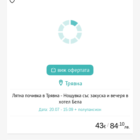
виж офертата
Трявна
Лятна почивка в Трявна - Нощувка със закуска и вечеря в
хотел Бела
Дата: 20.07 - 15.09 + полупансион
43
.10
84
/
€
лв.