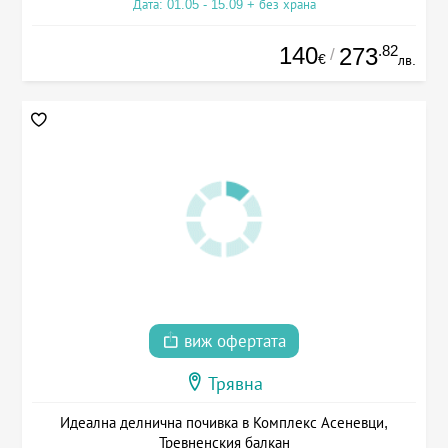
Дата: 01.05 - 15.09 + без храна
140
.82
273
/
€
лв.
виж офертата
Трявна
Идеална делнична почивка в Комплекс Асеневци,
Тревненския балкан