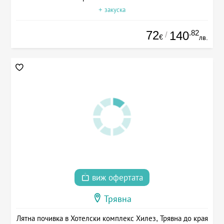
+ закуска
72
.82
140
/
€
лв.
виж офертата
Трявна
Лятна почивка в Хотелски комплекс Хилез, Трявна до края