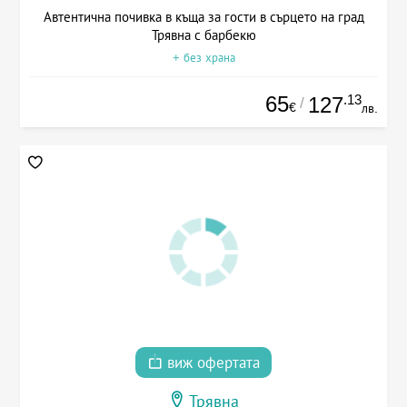
Автентична почивка в къща за гости в сърцето на град
Трявна с барбекю
+ без храна
65
.13
127
/
€
лв.
виж офертата
Трявна