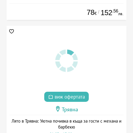
78
.56
152
/
€
лв.
виж офертата
Трявна
Лято в Трявна: Уютна почивка в къща за гости с механа и
барбекю