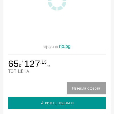
rio.bg
оферта от
65
127
/
.13
€
лв.
ТОП ЦЕНА
Изтекла оферта
ВИЖТЕ ПОДОБНИ