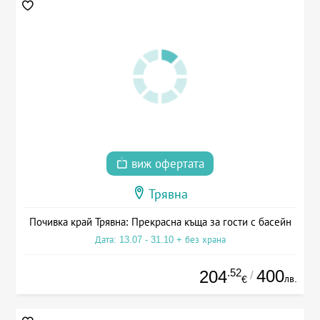
виж офертата
Трявна
Почивка край Трявна: Прекрасна къща за гости с басейн
Дата: 13.07 - 31.10 + без храна
.52
400
204
/
лв.
€