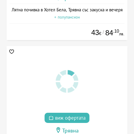
Лятна почивка в Хотел Бела, Трявна със закуска и вечеря
+ полупансион
43
.10
84
/
€
лв.
виж офертата
Трявна