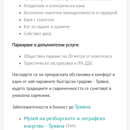
Хладилник и електрическа кана
Безплатни тоалетни принадлежности и гардероб
Баня с тоалетна
Кът за сядане и хранене
Собствен двор
Паркиране и допълнителни услуги:
Обществен паркинг на 20 метра от комплекса
Туристическа застраховка и 9% ДДС
Насладете се на прекрасната обстановка и комфорт в
един от най-чаровните български градове - Трявна,
където традициите и съвременността се съчетават в
уникална хармония.
Трявна
Забележителности в близост до
Музей на резбарското и зографско
изкуство - Трявна
(1км)