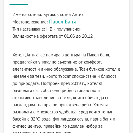
Име на хотела:
Бутиков хотел Антик
Павел Баня
Местоположение:
Тип настаняване:
HB - полупансион
Валидност на офертата
от 01.06 до 20.12
Хотел „Антик“ се намира в центъра на Павел баня,
предлагайки уникално съчетание от комфорт,
елегантност и лично обслужване. Този бутиков хотел е
идеален за тези, които търсят спокойствие и близост
до природата. Построен през 2019 г., хотелът
разполага със собствено рибно стопанство и
атрактивно заведение за тези, които обичат да се
наслаждават на прясно приготвена риба. Хотелът
разполага с множество удобства, сред които топъл
басейн с 32°C вода, финландска сауна, парна баня и
фитнес център, правейки го идеален избор за