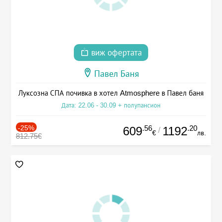
виж офертата
Павел Баня
Луксозна СПА почивка в хотел Atmosphere в Павел баня
Дата: 22.06 - 30.09 + полупансион
-25%
.56
.20
609
1192
/
€
лв.
812.75€