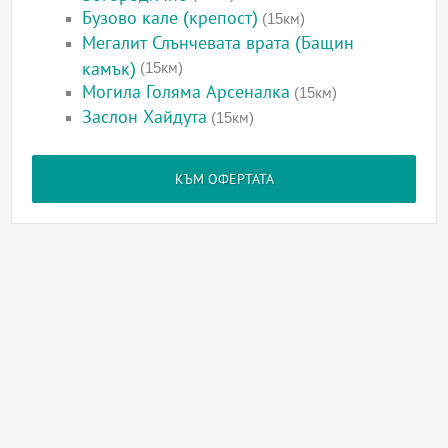
Бузово кале (крепост)
(15км)
Мегалит Слънчевата врата (Бащин
камък)
(15км)
Могила Голяма Арсеналка
(15км)
Заслон Хайдута
(15км)
КЪМ ОФЕРТАТА