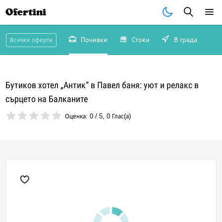
Ofertini
Почивки
Стоки
В града
Всички оферти
Бутиков хотел „Антик“ в Павел баня: уют и релакс в
сърцето на Балканите
Оценка:
0
/
5
,
0
Глас(а)