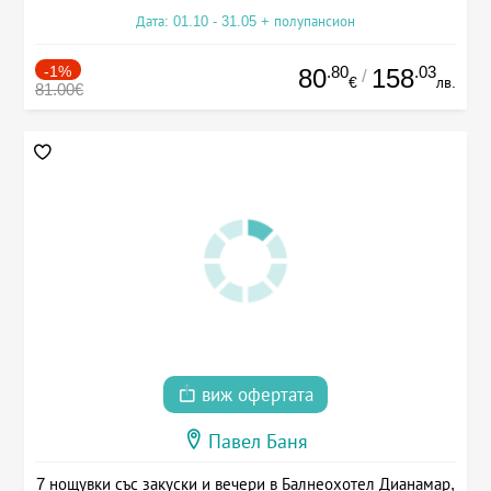
Дата: 01.10 - 31.05 + полупансион
-1%
.80
.03
80
158
/
€
лв.
81.00€
виж офертата
Павел Баня
7 нощувки със закуски и вечери в Балнеохотел Дианамар,