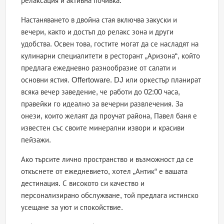
релаксация и активна почивка.
Настаняването в двойна стая включва закуски и
вечери, както и достъп до релакс зона и други
удобства. Освен това, гостите могат да се насладят на
кулинарни специалитети в ресторант „Аризона“, който
предлага ежедневно разнообразие от салати и
основни ястия. Offertoware. DJ или оркестър планират
всяка вечер заведение, че работи до 02:00 часа,
правейки го идеално за вечерни развлечения. За
онези, които желаят да проучат района, Павел баня е
известен със своите минерални извори и красиви
пейзажи.
Ако търсите лично пространство и възможност да се
откъснете от ежедневието, хотел „Антик“ е вашата
дестинация. С високото си качество и
персонализирано обслужване, той предлага истинско
усещане за уют и спокойствие.