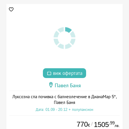
виж офертата
Павел Баня
Луксозна спа почивка с балнеолечение в ДианаМар 5*,
Павел Баня
Дата: 01.09 - 20.12 + полупансион
770
.99
1505
/
€
лв.