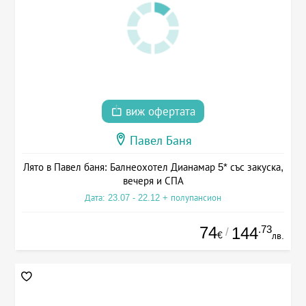
виж офертата
Павел Баня
Лято в Павел баня: Балнеохотел Дианамар 5* със закуска,
вечеря и СПА
Дата: 23.07 - 22.12 + полупансион
74
.73
144
/
€
лв.