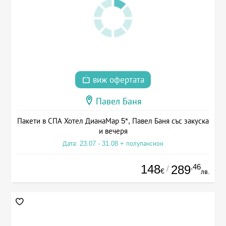
виж офертата
Павел Баня
Пакети в СПА Хотел ДианаМар 5*, Павел Баня със закуска
и вечеря
Дата: 23.07 - 31.08 + полупансион
148
.46
289
/
€
лв.