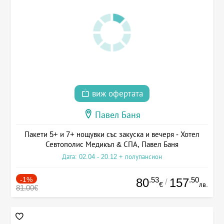
виж офертата
Павел Баня
Пакети 5+ и 7+ нощувки със закуска и вечеря - Хотел
Севтополис Медикъл & СПА, Павел Баня
Дата: 02.04 - 20.12 + полупансион
-1%
.53
.50
80
157
/
€
лв.
81.00€