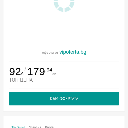
vipoferta.bg
оферта от
92
179
/
.94
€
лв.
ТОП ЦЕНА
КЪМ ОФЕРТАТА
Описание
Условия
Карта