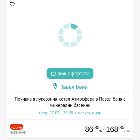
виж офертата
Павел Баня
Почивка в луксозния хотел Атмосфера в Павел баня с
минерални басейни
Дата: 27.07 - 30.09 + полупансион
-15%
.35
.89
86
168
/
€
лв.
101.59€