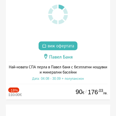
виж офертата
Павел Баня
Най-новата СПА перла в Павел баня с безплатни нощувки
и минерални басейни
Дата: 04.08 - 30.09 + полупансион
-18%
90
.03
176
/
€
лв.
110.00€