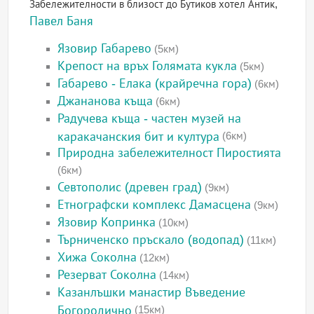
Забележителности в близост до Бутиков хотел Антик,
Павел Баня
Язовир Габарево
(5км)
Крепост на връх Голямата кукла
(5км)
Габарево - Елака (крайречна гора)
(6км)
Джананова къща
(6км)
Радучева къща - частен музей на
каракачанския бит и култура
(6км)
Природна забележителност Пиростията
(6км)
Севтополис (древен град)
(9км)
Етнографски комплекс Дамасцена
(9км)
Язовир Копринка
(10км)
Търниченско пръскало (водопад)
(11км)
Хижа Соколна
(12км)
Резерват Соколна
(14км)
Казанлъшки манастир Въведение
Богородично
(15км)