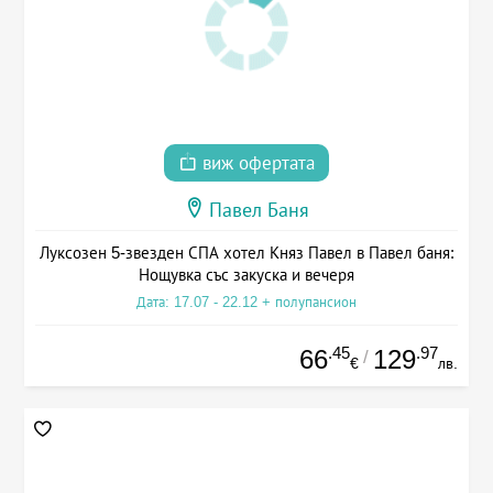
виж офертата
Павел Баня
Луксозен 5-звезден СПА хотел Княз Павел в Павел баня:
Нощувка със закуска и вечеря
Дата: 17.07 - 22.12 + полупансион
.45
.97
66
129
/
€
лв.