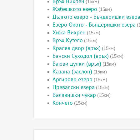
Връх Вихрен
(15км)
Жабешкото езеро
(15км)
Дългото езеро - Бъндеришки езер
Езеро Окото - Бъндеришки езера
(
Хижа Вихрен
(15км)
Връх Кутело
(15км)
Кралев двор (връх)
(15км)
Бански Суходол (връх)
(15км)
Баюви дупки (връх)
(15км)
Казана (заслон)
(15км)
Аргирово езеро
(15км)
Превалски езера
(15км)
Валявишки чукар
(15км)
Кончето
(15км)