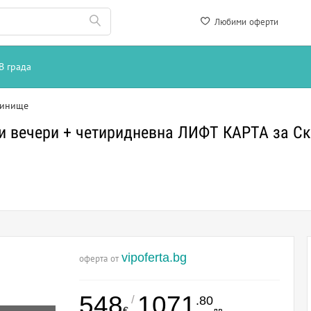
Любими оферти
В града
инище
 и вечери + четиридневна ЛИФТ КАРТА за С
vipoferta.bg
оферта от
548
1071
/
.80
€
лв.