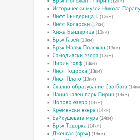
Връх Полежан - Пирин
(12км)
Исторически музей Никола Парап
Лифт Бъндерица 1
(12км)
Лифт Коларски
(12км)
Хижа Бъндерица
(13км)
Връх Газей
(13км)
Връх Малък Полежан
(13км)
Самодивски езера
(13км)
Пирин голф
(13км)
Лифт Тодорка
(13км)
Лифт Плато
(13км)
Скално образувание Сватбата
(14км
Национален парк Пирин
(14км)
Попово езеро
(14км)
Кременски езера
(14км)
Байкушевата мура
(14км)
Връх Тодорка
(14км)
Дженгал (връх)
(14км)