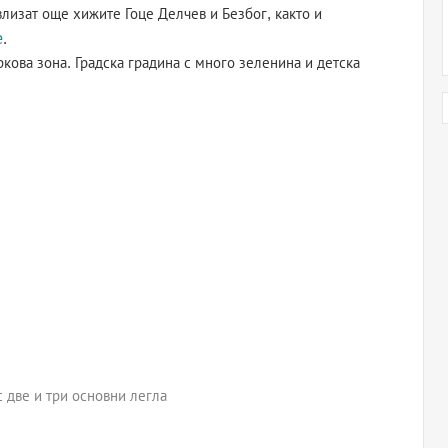
 влизат още хижите Гоце Делчев и Безбог, както и
е
.
кова зона. Градска градина с много зеленина и детска
с две и три основни легла