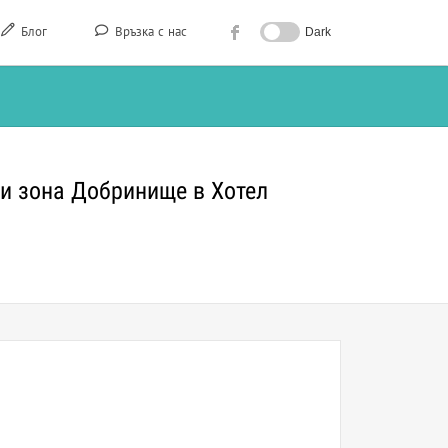
Блог
Връзка с нас
Dark
ки зона Добринище в Хотел