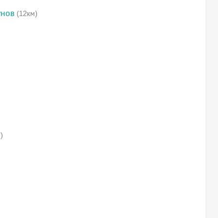
унов
(12км)
)