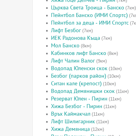
Хижа Гоце Делчев - Пирин
(7км)
Църква Света Троица - Банско
(7км)
Пейнтбол Банско (ИМИ Спортс)
(7к
Пейнтбол за деца - ИМИ Спортс
(7к
Лифт Безбог
(7км)
ИЕК Радонова Къща
(7км)
Мол Банско
(8км)
Кабинков лифт Банско
(8км)
Лифт Чалин Валог
(9км)
Водопад Юленски скок
(10км)
Безбог (парков район)
(10км)
Ситан кале (крепост)
(10км)
Водопад Демянишки скок
(11км)
Резерват Юлен - Пирин
(11км)
Хижа Безбог - Пирин
(11км)
Връх Каймакчал
(11км)
Лифт Шилигарник
(11км)
Хижа Демяница
(12км)