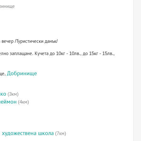
бринище
 вечер /Туристически данък/
 заплащане. Кучета до 10кг - 10лв., до 15кг - 15лв.,
Добринище
ще,
ско
(3км)
леймон
(4км)
 художествена школа
(7км)