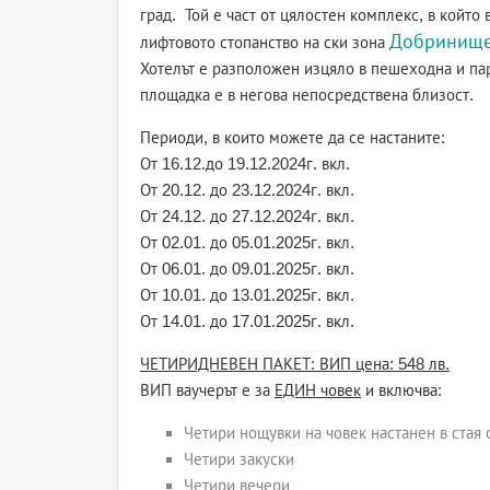
град. Той е част от цялостен комплекс, в който
Добринищ
лифтовото стопанство на ски зона
Хотелът е разположен изцяло в пешеходна и пар
площадка е в негова непосредствена близост.
Периоди, в които можете да се настаните:
От 16.12.до 19.12.2024г. вкл.
От 20.12. до 23.12.2024г. вкл.
От 24.12. до 27.12.2024г. вкл.
От 02.01. до 05.01.2025г. вкл.
От 06.01. до 09.01.2025г. вкл.
От 10.01. до 13.01.2025г. вкл.
От 14.01. до 17.01.2025г. вкл.
ЧЕТИРИДНЕВЕН ПАКЕТ: ВИП цена: 548 лв.
ВИП ваучерът е за
ЕДИН човек
и включва:
Четири нощувки на човек настанен в стая 
Четири закуски
Четири вечери