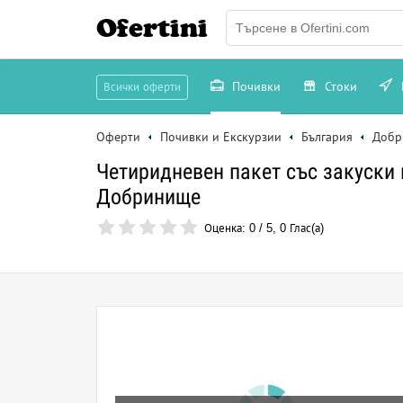
Ofertini
Почивки
Стоки
Всички оферти
Оферти
Почивки и Екскурзии
България
Добр
Четиридневен пакет със закуски
Добринище
Оценка:
0
/
5
,
0
Глас(а)