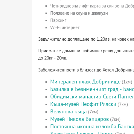
Четиридневна лифт карта за ски зона До
Ползване на сауна и джакузи
Паркинг
Wi-Fi интернет
Задължително доплащане по 1.20лв. на човек на
Приемат се домашни любимци срещу допълнително
до 20кг - 20лв.
Забележителности в близост до Хотел Добрини
Минерален плаж Добринище
(1км)
Базилка в Безименният град - Бан
Обидимски манастир Свети Панте
Къща-музей Неофит Рилски
(7км)
Велянова къща
(7км)
Музей Никола Вапцаров
(7км)
Постоянна иконна изложба Банска