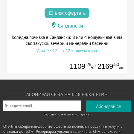
виж офертата
Сандански
Коледна почивка в Сандански: 3 или 4 нощувки във вила
със закуски, вечери и минерални басейни
Дата: 23.12 - 27.12 + полупансион
.25
.50
1109
2169
/
€
лв.
АБОНИРАЙ СЕ ЗА НАШИЯ Е-БЮЛЕТИН
Без спам. Отказ по всяко време.
Ofertini
събира най-добрите оферти за почивки, продукти и услуги с
отстъпки до -60%. Резервирай уикенд в планината, СПА релакс или