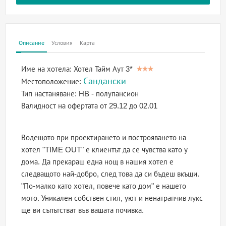
Описание
Условия
Карта
Име на хотела:
Хотел Тайм Аут 3*
Сандански
Местоположение:
Тип настаняване:
HB - полупансион
Валидност на офертата
от 29.12 до 02.01
Водещото при проектирането и построяването на
хотел "TIME OUT" е клиентът да се чувства като у
дома. Да прекараш една нощ в нашия хотел е
следващото най-добро, след това да си бъдеш вкъщи.
"По-малко като хотел, повече като дом" е нашето
мото. Уникален собствен стил, уют и ненатрапчив лукс
ще ви съпътстват във вашата почивка.