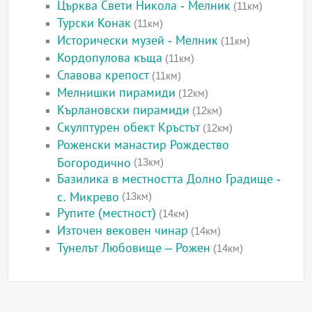
Църква Свети Никола - Мелник
(11км)
Турски Конак
(11км)
Исторически музей - Мелник
(11км)
Кордопулова къща
(11км)
Славова крепост
(11км)
Мелнишки пирамиди
(12км)
Кърлановски пирамиди
(12км)
Скулптурен обект Кръстът
(12км)
Роженски манастир Рождество
Богородично
(13км)
Базилика в местността Долно Градище -
с. Микрево
(13км)
Рупите (местност)
(14км)
Източен вековен чинар
(14км)
Тунелът Любовище – Рожен
(14км)