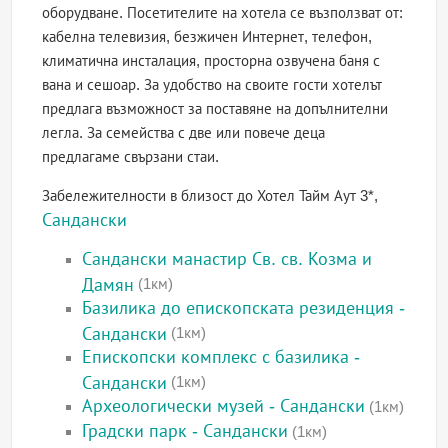
оборудване. Посетителите на хотела се възползват от:
кабелна телевизия, безжичен Интернет, телефон,
климатична инсталация, просторна озвучена баня с
вана и сешоар. За удобство на своите гости хотелът
предлага възможност за поставяне на допълнителни
легла. За семейства с две или повече деца
предлагаме свързани стаи.
Забележителности в близост до Хотел Тайм Аут 3*,
Сандански
Сандански манастир Св. св. Козма и
Дамян
(1км)
Базилика до епископската резиденция -
Сандански
(1км)
Епископски комплекс с базилика -
Сандански
(1км)
Археологически музей - Сандански
(1км)
Градски парк - Сандански
(1км)