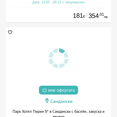
Дата: 13.07 - 20.12 + полупансион
181
.01
354
/
€
лв.
виж офертата
Сандански
Парк Хотел Пирин 5* в Сандански с басейн, закуска и
вечеря