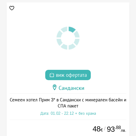
виж офертата
Сандански
Семеен хотел Прим 3* в Сандански с минерален басейн и
СПА пакет
Дата: 01.02 - 22.12 + без храна
48
.88
93
/
€
лв.