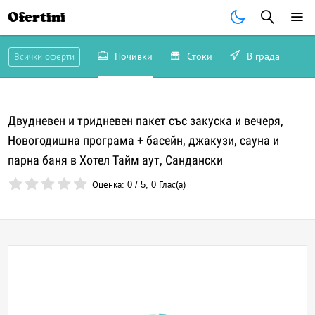
Ofertini
Почивки
Стоки
В града
Всички оферти
Двудневен и тридневен пакет със закуска и вечеря,
Новогодишна програма + басейн, джакузи, сауна и
парна баня в Хотел Тайм аут, Сандански
Оценка:
0
/
5
,
0
Глас(а)