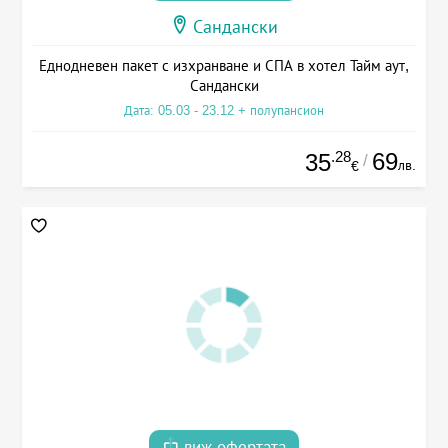
Сандански
Еднодневен пакет с изхранване и СПА в хотел Тайм аут,
Сандански
Дата: 05.03 - 23.12 + полупансион
.28
69
35
/
лв.
€
виж офертата