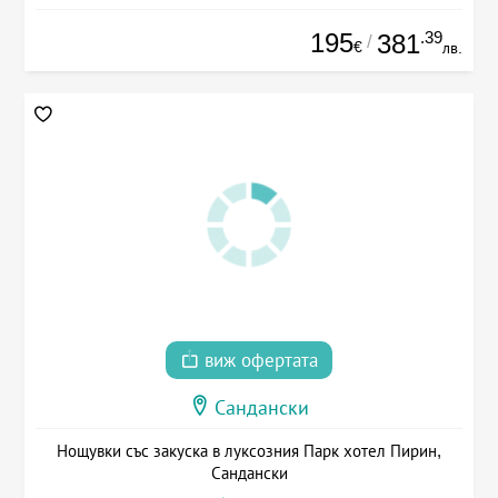
195
.39
381
/
€
лв.
виж офертата
Сандански
Нощувки със закуска в луксозния Парк хотел Пирин,
Сандански