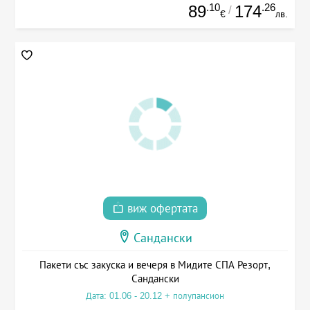
.10
.26
89
174
/
€
лв.
виж офертата
Сандански
Пакети със закуска и вечеря в Мидите СПА Резорт,
Сандански
Дата: 01.06 - 20.12 + полупансион