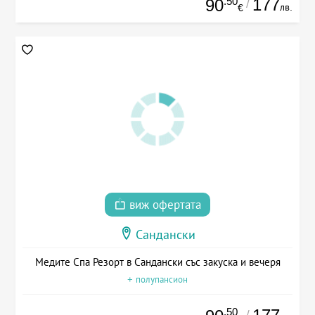
.50
177
90
/
лв.
€
виж офертата
Сандански
Медите Спа Резорт в Сандански със закуска и вечеря
+ полупансион
.50
/