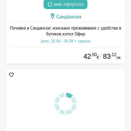
виж офертата
Сандански
Почивка в Сандански: изискано преживяване с удобства в
бутиков хотел Офир
Дата: 25.06 - 30.09 + закуска
.50
.12
42
83
/
€
лв.