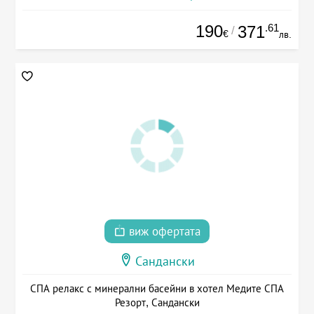
190
.61
371
/
€
лв.
виж офертата
Сандански
СПА релакс с минерални басейни в хотел Медите СПА
Резорт, Сандански