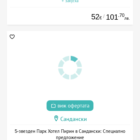
+ закуска
52
.70
101
/
€
лв.
виж офертата
Сандански
5-звезден Парк Хотел Пирин в Сандански: Специално
предложение