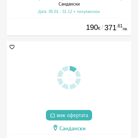
Сандански
Дата: 05.01 - 31.12 + полупансион
190
.61
371
/
€
лв.
виж офертата
Сандански