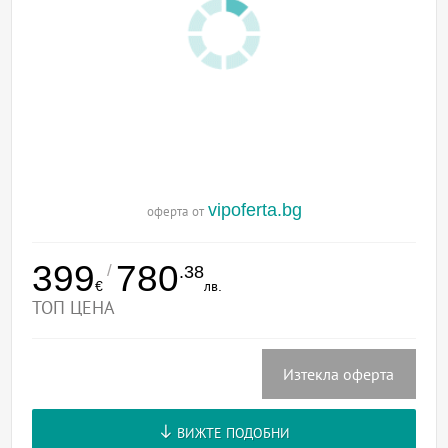
vipoferta.bg
оферта от
399
780
/
.38
€
лв.
ТОП ЦЕНА
Изтекла оферта
ВИЖТЕ ПОДОБНИ