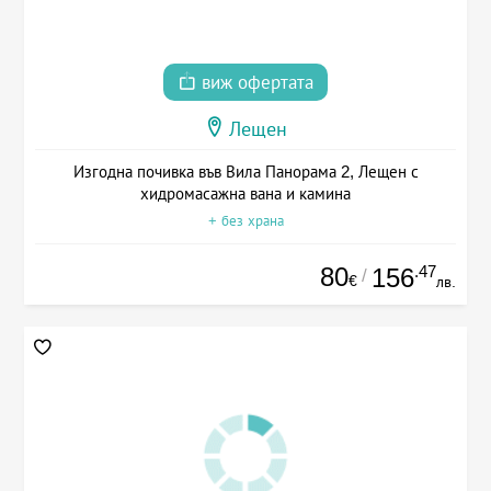
виж офертата
Лещен
Изгодна почивка във Вила Панорама 2, Лещен с
хидромасажна вана и камина
+ без храна
80
.47
156
/
€
лв.