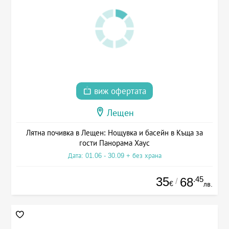
виж офертата
Лещен
Лятна почивка в Лещен: Нощувка и басейн в Къща за
гости Панорама Хаус
Дата: 01.06 - 30.09 + без храна
35
.45
68
/
€
лв.