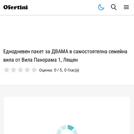
Почивки
Стоки
В града
Всички оферти
Ofertini
Еднодневен пакет за ДВАМА в самостоятелна семейна
вила от Вила Панорама 1, Лещен
Оценка:
0
/
5
,
0
Глас(а)