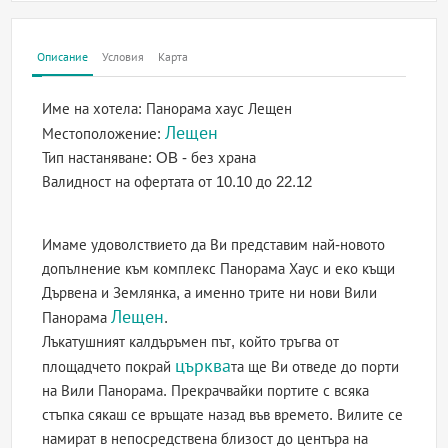
Описание
Условия
Карта
Име на хотела:
Панорама хаус Лещен
Лещен
Местоположение:
Тип настаняване:
OB - без храна
Валидност на офертата
от 10.10 до 22.12
Имаме удоволствието да Ви представим най-новото
допълнение към комплекс Панорама Хаус и еко къщи
Дървена и Землянка, а именно трите ни нови Вили
Лещен
Панорама
.
Лъкатушният калдъръмен път, който тръгва от
църква
площадчето покрай
та ще Ви отведе до порти
на Вили Панорама. Прекрачвайки портите с всяка
стъпка сякаш се връщате назад във времето. Вилите се
намират в непосредствена близост до центъра на