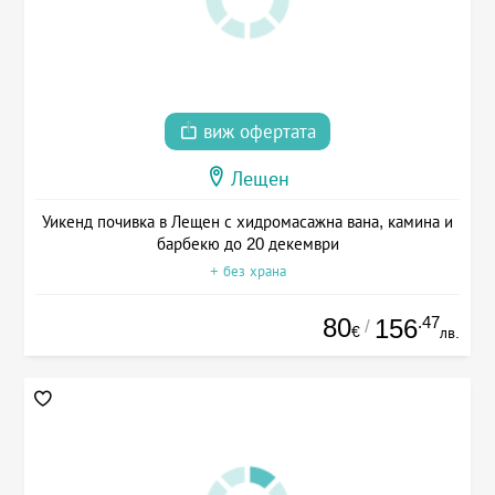
виж офертата
Лещен
Уикенд почивка в Лещен с хидромасажна вана, камина и
барбекю до 20 декември
+ без храна
80
.47
156
/
€
лв.