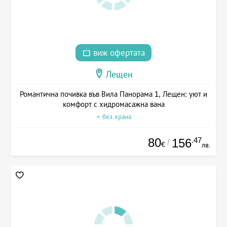
виж офертата
Лещен
Романтична почивка във Вила Панорама 1, Лещен: уют и
комфорт с хидромасажна вана
+ без храна
80
.47
156
/
€
лв.