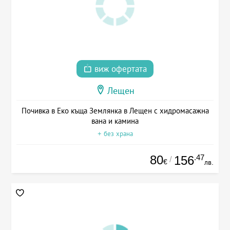
виж офертата
Лещен
Почивка в Еко къща Землянка в Лещен с хидромасажна
вана и камина
+ без храна
80
.47
156
/
€
лв.