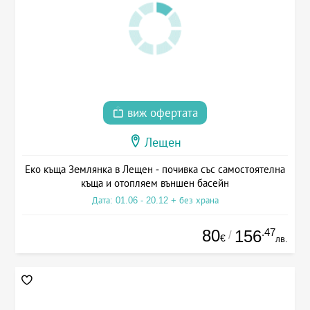
виж офертата
Лещен
Еко къща Зeмлянка в Лещен - почивка със самостоятелна
къща и отопляем външен басейн
Дата: 01.06 - 20.12 + без храна
80
.47
156
/
€
лв.