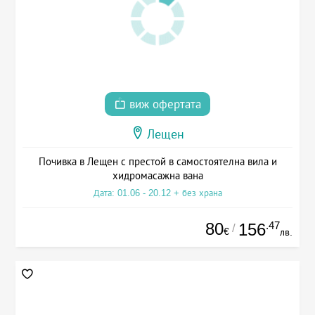
виж офертата
Лещен
Почивка в Лещен с престой в самостоятелна вила и
хидромасажна вана
Дата: 01.06 - 20.12 + без храна
80
.47
156
/
€
лв.