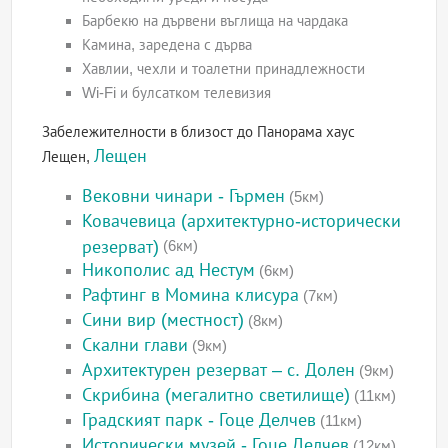
Барбекю на дървени въглища на чардака
Камина, заредена с дърва
Хавлии, чехли и тоалетни принадлежности
Wi-Fi и булсатком телевизия
Забележителности в близост до Панорама хаус
Лещен
Лещен,
Вековни чинари - Гърмен
(5км)
Ковачевица (архитектурно-исторически
резерват)
(6км)
Никополис ад Нестум
(6км)
Рафтинг в Момина клисура
(7км)
Сини вир (местност)
(8км)
Скални глави
(9км)
Архитектурен резерват – с. Долен
(9км)
Скрибина (мегалитно светилище)
(11км)
Градският парк - Гоце Делчев
(11км)
Исторически музей - Гоце Делчев
(12км)