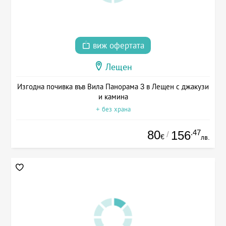
виж офертата
Лещен
Изгодна почивка във Вила Панорама 3 в Лещен с джакузи
и камина
+ без храна
80
.47
156
/
€
лв.