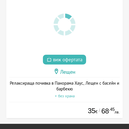
виж офертата
Лещен
Релаксираща почивка в Панорама Хаус, Лещен с басейн и
барбекю
+ без храна
35
.45
68
/
€
лв.