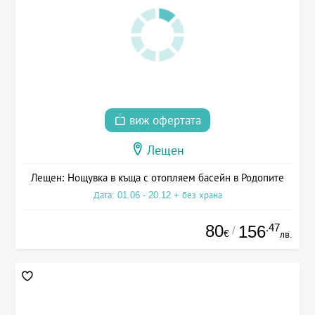
виж офертата
Лещен
Лещен: Нощувка в къща с отопляем басейн в Родопите
Дата: 01.06 - 20.12 + без храна
80
.47
156
/
€
лв.