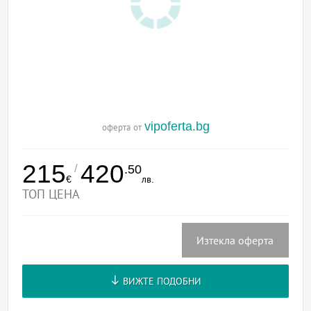
vipoferta.bg
оферта от
215
420
/
.50
€
лв.
ТОП ЦЕНА
Изтекла оферта
ВИЖТЕ ПОДОБНИ