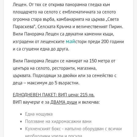
Лещен. От тях се открива панорамна гледка към
площадчето на селото с емблематичната за селото
огромна стара върба, камбанарията на църква „Света
Параскева”, Селската Кръчма и величественият Пирин.
Вили Панорама Лещен са двукатни каменни къщи,
май
изградени от лещенските
стори преди 200 години
и са сгушени една до друга.
Вили Панорама Лещен се намират на 150 метра от
центъра на селото, ресторанти, магазина,
църквата. Подходящи за двойки или за семейство с
деца – максимум до 5 възрастни.
ЕДНОДНЕВЕН ПАКЕТ: ВИП цена: 215 лв.
ВИП ваучерът е за
ДВАМА души
и включва:
Една нощувка
Ползване на хидромасажни вани
Кухненският бокс - напълно оборудван с всички
необходими уреди и посуда