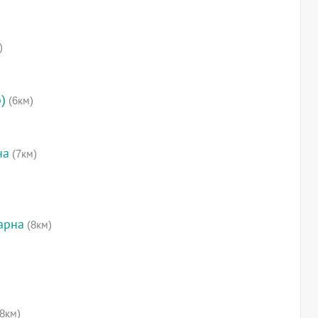
)
)
(6км)
на
(7км)
арна
(8км)
8км)