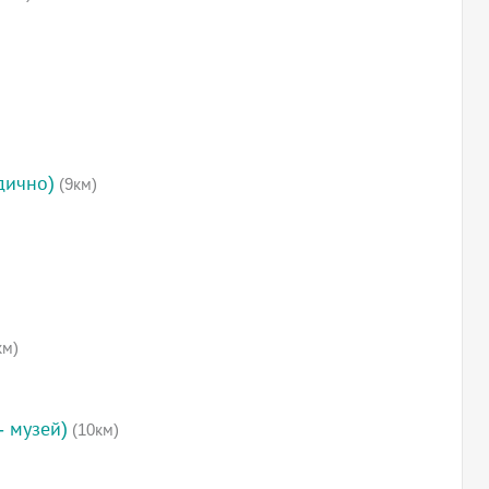
дично)
(9км)
км)
- музей)
(10км)