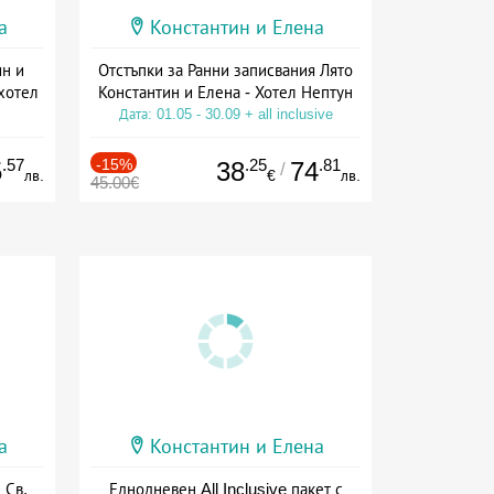
а
Константин и Елена
ин и
Отстъпки за Ранни записвания Лято
 хотел
Константин и Елена - Хотел Нептун
Дата: 01.05 - 30.09 + all inclusive
ive
.57
-15%
.25
.81
5
38
74
/
лв.
€
лв.
45.00€
а
Константин и Елена
 Св.
Еднодневен All Inclusive пакет с