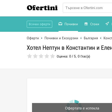
Ofertini
Почивки
Стоки
Всички оферти
Оферти
Почивки и Екскурзии
България
Конс
Хотел Нептун в Константин и Елен
Оценка:
0
/
5
,
0
Глас(а)
Офертата е изтекла