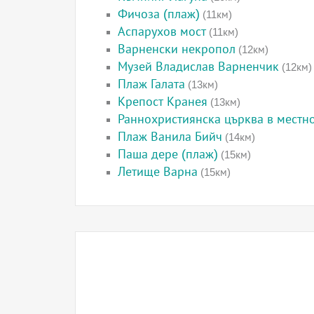
Фичоза (плаж)
(11км)
Аспарухов мост
(11км)
Варненски некропол
(12км)
Музей Владислав Варненчик
(12км)
Плаж Галата
(13км)
Крепост Кранея
(13км)
Раннохристиянска църква в местн
Плаж Ванила Бийч
(14км)
Паша дере (плаж)
(15км)
Летище Варна
(15км)