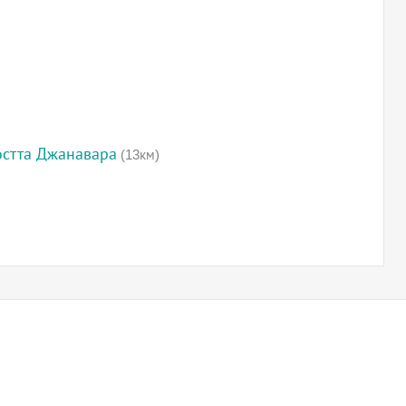
остта Джанавара
(13км)