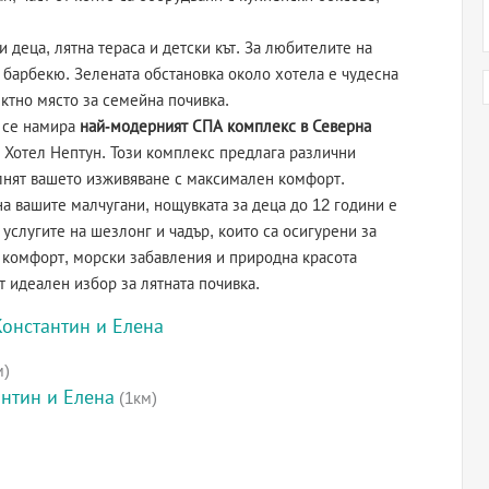
и деца, лятна тераса и детски кът. За любителите на
с барбекю. Зелената обстановка около хотела е чудесна
ектно място за семейна почивка.
т се намира
най-модерният СПА комплекс в Северна
от Хотел Нептун. Този комплекс предлага различни
лнят вашето изживяване с максимален комфорт.
 на вашите малчугани, нощувката за деца до 12 години е
 услугите на шезлонг и чадър, които са осигурени за
т комфорт, морски забавления и природна красота
т идеален избор за лятната почивка.
Константин и Елена
м)
антин и Елена
(1км)