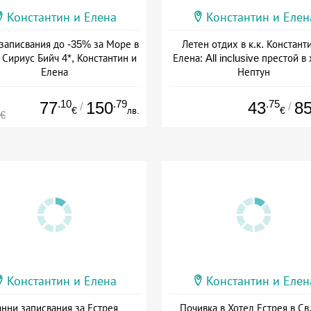
Константин и Елена
Константин и Елен
записвания до -35% за Море в
Летен отдих в к.к. Констант
 Сириус Бийч 4*, Константин и
Елена: All inclusive престой в
Елена
Нептун
а: 01.05 - 30.09 + all inclusive
Дата: 20.07 - 31.08 + all inclus
.10
.79
.75
77
150
43
8
/
/
€
лв.
€
0€
Константин и Елена
Константин и Елен
анни записвания за Естрея
Почивка в Хотел Естрея в Св.