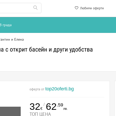
Любими оферти
В града
тантин и Елена
а с открит басейн и други удобства
top20oferti.bg
оферта от
32
62
/
.59
€
лв.
ТОП ЦЕНА