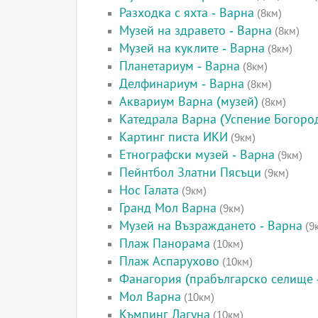
Разходка с яхта - Варна
(8км)
Музей на здравето - Варна
(8км)
Музей на куклите - Варна
(8км)
Планетариум - Варна
(8км)
Делфинариум - Варна
(8км)
Аквариум Варна (музей)
(8км)
Катедрала Варна (Успение Богоро
Картинг писта ИКИ
(9км)
Етнографски музей - Варна
(9км)
Пейнтбол Златни Пясъци
(9км)
Нос Галата
(9км)
Гранд Мол Варна
(9км)
Музей на Възраждането - Варна
(9
Плаж Панорама
(10км)
Плаж Аспарухово
(10км)
Фанагория (прабългарско селище 
Мол Варна
(10км)
Къмпинг Лагуна
(10км)