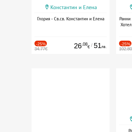
Константин и Елена
Глория - Св.св. Константин и Елена
Ранни 
Хотел
Дат
-25%
.08
51
-25%
26
/
лв.
€
34.77€
102.8
Р