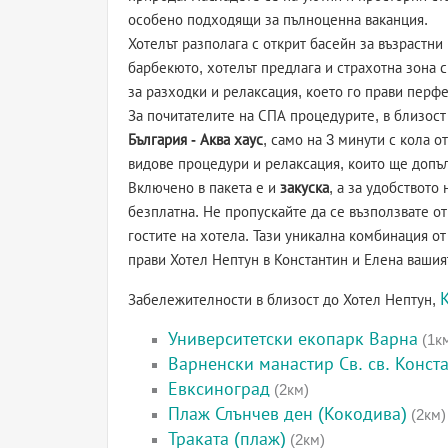
особено подходящи за пълноценна ваканция.
Хотелът разполага с открит басейн за възрастни 
барбекюто, хотелът предлага и страхотна зона 
за разходки и релаксация, което го прави перф
За почитателите на СПА процедурите, в близос
България - Аква хаус
, само на 3 минути с кола 
видове процедури и релаксация, които ще допъ
Включено в пакета е и
закуска
, а за удобството
безплатна. Не пропускайте да се възползвате от
гостите на хотела. Тази уникална комбинация о
прави Хотел Нептун в Константин и Елена вашия
Забележителности в близост до Хотел Нептун,
Университетски екопарк Варна
(1к
Варненски манастир Св. св. Конст
Евксиноград
(2км)
Плаж Слънчев ден (Кокодива)
(2км)
Траката (плаж)
(2км)