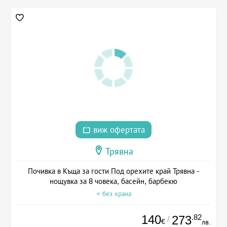
виж офертата
Трявна
Почивка в Къща за гости Под орехите край Трявна -
нощувка за 8 човека, басейн, барбекю
+ без храна
140
.82
273
/
€
лв.