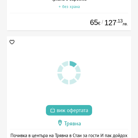
+ без храна
65
.13
127
/
€
лв.
виж офертата
Трявна
Почивка в центъра на Трявна в Стаи за гости И пак дойдох