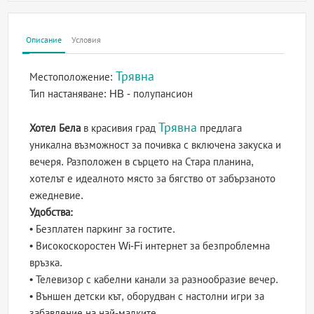
Описание
Условия
Трявна
Местоположение:
Тип настаняване:
HB - полупансион
Трявна
Хотел Бела
в красивия град
предлага
уникална възможност за почивка с включена закуска и
вечеря. Разположен в сърцето на Стара планина,
хотелът е идеалното място за бягство от забързаното
ежедневие.
Удобства:
• Безплатен паркинг за гостите.
• Високоскоростен Wi-Fi интернет за безпроблемна
връзка.
• Телевизор с кабелни канали за разнообразие вечер.
• Външен детски кът, оборудван с настолни игри за
забавление на най-малките.