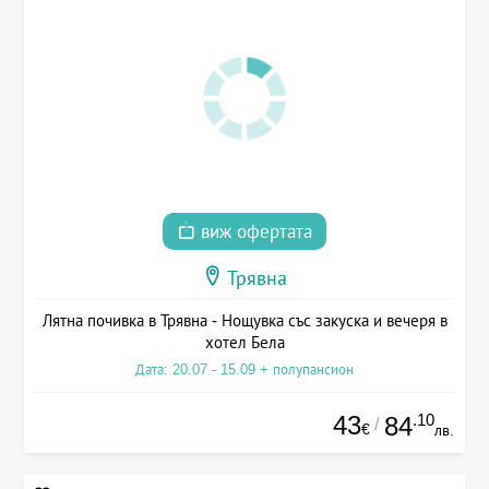
виж офертата
Трявна
Лятна почивка в Трявна - Нощувка със закуска и вечеря в
хотел Бела
Дата: 20.07 - 15.09 + полупансион
43
.10
84
/
€
лв.