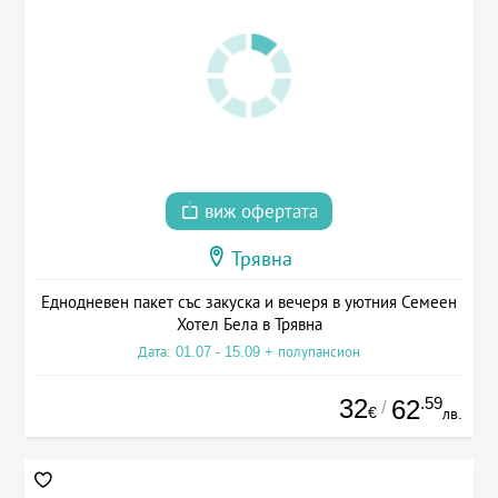
виж офертата
Трявна
Еднодневен пакет със закуска и вечеря в уютния Семеен
Хотел Бела в Трявна
Дата: 01.07 - 15.09 + полупансион
32
.59
62
/
€
лв.