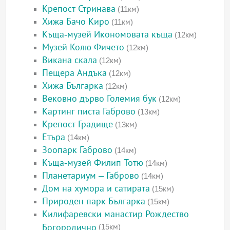
Крепост Стринава
(11км)
Хижа Бачо Киро
(11км)
Къща-музей Икономовата къща
(12км)
Музей Колю Фичето
(12км)
Викана скала
(12км)
Пещера Андъка
(12км)
Хижа Българка
(12км)
Вековно дърво Големия бук
(12км)
Картинг писта Габрово
(13км)
Крепост Градище
(13км)
Етъра
(14км)
Зоопарк Габрово
(14км)
Къща-музей Филип Тотю
(14км)
Планетариум – Габрово
(14км)
Дом на хумора и сатирата
(15км)
Природен парк Българка
(15км)
Килифаревски манастир Рождество
Богородично
(15км)