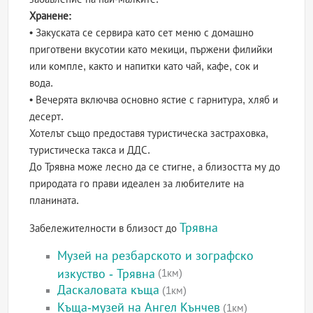
Хранене:
• Закуската се сервира като сет меню с домашно
приготвени вкусотии като мекици, пържени филийки
или компле, както и напитки като чай, кафе, сок и
вода.
• Вечерята включва основно ястие с гарнитура, хляб и
десерт.
Хотелът също предоставя туристическа застраховка,
туристическа такса и ДДС.
До Трявна може лесно да се стигне, а близостта му до
природата го прави идеален за любителите на
планината.
Трявна
Забележителности в близост до
Музей на резбарското и зографско
изкуство - Трявна
(1км)
Даскаловата къща
(1км)
Къща-музей на Ангел Кънчев
(1км)