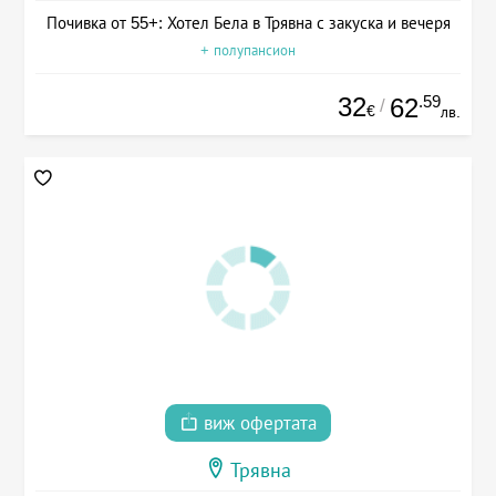
Почивка от 55+: Хотел Бела в Трявна с закуска и вечеря
+ полупансион
32
.59
62
/
€
лв.
виж офертата
Трявна