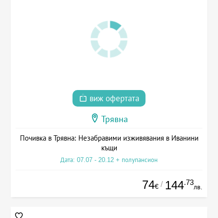
виж офертата
Трявна
Почивка в Трявна: Незабравими изживявания в Иванини
къщи
Дата: 07.07 - 20.12 + полупансион
74
.73
144
/
€
лв.