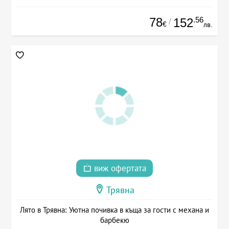
78
.56
152
/
€
лв.
виж офертата
Трявна
Лято в Трявна: Уютна почивка в къща за гости с механа и
барбекю