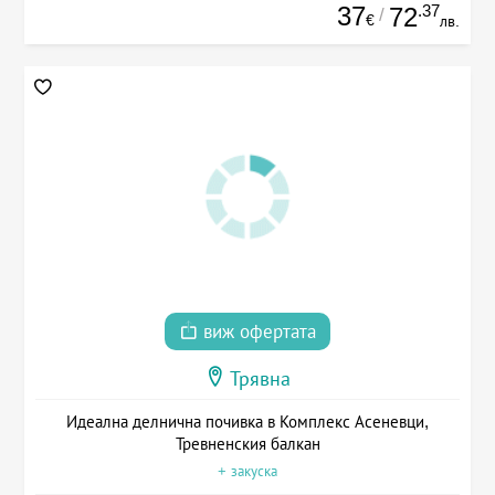
37
.37
72
/
€
лв.
виж офертата
Трявна
Идеална делнична почивка в Комплекс Асеневци,
Тревненския балкан
+ закуска