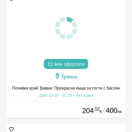
виж офертата
Трявна
Почивка край Трявна: Прекрасна къща за гости с басейн
Дата: 13.07 - 31.10 + без храна
.52
400
204
/
лв.
€