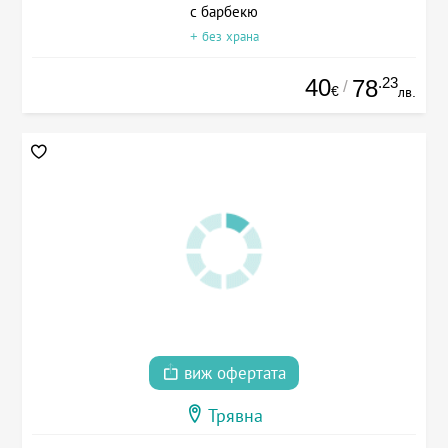
с барбекю
+ без храна
40
.23
78
/
€
лв.
виж офертата
Трявна