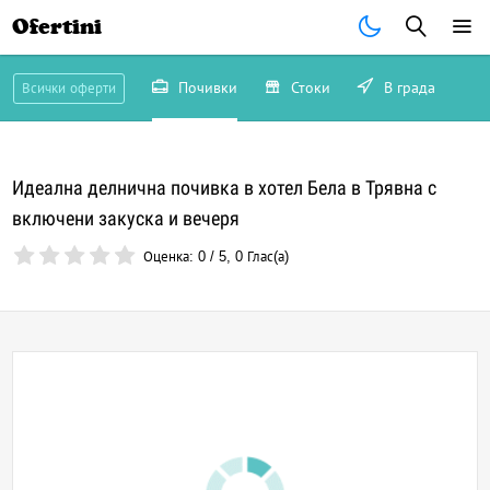
Ofertini
Почивки
Стоки
В града
Всички оферти
Идеална делнична почивка в хотел Бела в Трявна с
включени закуска и вечеря
Оценка:
0
/
5
,
0
Глас(а)