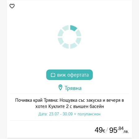
виж офертата
Трявна
Почивка край Трявна: Нощувка със закуска и вечеря в
хотел Куклите 2 с външен басейн
Дата: 23.07 - 30.09 + полупансион
49
.84
95
/
€
лв.