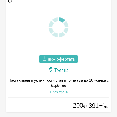
виж офертата
Трявна
Настаняване в уютни гости стаи в Трявна за до 10 човека с
барбекю
+ без храна
200
.17
391
/
€
лв.