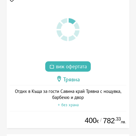
виж офертата
Трявна
Отдих в Къща за гости Савина край Трявна с нощувка,
барбекю и двор
+ без храна
400
.33
782
/
€
лв.