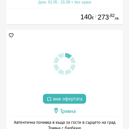
Дата: 01.05 - 15.09 + без храна
140
.82
273
/
€
лв.
виж офертата
Трявна
Автентична почивка в къща за гости в сърцето на град
Трявна с барбекю