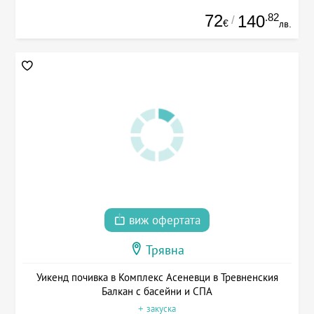
72
.82
140
/
€
лв.
виж офертата
Трявна
Уикенд почивка в Комплекс Асеневци в Тревненския
Балкан с басейни и СПА
+ закуска