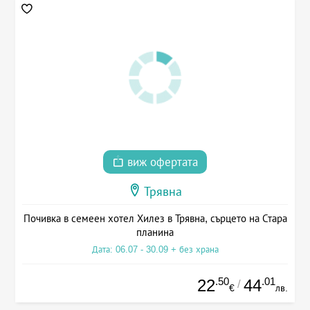
виж офертата
Трявна
Почивка в семеен хотел Хилез в Трявна, сърцето на Стара
планина
Дата: 06.07 - 30.09 + без храна
.50
.01
22
44
/
€
лв.