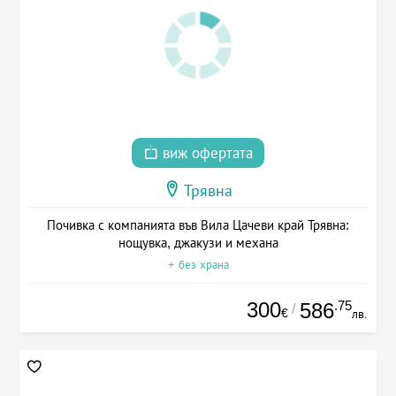
виж офертата
Трявна
Почивка с компанията във Вила Цачеви край Трявна:
нощувка, джакузи и механа
+ без храна
300
.75
586
/
€
лв.