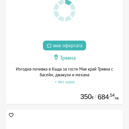
виж офертата
Трявна
Изгодна почивка в Къща за гости Мая край Трявна с
басейн, джакузи и механа
+ без храна
350
.54
684
/
€
лв.