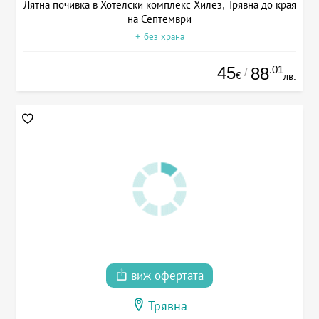
Лятна почивка в Хотелски комплекс Хилез, Трявна до края
на Септември
+ без храна
45
.01
88
/
€
лв.
виж офертата
Трявна