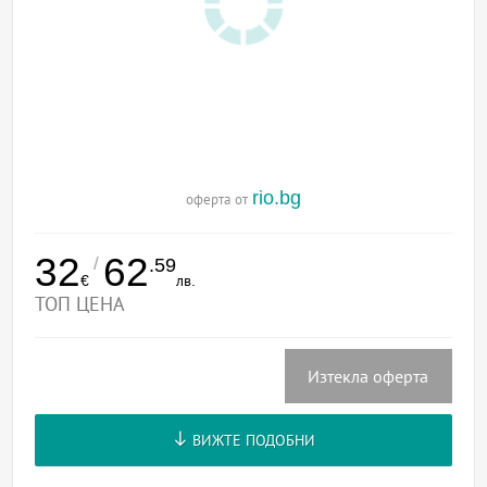
rio.bg
оферта от
32
62
/
.59
€
лв.
ТОП ЦЕНА
Изтекла оферта
ВИЖТЕ ПОДОБНИ