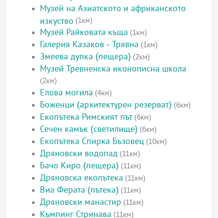
Музей на Азиатското и африканското
изкуство
(1км)
Музей Райковата къща
(1км)
Галерия Казаков - Трявна
(1км)
Змеева дупка (пещера)
(2км)
Музей Тревненска иконописна школа
(2км)
Елова могила
(4км)
Боженци (архитектурен резерват)
(6км)
Екопътека Римският път
(6км)
Сечен камък (светилище)
(6км)
Екопътека Спирка Бъзовец
(10км)
Дряновски водопад
(11км)
Бачо Киро (пещера)
(11км)
Дряновска екопътека
(11км)
Виа Ферата (пътека)
(11км)
Дряновски манастир
(11км)
Къмпинг Стринава
(11км)