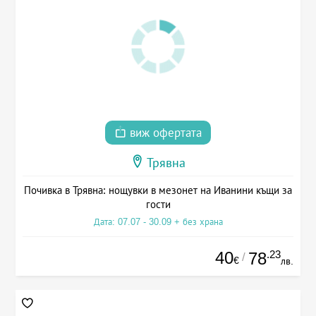
виж офертата
Трявна
Почивка в Трявна: нощувки в мезонет на Иванини къщи за
гости
Дата: 07.07 - 30.09 + без храна
40
.23
78
/
€
лв.