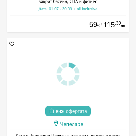
закрит басейн, СПА и фитнес
Дата: 01.07 - 30.09 + all inclusive
59
.39
115
/
€
лв.
виж офертата
Чепеларе
Лято в Чепеларе: Нощувка, закуска и релакс в хотел