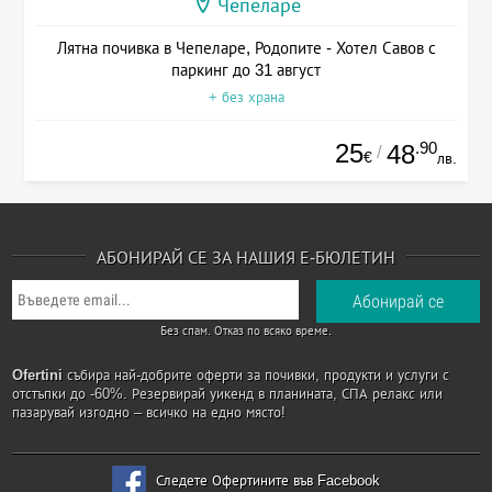
Чепеларе
Лятна почивка в Чепеларе, Родопите - Хотел Савов с
паркинг до 31 август
+ без храна
25
.90
48
/
€
лв.
АБОНИРАЙ СЕ ЗА НАШИЯ Е-БЮЛЕТИН
Без спам. Отказ по всяко време.
Ofertini
събира най-добрите оферти за почивки, продукти и услуги с
отстъпки до -60%. Резервирай уикенд в планината, СПА релакс или
пазарувай изгодно – всичко на едно място!
Следете Офертините във Facebook