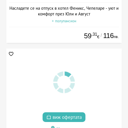
Насладете се на отпуск в хотел Феникс, Чепеларе - уют и
комфорт през Юли и Август
+ полупансион
.31
116
59
/
лв.
€
виж офертата