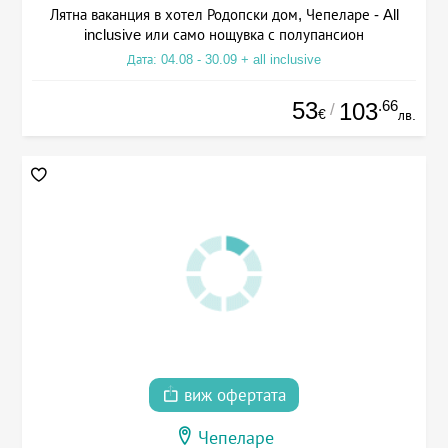
Лятна ваканция в хотел Родопски дом, Чепеларе - All
inclusive или само нощувка с полупансион
Дата: 04.08 - 30.09 + all inclusive
53
.66
103
/
€
лв.
виж офертата
Чепеларе