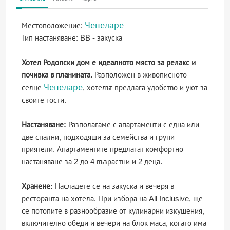
Чепеларе
Местоположение:
Тип настаняване:
BB - закуска
Хотел Родопски дом е идеалното място за релакс и
почивка в планината.
Разположен в живописното
Чепеларе
селце
, хотелът предлага удобство и уют за
своите гости.
Настаняване:
Разполагаме с апартаменти с една или
две спални, подходящи за семейства и групи
приятели. Апартаментите предлагат комфортно
настаняване за 2 до 4 възрастни и 2 деца.
Хранене:
Насладете се на закуска и вечеря в
ресторанта на хотела. При избора на All Inclusive, ще
се потопите в разнообразие от кулинарни изкушения,
включително обеди и вечери на блок маса, когато има