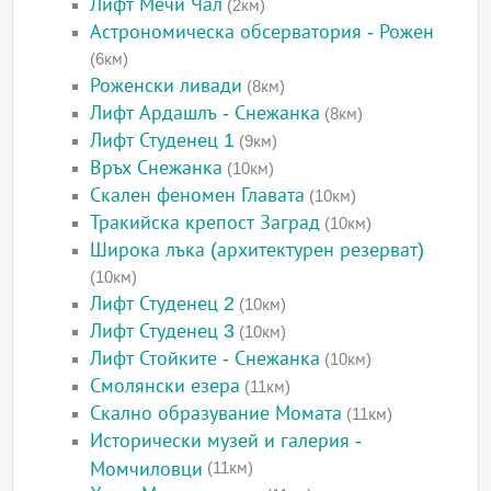
Лифт Мечи Чал
(2км)
Астрономическа обсерватория - Рожен
(6км)
Роженски ливади
(8км)
Лифт Ардашлъ - Снежанка
(8км)
Лифт Студенец 1
(9км)
Връх Снежанка
(10км)
Скален феномен Главата
(10км)
Тракийска крепост Заград
(10км)
Широка лъка (архитектурен резерват)
(10км)
Лифт Студенец 2
(10км)
Лифт Студенец 3
(10км)
Лифт Стойките - Снежанка
(10км)
Смолянски езера
(11км)
Скално образувание Момата
(11км)
Исторически музей и галерия -
Момчиловци
(11км)