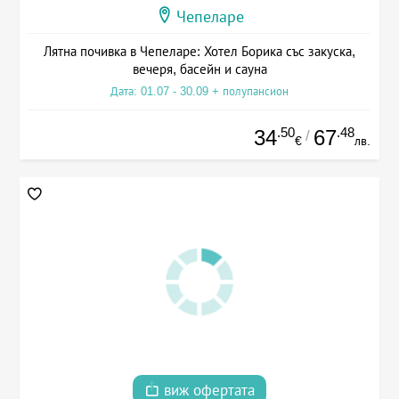
Чепеларе
Лятна почивка в Чепеларе: Хотел Борика със закуска,
вечеря, басейн и сауна
Дата: 01.07 - 30.09 + полупансион
.50
.48
34
67
/
€
лв.
виж офертата