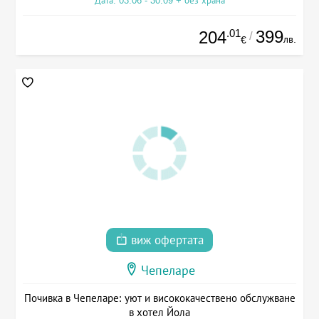
Дата: 03.06 - 30.09 + без храна
.01
399
204
/
лв.
€
виж офертата
Чепеларе
Почивка в Чепеларе: уют и висококачествено обслужване
в хотел Йола