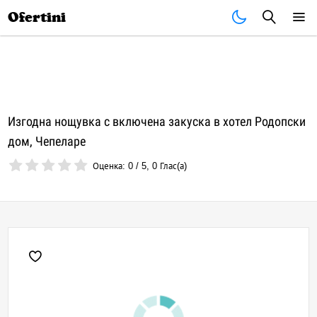
Почивки
Стоки
В града
Всички оферти
Ofertini
Изгодна нощувка с включена закуска в хотел Родопски
дом, Чепеларе
Оценка:
0
/
5
,
0
Глас(а)