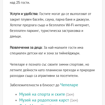
над 25 гости.
Услуги и удобства:
Гостите могат да се възползват от
закрит плувен басейн, сауна, парна баня и джакузи.
Хотелът предлага също и безплатен Wi-Fi интернет,
безплатен паркинг, туристическа застраховка и
данъци.
Развлечения за деца:
За най-малките гости има
специален детски кът и зона за тийнейджъри.
Чепеларе е познато със своите зимни спортове, но
летните дейности като планински преходи и природни
разходки също са атрактивни за посетители.
Чепеларе
Забележителности в близост до
Музей на спорта и ските
(1км)
Музей на родопския карст
(1км)