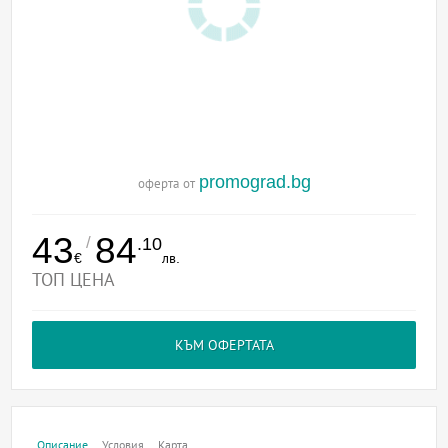
promograd.bg
оферта от
43
84
/
.10
€
лв.
ТОП ЦЕНА
КЪМ ОФЕРТАТА
Описание
Условия
Карта