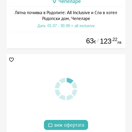
Чепеларе
Лятна почивка в Родопите: All Inclusive и Спа в хотел
Родопски дом, Чепеларе
Дата: 01.07 - 30.09 + all inclusive
63
.22
123
/
€
лв.
виж офертата