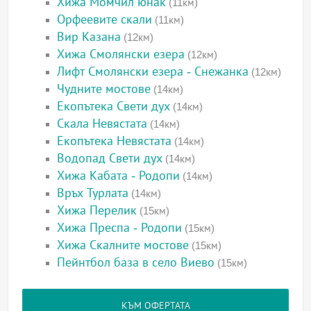
Хижа Момчил юнак
(11км)
Орфеевите скали
(11км)
Вир Казана
(12км)
Хижа Смолянски езера
(12км)
Лифт Смолянски езера - Снежанка
(12км)
Чудните мостове
(14км)
Екопътека Свети дух
(14км)
Скала Невястата
(14км)
Екопътека Невястата
(14км)
Водопад Свети дух
(14км)
Хижа Кабата - Родопи
(14км)
Връх Турлата
(14км)
Хижа Перелик
(15км)
Хижа Преспа - Родопи
(15км)
Хижа Скалните мостове
(15км)
Пейнтбол база в село Виево
(15км)
КЪМ ОФЕРТАТА