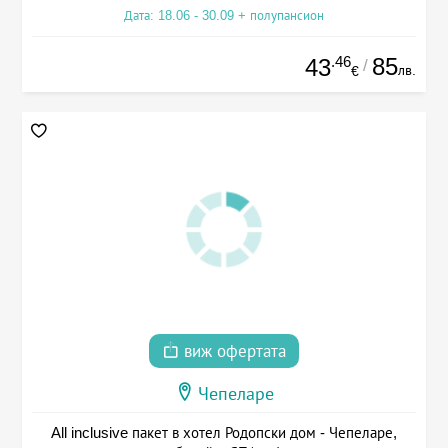
Дата: 18.06 - 30.09 + полупансион
.46
85
43
/
лв.
€
виж офертата
Чепеларе
All inclusive пакет в хотел Родопски дом - Чепеларе,