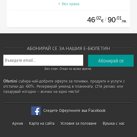
+ без храна
.02
.01
46
90
/
€
лв.
АБОНИРАЙ СЕ ЗА НАШИЯ Е-БЮЛЕТИН
Без спам. Отказ по всяко време.
Ofertini
събира най-добрите оферти за почивки, продукти и услуги с
отстъпки до -60%. Резервирай уикенд в планината, СПА релакс или
пазарувай изгодно – всичко на едно място!
Следете Офертините във Facebook
Архив
Карта на сайта
Условия за ползване
Връзка с нас