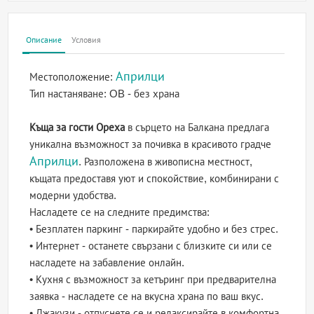
Описание
Условия
Априлци
Местоположение:
Тип настаняване:
OB - без храна
Къща за гости Ореха
в сърцето на Балкана предлага
уникална възможност за почивка в красивото градче
Априлци
. Разположена в живописна местност,
къщата предоставя уют и спокойствие, комбинирани с
модерни удобства.
Насладете се на следните предимства:
• Безплатен паркинг - паркирайте удобно и без стрес.
• Интернет - останете свързани с близките си или се
насладете на забавление онлайн.
• Кухня с възможност за кетъринг при предварителна
заявка - насладете се на вкусна храна по ваш вкус.
• Джакузи - отпуснете се и релаксирайте в комфортна