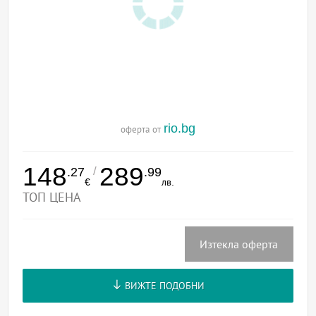
rio.bg
оферта от
148
289
/
.27
.99
€
лв.
ТОП ЦЕНА
Изтекла оферта
ВИЖТЕ ПОДОБНИ