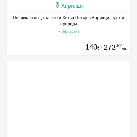
Априлци
Почивка в къща за гости Хитър Петър в Априлци - уют и
природа
+ без храна
140
.82
273
/
€
лв.