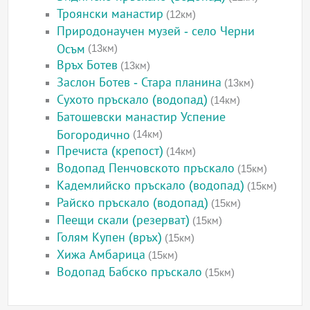
Троянски манастир
(12км)
Природонаучен музей - село Черни
Осъм
(13км)
Връх Ботев
(13км)
Заслон Ботев - Стара планина
(13км)
Сухото пръскало (водопад)
(14км)
Батошевски манастир Успение
Богородично
(14км)
Пречиста (крепост)
(14км)
Водопад Пенчовското пръскало
(15км)
Кадемлийско пръскало (водопад)
(15км)
Райско пръскало (водопад)
(15км)
Пеещи скали (резерват)
(15км)
Голям Купен (връх)
(15км)
Хижа Амбарица
(15км)
Водопад Бабско пръскало
(15км)