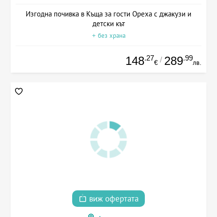
Изгодна почивка в Къща за гости Ореха с джакузи и
детски кът
+ без храна
.27
.99
148
289
/
€
лв.
виж офертата