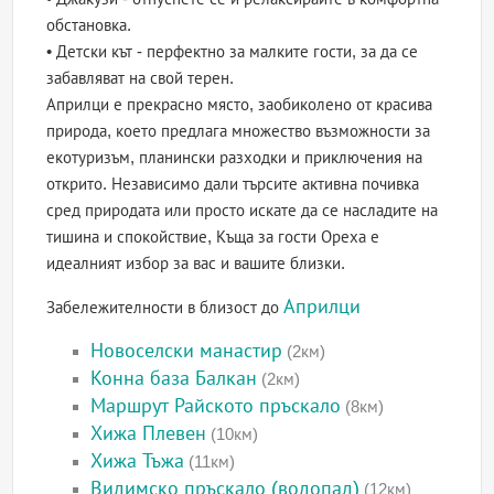
обстановка.
• Детски кът - перфектно за малките гости, за да се
забавляват на свой терен.
Априлци е прекрасно място, заобиколено от красива
природа, което предлага множество възможности за
екотуризъм, планински разходки и приключения на
открито. Независимо дали търсите активна почивка
сред природата или просто искате да се насладите на
тишина и спокойствие, Къща за гости Ореха е
идеалният избор за вас и вашите близки.
Априлци
Забележителности в близост до
Новоселски манастир
(2км)
Конна база Балкан
(2км)
Маршрут Райското пръскало
(8км)
Хижа Плевен
(10км)
Хижа Тъжа
(11км)
Видимско пръскало (водопад)
(12км)