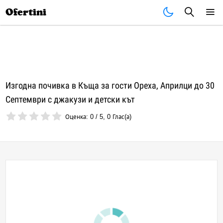
Почивки
Стоки
В града
Всички оферти
Ofertini
Изгодна почивка в Къща за гости Ореха, Априлци до 30
Септември с джакузи и детски кът
Оценка:
0
/
5
,
0
Глас(а)