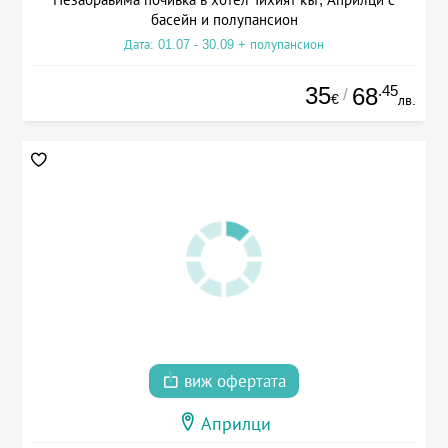
басейн и полупансион
Дата: 01.07 - 30.09 + полупансион
35
.45
68
/
€
лв.
виж офертата
Априлци