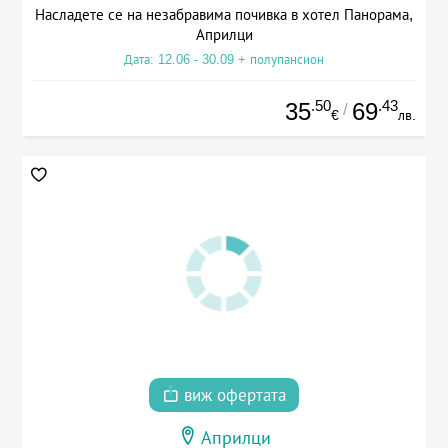
Насладете се на незабравима почивка в хотел Панорама,
Априлци
Дата: 12.06 - 30.09 + полупансион
.50
.43
35
69
/
€
лв.
виж офертата
Априлци