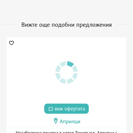
Вижте още подобни предложения
виж офертата
Априлци
Незабравима почивка в хотел Тихият кът, Априлци с