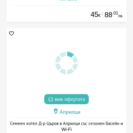
45
.01
88
/
€
лв.
виж офертата
Априлци
Семеен хотел Д-р Църов в Априлци със сезонен басейн и
Wi-Fi