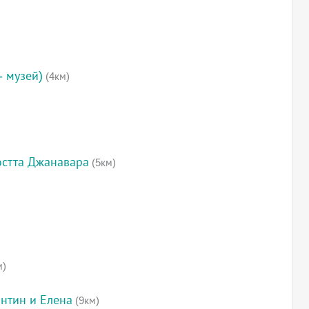
- музей)
(4км)
остта Джанавара
(5км)
м)
антин и Елена
(9км)