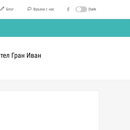
Блог
Връзка с нас
Dark
тел Гран Иван