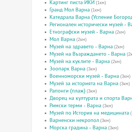
Картинг писта ИКИ
(1км)
Гранд Мол Варна
(1км)
Катедрала Варна (Успение Богоро
Регионален исторически музей - В
Етнографски музей - Варна
(2км)
Мол Варна
(2км)
Музей на здравето - Варна
(2км)
Музей на Възраждането - Варна
(2
Музей на куклите - Варна
(2км)
Зоопарк Варна
(3км)
Военноморски музей - Варна
(3км)
Музей за историята на Варна
(3км)
Рапонги (плаж)
(3км)
Дворец на културата и спорта Вар
Римски терми - Варна
(3км)
Музей по История на медицината
(
Варненски некропол
(3км)
Морска градина - Варна
(3км)