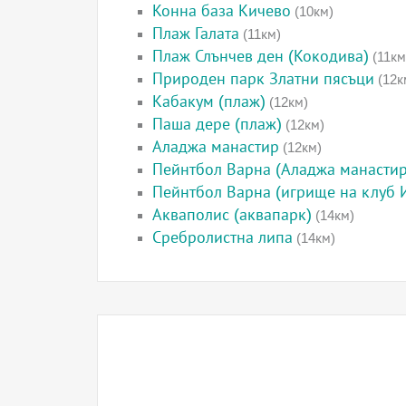
Конна база Кичево
(10км)
Плаж Галата
(11км)
Плаж Слънчев ден (Кокодива)
(11км
Природен парк Златни пясъци
(12к
Кабакум (плаж)
(12км)
Паша дере (плаж)
(12км)
Аладжа манастир
(12км)
Пейнтбол Варна (Аладжа манастир
Пейнтбол Варна (игрище на клуб 
Акваполис (аквапарк)
(14км)
Сребролистна липа
(14км)