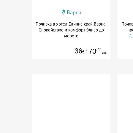
Варна
Почивка в хотел Елинис край Варна:
Почив
Спокойствие и комфорт близо до
пр
морето
Да
Дата: 06.07 - 30.12 + без храна
36
.41
70
/
€
лв.