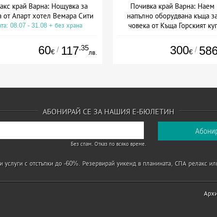
акс край Варна: Нощувка за
Почивка край Варна: Наем 
 от Апарт хотел Вемара Сити
напълно оборудвана къща за
човека от Къща Горският ку
та: 08.07 - 31.08 + без храна
Дата: 19.06 - 30.09 + без хра
60
.35
300
117
58
/
/
€
€
лв.
АБОНИРАЙ СЕ ЗА НАШИЯ Е-БЮЛЕТИН
Без спам. Отказ по всяко време.
 услуги с отстъпки до -60%. Резервирай уикенд в планината, СПА релакс ил
Арх