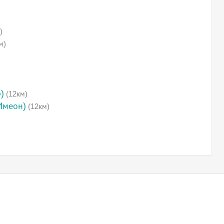
)
м)
)
(12км)
Имеон)
(12км)