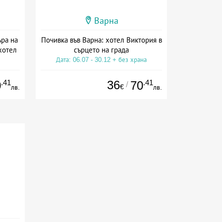
Варна
ра на
Почивка във Варна: хотел Виктория в
хотел
сърцето на града
Дата: 06.07 - 30.12 + без храна
на
.41
36
.41
0
70
/
€
лв.
лв.