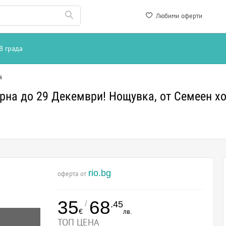
Любими оферти
В града
а
рна до 29 Декември! Нощувка, от Семеен хо
rio.bg
оферта от
35
68
/
.45
€
лв.
ТОП ЦЕНА