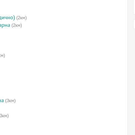
дично)
(2км)
арна
(2км)
км)
на
(3км)
3км)