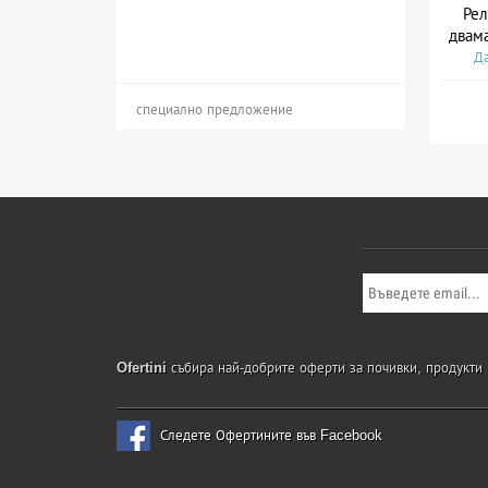
Рел
двама
Да
специално предложение
Ofertini
събира най-добрите оферти за почивки, продукти и
Следете Офертините във Facebook