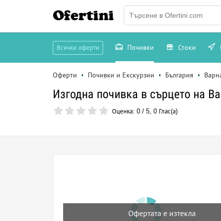
Ofertini
Почивки
Стоки
Всички оферти
Оферти
Почивки и Екскурзии
България
Варн
Изгодна почивка в сърцето на Ва
Оценка:
0
/
5
,
0
Глас(а)
Офертата е изтекла