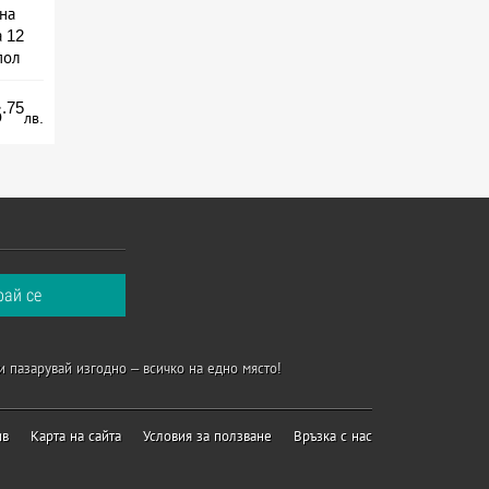
на
 12
пол
на
.75
6
лв.
и пазарувай изгодно – всичко на едно място!
ив
Карта на сайта
Условия за ползване
Връзка с нас