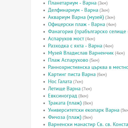
Планетариум - Варна
(3км)
Делфинариум - Варна
(3км)
Аквариум Варна (музей)
(3км)
Офицерски плаж - Варна
(4км)
Фанагория (прабългарско селище 
Аспарухов мост
(4км)
Разходка с яхта - Варна
(4км)
Музей Владислав Варненчик
(4км)
Плаж Аспарухово
(5км)
Раннохристиянска църква в местн
Картинг писта Варна
(6км)
Нос Галата
(7км)
Летище Варна
(7км)
Евксиноград
(8км)
Траката (плаж)
(8км)
Университетски екопарк Варна
(9к
Фичоза (плаж)
(9км)
Варненски манастир Св. св. Конст