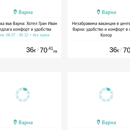
Варна
Варна
ка във Варна: Хотел Гран Иван
Незабравима ваканция в центъ
едлага комфорт и удобства
Варна: удобство и комфорт в 
Колор
та: 06.07 - 30.12 + без храна
Дата: 06.07 - 30.12 + без хра
36
.41
36
70
7
/
/
€
€
лв.
Варна
Варна