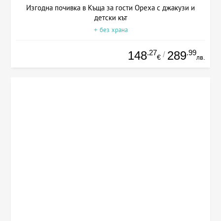
Изгодна почивка в Къща за гости Ореха с джакузи и
детски кът
+ без храна
.27
.99
148
289
/
€
лв.