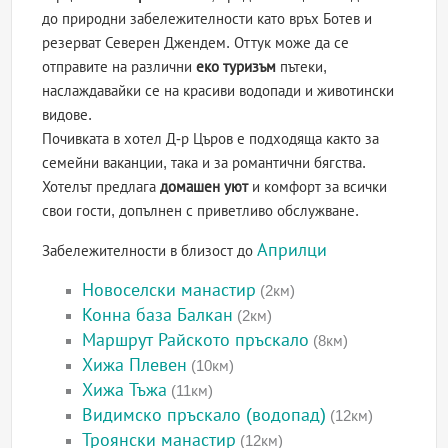
до природни забележителности като връх Ботев и
резерват Северен Джендем. Оттук може да се
отправите на различни
еко туризъм
пътеки,
наслаждавайки се на красиви водопади и животински
видове.
Почивката в хотел Д-р Църов е подходяща както за
семейни ваканции, така и за романтични бягства.
Хотелът предлага
домашен уют
и комфорт за всички
свои гости, допълнен с приветливо обслужване.
Априлци
Забележителности в близост до
Новоселски манастир
(2км)
Конна база Балкан
(2км)
Маршрут Райското пръскало
(8км)
Хижа Плевен
(10км)
Хижа Тъжа
(11км)
Видимско пръскало (водопад)
(12км)
Троянски манастир
(12км)