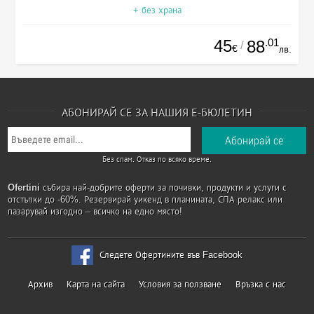
+ без храна
45
.01
88
/
€
лв.
АБОНИРАЙ СЕ ЗА НАШИЯ Е-БЮЛЕТИН
Без спам. Отказ по всяко време.
Ofertini
събира най-добрите оферти за почивки, продукти и услуги с
отстъпки до -60%. Резервирай уикенд в планината, СПА релакс или
пазарувай изгодно – всичко на едно място!
Следете Офертините във Facebook
Архив
Карта на сайта
Условия за ползване
Връзка с нас