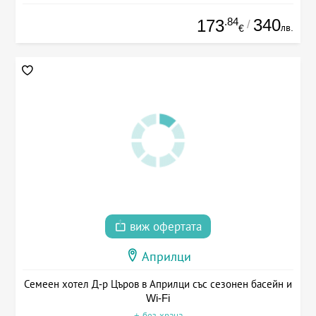
.84
340
173
/
лв.
€
виж офертата
Априлци
Семеен хотел Д-р Църов в Априлци със сезонен басейн и
Wi-Fi
+ без храна