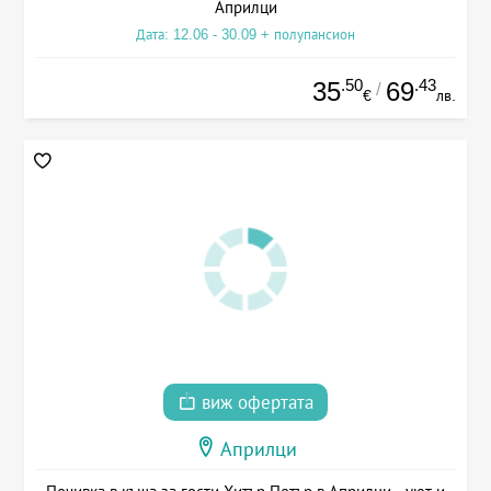
Априлци
Дата: 12.06 - 30.09 + полупансион
.50
.43
35
69
/
€
лв.
виж офертата
Априлци