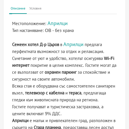
Описание
Условия
Априлци
Местоположение:
Тип настаняване:
OB - без храна
Априлци
Семеен хотел Д-р Църов
в
предлага
перфектната възможност за отдих и релаксация.
Съчетание от уют и удобство, хотелът осигурява
Wi-Fi
интернет
покритие в целия комплекс. Гостите могат да
се възползват от
охранен паркинг
за спокойствие и
сигурност на своите автомобили.
Всяка стая е оборудвана със самостоятелен санитарен
възел,
телевизор с кабелна
и
тераса
, предлагаща
гледки към живописната природа на региона.
Гостите получават и туристическа застраховка, а
цените включват 9% ДДС.
Априлци
е малък и привлекателен град, разположен в
сърцето на
Стара планина
, предоставящ лесен достъп