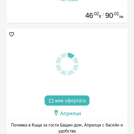
.02
.01
46
90
/
€
лв.
виж офертата
Априлци
Почивка в Къща за гости Бащин дом, Априлци с басейн и
удобства