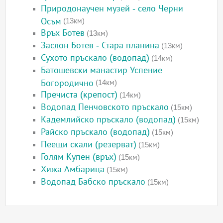
Природонаучен музей - село Черни
Осъм
(13км)
Връх Ботев
(13км)
Заслон Ботев - Стара планина
(13км)
Сухото пръскало (водопад)
(14км)
Батошевски манастир Успение
Богородично
(14км)
Пречиста (крепост)
(14км)
Водопад Пенчовското пръскало
(15км)
Кадемлийско пръскало (водопад)
(15км)
Райско пръскало (водопад)
(15км)
Пеещи скали (резерват)
(15км)
Голям Купен (връх)
(15км)
Хижа Амбарица
(15км)
Водопад Бабско пръскало
(15км)