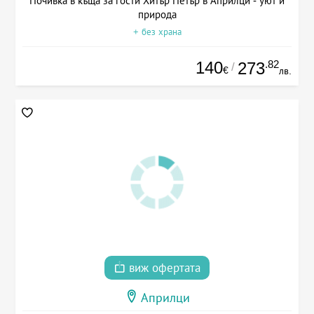
Почивка в къща за гости Хитър Петър в Априлци - уют и
природа
+ без храна
140
.82
273
/
€
лв.
виж офертата
Априлци