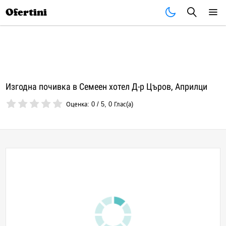
Почивки
Стоки
В града
Всички оферти
Ofertini
Изгодна почивка в Семеен хотел Д-р Църов, Априлци
Оценка:
0
/
5
,
0
Глас(а)