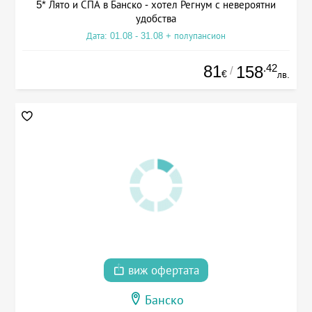
5* Лято и СПА в Банско - хотел Регнум с невероятни
удобства
Дата: 01.08 - 31.08 + полупансион
81
.42
158
/
€
лв.
виж офертата
Банско