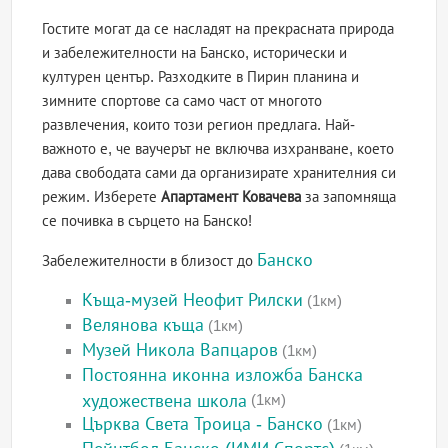
Гостите могат да се насладят на прекрасната природа
и забележителности на Банско, исторически и
културен център. Разходките в Пирин планина и
зимните спортове са само част от многото
развлечения, които този регион предлага. Най-
важното е, че ваучерът не включва изхранване, което
дава свободата сами да организирате хранителния си
режим. Изберете
Апартамент Ковачева
за запомняща
се почивка в сърцето на Банско!
Банско
Забележителности в близост до
Къща-музей Неофит Рилски
(1км)
Велянова къща
(1км)
Музей Никола Вапцаров
(1км)
Постоянна иконна изложба Банска
художествена школа
(1км)
Църква Света Троица - Банско
(1км)