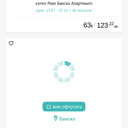
хотел Роял Банско Апартмънтс
Дата: 13.07 - 23.12 + all inclusive
63
.22
123
/
€
лв.
виж офертата
Банско