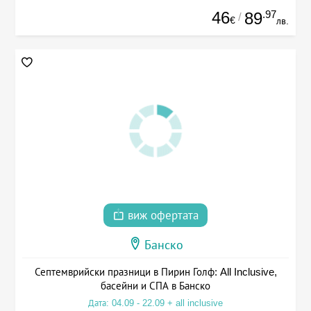
46
.97
89
/
€
лв.
виж офертата
Банско
Септемврийски празници в Пирин Голф: All Inclusive,
басейни и СПА в Банско
Дата: 04.09 - 22.09 + all inclusive