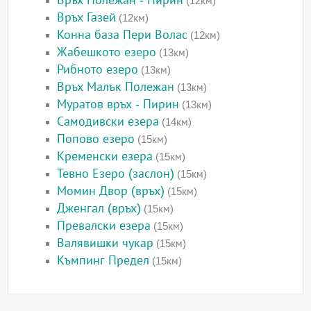
Връх Полежан - Пирин
(12км)
Връх Газей
(12км)
Конна база Пери Волас
(12км)
Жабешкото езеро
(13км)
Рибното езеро
(13км)
Връх Малък Полежан
(13км)
Муратов връх - Пирин
(13км)
Самодивски езера
(14км)
Попово езеро
(15км)
Кременски езера
(15км)
Тевно Езеро (заслон)
(15км)
Момин Двор (връх)
(15км)
Дженгал (връх)
(15км)
Превалски езера
(15км)
Валявишки чукар
(15км)
Къмпинг Предел
(15км)