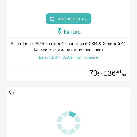
виж офертата
Банско
All Inclusive SPA в хотел Свети Георги СКИ & Холидей 4*,
Банско, с анимация и релакс пакет
Дата: 01.07 - 06.09 + all inclusive
70
.91
136
/
€
лв.