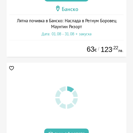
Банско
Лятна почивка в Банско: Наслада в Регнум Боровец
Маунтин Ризорт
Дата: 01.08 - 31.08 + закуска
63
.22
123
/
€
лв.