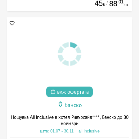
45
.01
88
/
€
лв.
виж офертата
Банско
Нощувка All inclusive в хотел Ривърсайд****, Банско до 30
ноември
Дата: 01.07 - 30.11 + all inclusive