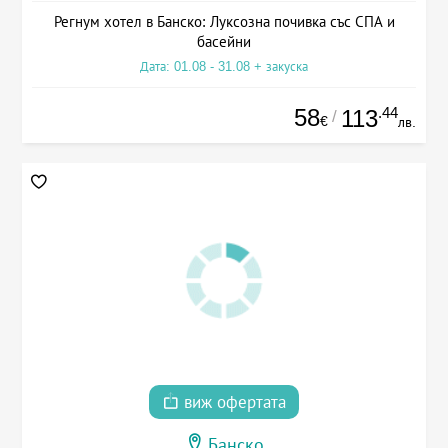
Регнум хотел в Банско: Луксозна почивка със СПА и
басейни
Дата: 01.08 - 31.08 + закуска
58
.44
113
/
€
лв.
виж офертата
Банско