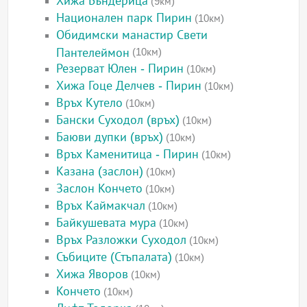
Хижа Бъндерица
(9км)
Национален парк Пирин
(10км)
Обидимски манастир Свети
Пантелеймон
(10км)
Резерват Юлен - Пирин
(10км)
Хижа Гоце Делчев - Пирин
(10км)
Връх Кутело
(10км)
Бански Суходол (връх)
(10км)
Баюви дупки (връх)
(10км)
Връх Каменитица - Пирин
(10км)
Казана (заслон)
(10км)
Заслон Кончето
(10км)
Връх Каймакчал
(10км)
Байкушевата мура
(10км)
Връх Разложки Суходол
(10км)
Събиците (Стъпалата)
(10км)
Хижа Яворов
(10км)
Кончето
(10км)