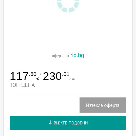
rio.bg
оферта от
117
230
/
.60
.01
€
лв.
ТОП ЦЕНА
Изтекла оферта
ВИЖТЕ ПОДОБНИ