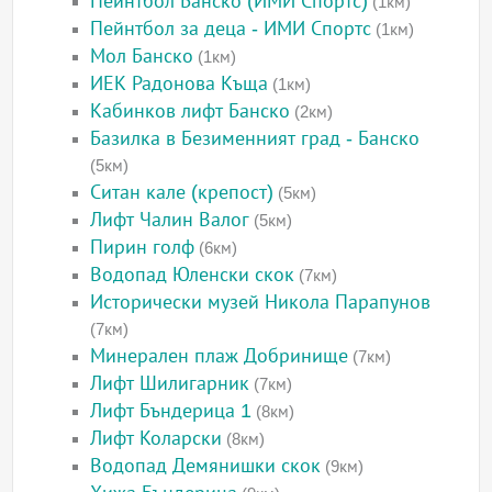
Пейнтбол Банско (ИМИ Спортс)
(1км)
Пейнтбол за деца - ИМИ Спортс
(1км)
Мол Банско
(1км)
ИЕК Радонова Къща
(1км)
Кабинков лифт Банско
(2км)
Базилка в Безименният град - Банско
(5км)
Ситан кале (крепост)
(5км)
Лифт Чалин Валог
(5км)
Пирин голф
(6км)
Водопад Юленски скок
(7км)
Исторически музей Никола Парапунов
(7км)
Минерален плаж Добринище
(7км)
Лифт Шилигарник
(7км)
Лифт Бъндерица 1
(8км)
Лифт Коларски
(8км)
Водопад Демянишки скок
(9км)