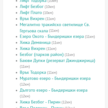
Лифт Тодорка
(10км)
Лифт Безбог
(10км)
Лифт Плато
(10км)
Връх Вихрен
(11км)
Мегалитно тракийско светилище Св.
Гергьова скала
(11км)
Езеро Окото - Бъндеришки езера
(11км)
Хижа Демяница
(11км)
Хижа Вихрен
(11км)
Безбог (парков район)
(11км)
Баюви Дупки (резерват Джинджирица)
(11км)
Връх Тодорка
(11км)
Муратово езеро - Бъндеришки езера
(12км)
Дългото езеро - Бъндеришки езера
(12км)
Хижа Безбог - Пирин
(12км)