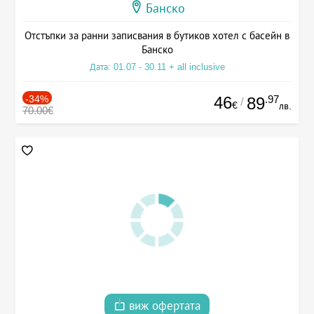
Банско
Отстъпки за ранни записвания в бутиков хотел с басейн в
Банско
Дата: 01.07 - 30.11 + all inclusive
-34%
46
.97
89
/
€
лв.
70.00€
виж офертата