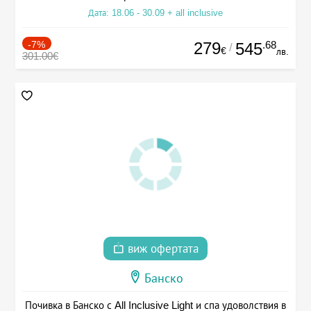
Дата: 18.06 - 30.09 + all inclusive
-7%
279
.68
545
/
€
лв.
301.00€
виж офертата
Банско
Почивка в Банско с All Inclusive Light и спа удоволствия в