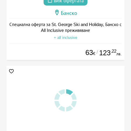
виж офертата
Банско
Специална оферта за St. George Ski and Holiday, Банско с
All Inclusive преживяване
+ all inclusive
63
.22
123
/
€
лв.