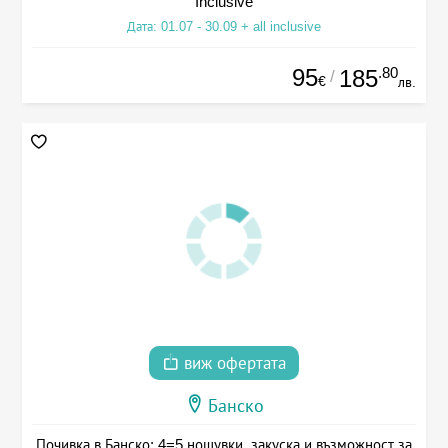
Inclusive
Дата: 01.07 - 30.09 + all inclusive
95
.80
185
/
€
лв.
виж офертата
Банско
Почивка в Банско: 4=5 нощувки, закуска и възможност за