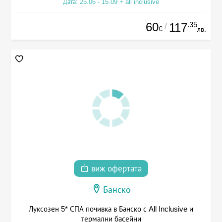
Дата: 25.06 - 15.09 + all inclusive
60
.35
117
/
€
лв.
виж офертата
Банско
Луксозен 5* СПА почивка в Банско с All Inclusive и
термални басейни