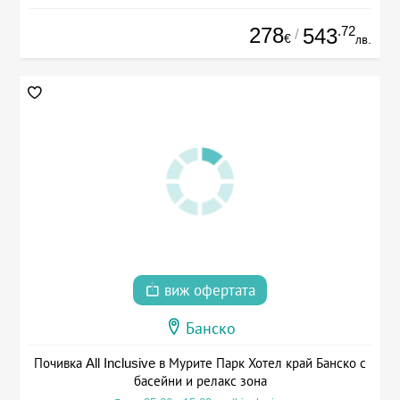
278
.72
543
/
€
лв.
виж офертата
Банско
Почивка All Inclusive в Мурите Парк Хотел край Банско с
басейни и релакс зона