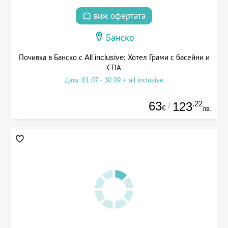
виж офертата
Банско
Почивка в Банско с All inclusive: Хотел Грами с басейни и
СПА
Дата: 01.07 - 30.09 + all inclusive
63
.22
123
/
€
лв.