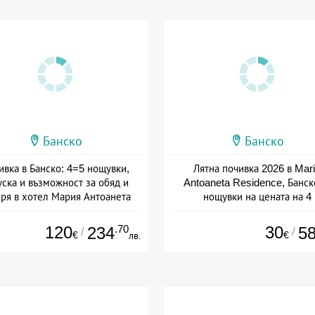
Банско
Банско
ивка в Банско: 4=5 нощувки,
Лятна почивка 2026 в Mar
уска и възможност за обяд и
Antoaneta Residence, Банск
ря в хотел Мария Антоанета
нощувки на цената на 4
а: 16.07 - 07.09 + полупансион
Дата: 30.04 - 07.09 + полупанс
120
.70
30
234
5
/
/
€
€
лв.