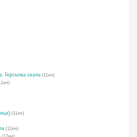
. Гергьова скала
(11км)
11км)
ица)
(11км)
ра
(12км)
а
(12км)