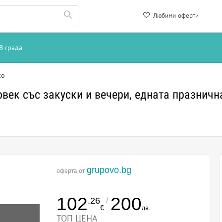
Любими оферти
В града
ко
овек със закуски и вечери, едната празничн
grupovo.bg
оферта от
102
200
/
.26
€
лв.
ТОП ЦЕНА