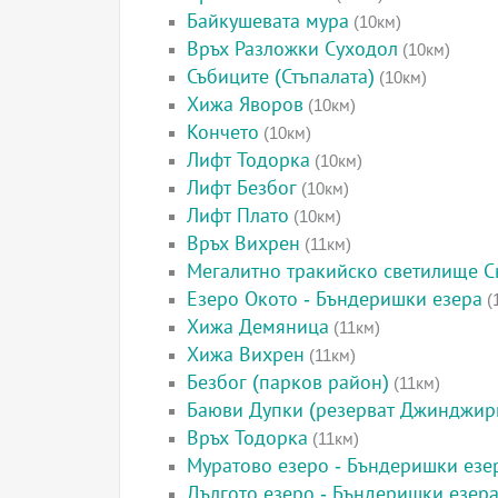
Байкушевата мура
(10км)
Връх Разложки Суходол
(10км)
Събиците (Стъпалата)
(10км)
Хижа Яворов
(10км)
Кончето
(10км)
Лифт Тодорка
(10км)
Лифт Безбог
(10км)
Лифт Плато
(10км)
Връх Вихрен
(11км)
Мегалитно тракийско светилище Св
Езеро Окото - Бъндеришки езера
(
Хижа Демяница
(11км)
Хижа Вихрен
(11км)
Безбог (парков район)
(11км)
Баюви Дупки (резерват Джинджир
Връх Тодорка
(11км)
Муратово езеро - Бъндеришки езе
Дългото езеро - Бъндеришки езер