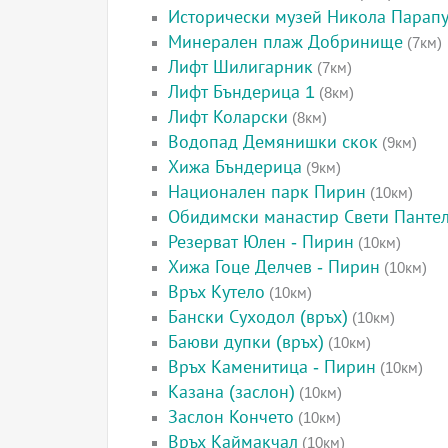
Исторически музей Никола Парап
Минерален плаж Добринище
(7км)
Лифт Шилигарник
(7км)
Лифт Бъндерица 1
(8км)
Лифт Коларски
(8км)
Водопад Демянишки скок
(9км)
Хижа Бъндерица
(9км)
Национален парк Пирин
(10км)
Обидимски манастир Свети Панте
Резерват Юлен - Пирин
(10км)
Хижа Гоце Делчев - Пирин
(10км)
Връх Кутело
(10км)
Бански Суходол (връх)
(10км)
Баюви дупки (връх)
(10км)
Връх Каменитица - Пирин
(10км)
Казана (заслон)
(10км)
Заслон Кончето
(10км)
Връх Каймакчал
(10км)