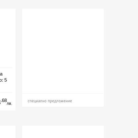
ia
о: 5
ион
.68
8
специално предложение
лв.