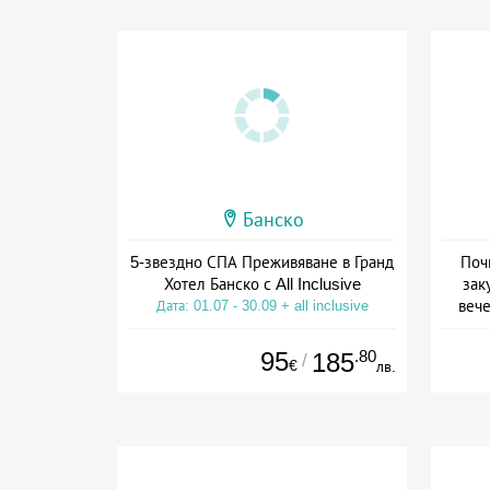
Банско
5-звездно СПА Преживяване в Гранд
Поч
Хотел Банско с All Inclusive
зак
вече
Дата: 01.07 - 30.09 + all inclusive
Дат
95
.80
185
/
€
лв.