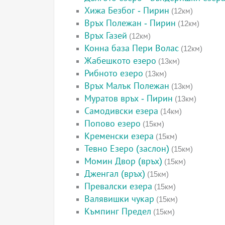
Хижа Безбог - Пирин
(12км)
Връх Полежан - Пирин
(12км)
Връх Газей
(12км)
Конна база Пери Волас
(12км)
Жабешкото езеро
(13км)
Рибното езеро
(13км)
Връх Малък Полежан
(13км)
Муратов връх - Пирин
(13км)
Самодивски езера
(14км)
Попово езеро
(15км)
Кременски езера
(15км)
Тевно Езеро (заслон)
(15км)
Момин Двор (връх)
(15км)
Дженгал (връх)
(15км)
Превалски езера
(15км)
Валявишки чукар
(15км)
Къмпинг Предел
(15км)