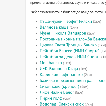
предлага уютна обстановка, сауна и множество 
Забележителности в близост до Къща за гости Р
Къща-музей Неофит Рилски
(1км)
Велянова къща
(1км)
Музей Никола Вапцаров
(1км)
Постоянна иконна изложба Банска
Църква Света Троица - Банско
(1км)
Пейнтбол Банско (ИМИ Спортс)
(1к
Пейнтбол за деца - ИМИ Спортс
(1к
Мол Банско
(1км)
ИЕК Радонова Къща
(1км)
Кабинков лифт Банско
(2км)
Базилка в Безименният град - Бан
Ситан кале (крепост)
(5км)
Лифт Чалин Валог
(5км)
Пирин голф
(6км)
Водопад Юленски скок
(7км)