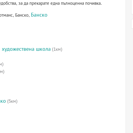
удобства, за да прекарате една пълноценна почивка.
Банско
отманс, Банско,
 художествена школа
(1км)
м)
м)
ско
(5км)