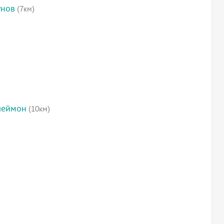
унов
(7км)
леймон
(10км)