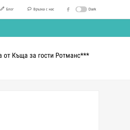
Блог
Връзка с нас
Dark
а от Къща за гости Ротманс***