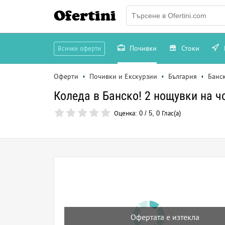
Ofertini
Почивки
Стоки
Всички оферти
Оферти
Почивки и Екскурзии
България
Банс
Коледа в Банско! 2 нощувки на ч
Оценка:
0
/
5
,
0
Глас(а)
Офертата е изтекла