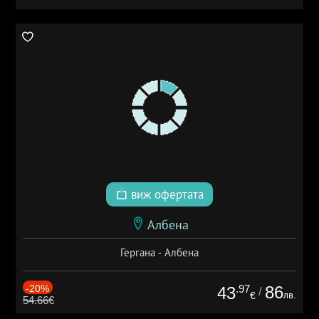
виж офертата
Албена
Гергана - Албена
-20%
.97
86
43
/
лв.
€
54.66€