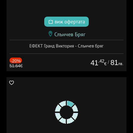
виж офертата
Слънчев Бряг
ЕФЕКТ Гранд Виктория - Слънчев бряг
-20%
.42
81
41
/
лв.
€
51.64€