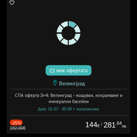
виж офертата
Велинград
СПА оферта 3=4: Велинград - нощувки, изхранване и
минерални басейни
Дата: 01.07 - 30.09 + полупансион
-25%
144
.64
281
/
€
лв.
192.00€