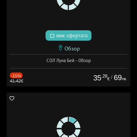
виж офертата
Обзор
СОЛ Луна Бей - Обзор
-15%
.28
69
35
/
лв.
€
41.42€