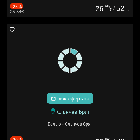
-25%
.59
52
26
/
лв.
€
35.54€
виж офертата
Слънчев Бряг
Белвю - Слънчев бряг
-20%
.86