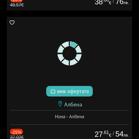
76
38
/
лв.
€
48.57€
виж офертата
Албена
Нона - Албена
-25%
.61
54
27
/
лв.
€
37.02€