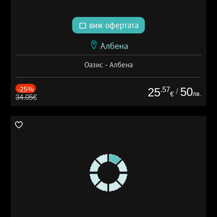
виж офертата
Албена
Оазис - Албена
-25%
.57
50
25
/
лв.
€
34.05€