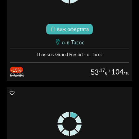
виж офертата
о-в Тасос
Thassos Grand Resort - о. Тасос
-15%
.17
104
53
/
лв.
€
62.38€