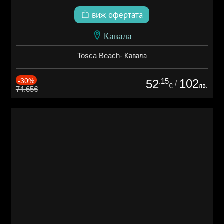
виж офертата
Кавала
Tosca Beach- Кавала
-30%
.15
102
52
/
лв.
€
74.65€