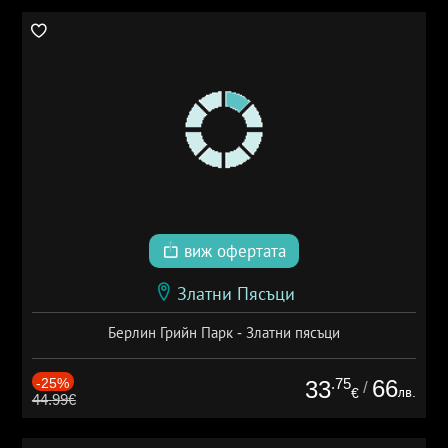
виж офертата
Златни Пясъци
Берлин Грийн Парк - Златни пясъци
-25%
.75
66
33
/
лв.
€
44.99€