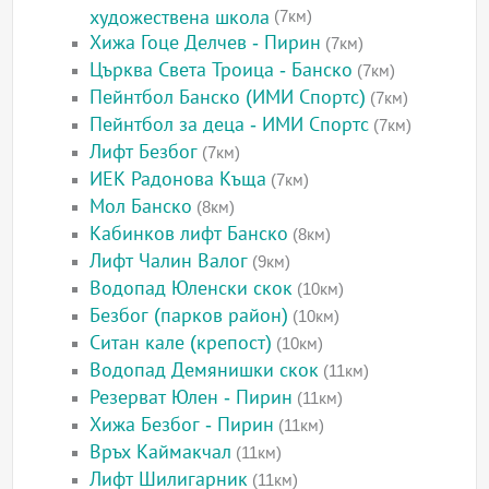
художествена школа
(7км)
Хижа Гоце Делчев - Пирин
(7км)
Църква Света Троица - Банско
(7км)
Пейнтбол Банско (ИМИ Спортс)
(7км)
Пейнтбол за деца - ИМИ Спортс
(7км)
Лифт Безбог
(7км)
ИЕК Радонова Къща
(7км)
Мол Банско
(8км)
Кабинков лифт Банско
(8км)
Лифт Чалин Валог
(9км)
Водопад Юленски скок
(10км)
Безбог (парков район)
(10км)
Ситан кале (крепост)
(10км)
Водопад Демянишки скок
(11км)
Резерват Юлен - Пирин
(11км)
Хижа Безбог - Пирин
(11км)
Връх Каймакчал
(11км)
Лифт Шилигарник
(11км)