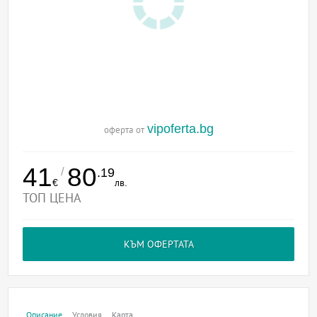
vipoferta.bg
оферта от
41
80
/
.19
€
лв.
ТОП ЦЕНА
КЪМ ОФЕРТАТА
Описание
Условия
Карта