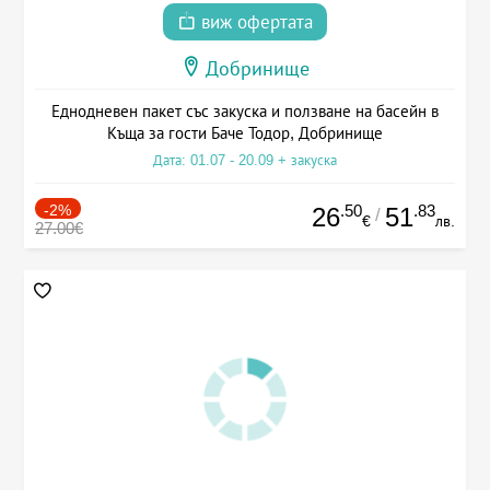
виж офертата
Добринище
Еднодневен пакет със закуска и ползване на басейн в
Къща за гости Баче Тодор, Добринище
Дата: 01.07 - 20.09 + закуска
-2%
.50
.83
26
51
/
€
лв.
27.00€