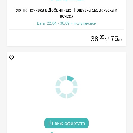
Уютна почивка в Добринище: Нощувка със закуска и
вечеря
Дата: 22.04 - 30.09 + полупансион
.35
75
38
/
лв.
€
виж офертата