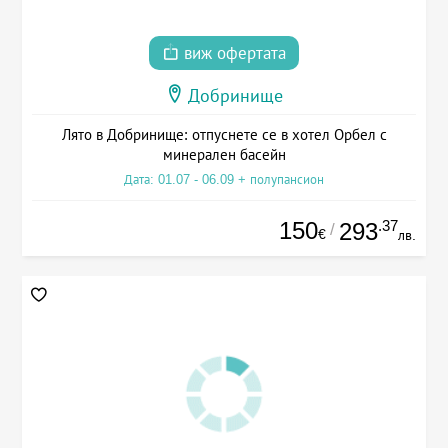
виж офертата
Добринище
Лято в Добринище: отпуснете се в хотел Орбел с
минерален басейн
Дата: 01.07 - 06.09 + полупансион
150
.37
293
/
€
лв.