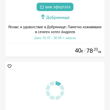
виж офертата
Добринище
Релакс и удоволствие в Добринище: Паметно изживяване
в семеен хотел Андреев
Дата: 01.07 - 30.09 + закуска
40
.23
78
/
€
лв.