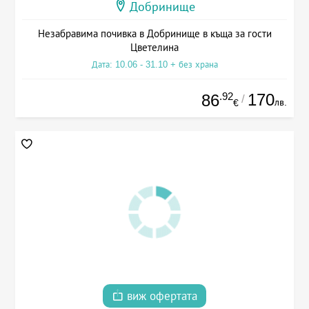
Добринище
Незабравима почивка в Добринище в къща за гости
Цветелина
Дата: 10.06 - 31.10 + без храна
.92
170
86
/
лв.
€
виж офертата