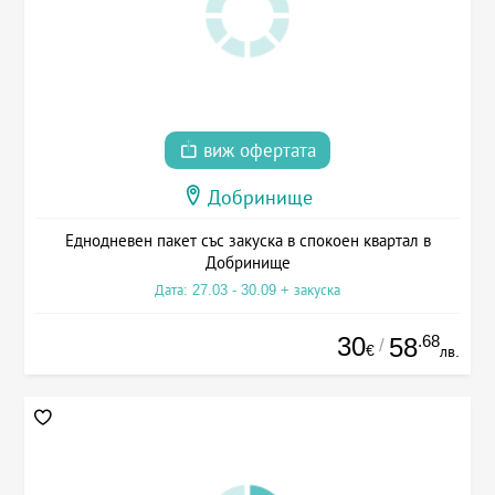
виж офертата
Добринище
Еднодневен пакет със закуска в спокоен квартал в
Добринище
Дата: 27.03 - 30.09 + закуска
30
.68
58
/
€
лв.