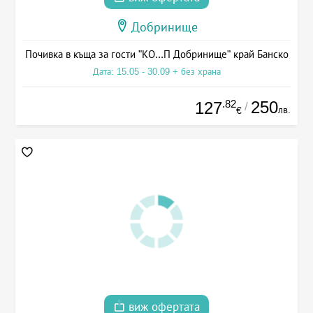
Добринище
Почивка в къща за гости "КО...П Добринище" край Банско
Дата: 15.05 - 30.09 + без храна
.82
250
127
/
лв.
€
виж офертата