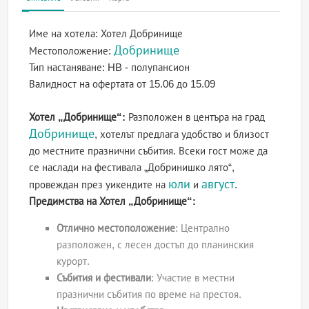
Име на хотела:
Хотел Добринище
Добринище
Местоположение:
Тип настаняване:
HB - полупансион
Валидност на офертата
от 15.06 до 15.09
Хотел „Добринище“:
Разположен в центъра на град
Добринище
, хотелът предлага удобство и близост
до местните празнични събития. Всеки гост може да
се наслади на фестивала „Добринишко лято“,
юли
август
провеждан през уикендите на
и
.
Предимства на Хотел „Добринище“:
Отлично местоположение
: Централно
разположен, с лесен достъп до планинския
курорт.
Събития и фестивали
: Участие в местни
празнични събития по време на престоя.