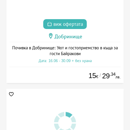
виж офертата
Добринище
Почивка в Добринище: Уют и гостоприемство в къща за
гости Байракови
Дата: 16.06 - 30.09 + без храна
15
.34
29
/
€
лв.