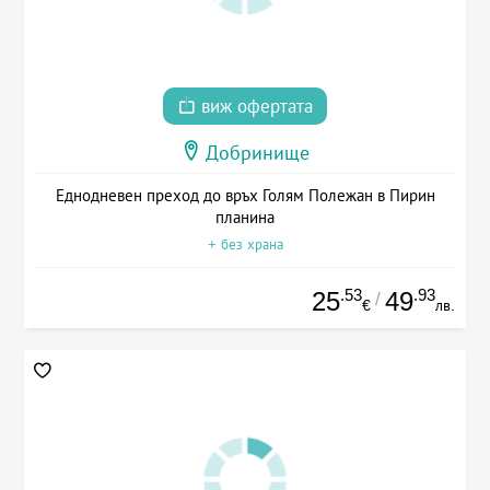
виж офертата
Добринище
Еднодневен преход до връх Голям Полежан в Пирин
планина
+ без храна
.53
.93
25
49
/
€
лв.