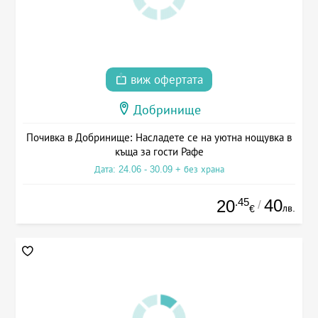
виж офертата
Добринище
Почивка в Добринище: Насладете се на уютна нощувка в
къща за гости Рафе
Дата: 24.06 - 30.09 + без храна
.45
40
20
/
лв.
€