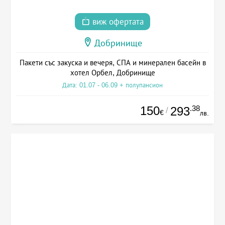
виж офертата
Добринище
Пакети със закуска и вечеря, СПА и минерален басейн в
хотел Орбел, Добринище
Дата: 01.07 - 06.09 + полупансион
150
.38
293
/
€
лв.