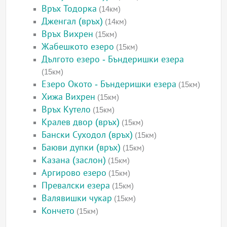
Връх Тодорка
(14км)
Дженгал (връх)
(14км)
Връх Вихрен
(15км)
Жабешкото езеро
(15км)
Дългото езеро - Бъндеришки езера
(15км)
Езеро Окото - Бъндеришки езера
(15км)
Хижа Вихрен
(15км)
Връх Кутело
(15км)
Кралев двор (връх)
(15км)
Бански Суходол (връх)
(15км)
Баюви дупки (връх)
(15км)
Казана (заслон)
(15км)
Аргирово езеро
(15км)
Превалски езера
(15км)
Валявишки чукар
(15км)
Кончето
(15км)