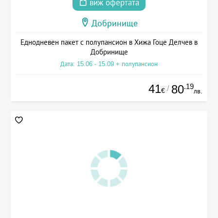
виж офертата
Добринище
Еднодневен пакет с полупансион в Хижа Гоце Делчев в
Добринище
Дата: 15.06 - 15.09 + полупансион
41
.19
80
/
€
лв.