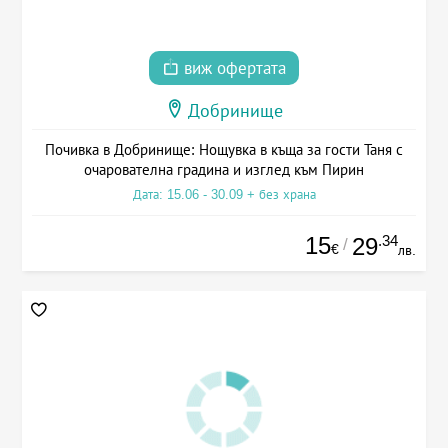
виж офертата
Добринище
Почивка в Добринище: Нощувка в къща за гости Таня с
очарователна градина и изглед към Пирин
Дата: 15.06 - 30.09 + без храна
15
.34
29
/
€
лв.