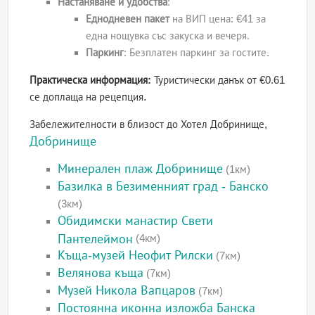
Настаняване и удобства
:
Еднодневен пакет
на ВИП цена: €41 за
една нощувка със закуска и вечеря.
Паркинг
: Безплатен паркинг за гостите.
Практическа информация:
Туристически данък от €0.61
се доплаща на рецепция.
Забележителности в близост до Хотел Добринище,
Добринище
Минерален плаж Добринище
(1км)
Базилка в Безименният град - Банско
(3км)
Обидимски манастир Свети
Пантелеймон
(4км)
Къща-музей Неофит Рилски
(7км)
Велянова къща
(7км)
Музей Никола Вапцаров
(7км)
Постоянна иконна изложба Банска