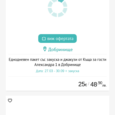
виж офертата
Добринище
Еднодневен пакет със закуска и джакузи от Къща за гости
Александра 1 в Добринище
Дата: 27.03 - 30.09 + закуска
25
.90
48
/
€
лв.