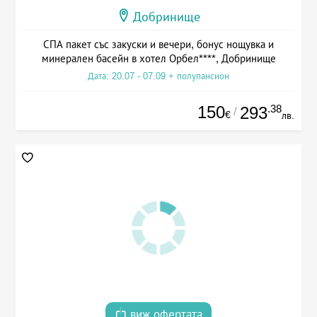
Добринище
СПА пакет със закуски и вечери, бонус нощувка и
минерален басейн в хотел Орбел****, Добринище
Дата: 20.07 - 07.09 + полупансион
150
.38
293
/
€
лв.
виж офертата