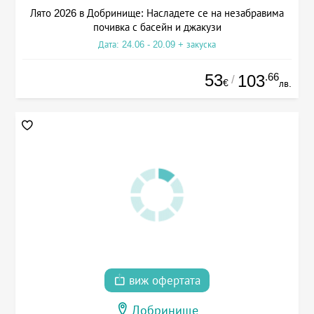
Лято 2026 в Добринище: Насладете се на незабравима
почивка с басейн и джакузи
Дата: 24.06 - 20.09 + закуска
53
.66
103
/
€
лв.
виж офертата
Добринище