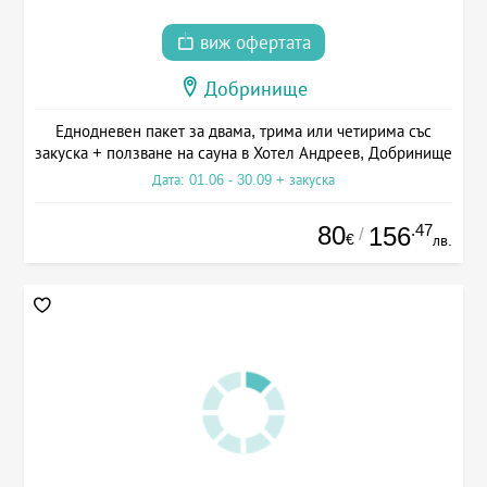
виж офертата
Добринище
Еднодневен пакет за двама, трима или четирима със
закуска + ползване на сауна в Хотел Андреев, Добринище
Дата: 01.06 - 30.09 + закуска
80
.47
156
/
€
лв.