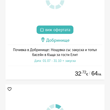
виж офертата
Добринище
Почивка в Добринище: Нощувка със закуска и топъл
басейн в Къща за гости Елит
Дата: 01.07 - 31.10 + закуска
.72
64
32
/
лв.
€