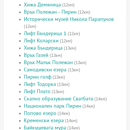
Хижа Демяница
(12км)
Връх Полежан - Пирин
(12км)
Исторически музей Никола Парапунов
(12км)
Лифт Бъндерица 1
(12км)
Лифт Коларски
(12км)
Хижа Бъндерица
(13км)
Връх Газей
(13км)
Връх Малък Полежан
(13км)
Самодивски езера
(13км)
Пирин голф
(13км)
Лифт Тодорка
(13км)
Лифт Плато
(13км)
Скално образувание Сватбата
(14км)
Национален парк Пирин
(14км)
Попово езеро
(14км)
Кременски езера
(14км)
Байкушевата мура
(14км)