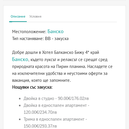
Описание
Условия
Банско
Местоположение:
Тип настаняване:
BB - закуска
Добре дошли в Хотел Балканско Бижу 4* край
Банско
, където луксът и релаксът се срещат сред
природната красота на Пирин планина. Насладете се
на изключителни удобства и неустоими оферти за
ваканция, която ще запомните.
Нощувки със закуска:
Двойка в студио - 90.00€/176.02лв
Двойка в едноспален апартамент -
120.00€/234.70лв
Трима в едноспален апартамент -
150.00€/293.37лв