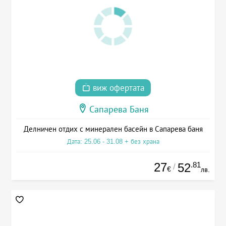
виж офертата
Сапарева Баня
Делничен отдих с минерален басейн в Сапарева баня
Дата: 25.06 - 31.08 + без храна
27
.81
52
/
€
лв.