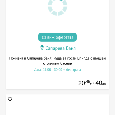
виж офертата
Сапарева Баня
Почивка в Сапарева баня: къща за гости Епипда с външен
отопляем басейн
Дата: 11.06 - 30.09 + без храна
.45
40
20
/
лв.
€