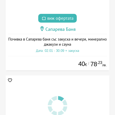
виж офертата
Сапарева Баня
Почивка в Сапарева баня със закуска и вечеря, минерално
джакузи и сауна
Дата: 02.01 - 30.09 + закуска
40
.23
78
/
€
лв.