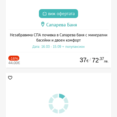
виж офертата
Сапарева Баня
Незабравима СПА почивка в Сапарева баня с минерални
басейни и двоен комфорт
Дата: 16.03 - 15.09 + полупансион
-16%
37
.37
72
/
€
лв.
44.00€