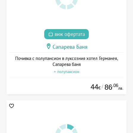
виж офертата
Сапарева Баня
Почивка с полупансион в луксозния хотел Германея,
Сапарева баня
+ полупансион
44
.06
86
/
€
лв.