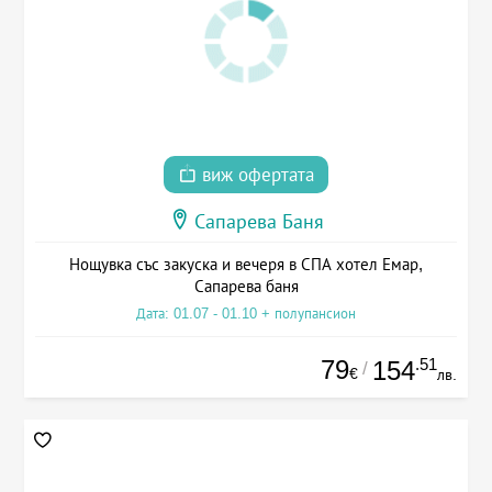
виж офертата
Сапарева Баня
Нощувка със закуска и вечеря в СПА хотел Емар,
Сапарева баня
Дата: 01.07 - 01.10 + полупансион
79
.51
154
/
€
лв.