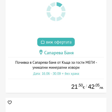
виж офертата
Сапарева Баня
Почивка в Сапарева баня от Къща за гости МЕГИ -
уникални минерални извори
Дата: 16.06 - 30.09 + без храна
.50
.05
21
42
/
€
лв.