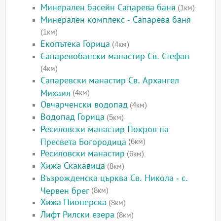
Минерален басейн Сапарева баня
(1км)
Минерален комплекс - Сапарева баня
(1км)
Екопътека Горица
(4км)
Сапаревобански манастир Св. Стефан
(4км)
Сапаревски манастир Св. Архангел
Михаил
(4км)
Овчарченски водопад
(4км)
Водопад Горица
(5км)
Ресиловски манастир Покров на
Пресвета Богородица
(6км)
Ресиловски манастир
(6км)
Хижа Скакавица
(8км)
Възрожденска църква Св. Никола - с.
Червен брег
(8км)
Хижа Пионерска
(8км)
Лифт Рилски езера
(8км)