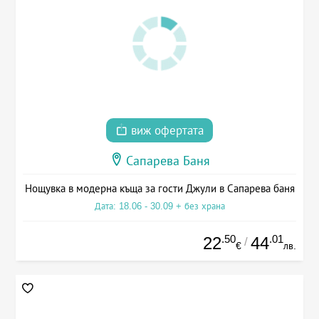
виж офертата
Сапарева Баня
Нощувка в модерна къща за гости Джули в Сапарева баня
Дата: 18.06 - 30.09 + без храна
.50
.01
22
44
/
€
лв.