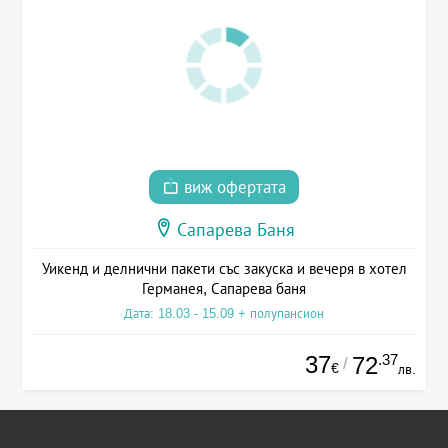
виж офертата
Сапарева Баня
Уикенд и делнични пакети със закуска и вечеря в хотел
Германея, Сапарева баня
Дата: 18.03 - 15.09 + полупансион
37
.37
72
/
€
лв.