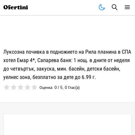
Почивки
Стоки
В града
Всички оферти
Ofertini
Луксозна почивка в подножието на Рила планина в СПА
хотел Емар 4*, Сапарева баня: 1 нощ. в дните от неделя
до четвъртък, закуска, мин. басейн, детски басейн,
уелнес зона, безплатно за дете до 6.99 г.
Оценка:
0
/
5
,
0
Глас(а)