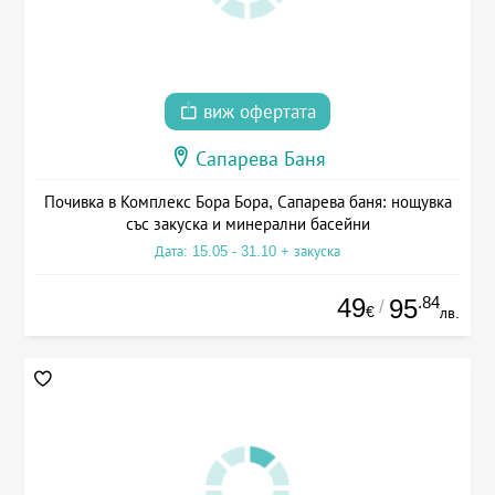
виж офертата
Сапарева Баня
Почивка в Комплекс Бора Бора, Сапарева баня: нощувка
със закуска и минерални басейни
Дата: 15.05 - 31.10 + закуска
49
.84
95
/
€
лв.