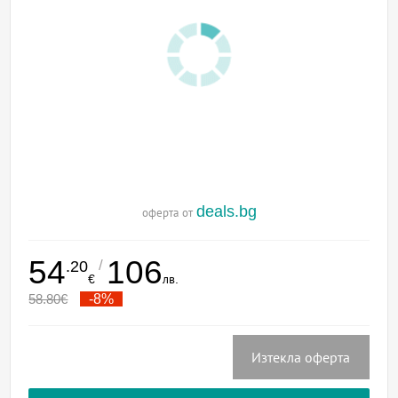
deals.bg
оферта от
54
106
/
.20
€
лв.
58.80
€
-8%
Изтекла оферта