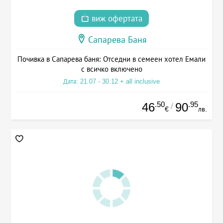
виж офертата
Сапарева Баня
Почивка в Сапарева баня: Отседни в семеен хотел Емали
с всичко включено
Дата: 21.07 - 30.12 + all inclusive
.50
.95
46
90
/
€
лв.