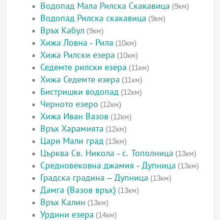
Водопад Мала Рилска Скакавица
(9км)
Водопад Рилска скакавица
(9км)
Връх Кабул
(9км)
Хижа Ловна - Рила
(10км)
Хижа Рилски езера
(10км)
Седемте рилски езера
(11км)
Хижа Седемте езера
(11км)
Бистришки водопад
(12км)
Черното езеро
(12км)
Хижа Иван Вазов
(12км)
Връх Харамията
(12км)
Цари Мали град
(13км)
Църква Св. Никола - с. Тополница
(13км)
Средновековна джамия - Дупница
(13км)
Градска градина – Дупница
(13км)
Дамга (Вазов връх)
(13км)
Връх Калин
(13км)
Урдини езера
(14км)