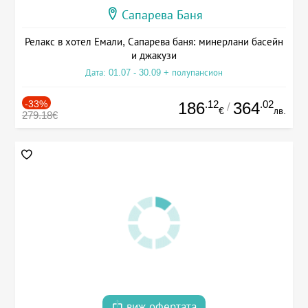
Сапарева Баня
Релакс в хотел Емали, Сапарева баня: минерлани басейн
и джакузи
Дата: 01.07 - 30.09 + полупансион
-33%
.12
.02
186
364
/
€
лв.
279.18€
виж офертата