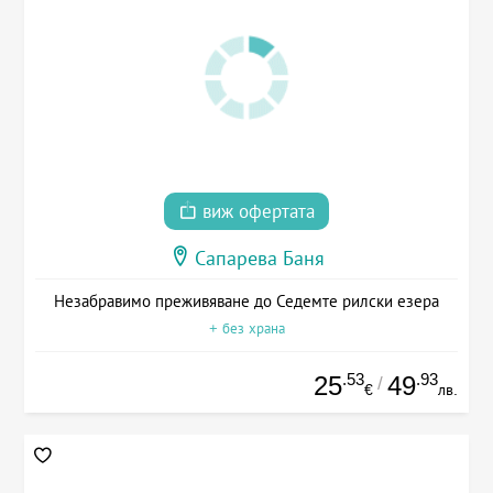
виж офертата
Сапарева Баня
Незабравимо преживяване до Седемте рилски езера
+ без храна
.53
.93
25
49
/
€
лв.