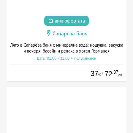
виж офертата
Сапарева Баня
Лято в Сапарева баня с минерална вода: нощувка, закуска
и вечеря, басейн и релакс в хотел Германея
Дата: 01.06 - 31.08 + полупансион
37
.37
72
/
€
лв.