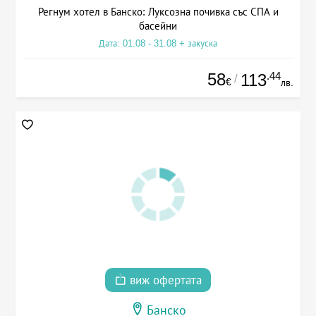
Регнум хотел в Банско: Луксозна почивка със СПА и
басейни
Дата: 01.08 - 31.08 + закуска
58
.44
113
/
€
лв.
виж офертата
Банско