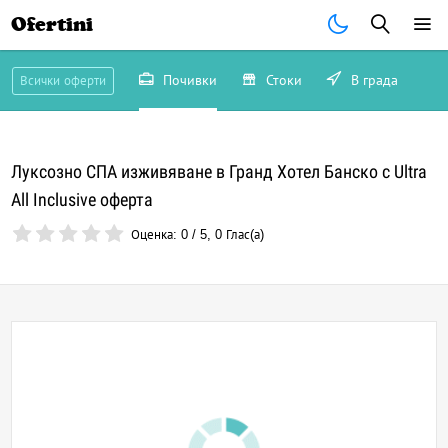
Ofertini
Почивки
Стоки
В града
Всички оферти
Луксозно СПА изживяване в Гранд Хотел Банско с Ultra
All Inclusive оферта
Оценка:
0
/
5
,
0
Глас(а)