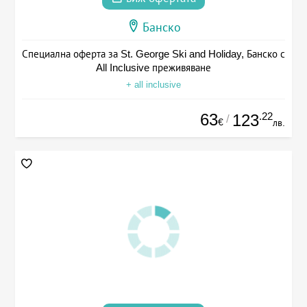
Банско
Специална оферта за St. George Ski and Holiday, Банско с
All Inclusive преживяване
+ all inclusive
63
.22
123
/
€
лв.