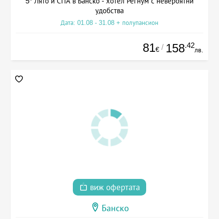
5* Лято и СПА в Банско - хотел Регнум с невероятни
удобства
Дата: 01.08 - 31.08 + полупансион
81
.42
158
/
€
лв.
виж офертата
Банско