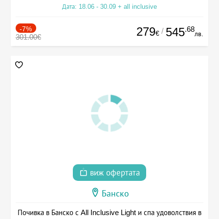
Дата: 18.06 - 30.09 + all inclusive
-7%
279
.68
545
/
€
лв.
301.00€
виж офертата
Банско
Почивка в Банско с All Inclusive Light и спа удоволствия в