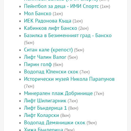
Пейнтбол за деца - ИМИ Спортс
(1км)
Мол Банско
(1км)
ИЕК Радонова Къща
(1км)
Кабинков лифт Банско
(2км)
Базилка в Безименният град - Банско
(5км)
Ситан кале (крепост)
(5км)
Лифт Чалин Валог
(5км)
Пирин голф
(6км)
Водопад Юленски скок
(7км)
Исторически музей Никола Парапунов
(7км)
Минерален плаж Добринище
(7км)
Лифт Шилигарник
(7км)
Лифт Бъндерица 1
(8км)
Лифт Коларски
(8км)
Водопад Демянишки скок
(9км)
Хижа Бъндерица
(9км)