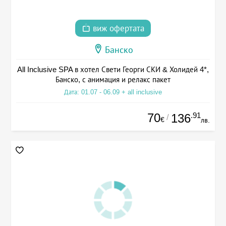
виж офертата
Банско
All Inclusive SPA в хотел Свети Георги СКИ & Холидей 4*,
Банско, с анимация и релакс пакет
Дата: 01.07 - 06.09 + all inclusive
70
.91
136
/
€
лв.