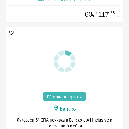
60
.35
117
/
€
лв.
виж офертата
Банско
Луксозен 5* СПА почивка в Банско с All Inclusive и
термални басейни