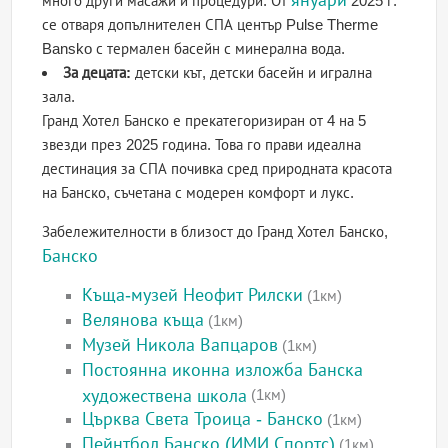
януари
много други масажи и процедури. От
2025 г.
се отваря допълнителен СПА център Pulse Therme
Bansko с термален басейн с минерална вода.
За децата:
детски кът, детски басейн и игрална
зала.
Гранд Хотел Банско е прекатегоризиран от 4 на 5
звезди през 2025 година. Това го прави идеална
дестинация за СПА почивка сред природната красота
на Банско, съчетана с модерен комфорт и лукс.
Забележителности в близост до Гранд Хотел Банско,
Банско
Къща-музей Неофит Рилски
(1км)
Велянова къща
(1км)
Музей Никола Вапцаров
(1км)
Постоянна иконна изложба Банска
художествена школа
(1км)
Църква Света Троица - Банско
(1км)
Пейнтбол Банско (ИМИ Спортс)
(1км)