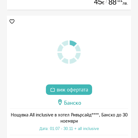
45
.01
88
/
€
лв.
виж офертата
Банско
Нощувка All inclusive в хотел Ривърсайд****, Банско до 30
ноември
Дата: 01.07 - 30.11 + all inclusive