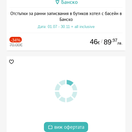
Банско
Отстъпки за ранни записвания в бутиков хотел с басейн в
Банско
Дата: 01.07 - 30.11 + all inclusive
-34%
46
.97
89
/
€
лв.
70.00€
виж офертата