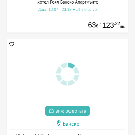
хотел Роял Банско Апартмънтс
Дата: 13.07 - 23.12 + all inclusive
63
.22
123
/
€
лв.
виж офертата
Банско