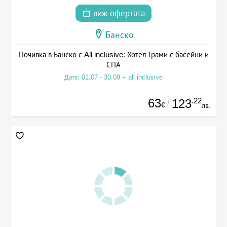
виж офертата
Банско
Почивка в Банско с All inclusive: Хотел Грами с басейни и
СПА
Дата: 01.07 - 30.09 + all inclusive
63
.22
123
/
€
лв.