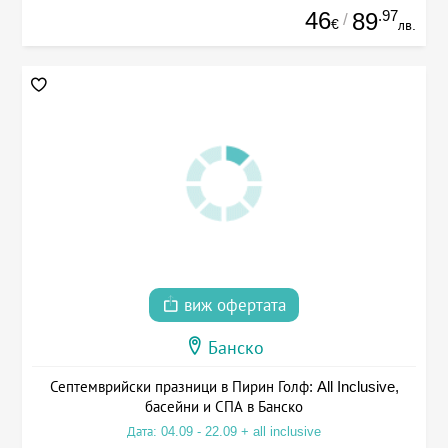
46
.97
89
/
€
лв.
виж офертата
Банско
Септемврийски празници в Пирин Голф: All Inclusive,
басейни и СПА в Банско
Дата: 04.09 - 22.09 + all inclusive