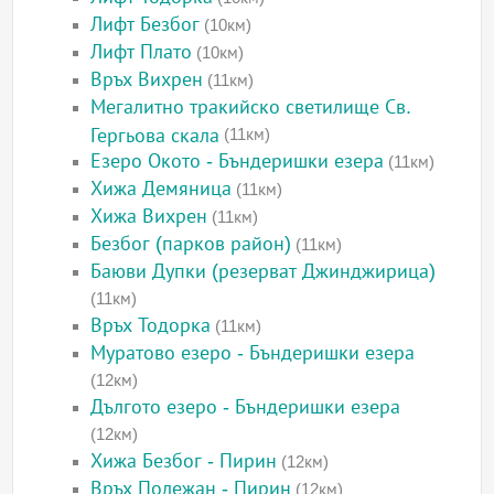
Лифт Безбог
(10км)
Лифт Плато
(10км)
Връх Вихрен
(11км)
Мегалитно тракийско светилище Св.
Гергьова скала
(11км)
Езеро Окото - Бъндеришки езера
(11км)
Хижа Демяница
(11км)
Хижа Вихрен
(11км)
Безбог (парков район)
(11км)
Баюви Дупки (резерват Джинджирица)
(11км)
Връх Тодорка
(11км)
Муратово езеро - Бъндеришки езера
(12км)
Дългото езеро - Бъндеришки езера
(12км)
Хижа Безбог - Пирин
(12км)
Връх Полежан - Пирин
(12км)