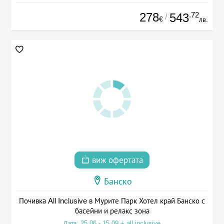
278
.72
543
/
€
лв.
виж офертата
Банско
Почивка All Inclusive в Мурите Парк Хотел край Банско с
басейни и релакс зона
Дата: 25.06 - 15.09 + all inclusive