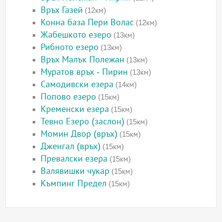
Връх Газей
(12км)
Конна база Пери Волас
(12км)
Жабешкото езеро
(13км)
Рибното езеро
(13км)
Връх Малък Полежан
(13км)
Муратов връх - Пирин
(13км)
Самодивски езера
(14км)
Попово езеро
(15км)
Кременски езера
(15км)
Тевно Езеро (заслон)
(15км)
Момин Двор (връх)
(15км)
Дженгал (връх)
(15км)
Превалски езера
(15км)
Валявишки чукар
(15км)
Къмпинг Предел
(15км)