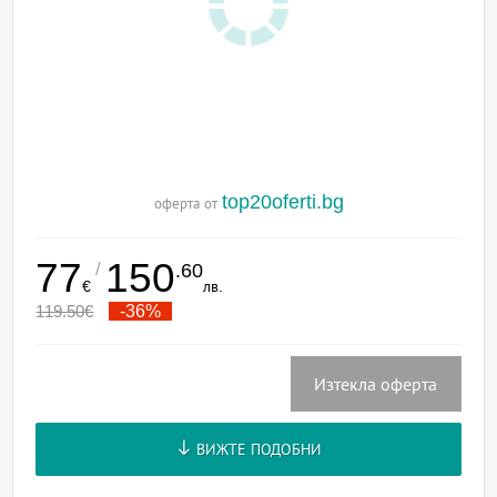
top20oferti.bg
оферта от
77
150
/
.60
€
лв.
119.50
€
-36%
Изтекла оферта
ВИЖТЕ ПОДОБНИ