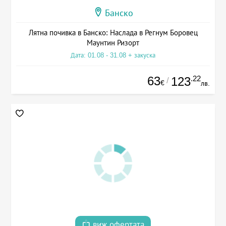
Банско
Лятна почивка в Банско: Наслада в Регнум Боровец
Маунтин Ризорт
Дата: 01.08 - 31.08 + закуска
63
.22
123
/
€
лв.
виж офертата