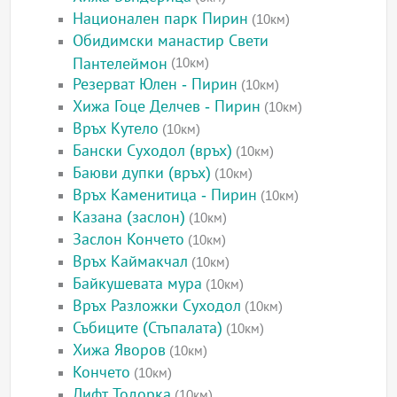
Национален парк Пирин
(10км)
Обидимски манастир Свети
Пантелеймон
(10км)
Резерват Юлен - Пирин
(10км)
Хижа Гоце Делчев - Пирин
(10км)
Връх Кутело
(10км)
Бански Суходол (връх)
(10км)
Баюви дупки (връх)
(10км)
Връх Каменитица - Пирин
(10км)
Казана (заслон)
(10км)
Заслон Кончето
(10км)
Връх Каймакчал
(10км)
Байкушевата мура
(10км)
Връх Разложки Суходол
(10км)
Събиците (Стъпалата)
(10км)
Хижа Яворов
(10км)
Кончето
(10км)
Лифт Тодорка
(10км)