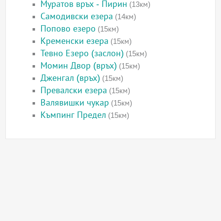
Муратов връх - Пирин
(13км)
Самодивски езера
(14км)
Попово езеро
(15км)
Кременски езера
(15км)
Тевно Езеро (заслон)
(15км)
Момин Двор (връх)
(15км)
Дженгал (връх)
(15км)
Превалски езера
(15км)
Валявишки чукар
(15км)
Къмпинг Предел
(15км)