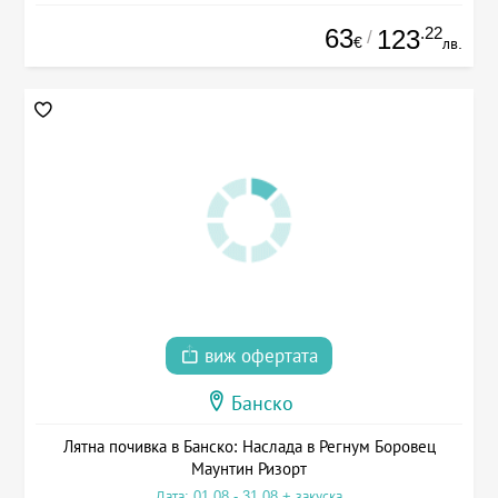
63
.22
123
/
€
лв.
виж офертата
Банско
Лятна почивка в Банско: Наслада в Регнум Боровец
Маунтин Ризорт
Дата: 01.08 - 31.08 + закуска