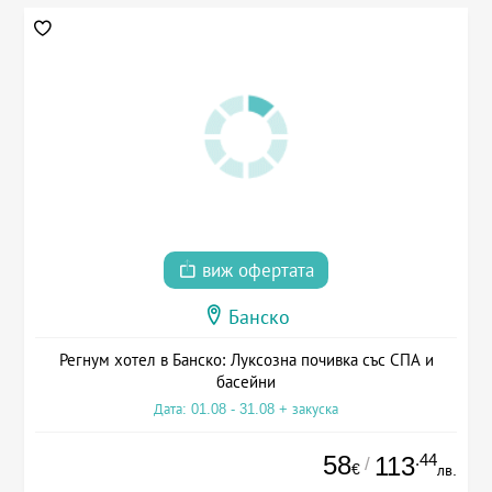
виж офертата
Банско
Регнум хотел в Банско: Луксозна почивка със СПА и
басейни
Дата: 01.08 - 31.08 + закуска
58
.44
113
/
€
лв.