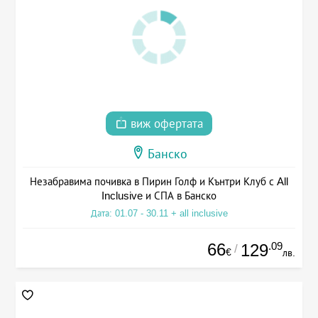
виж офертата
Банско
Незабравима почивка в Пирин Голф и Кънтри Клуб с All
Inclusive и СПА в Банско
Дата: 01.07 - 30.11 + all inclusive
66
.09
129
/
€
лв.