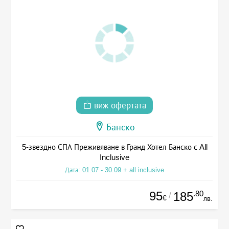
виж офертата
Банско
5-звездно СПА Преживяване в Гранд Хотел Банско с All
Inclusive
Дата: 01.07 - 30.09 + all inclusive
95
.80
185
/
€
лв.