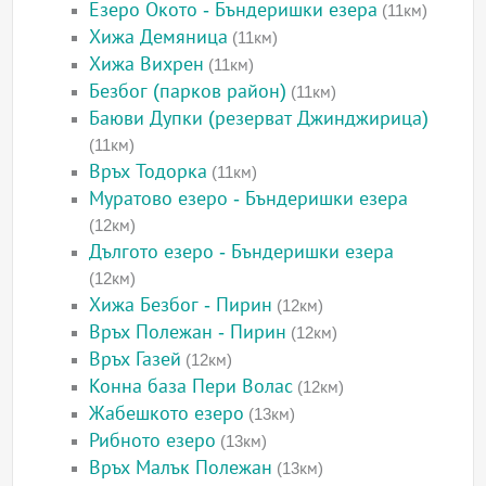
Езеро Окото - Бъндеришки езера
(11км)
Хижа Демяница
(11км)
Хижа Вихрен
(11км)
Безбог (парков район)
(11км)
Баюви Дупки (резерват Джинджирица)
(11км)
Връх Тодорка
(11км)
Муратово езеро - Бъндеришки езера
(12км)
Дългото езеро - Бъндеришки езера
(12км)
Хижа Безбог - Пирин
(12км)
Връх Полежан - Пирин
(12км)
Връх Газей
(12км)
Конна база Пери Волас
(12км)
Жабешкото езеро
(13км)
Рибното езеро
(13км)
Връх Малък Полежан
(13км)