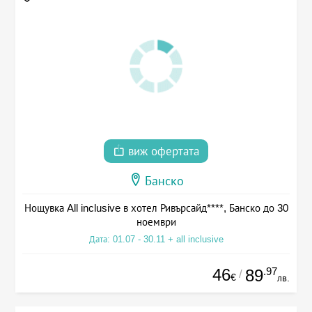
виж офертата
Банско
Нощувка All inclusive в хотел Ривърсайд****, Банско до 30
ноември
Дата: 01.07 - 30.11 + all inclusive
46
.97
89
/
€
лв.