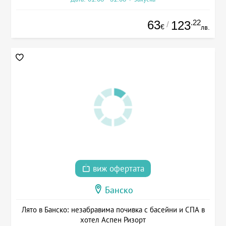
63
.22
123
/
€
лв.
виж офертата
Банско
Лято в Банско: незабравима почивка с басейни и СПА в
хотел Аспен Ризорт