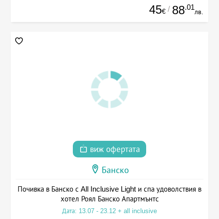
45
.01
88
/
€
лв.
виж офертата
Банско
Почивка в Банско с All Inclusive Light и спа удоволствия в
хотел Роял Банско Апартмънтс
Дата: 13.07 - 23.12 + all inclusive