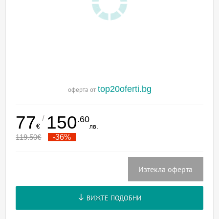
top20oferti.bg
оферта от
77
150
/
.60
€
лв.
119.50
€
-36%
Изтекла оферта
ВИЖТЕ ПОДОБНИ