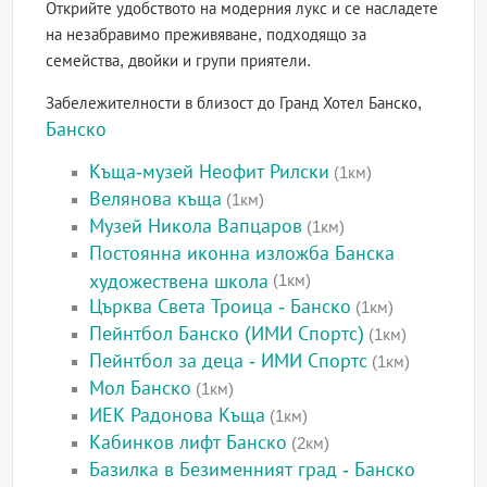
Открийте удобството на модерния лукс и се насладете
на незабравимо преживяване, подходящо за
семейства, двойки и групи приятели.
Забележителности в близост до Гранд Хотел Банско,
Банско
Къща-музей Неофит Рилски
(1км)
Велянова къща
(1км)
Музей Никола Вапцаров
(1км)
Постоянна иконна изложба Банска
художествена школа
(1км)
Църква Света Троица - Банско
(1км)
Пейнтбол Банско (ИМИ Спортс)
(1км)
Пейнтбол за деца - ИМИ Спортс
(1км)
Мол Банско
(1км)
ИЕК Радонова Къща
(1км)
Кабинков лифт Банско
(2км)
Базилка в Безименният град - Банско