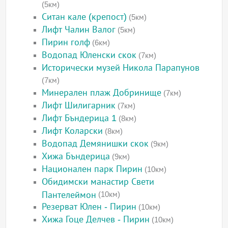
(5км)
Ситан кале (крепост)
(5км)
Лифт Чалин Валог
(5км)
Пирин голф
(6км)
Водопад Юленски скок
(7км)
Исторически музей Никола Парапунов
(7км)
Минерален плаж Добринище
(7км)
Лифт Шилигарник
(7км)
Лифт Бъндерица 1
(8км)
Лифт Коларски
(8км)
Водопад Демянишки скок
(9км)
Хижа Бъндерица
(9км)
Национален парк Пирин
(10км)
Обидимски манастир Свети
Пантелеймон
(10км)
Резерват Юлен - Пирин
(10км)
Хижа Гоце Делчев - Пирин
(10км)