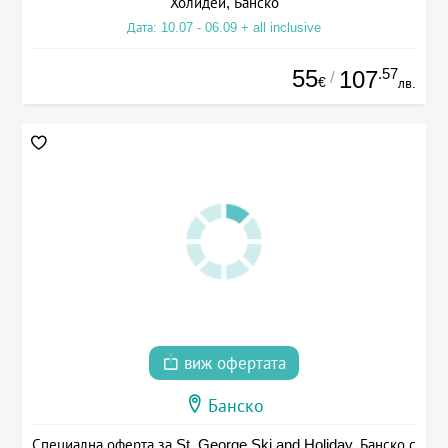
Холидей, Банско
Дата: 10.07 - 06.09 + all inclusive
55
.57
107
/
€
лв.
виж офертата
Банско
Специална оферта за St. George Ski and Holiday, Банско с