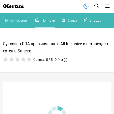
Ofertini
Почивки
Стоки
В града
Всички оферти
Луксозно СПА преживяване с All Inclusive в петзвезден
хотел в Банско
Оценка:
0
/
5
,
0
Глас(а)