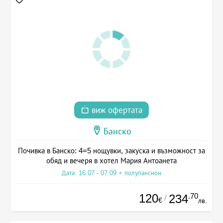
виж офертата
Банско
Почивка в Банско: 4=5 нощувки, закуска и възможност за
обяд и вечеря в хотел Мария Антоанета
Дата: 16.07 - 07.09 + полупансион
120
.70
234
/
€
лв.