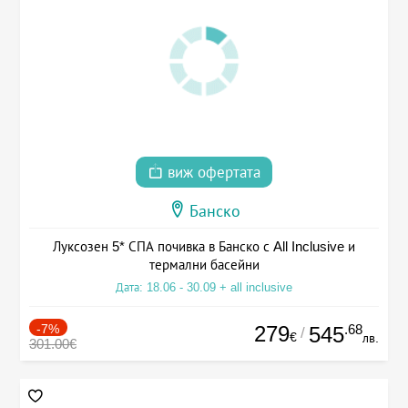
виж офертата
Банско
Луксозен 5* СПА почивка в Банско с All Inclusive и
термални басейни
Дата: 18.06 - 30.09 + all inclusive
-7%
279
.68
545
/
€
лв.
301.00€