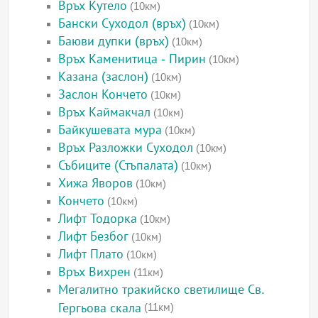
Връх Кутело
(10км)
Бански Суходол (връх)
(10км)
Баюви дупки (връх)
(10км)
Връх Каменитица - Пирин
(10км)
Казана (заслон)
(10км)
Заслон Кончето
(10км)
Връх Каймакчал
(10км)
Байкушевата мура
(10км)
Връх Разложки Суходол
(10км)
Събиците (Стъпалата)
(10км)
Хижа Яворов
(10км)
Кончето
(10км)
Лифт Тодорка
(10км)
Лифт Безбог
(10км)
Лифт Плато
(10км)
Връх Вихрен
(11км)
Мегалитно тракийско светилище Св.
Гергьова скала
(11км)