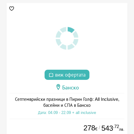
виж офертата
Банско
Септемврийски празници в Пирин Голф: All Inclusive,
басейни и СПА в Банско
Дата: 04.09 - 22.09 + all inclusive
278
.72
543
/
€
лв.