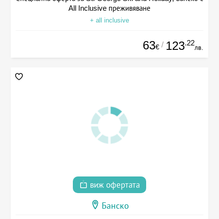
All Inclusive преживяване
+ all inclusive
63
.22
123
/
€
лв.
виж офертата
Банско