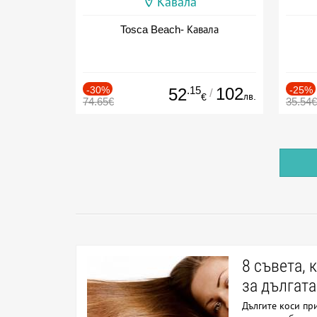
Кавала
Tosca Beach- Кавала
-30%
.15
102
-25%
52
/
лв.
€
74.65€
35.54€
8 съвета, 
за дългата
Дългите коси пр