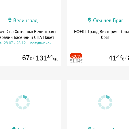
Велинград
Слънчев Бряг
зен Спа Хотел във Велинград с
ЕФЕКТ Гранд Виктория - Слъ
рални Басейни и СПА Пакет
бряг
а: 28.07 - 23.12 + полупансион
67
.04
-20%
.42
131
41
/
/
€
лв.
€
51.64€