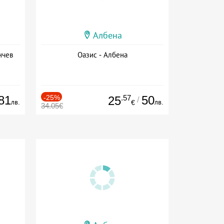
Албена
нчев
Оазис - Албена
81
-25%
.57
50
25
/
лв.
лв.
€
34.05€