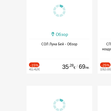
Обзор
СОЛ Луна Бей - Обзор
СП
нощу
Дат
-15%
.28
69
-25%
35
/
лв.
€
41.42€
192.0