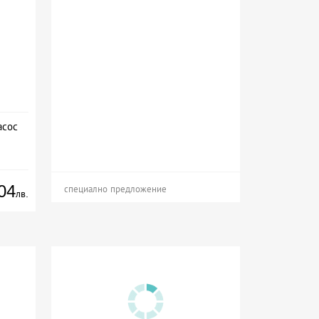
асос
04
специално предложение
лв.