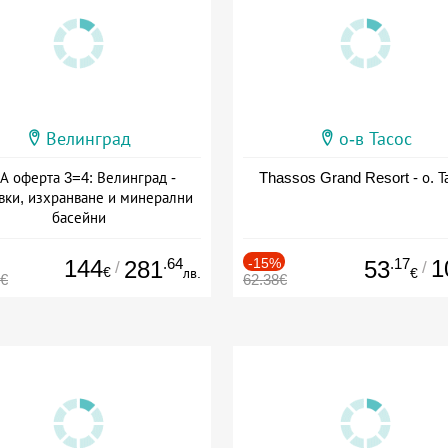
Велинград
о-в Тасос
А оферта 3=4: Велинград -
Thassos Grand Resort - о. Т
вки, изхранване и минерални
басейни
а: 01.07 - 30.09 + полупансион
144
.64
-15%
.17
1
281
53
/
/
€
лв.
€
0€
62.38€