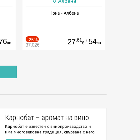
Албена
Нона - Албена
76
-25%
.61
54
27
/
лв.
лв.
€
37.02€
Карнобат – аромат на вино
Карнобат е известен с винопроизводство и
има многовековна традиция, свързана с него