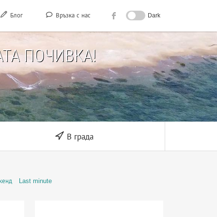
Блог
Връзка с нас
Dark
ТА ПОЧИВКА!
В града
кенд
Last minute