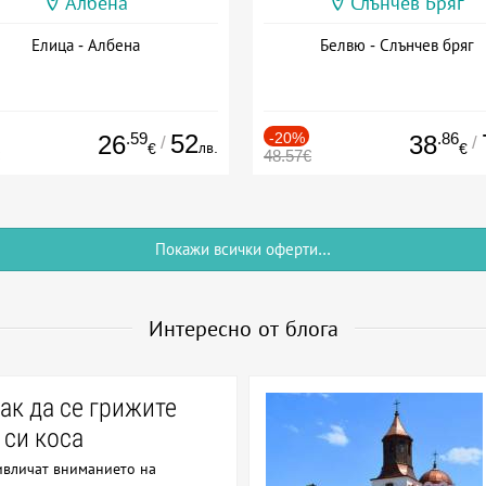
Албена
Слънчев Бряг
Елица - Албена
Белвю - Слънчев бряг
.59
52
-20%
.86
26
38
/
/
лв.
€
€
48.57€
Покажи всички оферти...
Интересно от блога
как да се грижите
 си коса
ивличат вниманието на