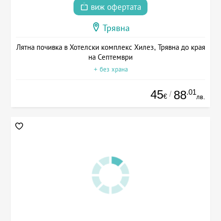
виж офертата
Трявна
Лятна почивка в Хотелски комплекс Хилез, Трявна до края
на Септември
+ без храна
45
.01
88
/
€
лв.