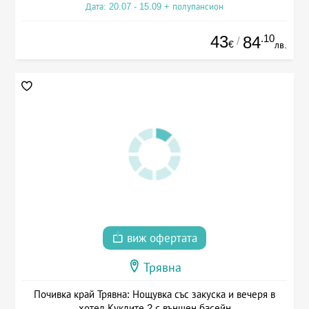
Дата: 20.07 - 15.09 + полупансион
43
.10
84
/
€
лв.
виж офертата
Трявна
Почивка край Трявна: Нощувка със закуска и вечеря в
хотел Куклите 2 с външен басейн