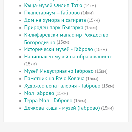
Къща-музей Филип Тотю
(14км)
Планетариум – Габрово
(14км)
Дом на хумора и сатирата
(15км)
Природен парк Българка
(15км)
Килифаревски манастир Рождество
Богородично
(15км)
Исторически музей - Габрово
(15км)
Национален музей на образованието
(15км)
Музей Индустриално Габрово
(15км)
Паметник на Рачо Ковача
(15км)
Художествена галерия - Габрово
(15км)
Мол Габрово
(15км)
Терра Мол - Габрово
(15км)
Дечкова къща - музей (Габрово)
(15км)