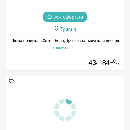
виж офертата
Трявна
Лятна почивка в Хотел Бела, Трявна със закуска и вечеря
+ полупансион
43
.10
84
/
€
лв.