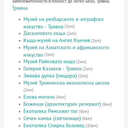
Забележителности в близост до Хотел Бела, Трявна,
Трявна
Музей на резбарското и зографско
изкуство - Трявна
(1км)
Даскаловата къща
(1км)
Къща-музей на Ангел Кънчев
(1км)
Музей на Азиатското и африканското
изкуство
(1км)
Музей Райковата къща
(1км)
Галерия Казаков - Трявна
(1км)
Змеева дупка (пещера)
(2км)
Музей Тревненска иконописна школа
(2км)
Елова могила
(4км)
Боженци (архитектурен резерват)
(6км)
Екопътека Римският път
(6км)
Сечен камък (светилище)
(6км)
Екопътека Спирка Бъзовец
(10км)