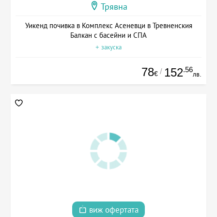
Трявна
Уикенд почивка в Комплекс Асеневци в Тревненския
Балкан с басейни и СПА
+ закуска
78
.56
152
/
€
лв.
виж офертата