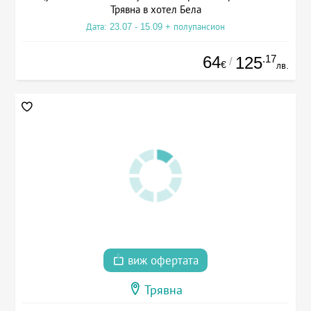
Трявна в хотел Бела
Дата: 23.07 - 15.09 + полупансион
64
.17
125
/
€
лв.
виж офертата
Трявна