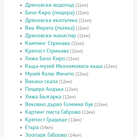
Дряновски водопад
(11км)
Бачо Киро (пещера)
(11км)
Дряновска екопътека
(11км)
Виа Ферата (пътека)
(11км)
Дряновски манастир
(11км)
Къмпинг Стринава
(11км)
Крепост Стринава
(11км)
Хижа Бачо Киро
(11км)
Къща-музей Икономовата къща
(12км)
Музей Колю Фичето
(12км)
Викана скала
(12км)
Пещера Андъка
(12км)
Хижа Българка
(12км)
Вековно дърво Големия бук
(12км)
Картинг писта Габрово
(13км)
Крепост Градище
(13км)
Етъра
(14км)
Зоопарк Габрово
(14км)