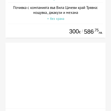
Почивка с компанията във Вила Цачеви край Трявна:
нощувка, джакузи и механа
+ без храна
300
.75
586
/
€
лв.