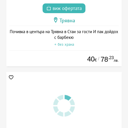
виж офертата
Трявна
Почивка в центъра на Трявна в Стаи за гости И пак дойдох
с барбекю
+ без храна
40
.23
78
/
€
лв.