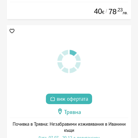
40
.23
78
/
€
лв.
виж офертата
Трявна
Почивка в Трявна: Незабравими изживявания в Иванини
къщи
Дата: 07.07 - 20.12 + полупансион