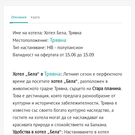
Описание
Карта
Име на хотела:
Хотел Бела, Трявна
Трявна
Местоположение:
Тип настаняване:
HB - полупансион
Валидност на офертата
от 15.06 до 15.09
Трявна
Хотел „Бела“ в
:
Летният сезон е перфектното
време да посетите
хотел „Бела“
, разположен в
живописното градче Трявна, сърцето на
Стара планина
.
Това е дестинация, която предлага разнообразие от
културни и исторически забележителности. Трявна е
известно със своето богато културно наследство, а
гостите на хотела могат да се наслаждават на
красивата природа и спокойствието на Балкана.
Удобства в хотел „Бела“:
Настаняването в хотел