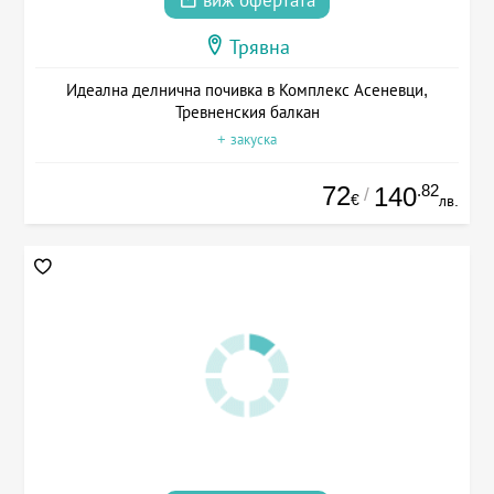
виж офертата
Трявна
Идеална делнична почивка в Комплекс Асеневци,
Тревненския балкан
+ закуска
72
.82
140
/
€
лв.