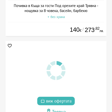
Почивка в Къща за гости Под орехите край Трявна -
нощувка за 8 човека, басейн, барбекю
+ без храна
140
.82
273
/
€
лв.
виж офертата
Трявна