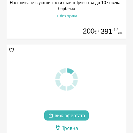
Настаняване в уютни гости стаи в Трявна за до 10 човека с
барбекю
+ без храна
200
.17
391
/
€
лв.
виж офертата
Трявна