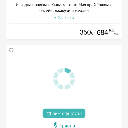
Изгодна почивка в Къща за гости Мая край Трявна с
басейн, джакузи и механа
+ без храна
350
.54
684
/
€
лв.
виж офертата
Трявна