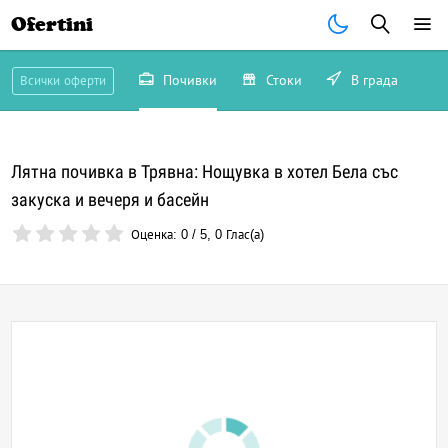
Ofertini
Почивки
Стоки
В града
Всички оферти
Лятна почивка в Трявна: Нощувка в хотел Бела със
закуска и вечеря и басейн
Оценка:
0
/
5
,
0
Глас(а)