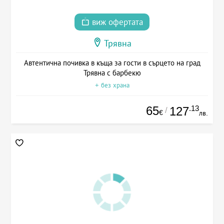
виж офертата
Трявна
Автентична почивка в къща за гости в сърцето на град
Трявна с барбекю
+ без храна
65
.13
127
/
€
лв.