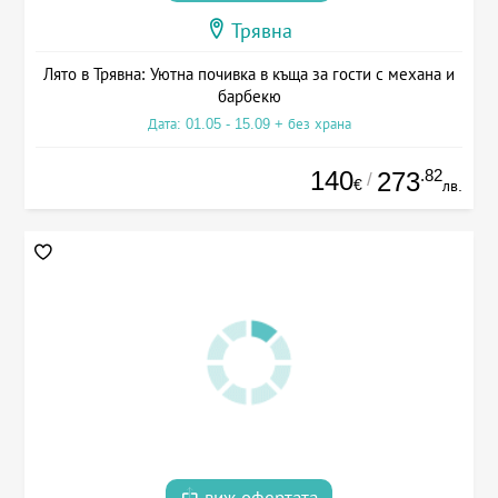
Трявна
Лято в Трявна: Уютна почивка в къща за гости с механа и
барбекю
Дата: 01.05 - 15.09 + без храна
140
.82
273
/
€
лв.