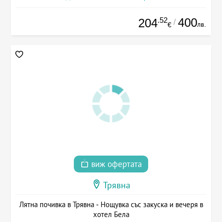
.52
400
204
/
лв.
€
виж офертата
Трявна
Лятна почивка в Трявна - Нощувка със закуска и вечеря в
хотел Бела