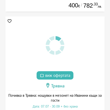
400
.33
782
/
€
лв.
виж офертата
Трявна
Почивка в Трявна: нощувки в мезонет на Иванини къщи за
гости
Дата: 07.07 - 30.09 + без храна