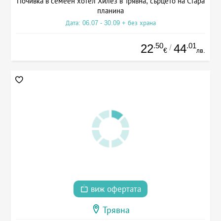
Почивка в семеен хотел Хилез в Трявна, сърцето на Стара
планина
Дата: 06.07 - 30.09 + без храна
.50
.01
22
44
/
€
лв.
виж офертата
Трявна