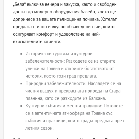
„Бела“ включва вечеря и закуска, както и свободен
достъп до модерно оборудвания басейн, което ще
допринесе за вашата пълноценна почивка. Хотелът
предлага стилно и вкусно обзаведени стаи, които
осигуряват комфорт и удоволствие на най-
взискателните клиенти.
Исторически туризъм и културни
забележителности: Разходете се из старите
улички на Трявна и открийте богатството от
история, което този град предлага.
Природни забележителности: Насладете се на
чистия въздух и прекрасната природа на Стара
планина, като се разходите из Балкана.
Културни събития и местни традиции: Потопете
се в автентичната атмосфера на Трявна със
събития и празници, които градът предлага през
летния сезон.