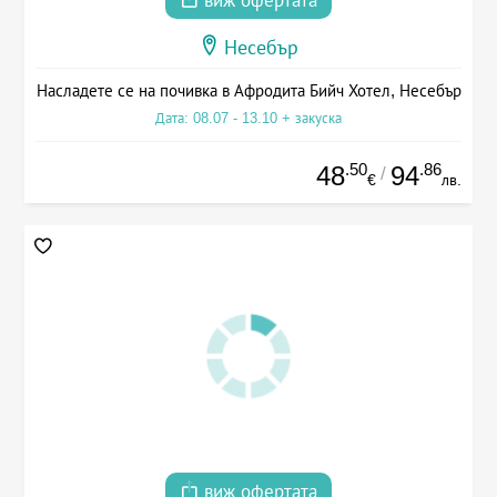
виж офертата
Несебър
Насладете се на почивка в Афродита Бийч Хотел, Несебър
Дата: 08.07 - 13.10 + закуска
.50
.86
48
94
/
€
лв.
виж офертата