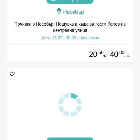
Несебър
Почивка в Несебър: Нощувка в къща за гости Колев на
централна улица
Дата: 15.07 - 30.09 + без храна
.50
.09
20
40
/
€
лв.