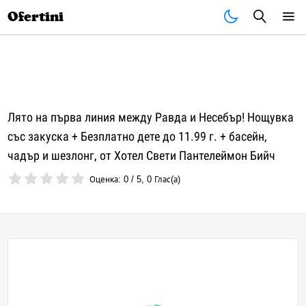
Почивки
Стоки
В града
Всички оферти
Ofertini
Лято на първа линия между Равда и Несебър! Нощувка
със закуска + Безплатно дете до 11.99 г. + басейн,
чадър и шезлонг, от Хотел Свети Пантелеймон Бийч
Оценка:
0
/
5
,
0
Глас(а)