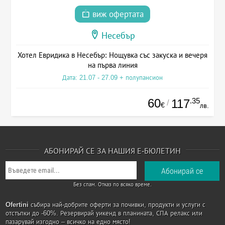
виж офертата
Несебър
Хотел Евридика в Несебър: Нощувка със закуска и вечеря
на първа линия
Дата: 21.07 - 27.09 + полупансион
60
.35
117
/
€
лв.
АБОНИРАЙ СЕ ЗА НАШИЯ Е-БЮЛЕТИН
Без спам. Отказ по всяко време.
Ofertini
събира най-добрите оферти за почивки, продукти и услуги с
отстъпки до -60%. Резервирай уикенд в планината, СПА релакс или
пазарувай изгодно – всичко на едно място!