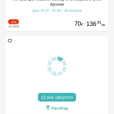
Арсенал
Дата: 01.07 - 31.08 + all inclusive
-3%
70
.91
136
/
€
лв.
72.50€
виж офертата
Несебър