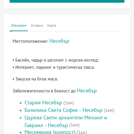
Описание
Условия
Карта
Несебър
Местоположение:
• Басейн, чадър и шезлонг с морски изглед;
• Интернет, паркинг и туристическа такса.
• Закуска на блок маса.
Несебър
Забележителности в близост до
Стария Несебър
(1км)
Базилика Света София - Несебър
(1км)
Църква Свети архангели Михаил и
Гавраил - Несебър
(1км)
Месемврия (крепост)
(1км)