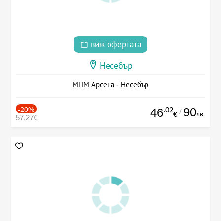
виж офертата
Несебър
МПМ Арсена - Несебър
-20%
.02
90
46
/
лв.
€
57.27€