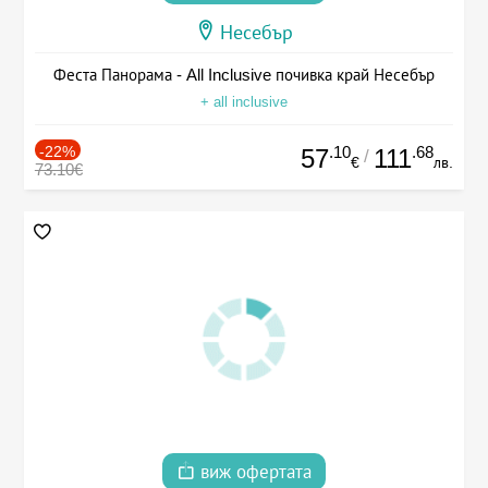
Несебър
Феста Панорама - All Inclusive почивка край Несебър
+ all inclusive
-22%
.10
.68
57
111
/
€
лв.
73.10€
виж офертата