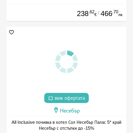
.62
.70
238
466
/
€
лв.
виж офертата
Несебър
All Inclusive почивка в хотел Сол Несебър Палас 5* край
Несебър с отстъпки до -15%