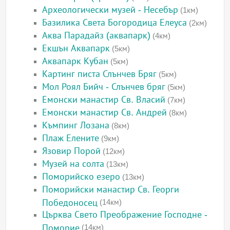
Археологически музей - Несебър
(1км)
Базилика Света Богородица Елеуса
(2км)
Аква Парадайз (аквапарк)
(4км)
Екшън Аквапарк
(5км)
Аквапарк Кубан
(5км)
Картинг писта Слънчев Бряг
(5км)
Мол Роял Бийч - Слънчев бряг
(5км)
Емонски манастир Св. Власий
(7км)
Емонски манастир Св. Андрей
(8км)
Къмпинг Лозана
(8км)
Плаж Елените
(9км)
Язовир Порой
(12км)
Музей на солта
(13км)
Поморийско езеро
(13км)
Поморийски манастир Св. Георги
Победоносец
(14км)
Църква Свето Преображение Господне -
Поморие
(14км)