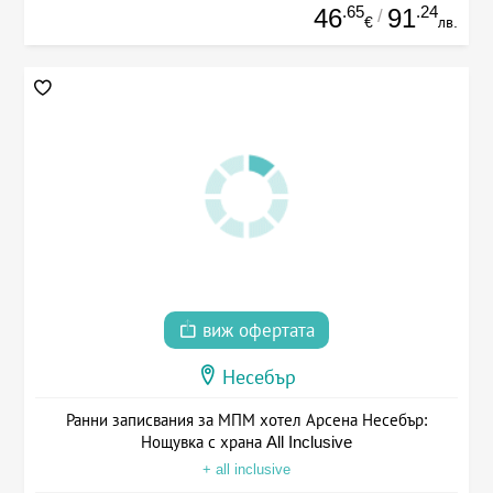
.65
.24
46
91
/
€
лв.
виж офертата
Несебър
Ранни записвания за МПМ хотел Арсена Несебър:
Нощувка с храна All Inclusive
+ all inclusive