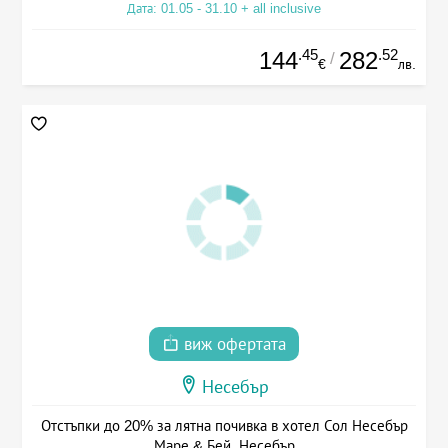
Дата: 01.05 - 31.10 + all inclusive
.45
.52
144
282
/
€
лв.
виж офертата
Несебър
Отстъпки до 20% за лятна почивка в хотел Сол Несебър
Маре & Бей, Несебър