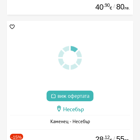
.90
80
40
/
лв.
€
виж офертата
Несебър
Каменец - Несебър
-15%
.12
55
28
/