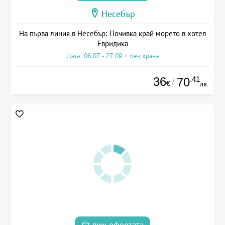
Несебър
На първа линия в Несебър: Почивка край морето в хотел
Евридика
Дата: 06.07 - 27.09 + без храна
36
.41
70
/
€
лв.