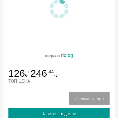
rio.bg
оферта от
126
246
/
.44
€
лв.
ТОП ЦЕНА
Изтекла оферта
ВИЖТЕ ПОДОБНИ