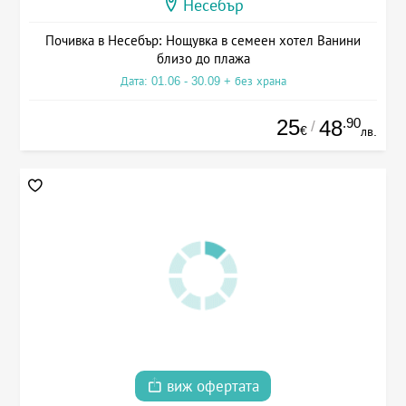
Несебър
Почивка в Несебър: Нощувка в семеен хотел Ванини
близо до плажа
Дата: 01.06 - 30.09 + без храна
25
.90
48
/
€
лв.
виж офертата