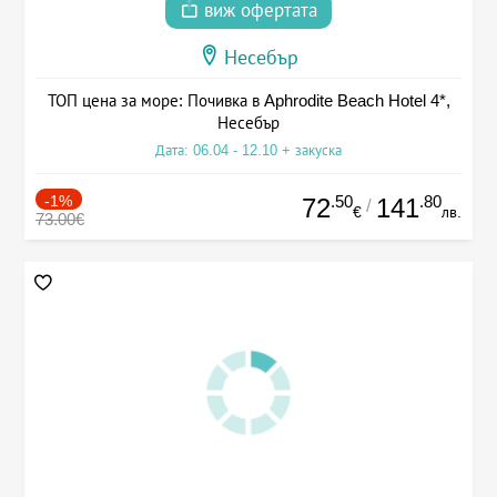
виж офертата
Несебър
ТОП цена за море: Почивка в Aphrodite Beach Hotel 4*,
Несебър
Дата: 06.04 - 12.10 + закуска
-1%
.50
.80
72
141
/
€
лв.
73.00€