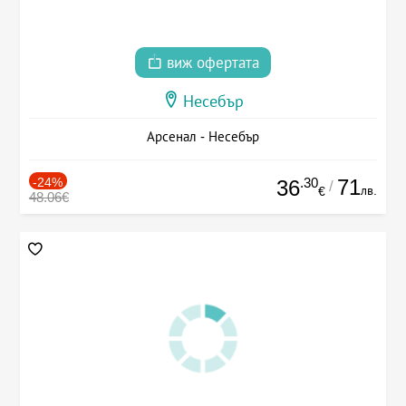
виж офертата
Несебър
Арсенал - Несебър
-24%
.30
71
36
/
лв.
€
48.06€