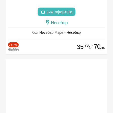
виж офертата
Несебър
Сол Несебър Маре - Несебър
-15%
.79
70
35
/
лв.
€
41.93€