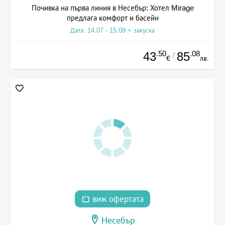
Почивка на първа линия в Несебър: Хотел Mirage
предлага комфорт и басейн
Дата: 14.07 - 15.09 + закуска
.50
.08
43
85
/
€
лв.
виж офертата
Несебър