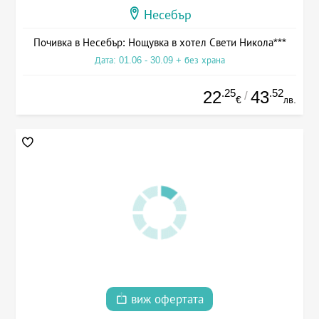
Несебър
Почивка в Несебър: Нощувка в хотел Свети Никола***
Дата: 01.06 - 30.09 + без храна
.25
.52
22
43
/
€
лв.
виж офертата