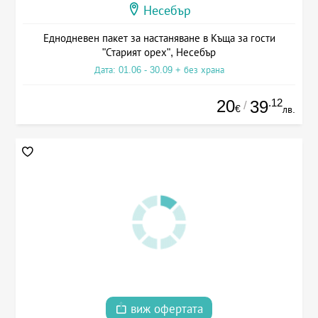
Несебър
Еднодневен пакет за настаняване в Къща за гости
"Старият орех", Несебър
Дата: 01.06 - 30.09 + без храна
20
.12
39
/
€
лв.
виж офертата