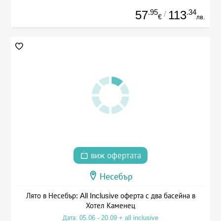
.95
.34
57
113
/
€
лв.
виж офертата
Несебър
Лято в Несебър: All Inclusive оферта с два басейна в
Хотел Каменец
Дата: 05.06 - 20.09 + all inclusive