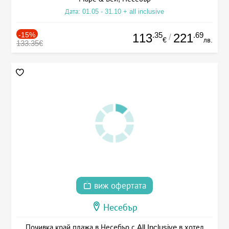
Дата: 01.05 - 31.10 + all inclusive
-15%
.35
.69
113
221
/
€
лв.
133.35€
виж офертата
Несебър
Почивка край плажа в Несебър с All Inclusive в хотел