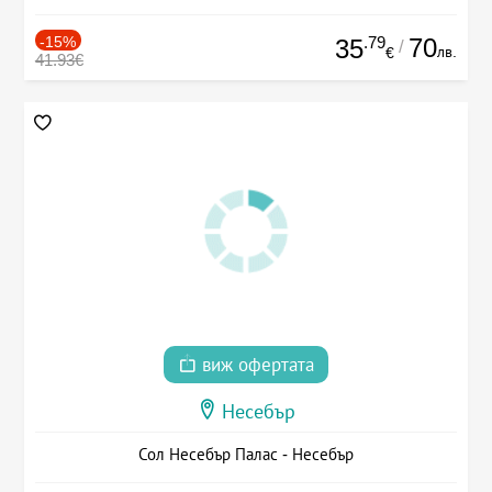
-15%
.79
70
35
/
лв.
€
41.93€
виж офертата
Несебър
Сол Несебър Палас - Несебър