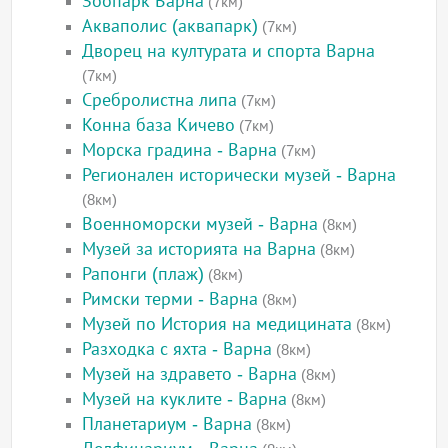
Зоопарк Варна
(7км)
Акваполис (аквапарк)
(7км)
Дворец на културата и спорта Варна
(7км)
Сребролистна липа
(7км)
Конна база Кичево
(7км)
Морска градина - Варна
(7км)
Регионален исторически музей - Варна
(8км)
Военноморски музей - Варна
(8км)
Музей за историята на Варна
(8км)
Рапонги (плаж)
(8км)
Римски терми - Варна
(8км)
Музей по История на медицината
(8км)
Разходка с яхта - Варна
(8км)
Музей на здравето - Варна
(8км)
Музей на куклите - Варна
(8км)
Планетариум - Варна
(8км)