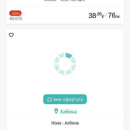
-20%
.86
76
38
/
лв.
€
48.57€
виж офертата
Албена
Нона - Албена