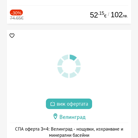
-30%
.15
102
52
/
лв.
€
74.65€
виж офертата
Велинград
СПА оферта 3=4: Велинград - нощувки, изхранване и
минерални басейни