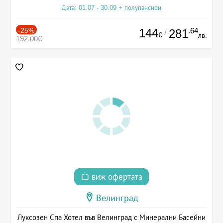
Дата: 01.07 - 30.09 + полупансион
-25%
144
.64
281
/
€
лв.
192.00€
виж офертата
Велинград
Луксозен Спа Хотел във Велинград с Минерални Басейни