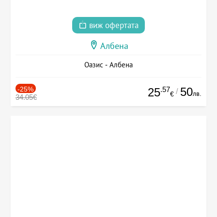
виж офертата
Албена
Оазис - Албена
-25%
.57
50
25
/
лв.
€
34.05€