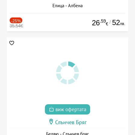
Елица - Албена
-25%
.59
52
26
/
лв.
€
35.54€
виж офертата
Слънчев Бряг
Белвю - Слънчев бряг