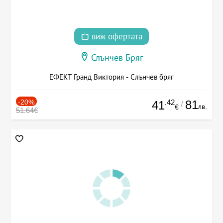
виж офертата
Слънчев Бряг
ЕФЕКТ Гранд Виктория - Слънчев бряг
-20%
.42
81
41
/
лв.
€
51.64€