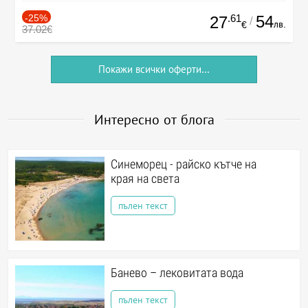
-25%
.61
54
27
/
лв.
€
37.02€
Покажи всички оферти...
Интересно от блога
Синеморец - райско кътче на
края на света
пълен текст
Банево – лековитата вода
пълен текст