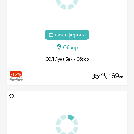
виж офертата
Обзор
СОЛ Луна Бей - Обзор
-15%
.28
69
35
/
лв.
€
41.42€