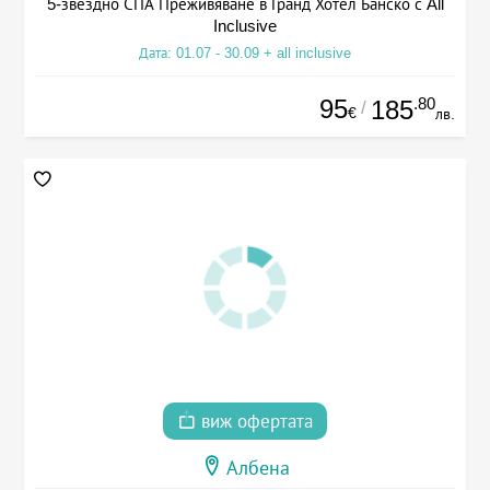
5-звездно СПА Преживяване в Гранд Хотел Банско с All
Inclusive
Дата: 01.07 - 30.09 + all inclusive
95
.80
185
/
€
лв.
виж офертата
Албена