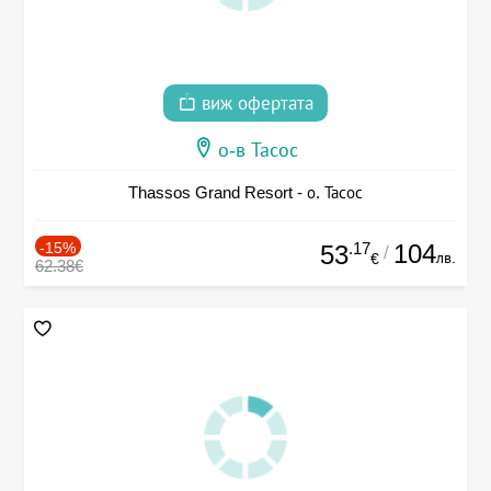
виж офертата
о-в Тасос
Thassos Grand Resort - о. Тасос
-15%
.17
104
53
/
лв.
€
62.38€