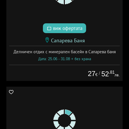
виж офертата
Сапарева Баня
Делничен отдих с минерален басейн в Сапарева баня
Дата: 25.06 - 31.08 + без храна
27
.81
52
/
€
лв.