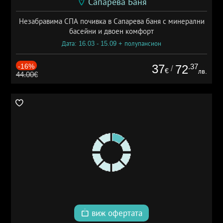
Сапарева Баня
Незабравима СПА почивка в Сапарева баня с минерални
басейни и двоен комфорт
Дата: 16.03 - 15.09 + полупансион
-16%
37
.37
72
/
€
лв.
44.00€
виж офертата