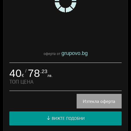
grupovo.bg
оферта от
40
78
/
.23
€
лв.
ТОП ЦЕНА
Изтекла оферта
ВИЖТЕ ПОДОБНИ