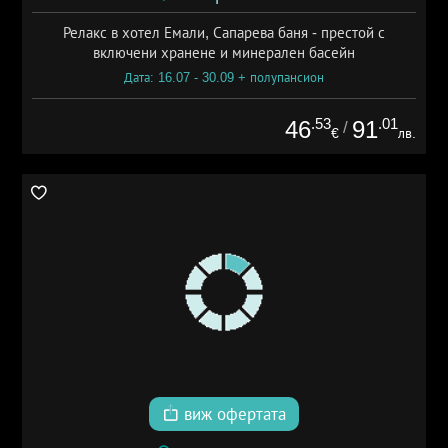
Релакс в хотел Емали, Сапарева баня - престой с
включени хранене и минерален басейн
Дата: 16.07 - 30.09 + полупансион
.53
.01
46
91
/
€
лв.
виж офертата