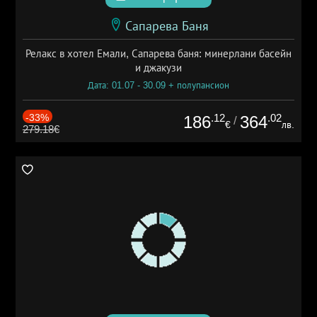
Сапарева Баня
Релакс в хотел Емали, Сапарева баня: минерлани басейн
и джакузи
Дата: 01.07 - 30.09 + полупансион
-33%
.12
.02
186
364
/
€
лв.
279.18€