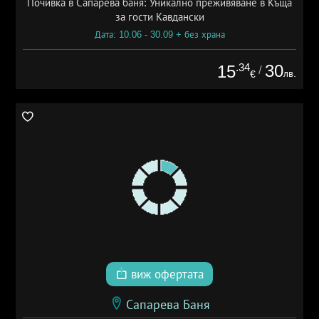
Почивка в Сапарева баня: Уникално преживяване в Къща
за гости Кавдански
Дата: 10.06 - 30.09 + без храна
.34
30
15
/
лв.
€
виж офертата
Сапарева Баня