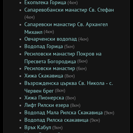
Екопътека Горица
(4км)
Сапаревобански манастир Св. Стефан
(4км)
Сапаревски манастир Св. Архангел
Михаил
(4км)
Овчарченски водопад
(4км)
Водопад Горица
(5км)
Ресиловски манастир Покров на
Пресвета Богородица
(6км)
Ресиловски манастир
(6км)
Хижа Скакавица
(8км)
Възрожденска църква Св. Никола - с.
Червен брег
(8км)
Хижа Пионерска
(8км)
Лифт Рилски езера
(8км)
Водопад Мала Рилска Скакавица
(9км)
Водопад Рилска скакавица
(9км)
Връх Кабул
(9км)