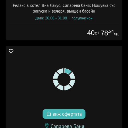
Релакс в хотел Виа Лакус, Сапарева баня: Нощувка със
закуска и вечеря, външен басейн
Дата: 26.06 - 31.08 + полупансион
40
.24
78
/
€
лв.
виж офертата
Сапарева Баня