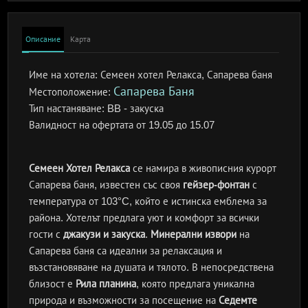
Описание
Карта
Име на хотела:
Семеен хотел Релакса, Сапарева баня
Сапарева Баня
Местоположение:
Тип настаняване:
BB - закуска
Валидност на офертата
от 19.05 до 15.07
Семеен Хотел Релакса
се намира в живописния курорт
Сапарева баня, известен със своя
гейзер-фонтан
с
температура от 103°C, който е истинска емблема за
района. Хотелът предлага уют и комфорт за всички
гости с
джакузи и закуска
.
Минерални извори
на
Сапарева баня са идеални за релаксация и
възстановяване на душата и тялото. В непосредствена
близост е
Рила планина
, която предлага уникална
природа и възможности за посещение на
Седемте