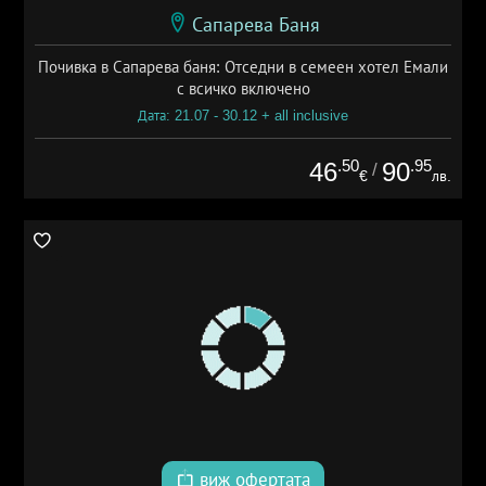
Сапарева Баня
Почивка в Сапарева баня: Отседни в семеен хотел Емали
с всичко включено
Дата: 21.07 - 30.12 + all inclusive
.50
.95
46
90
/
€
лв.
виж офертата