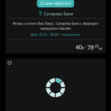
виж офертата
Сапарева Баня
Релакс в хотел Виа Лакус, Сапарева баня с вътрешен
минерален басейн
Дата: 02.01 - 30.09 + полупансион
40
.23
78
/
€
лв.