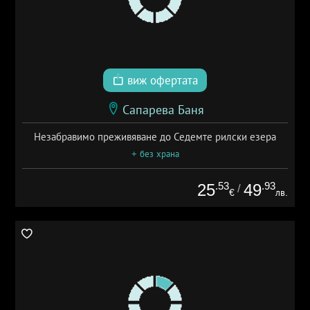
виж офертата
Сапарева Баня
Незабравимо преживяване до Седемте рилски езера
+ без храна
.53
.93
25
49
/
€
лв.