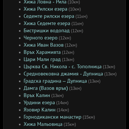
Хижа Ловна - Рила
(10км)
Хижа Рилски езера
(10км)
Седемте рилски езера
(11км)
Хижа Седемте езера
(11км)
Бистришки водопад
(12км)
Черното езеро
(12км)
Хижа Иван Вазов
(12км)
Връх Харамията
(12км)
Цари Мали град
(13км)
Църква Св. Никола - с. Тополница
(13км)
Средновековна джамия - Дупница
(13км)
Градска градина – Дупница
(13км)
Дамга (Вазов връх)
(13км)
Връх Калин
(13км)
Урдини езера
(14км)
Язовир Калин
(14км)
Горнодикански манастир
(15км)
Хижа Мальовица
(15км)