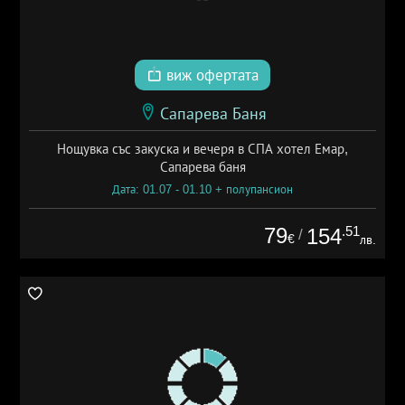
виж офертата
Сапарева Баня
Нощувка със закуска и вечеря в СПА хотел Емар,
Сапарева баня
Дата: 01.07 - 01.10 + полупансион
79
.51
154
/
€
лв.