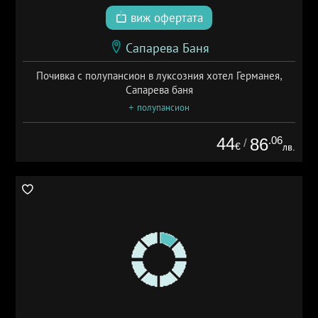
виж офертата
Сапарева Баня
Почивка с полупансион в луксозния хотел Германея,
Сапарева баня
+ полупансион
44
.06
86
/
€
лв.