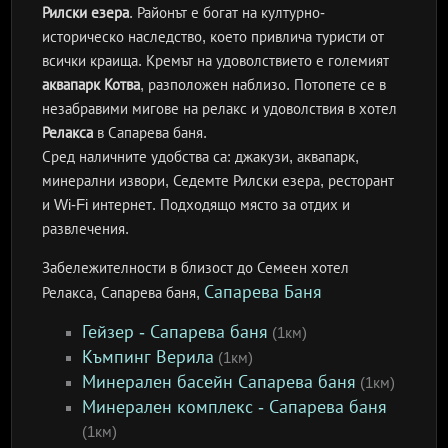
Рилски езера
. Районът е богат на културно-
историческо наследство, което привлича туристи от
всички краища. Кремът на удоволствието е големият
аквапарк Котва
, разположен наблизо. Потопете се в
незабравими мигове на релакс и удоволствия в хотел
Релакса
в Сапарева баня.
Сред наличните удобства са: джакузи, аквапарк,
минерални извори, Седемте Рилски езера, ресторант
и Wi-Fi интернет. Подходящо място за отдих и
развлечения.
Забележителности в близост до Семеен хотел
Сапарева Баня
Релакса, Сапарева баня,
Гейзер - Сапарева баня
(1км)
Къмпинг Верила
(1км)
Минерален басейн Сапарева баня
(1км)
Минерален комплекс - Сапарева баня
(1км)