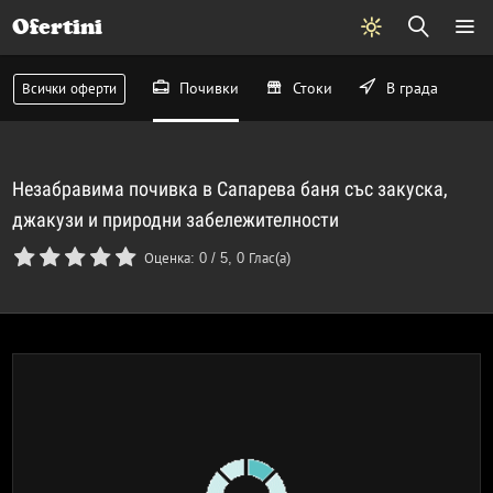
Ofertini
Почивки
Стоки
В града
Всички оферти
Незабравима почивка в Сапарева баня със закуска,
джакузи и природни забележителности
Оценка:
0
/
5
,
0
Глас(а)