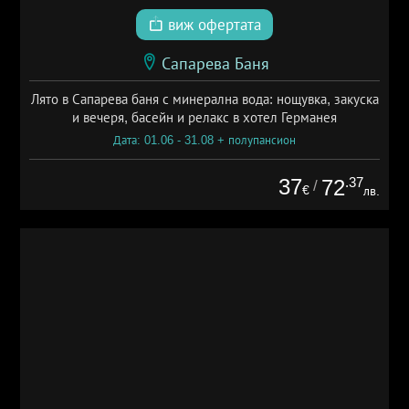
виж офертата
Сапарева Баня
Лято в Сапарева баня с минерална вода: нощувка, закуска
и вечеря, басейн и релакс в хотел Германея
Дата: 01.06 - 31.08 + полупансион
37
.37
72
/
€
лв.