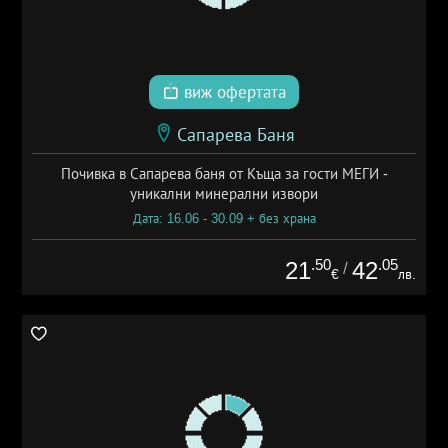
виж офертата
Сапарева Баня
Почивка в Сапарева баня от Къща за гости МЕГИ -
уникални минерални извори
Дата: 16.06 - 30.09 + без храна
.50
.05
21
42
/
€
лв.