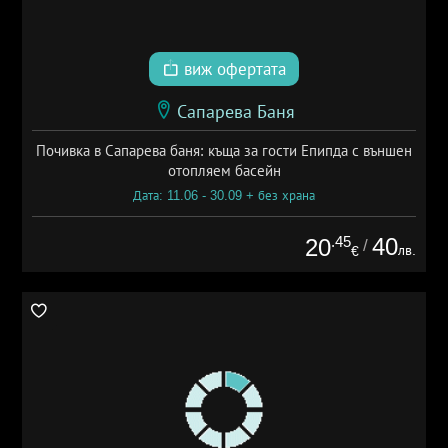
виж офертата
Сапарева Баня
Почивка в Сапарева баня: къща за гости Епипда с външен
отопляем басейн
Дата: 11.06 - 30.09 + без храна
.45
40
20
/
лв.
€