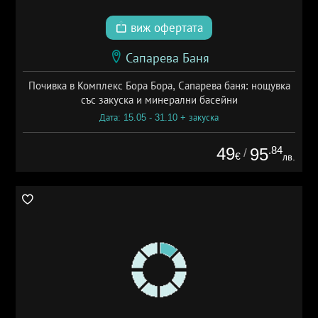
виж офертата
Сапарева Баня
Почивка в Комплекс Бора Бора, Сапарева баня: нощувка
със закуска и минерални басейни
Дата: 15.05 - 31.10 + закуска
49
.84
95
/
€
лв.