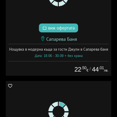
виж офертата
Сапарева Баня
Нощувка в модерна къща за гости Джули в Сапарева баня
Дата: 18.06 - 30.09 + без храна
.50
.01
22
44
/
€
лв.