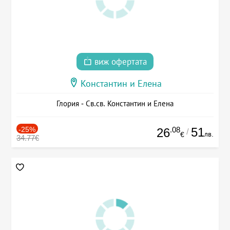
виж офертата
Константин и Елена
Глория - Св.св. Константин и Елена
-25%
.08
51
26
/
лв.
€
34.77€