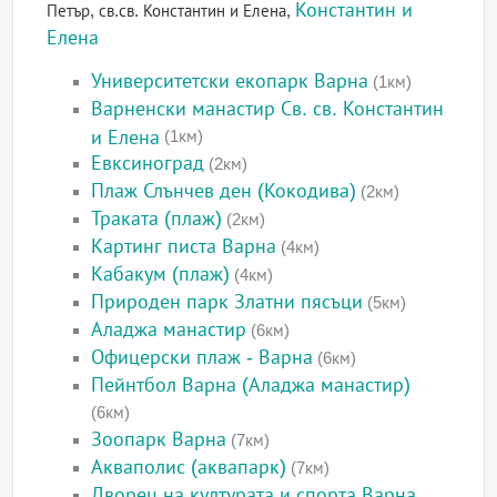
Константин и
Петър, св.св. Константин и Елена,
Елена
Университетски екопарк Варна
(1км)
Варненски манастир Св. св. Константин
и Елена
(1км)
Евксиноград
(2км)
Плаж Слънчев ден (Кокодива)
(2км)
Траката (плаж)
(2км)
Картинг писта Варна
(4км)
Кабакум (плаж)
(4км)
Природен парк Златни пясъци
(5км)
Аладжа манастир
(6км)
Офицерски плаж - Варна
(6км)
Пейнтбол Варна (Аладжа манастир)
(6км)
Зоопарк Варна
(7км)
Акваполис (аквапарк)
(7км)
Дворец на културата и спорта Варна