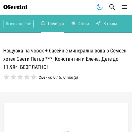
Ofertini
Почивки
Стоки
В града
Всички оферти
Нощувка на човек + басейн с минерална вода в Семеен
хотел Свети Петър ***, Константин и Елена. Дете до
11.99г. БЕЗПЛАТНО!
Оценка:
0
/
5
,
0
Глас(а)