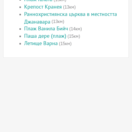
Крепост Кранея
(13км)
Раннохристиянска църква в местността
Джанавара
(13км)
Плаж Ванила Бийч
(14км)
Паша дере (плаж)
(15км)
Летище Варна
(15км)