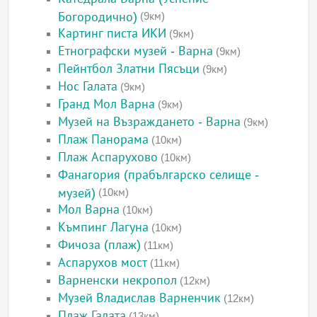
Богородично)
(9км)
Картинг писта ИКИ
(9км)
Етнографски музей - Варна
(9км)
Пейнтбол Златни Пясъци
(9км)
Нос Галата
(9км)
Гранд Мол Варна
(9км)
Музей на Възраждането - Варна
(9км)
Плаж Панорама
(10км)
Плаж Аспарухово
(10км)
Фанагория (прабългарско селище -
музей)
(10км)
Мол Варна
(10км)
Къмпинг Лагуна
(10км)
Фичоза (плаж)
(11км)
Аспарухов мост
(11км)
Варненски некропол
(12км)
Музей Владислав Варненчик
(12км)
Плаж Галата
(13км)