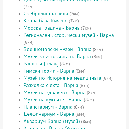
(7км)
Сребролистна липа
(7км)
Конна база Кичево
(7км)
Морска градина - Варна
(7км)
Регионален исторически музей - Варна
(8км)
Военноморски музей - Варна
(8км)
Музей за историята на Варна
(8км)
Рапонги (плаж)
(8км)
Римски терми - Варна
(8км)
Музей по История на медицината
(8км)
Разходка с яхта - Варна
(8км)
Музей на здравето - Варна
(8км)
Музей на куклите - Варна
(8км)
Планетариум - Варна
(8км)
Делфинариум - Варна
(8км)
Аквариум Варна (музей)
(8км)
Катедрала Варна (Успение