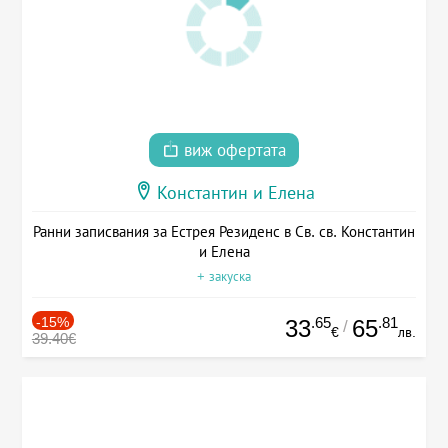
виж офертата
Константин и Елена
Ранни записвания за Естрея Резиденс в Св. св. Константин
и Елена
+ закуска
-15%
.65
.81
33
65
/
€
лв.
39.40€