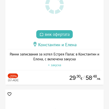
виж офертата
Константин и Елена
Ранни записвания за хотел Естрея Палас в Константин и
Елена, с включена закуска
+ закуска
-20%
.90
.48
29
58
/
€
лв.
37.40€