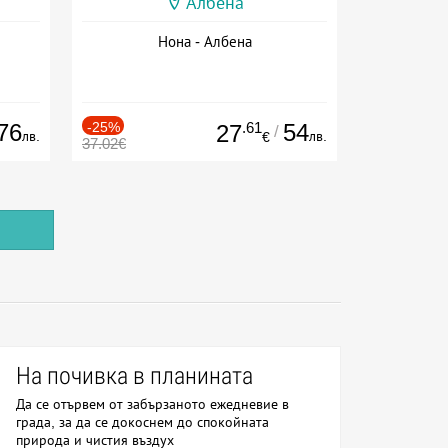
Албена
Нона - Албена
76
-25%
.61
54
27
/
лв.
лв.
€
37.02€
На почивка в планината
Да се отървем от забързаното ежедневие в
града, за да се докоснем до спокойната
природа и чистия въздух