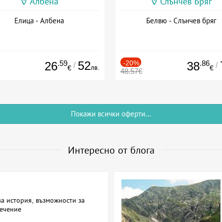
Албена
Слънчев Бряг
Елица - Албена
Белвю - Слънчев бряг
.59
52
-20%
.86
26
38
/
/
лв.
€
€
48.57€
Покажи всички оферти...
Интересно от блога
а история, възможности за
лечение