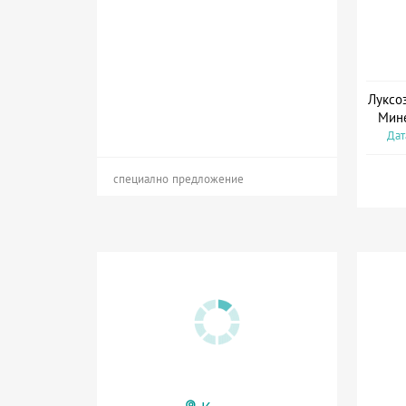
Луксо
Мине
Дат
специално предложение