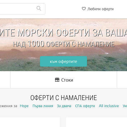
Любими оферти
НИТЕ
МОРСКИ ОФЕРТИ
ЗА ВАША
1000
НАД
ОФЕРТИ С НАМАЛЕНИЕ
към офертите
Стоки
ОФЕРТИ С НАМАЛЕНИЕ
ожения за
Море
Първа линия
За двама
СПА оферти
All inclusive
Уи