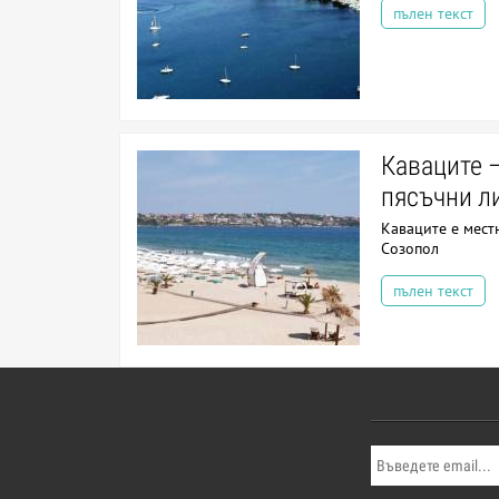
пълен текст
Каваците 
пясъчни л
Каваците е мест
Созопол
пълен текст