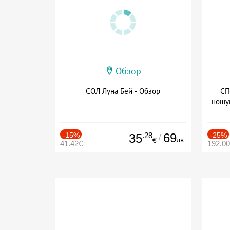
Обзор
СОЛ Луна Бей - Обзор
СП
нощу
Дат
-15%
.28
69
-25%
35
/
лв.
€
41.42€
192.0