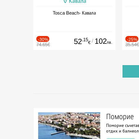
Кавала
Tosca Beach- Кавала
-30%
.15
102
-25%
52
/
лв.
€
74.65€
35.54€
Поморие
Поморие съчетав
отдих и балнео