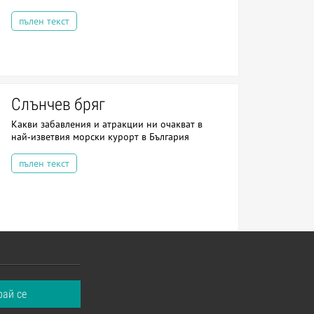
пълен текст
Слънчев бряг
Какви забавления и атракции ни очакват в
най-изветвия морски курорт в България
пълен текст