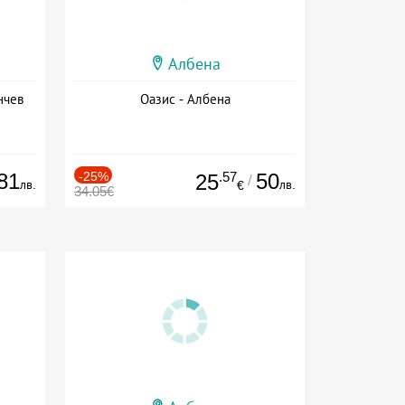
Албена
нчев
Оазис - Албена
81
-25%
.57
50
25
/
лв.
лв.
€
34.05€