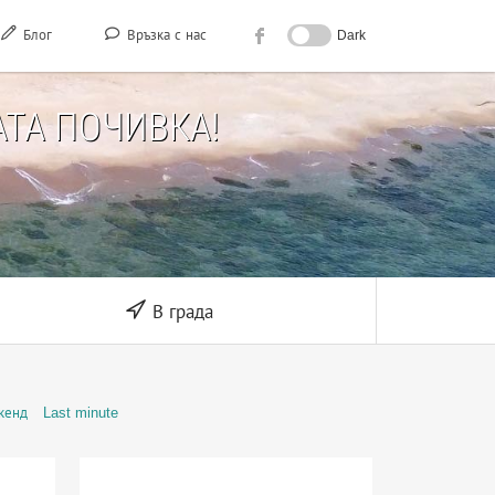
Блог
Връзка с нас
Dark
ТА ПОЧИВКА!
В града
кенд
Last minute