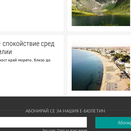
– спокойствие сред
илии
ност край морето, близо до
АБОНИРАЙ СЕ ЗА НАШИЯ Е-БЮЛЕТИН
Без спам. Отказ по всяко време.