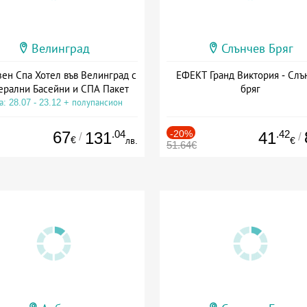
Велинград
Слънчев Бряг
зен Спа Хотел във Велинград с
ЕФЕКТ Гранд Виктория - Слъ
рални Басейни и СПА Пакет
бряг
а: 28.07 - 23.12 + полупансион
67
.04
-20%
.42
131
41
/
/
€
лв.
€
51.64€