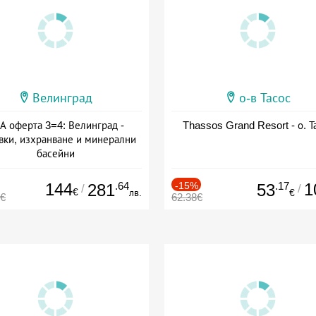
Велинград
о-в Тасос
А оферта 3=4: Велинград -
Thassos Grand Resort - о. Т
вки, изхранване и минерални
басейни
а: 01.07 - 30.09 + полупансион
144
.64
-15%
.17
1
281
53
/
/
€
лв.
€
0€
62.38€