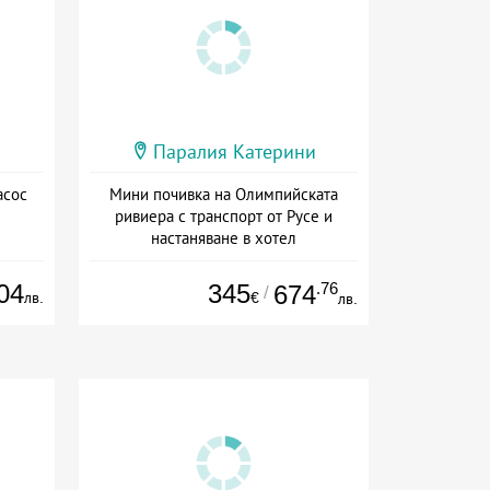
Паралия Катерини
асос
Мини почивка на Олимпийската
ривиера с транспорт от Русе и
настаняване в хотел
Дата: 18.09 - 23.09 + закуска
04
345
.76
674
/
лв.
€
лв.