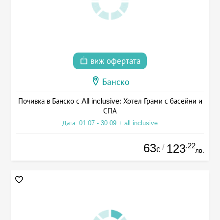
виж офертата
Банско
Почивка в Банско с All inclusive: Хотел Грами с басейни и
СПА
Дата: 01.07 - 30.09 + all inclusive
63
.22
123
/
€
лв.