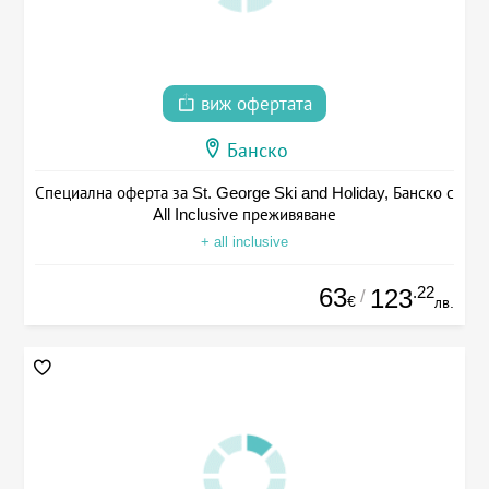
виж офертата
Банско
Специална оферта за St. George Ski and Holiday, Банско с
All Inclusive преживяване
+ all inclusive
63
.22
123
/
€
лв.