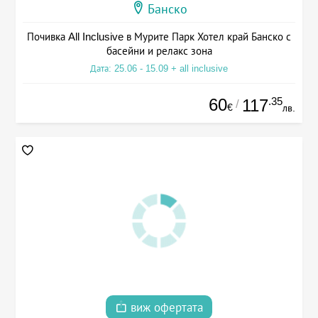
Банско
Почивка All Inclusive в Мурите Парк Хотел край Банско с
басейни и релакс зона
Дата: 25.06 - 15.09 + all inclusive
60
.35
117
/
€
лв.
виж офертата