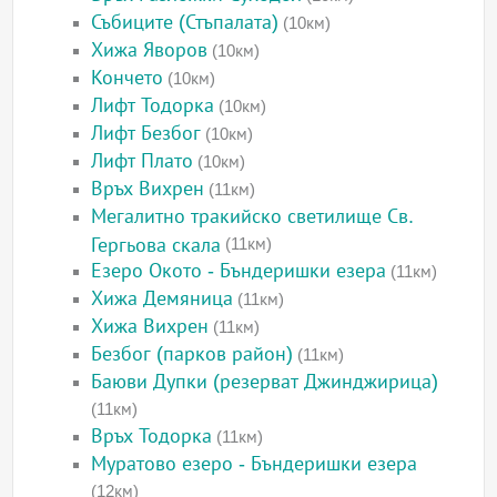
Събиците (Стъпалата)
(10км)
Хижа Яворов
(10км)
Кончето
(10км)
Лифт Тодорка
(10км)
Лифт Безбог
(10км)
Лифт Плато
(10км)
Връх Вихрен
(11км)
Мегалитно тракийско светилище Св.
Гергьова скала
(11км)
Езеро Окото - Бъндеришки езера
(11км)
Хижа Демяница
(11км)
Хижа Вихрен
(11км)
Безбог (парков район)
(11км)
Баюви Дупки (резерват Джинджирица)
(11км)
Връх Тодорка
(11км)
Муратово езеро - Бъндеришки езера
(12км)