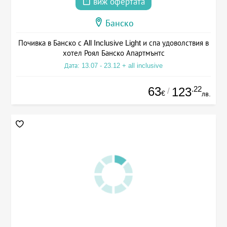
виж офертата
Банско
Почивка в Банско с All Inclusive Light и спа удоволствия в
хотел Роял Банско Апартмънтс
Дата: 13.07 - 23.12 + all inclusive
63
.22
123
/
€
лв.