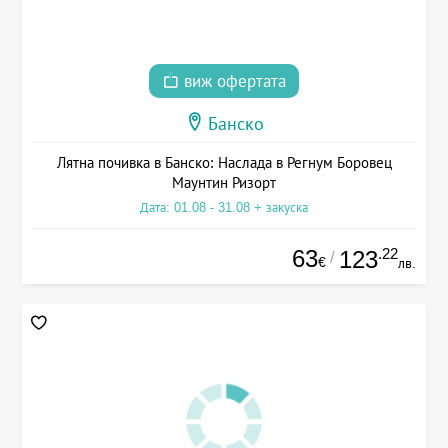
виж офертата
Банско
Лятна почивка в Банско: Наслада в Регнум Боровец
Маунтин Ризорт
Дата: 01.08 - 31.08 + закуска
63
.22
123
/
€
лв.