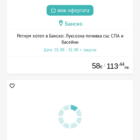
виж офертата
Банско
Регнум хотел в Банско: Луксозна почивка със СПА и
басейни
Дата: 01.08 - 31.08 + закуска
58
.44
113
/
€
лв.