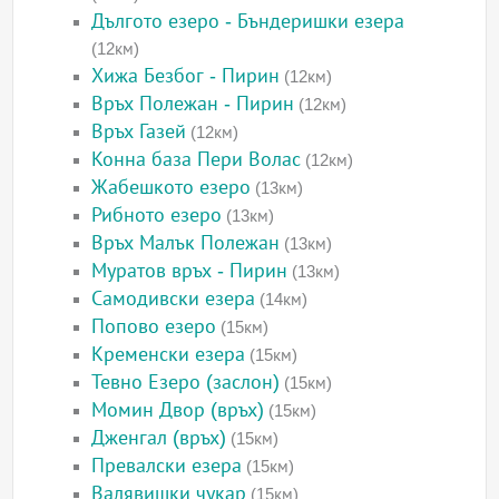
Дългото езеро - Бъндеришки езера
(12км)
Хижа Безбог - Пирин
(12км)
Връх Полежан - Пирин
(12км)
Връх Газей
(12км)
Конна база Пери Волас
(12км)
Жабешкото езеро
(13км)
Рибното езеро
(13км)
Връх Малък Полежан
(13км)
Муратов връх - Пирин
(13км)
Самодивски езера
(14км)
Попово езеро
(15км)
Кременски езера
(15км)
Тевно Езеро (заслон)
(15км)
Момин Двор (връх)
(15км)
Дженгал (връх)
(15км)
Превалски езера
(15км)
Валявишки чукар
(15км)