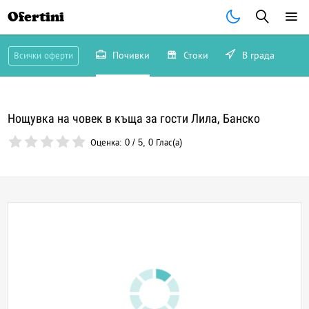
Ofertini
Почивки
Стоки
В града
Всички оферти
Нощувка на човек в къща за гости Лила, Банско
Оценка:
0
/
5
,
0
Глас(а)