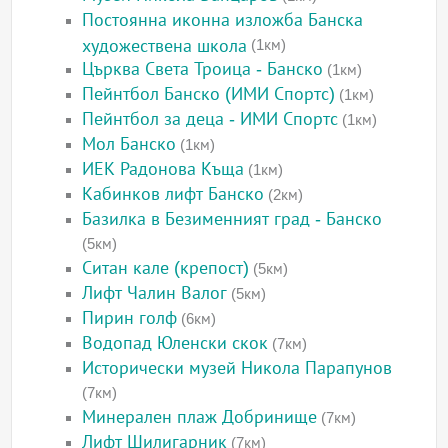
Постоянна иконна изложба Банска
художествена школа
(1км)
Църква Света Троица - Банско
(1км)
Пейнтбол Банско (ИМИ Спортс)
(1км)
Пейнтбол за деца - ИМИ Спортс
(1км)
Мол Банско
(1км)
ИЕК Радонова Къща
(1км)
Кабинков лифт Банско
(2км)
Базилка в Безименният град - Банско
(5км)
Ситан кале (крепост)
(5км)
Лифт Чалин Валог
(5км)
Пирин голф
(6км)
Водопад Юленски скок
(7км)
Исторически музей Никола Парапунов
(7км)
Минерален плаж Добринище
(7км)
Лифт Шилигарник
(7км)