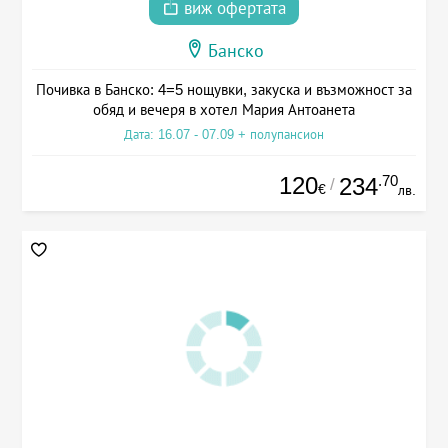
виж офертата
Банско
Почивка в Банско: 4=5 нощувки, закуска и възможност за
обяд и вечеря в хотел Мария Антоанета
Дата: 16.07 - 07.09 + полупансион
120
.70
234
/
€
лв.