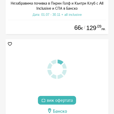
Незабравима почивка в Пирин Голф и Кънтри Клуб с All
Inclusive и СПА в Банско
Дата: 01.07 - 30.11 + all inclusive
66
.09
129
/
€
лв.
виж офертата
Банско