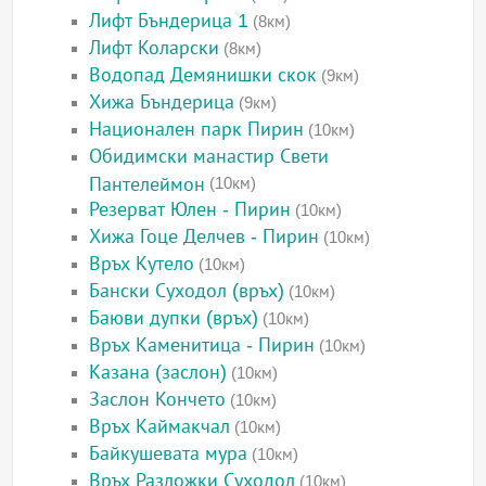
Лифт Бъндерица 1
(8км)
Лифт Коларски
(8км)
Водопад Демянишки скок
(9км)
Хижа Бъндерица
(9км)
Национален парк Пирин
(10км)
Обидимски манастир Свети
Пантелеймон
(10км)
Резерват Юлен - Пирин
(10км)
Хижа Гоце Делчев - Пирин
(10км)
Връх Кутело
(10км)
Бански Суходол (връх)
(10км)
Баюви дупки (връх)
(10км)
Връх Каменитица - Пирин
(10км)
Казана (заслон)
(10км)
Заслон Кончето
(10км)
Връх Каймакчал
(10км)
Байкушевата мура
(10км)
Връх Разложки Суходол
(10км)