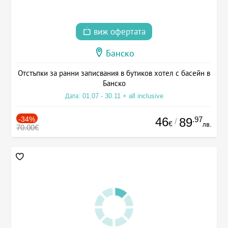
виж офертата
Банско
Отстъпки за ранни записвания в бутиков хотел с басейн в
Банско
Дата: 01.07 - 30.11 + all inclusive
-34%
46
.97
89
/
€
лв.
70.00€