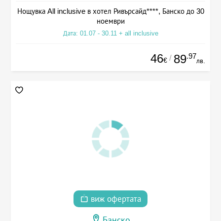
Нощувка All inclusive в хотел Ривърсайд****, Банско до 30
ноември
Дата: 01.07 - 30.11 + all inclusive
46
.97
89
/
€
лв.
виж офертата
Банско