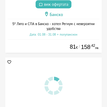
виж офертата
Банско
5* Лято и СПА в Банско - хотел Регнум с невероятни
удобства
Дата: 01.08 - 31.08 + полупансион
81
.42
158
/
€
лв.