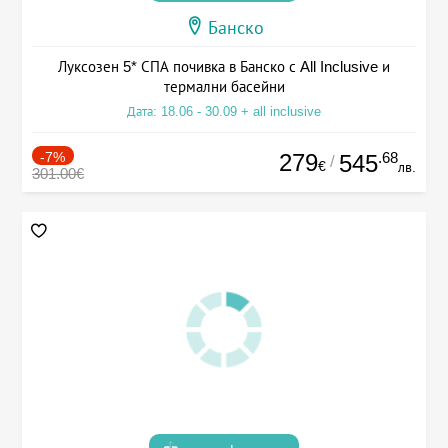
Банско
Луксозен 5* СПА почивка в Банско с All Inclusive и
термални басейни
Дата: 18.06 - 30.09 + all inclusive
-7%
279
.68
545
/
€
лв.
301.00€