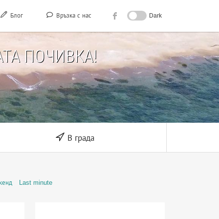
Блог
Връзка с нас
Dark
ТА ПОЧИВКА!
В града
кенд
Last minute