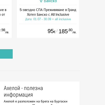
Банско
ve в
5-звездно СПА Преживяване в Гранд
м от
Хотел Банско с All Inclusive
Дата: 01.07 - 30.09 + all inclusive
ive
.98
95
.80
7
185
/
€
лв.
лв.
Ахелой - полезна
информация
Ахелой е разположен на брега на Бургаски