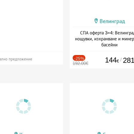
Велинград
СПА оферта 3=4: Велингра
нощувки, изхранване и мине
басейни
Дата: 01.07 - 30.09 + полупанс
-25%
144
28
/
ално предложение
€
192.00€