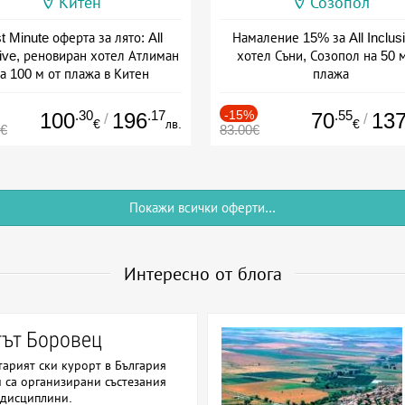
Китен
Созопол
t Minute оферта за лято: All
Намаление 15% за All Inclusi
sive, реновиран хотел Атлиман
хотел Съни, Созопол на 50 
а 100 м от плажа в Китен
плажа
а: 01.06 - 29.09 + all inclusive
Дата: 30.07 - 30.09 + all inclus
.30
.17
-15%
.55
100
196
70
13
/
/
€
лв.
€
0€
83.00€
Покажи всички оферти...
Интересно от блога
тът Боровец
тарият ски курорт в България
и са организирани състезания
 дисциплини.