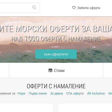
Любими оферти
НИТЕ
МОРСКИ ОФЕРТИ
ЗА ВАША
1000
НАД
ОФЕРТИ С НАМАЛЕНИЕ
към офертите
Стоки
ОФЕРТИ С НАМАЛЕНИЕ
ожения за
Море
Първа линия
За двама
СПА оферти
All inclusive
Уи