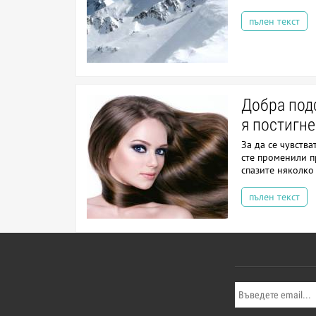
пълен текст
Добра под
я постигн
За да се чувства
сте променили п
спазите няколко
пълен текст