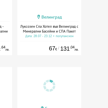
Велинград
д -
Луксозен Спа Хотел във Велинград с
рални
Минерални Басейни и СПА Пакет
Дата: 28.07 - 23.12 + полупансион
ион
.64
67
.04
1
131
/
€
лв.
лв.