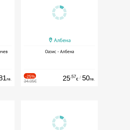
Албена
нчев
Оазис - Албена
81
-25%
.57
50
25
/
лв.
лв.
€
34.05€