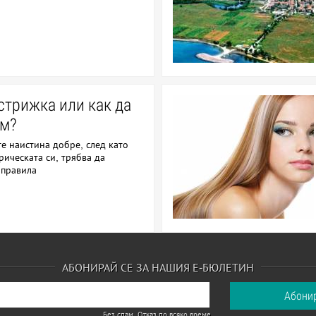
стрижка или как да
ем?
те наистина добре, след като
рическата си, трябва да
 правила
АБОНИРАЙ СЕ ЗА НАШИЯ Е-БЮЛЕТИН
Без спам. Отказ по всяко време.