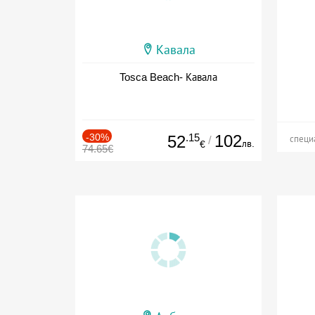
Кавала
Tosca Beach- Кавала
-30%
.15
102
52
/
специ
лв.
€
74.65€