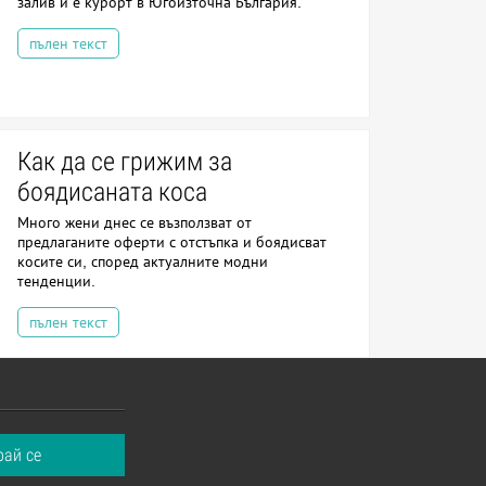
залив и е курорт в Югоизточна България.
пълен текст
Как да се грижим за
боядисаната коса
Много жени днес се възползват от
предлаганите оферти с отстъпка и боядисват
косите си, според актуалните модни
тенденции.
пълен текст