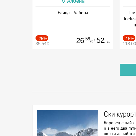
Албена
Елица - Албена
Las
Inclu
н
Дат
-25%
.59
52
-15%
26
/
лв.
€
35.54€
118.0
Ски курор
Боровец е най-с
и в него два път
по ски алпийски