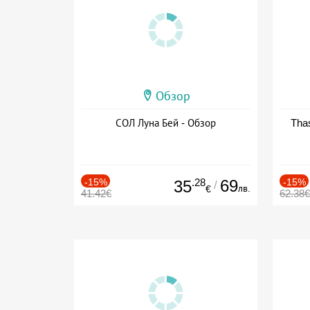
Обзор
СОЛ Луна Бей - Обзор
Thas
-15%
.28
69
-15%
35
/
лв.
€
41.42€
62.38€