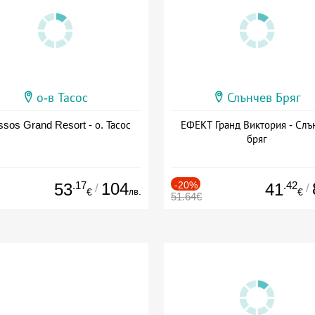
о-в Тасос
Слънчев Бряг
sos Grand Resort - о. Тасос
ЕФЕКТ Гранд Виктория - Слъ
бряг
.17
104
-20%
.42
53
41
/
/
лв.
€
€
51.64€