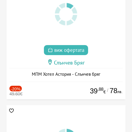
виж офертата
Слънчев Бряг
МПМ Хотел Астория - Слънчев бряг
-20%
.88
78
39
/
лв.
€
49.60€