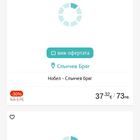
виж офертата
Слънчев Бряг
Нобел - Слънчев бряг
-30%
.32
73
37
/
лв.
€
53.17€