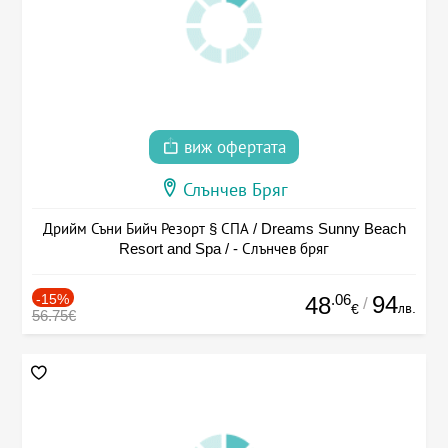
виж офертата
Слънчев Бряг
Дрийм Съни Бийч Резорт § СПА / Dreams Sunny Beach
Resort and Spa / - Слънчев бряг
-15%
.06
94
48
/
лв.
€
56.75€