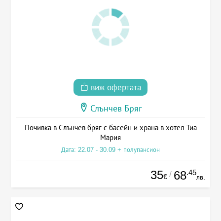
виж офертата
Слънчев Бряг
Почивка в Слънчев бряг с басейн и храна в хотел Тиа
Мария
Дата: 22.07 - 30.09 + полупансион
35
.45
68
/
€
лв.