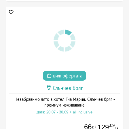
виж офертата
Слънчев Бряг
Незабравимо лято в хотел Тиа Мария, Слънчев бряг -
премиум изживяване
Дата: 20.07 - 30.09 + all inclusive
66
.09
129
/
€
лв.