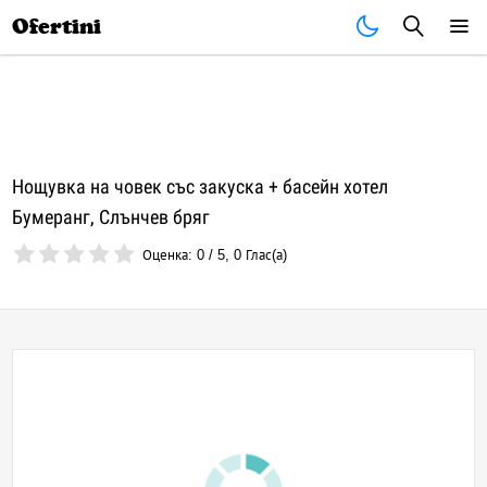
Почивки
Стоки
В града
Всички оферти
Ofertini
Нощувка на човек със закуска + басейн хотел
Бумеранг, Слънчев бряг
Оценка:
0
/
5
,
0
Глас(а)