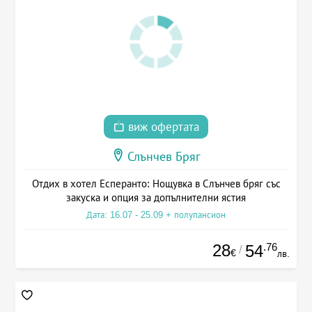
виж офертата
Слънчев Бряг
Отдих в хотел Есперанто: Нощувка в Слънчев бряг със
закуска и опция за допълнителни ястия
Дата: 16.07 - 25.09 + полупансион
28
.76
54
/
€
лв.