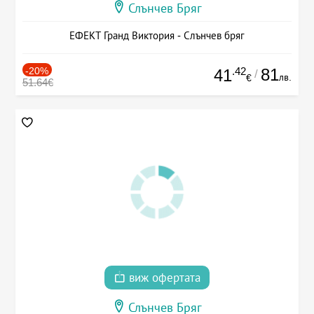
Слънчев Бряг
ЕФЕКТ Гранд Виктория - Слънчев бряг
-20%
.42
81
41
/
лв.
€
51.64€
виж офертата
Слънчев Бряг