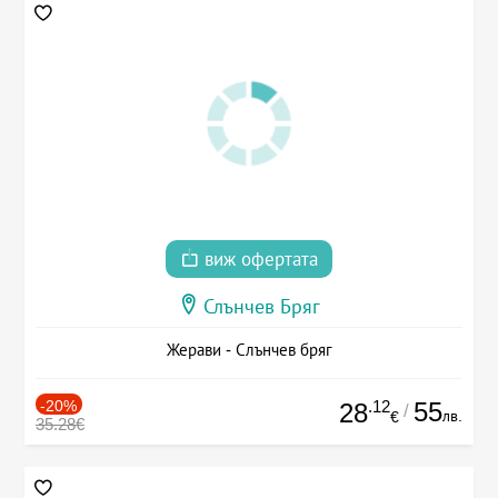
виж офертата
Слънчев Бряг
Жерави - Слънчев бряг
-20%
.12
55
28
/
лв.
€
35.28€