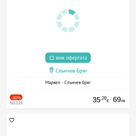
виж офертата
Слънчев Бряг
Марвел - Слънчев бряг
-30%
.28
69
35
/
лв.
€
50.11€