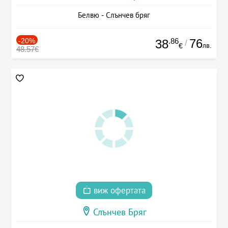
Белвю - Слънчев бряг
-20%
.86
76
38
/
лв.
€
48.57€
виж офертата
Слънчев Бряг