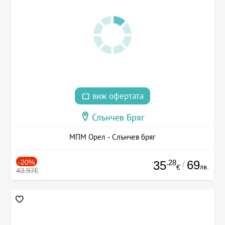
виж офертата
Слънчев Бряг
МПМ Орел - Слънчев бряг
-20%
.28
69
35
/
лв.
€
43.97€