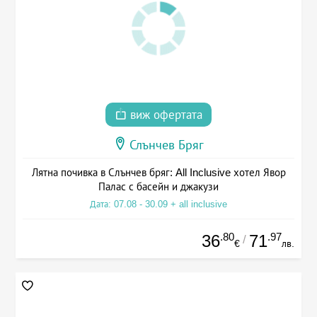
виж офертата
Слънчев Бряг
Лятна почивка в Слънчев бряг: All Inclusive хотел Явор
Палас с басейн и джакузи
Дата: 07.08 - 30.09 + all inclusive
.80
.97
36
71
/
€
лв.