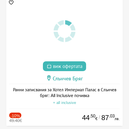
виж офертата
Слънчев Бряг
Ранни записвания за Хотел Империал Палас в Слънчев
бряг: All Inclusive почивка
+ all inclusive
-10%
.50
.03
44
87
/
€
лв.
49.40€