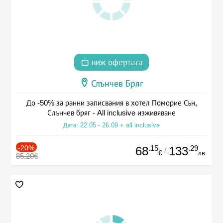
виж офертата
Слънчев Бряг
До -50% за ранни записвания в хотел Поморие Сън,
Слънчев бряг - All inclusive изживяване
Дата: 22.05 - 26.09 + all inclusive
-20%
.15
.29
68
133
/
€
лв.
85.20€