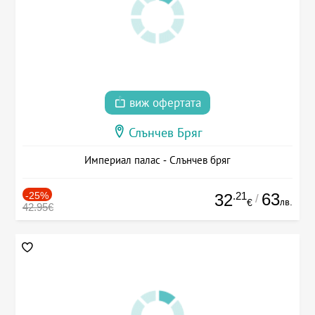
виж офертата
Слънчев Бряг
Империал палас - Слънчев бряг
-25%
.21
63
32
/
лв.
€
42.95€