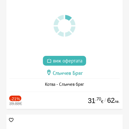
виж офертата
Слънчев Бряг
Котва - Слънчев бряг
-21%
.70
62
31
/
лв.
€
39.88€