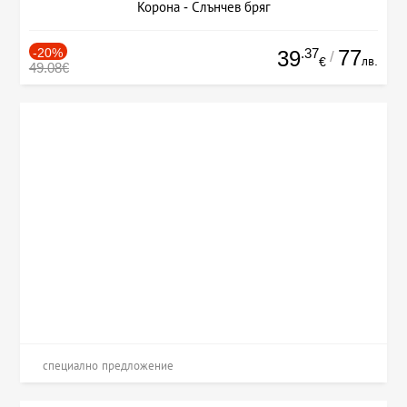
Корона - Слънчев бряг
-20%
.37
77
39
/
лв.
€
49.08€
специално предложение