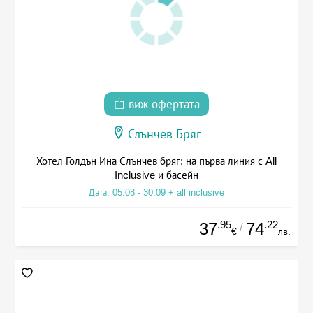
виж офертата
Слънчев Бряг
Хотел Голдън Ина Слънчев бряг: на първа линия с All
Inclusive и басейн
Дата: 05.08 - 30.09 + all inclusive
.95
.22
37
74
/
€
лв.