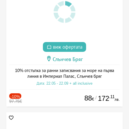
виж офертата
Слънчев Бряг
10% отстъпка за ранни записвания за море на първа
линия в Империал Палас, Слънчев бряг
Дата: 22.05 - 22.09 + all inclusive
-10%
88
.11
172
/
€
лв.
97.75€