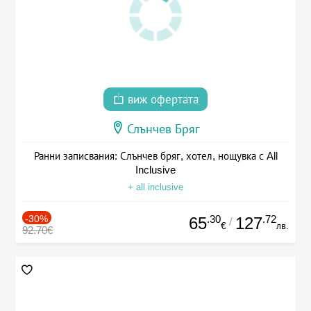
виж офертата
Слънчев Бряг
Ранни записвания: Слънчев бряг, хотел, нощувка с All
Inclusive
+ all inclusive
-30%
.30
.72
65
127
/
€
лв.
92.70€