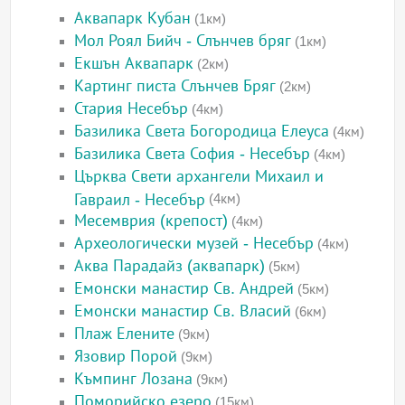
Аквапарк Кубан
(1км)
Мол Роял Бийч - Слънчев бряг
(1км)
Екшън Аквапарк
(2км)
Картинг писта Слънчев Бряг
(2км)
Стария Несебър
(4км)
Базилика Света Богородица Елеуса
(4км)
Базилика Света София - Несебър
(4км)
Църква Свети архангели Михаил и
Гавраил - Несебър
(4км)
Месемврия (крепост)
(4км)
Археологически музей - Несебър
(4км)
Аква Парадайз (аквапарк)
(5км)
Емонски манастир Св. Андрей
(5км)
Емонски манастир Св. Власий
(6км)
Плаж Елените
(9км)
Язовир Порой
(9км)
Къмпинг Лозана
(9км)
Поморийско езеро
(15км)