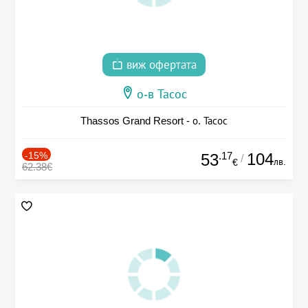
виж офертата
о-в Тасос
Thassos Grand Resort - о. Тасос
-15%
.17
104
53
/
лв.
€
62.38€