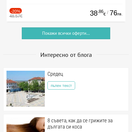
-20%
.86
76
38
/
лв.
€
48.57€
Покажи всички оферти...
Интересно от блога
Средец
пълен текст
8 съвета, как да се грижите за
дългата си коса