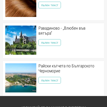
пълен текст
Равадиново - „Влюбен във
вятъра”
пълен текст
Райски кътчета по Българското
Черноморие
пълен текст