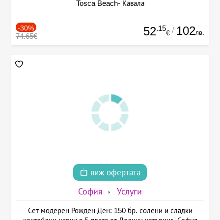
Tosca Beach- Кавала
-30%
.15
102
52
/
лв.
€
74.65€
виж офертата
София
Услуги
Сет модерен Рожден Ден: 150 бр. солени и сладки