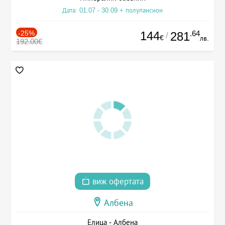
Дата: 01.07 - 30.09 + полупансион
-25%
144
.64
281
/
€
лв.
192.00€
виж офертата
Албена
Елица - Албена