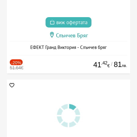
виж офертата
Слънчев Бряг
ЕФЕКТ Гранд Виктория - Слънчев бряг
-20%
.42
81
41
/
лв.
€
51.64€