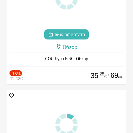
виж офертата
Обзор
СОЛ Луна Бей - Обзор
-15%
.28
69
35
/
лв.
€
41.42€