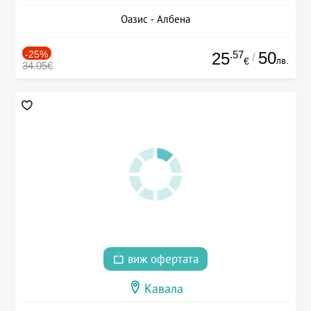
Оазис - Албена
-25%
.57
50
25
/
лв.
€
34.05€
виж офертата
Кавала