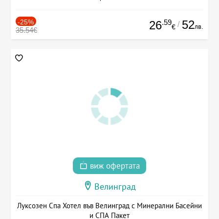
-25%
.59
52
26
/
лв.
€
35.54€
виж офертата
Велинград
Луксозен Спа Хотел във Велинград с Минерални Басейни
и СПА Пакет