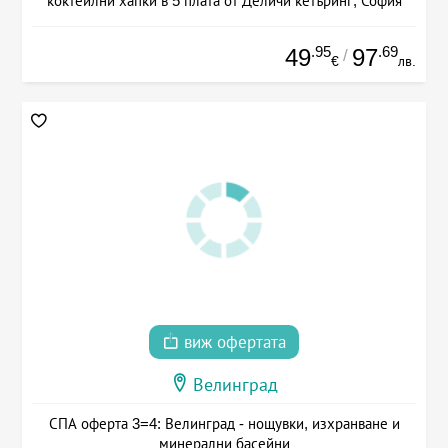
коктейлни хапки в 5 плата от Деличи кетъринг, София
.95
.69
49
97
/
€
лв.
виж офертата
Велинград
СПА оферта 3=4: Велинград - нощувки, изхранване и
минерални басейни