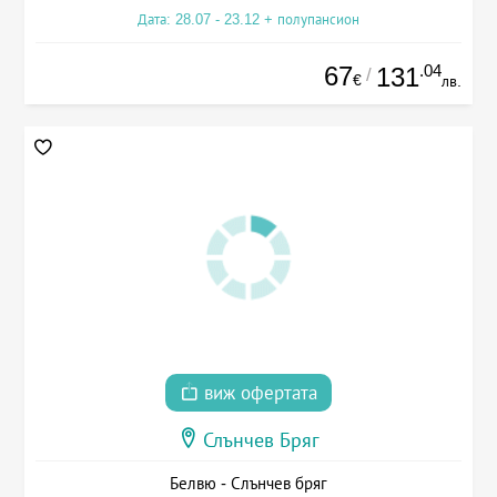
Дата: 28.07 - 23.12 + полупансион
67
.04
131
/
€
лв.
виж офертата
Слънчев Бряг
Белвю - Слънчев бряг