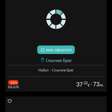
виж офертата
Слънчев Бряг
Нобел - Слънчев бряг
-30%
.32
73
37
/
лв.
€
53.17€