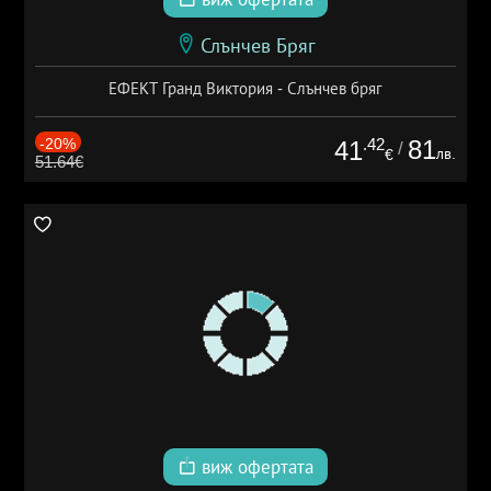
Слънчев Бряг
ЕФЕКТ Гранд Виктория - Слънчев бряг
-20%
.42
81
41
/
лв.
€
51.64€
виж офертата