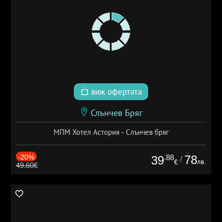
виж офертата
Слънчев Бряг
МПМ Хотел Астория - Слънчев бряг
-20%
.88
78
39
/
лв.
€
49.60€