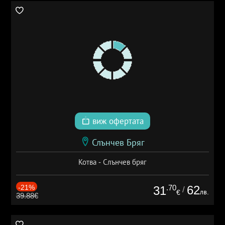
виж офертата
Слънчев Бряг
Котва - Слънчев бряг
-21%
.70
62
31
/
лв.
€
39.88€