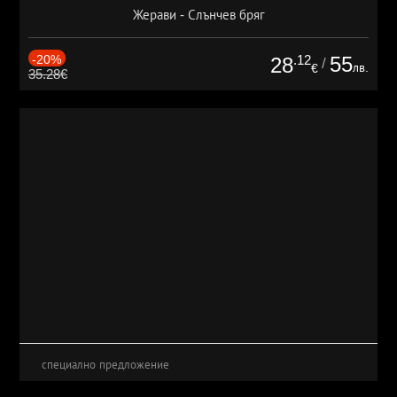
Жерави - Слънчев бряг
-20%
.12
55
28
/
лв.
€
35.28€
специално предложение