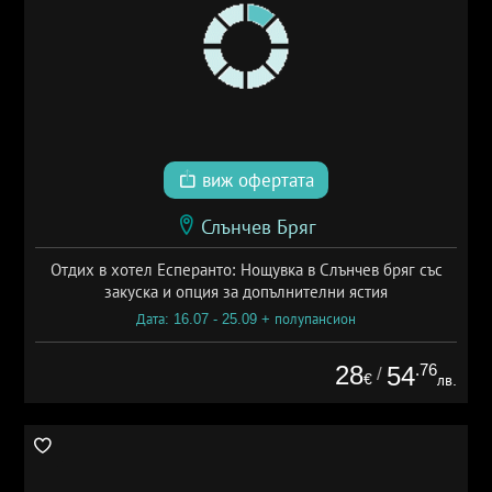
виж офертата
Слънчев Бряг
Отдих в хотел Есперанто: Нощувка в Слънчев бряг със
закуска и опция за допълнителни ястия
Дата: 16.07 - 25.09 + полупансион
28
.76
54
/
€
лв.