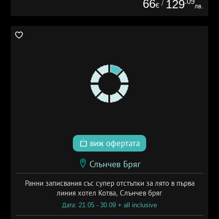
66
.09
129
/
€
лв.
виж офертата
Слънчев Бряг
Ранни записвания със супер отстъпки за лято в първа
линия хотел Котва, Слънчев бряг
Дата: 21.05 - 30.09 + all inclusive