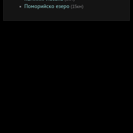
Поморийско езеро
(15км)