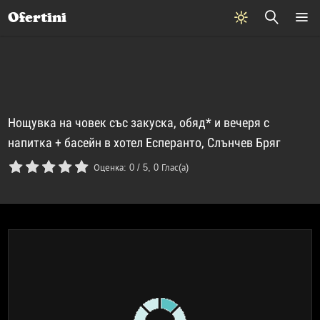
Почивки
Стоки
В града
Всички оферти
Ofertini
Нощувка на човек със закуска, обяд* и вечеря с
напитка + басейн в хотел Есперанто, Слънчев Бряг
Оценка:
0
/
5
,
0
Глас(а)