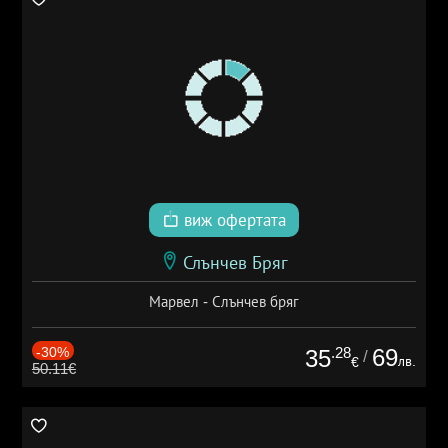
виж офертата
Слънчев Бряг
Марвел - Слънчев бряг
-30%
.28
69
35
/
лв.
€
50.11€