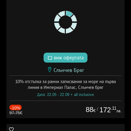
виж офертата
Слънчев Бряг
10% отстъпка за ранни записвания за море на първа
линия в Империал Палас, Слънчев бряг
Дата: 22.05 - 22.09 + all inclusive
-10%
88
.11
172
/
€
лв.
97.75€