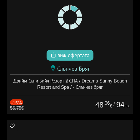
виж офертата
Слънчев Бряг
Дрийм Съни Бийч Резорт § СПА / Dreams Sunny Beach
Resort and Spa / - Слънчев бряг
-15%
.06
94
48
/
лв.
€
56.75€