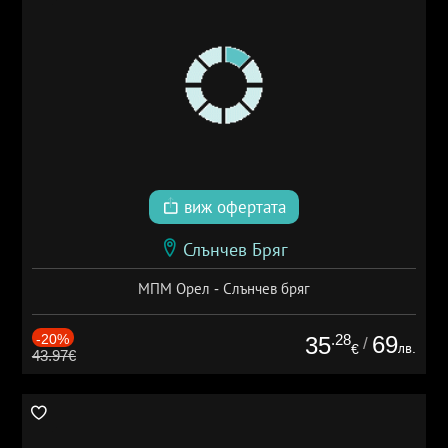
виж офертата
Слънчев Бряг
МПМ Орел - Слънчев бряг
-20%
.28
69
35
/
лв.
€
43.97€