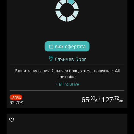
виж офертата
Слънчев Бряг
Ранни записвания: Слънчев бряг, хотел, нощувка с All
Inclusive
+ all inclusive
-30%
.30
.72
65
127
/
€
лв.
92.70€