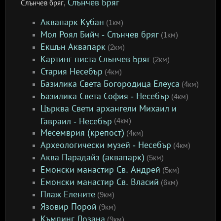
Слънчев Бряг
Слънчев бряг,
Аквапарк Кубан
(1км)
Мол Роял Бийч - Слънчев бряг
(1км)
Екшън Аквапарк
(2км)
Картинг писта Слънчев Бряг
(2км)
Стария Несебър
(4км)
Базилика Света Богородица Елеуса
(4км)
Базилика Света София - Несебър
(4км)
Църква Свети архангели Михаил и
Гавраил - Несебър
(4км)
Месемврия (крепост)
(4км)
Археологически музей - Несебър
(4км)
Аква Парадайз (аквапарк)
(5км)
Емонски манастир Св. Андрей
(5км)
Емонски манастир Св. Власий
(6км)
Плаж Елените
(9км)
Язовир Порой
(9км)
Къмпинг Лозана
(9км)