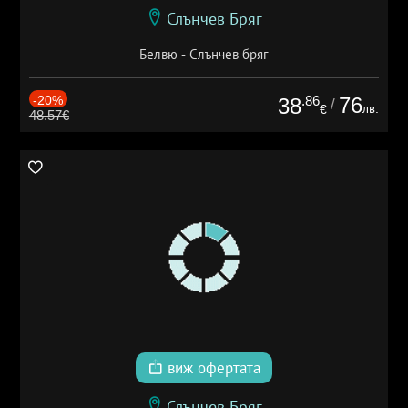
Слънчев Бряг
Белвю - Слънчев бряг
-20%
.86
76
38
/
лв.
€
48.57€
виж офертата
Слънчев Бряг