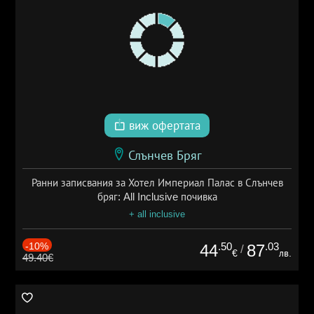
виж офертата
Слънчев Бряг
Ранни записвания за Хотел Империал Палас в Слънчев
бряг: All Inclusive почивка
+ all inclusive
-10%
.50
.03
44
87
/
€
лв.
49.40€