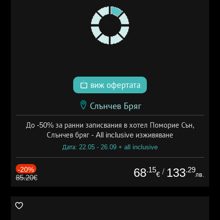
виж офертата
Слънчев Бряг
До -50% за ранни записвания в хотел Поморие Сън,
Слънчев бряг - All inclusive изживяване
Дата: 22.05 - 26.09 + all inclusive
-20%
.15
.29
68
133
/
€
лв.
85.20€