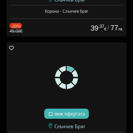
Корона - Слънчев бряг
-20%
.37
77
39
/
лв.
€
49.08€
виж офертата
Слънчев Бряг