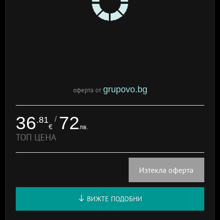
grupovo.bg
оферта от
36
72
/
.81
€
лв.
ТОП ЦЕНА
Изтекла оферта
ВИЖТЕ ПОДОБНИ