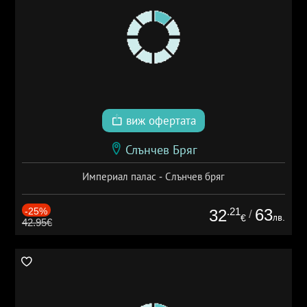
виж офертата
Слънчев Бряг
Империал палас - Слънчев бряг
-25%
.21
63
32
/
лв.
€
42.95€