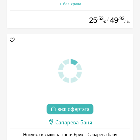
+ без храна
.53
.93
25
49
/
€
лв.
виж офертата
Сапарева Баня
Ноќувка в къщи за гости Брик - Сапарева баня