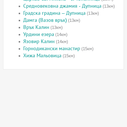
Средновековна джамия - Дупница
(13км)
Градска градина – Дупница
(13км)
Дамга (Вазов връх)
(13км)
Връх Калин
(13км)
Урдини езера
(14км)
Язовир Калин
(14км)
Горнодикански манастир
(15км)
Хижа Мальовица
(15км)