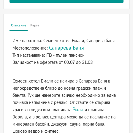
Описание
Карта
Име на хотела:
Семеен хотел Емали, Сапарева баня
Сапарева Баня
Местоположение:
Тип настаняване:
FB - пълен пансион
Валидност на офертата
от 09.07 до 31.03
Семеен хотел Емали се намира в Сапарева Баня в
непосредствена близо до новия градски плаж и
банята. Тук ще намерите всичко необходимо за една
почивка изпълнена с релакс. От стаите се открива
Рила
красива гледка към планината
и планина
Верила, а в релакс центъра може да се насладите на
минерален басейн, джакузи, сауна, парна баня,
шоково ведро и фитнес.