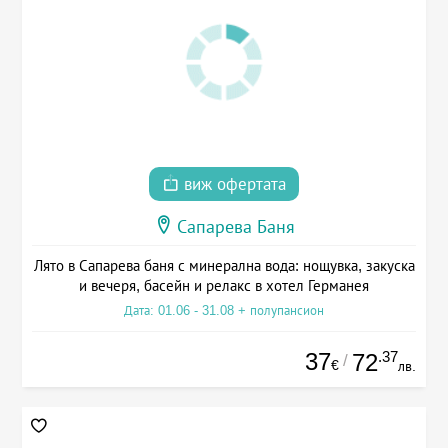
виж офертата
Сапарева Баня
Лято в Сапарева баня с минерална вода: нощувка, закуска
и вечеря, басейн и релакс в хотел Германея
Дата: 01.06 - 31.08 + полупансион
37
.37
72
/
€
лв.