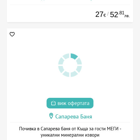
27
.81
52
/
€
лв.
виж офертата
Сапарева Баня
Почивка в Сапарева баня от Къща за гости МЕГИ -
уникални минерални извори