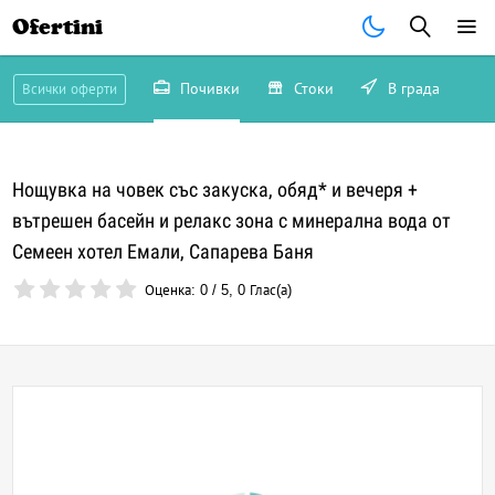
Ofertini
Почивки
Стоки
В града
Всички оферти
Нощувка на човек със закуска, обяд* и вечеря +
вътрешен басейн и релакс зона с минерална вода от
Семеен хотел Емали, Сапарева Баня
Оценка:
0
/
5
,
0
Глас(а)