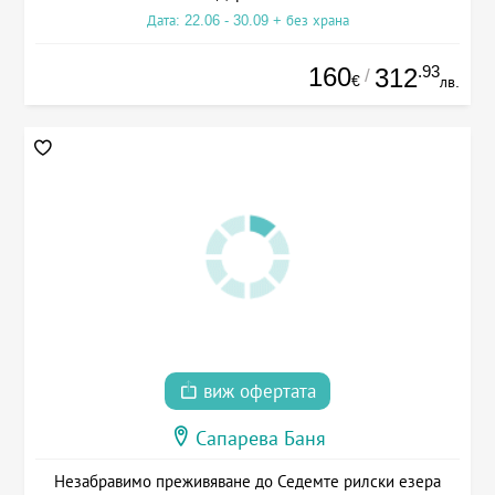
Дата: 22.06 - 30.09 + без храна
160
.93
312
/
€
лв.
виж офертата
Сапарева Баня
Незабравимо преживяване до Седемте рилски езера