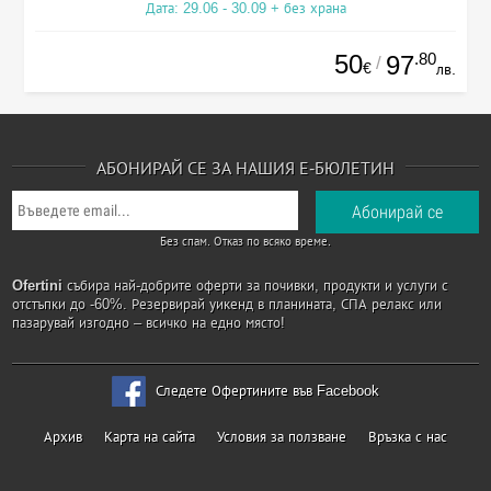
Дата: 29.06 - 30.09 + без храна
50
.80
97
/
€
лв.
АБОНИРАЙ СЕ ЗА НАШИЯ Е-БЮЛЕТИН
Без спам. Отказ по всяко време.
Ofertini
събира най-добрите оферти за почивки, продукти и услуги с
отстъпки до -60%. Резервирай уикенд в планината, СПА релакс или
пазарувай изгодно – всичко на едно място!
Следете Офертините във Facebook
Архив
Карта на сайта
Условия за ползване
Връзка с нас