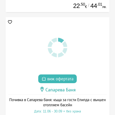
.50
.01
22
44
/
€
лв.
виж офертата
Сапарева Баня
Почивка в Сапарева баня: къща за гости Епипда с външен
отопляем басейн
Дата: 11.06 - 30.09 + без храна