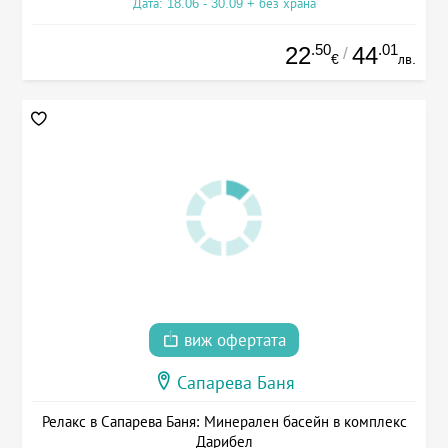
Дата: 18.06 - 30.09 + без храна
.50
.01
22
44
/
€
лв.
виж офертата
Сапарева Баня
Релакс в Сапарева Баня: Минерален басейн в комплекс
Дарибел