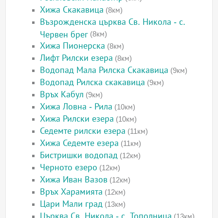
Хижа Скакавица
(8км)
Възрожденска църква Св. Никола - с.
Червен брег
(8км)
Хижа Пионерска
(8км)
Лифт Рилски езера
(8км)
Водопад Мала Рилска Скакавица
(9км)
Водопад Рилска скакавица
(9км)
Връх Кабул
(9км)
Хижа Ловна - Рила
(10км)
Хижа Рилски езера
(10км)
Седемте рилски езера
(11км)
Хижа Седемте езера
(11км)
Бистришки водопад
(12км)
Черното езеро
(12км)
Хижа Иван Вазов
(12км)
Връх Харамията
(12км)
Цари Мали град
(13км)
Църква Св. Никола - с. Тополница
(13км)