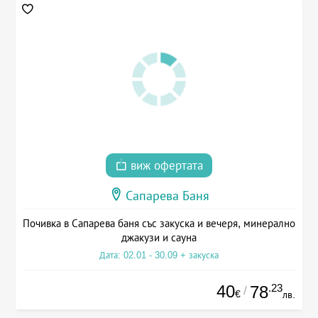
виж офертата
Сапарева Баня
Почивка в Сапарева баня със закуска и вечеря, минерално
джакузи и сауна
Дата: 02.01 - 30.09 + закуска
40
.23
78
/
€
лв.