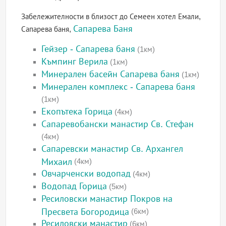
Забележителности в близост до Семеен хотел Емали,
Сапарева Баня
Сапарева баня,
Гейзер - Сапарева баня
(1км)
Къмпинг Верила
(1км)
Минерален басейн Сапарева баня
(1км)
Минерален комплекс - Сапарева баня
(1км)
Екопътека Горица
(4км)
Сапаревобански манастир Св. Стефан
(4км)
Сапаревски манастир Св. Архангел
Михаил
(4км)
Овчарченски водопад
(4км)
Водопад Горица
(5км)
Ресиловски манастир Покров на
Пресвета Богородица
(6км)
Ресиловски манастир
(6км)