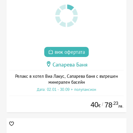
виж офертата
Сапарева Баня
Релакс в хотел Виа Лакус, Сапарева баня с вътрешен
минерален басейн
Дата: 02.01 - 30.09 + полупансион
40
.23
78
/
€
лв.