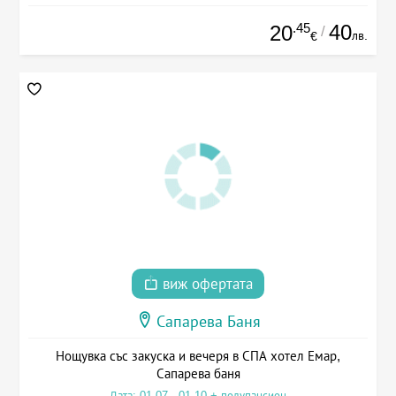
.45
40
20
/
лв.
€
виж офертата
Сапарева Баня
Нощувка със закуска и вечеря в СПА хотел Емар,
Сапарева баня
Дата: 01.07 - 01.10 + полупансион