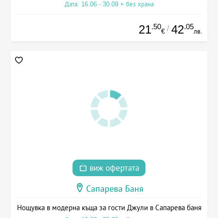
Дата: 16.06 - 30.09 + без храна
.50
.05
21
42
/
€
лв.
виж офертата
Сапарева Баня
Нощувка в модерна къща за гости Джули в Сапарева баня