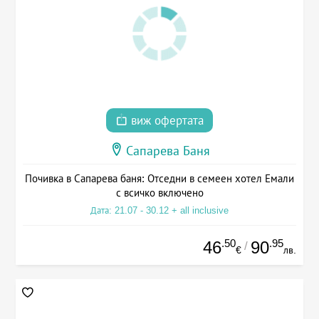
виж офертата
Сапарева Баня
Почивка в Сапарева баня: Отседни в семеен хотел Емали
с всичко включено
Дата: 21.07 - 30.12 + all inclusive
.50
.95
46
90
/
€
лв.