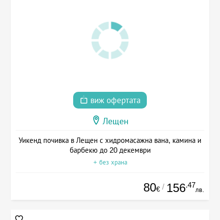
виж офертата
Лещен
Уикенд почивка в Лещен с хидромасажна вана, камина и
барбекю до 20 декември
+ без храна
80
.47
156
/
€
лв.