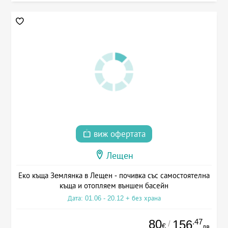
виж офертата
Лещен
Еко къща Зeмлянка в Лещен - почивка със самостоятелна
къща и отопляем външен басейн
Дата: 01.06 - 20.12 + без храна
80
.47
156
/
€
лв.