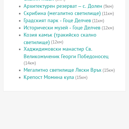
Архитектурен резерват – с. Долен
(9км)
Скрибина (мегалитно светилище)
(11км)
Градският парк - Гоце Делчев
(11км)
Исторически музей - Гоце Делчев
(12км)
Козия камък (тракийско скално
светилище)
(12км)
Хаджидимовски манастир Св.
Великомъченик Георги Победоносец
(14км)
Мегалитно светилище Ляски Връх
(15км)
Крепост Момина кула
(15км)