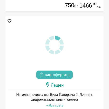
750
.87
1466
/
€
лв.
виж офертата
Лещен
Изгодна почивка във Вила Панорама 2, Лещен с
хидромасажна вана и камина
+ без храна