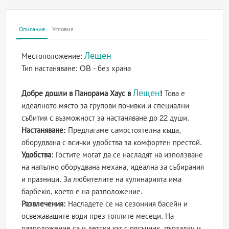
Описание
Условия
Лещен
Местоположение:
Тип настаняване:
OB - без храна
Лещен
Добре дошли в Панорама Хаус в
!
Това е
идеалното място за групови почивки и специални
събития с възможност за настаняване до 22 души.
Настаняване:
Предлагаме самостоятелна къща,
оборудвана с всички удобства за комфортен престой.
Удобства:
Гостите могат да се насладят на използване
на напълно оборудвана механа, идеална за събирания
и празници. За любителите на кулинарията има
барбекю, което е на разположение.
Развлечения:
Насладете се на сезонния басейн и
освежаващите води през топлите месеци. На
разположение са и детски кът с пясъчник, пързалки и