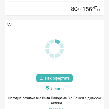
80
.47
156
/
€
лв.
виж офертата
Лещен
Изгодна почивка във Вила Панорама 3 в Лещен с джакузи
и камина
+ без храна