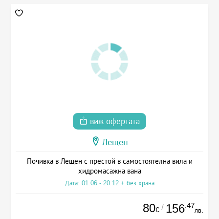
виж офертата
Лещен
Почивка в Лещен с престой в самостоятелна вила и
хидромасажна вана
Дата: 01.06 - 20.12 + без храна
80
.47
156
/
€
лв.