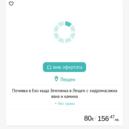
виж офертата
Лещен
Почивка в Еко къща Землянка в Лещен с хидромасажна
вана и камина
+ без храна
80
.47
156
/
€
лв.