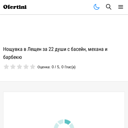
Почивки
Стоки
В града
Всички оферти
Ofertini
Нощувка в Лещен за 22 души с басейн, механа и
барбекю
Оценка:
0
/
5
,
0
Глас(а)