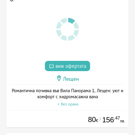
виж офертата
Лещен
Романтична почивка във Вила Панорама 1, Лещен: уют и
комфорт с хидромасажна вана
+ без храна
80
.47
156
/
€
лв.