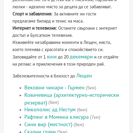
люлки - идеално място за децата да се забавляват.
Спорт и забавления:
За активните ни гости
предлагаме билярд и тенис на маса.
Интернет и телевизия:
Останете свързани с интернет
достъп и Булсатком телевизия.
Изживейте незабравими моменти в Лещен, място,
което пленява с красотата и спокойствието си.
юни
декември
Заповядайте от 1
до 20
и се отдайте
на релакс и приключения в този природен рай.
Лещен
Забележителности в близост до
Вековни чинари - Гърмен
(5км)
Ковачевица (архитектурно-исторически
резерват)
(6км)
Никополис ад Нестум
(6км)
Рафтинг в Момина клисура
(7км)
Сини вир (местност)
(8км)
Скални глави
(9км)