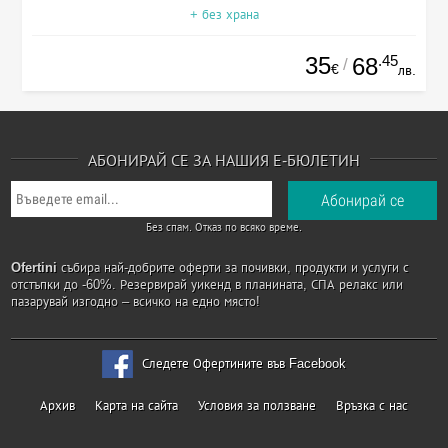
+ без храна
35
.45
68
/
€
лв.
АБОНИРАЙ СЕ ЗА НАШИЯ Е-БЮЛЕТИН
Без спам. Отказ по всяко време.
Ofertini
събира най-добрите оферти за почивки, продукти и услуги с
отстъпки до -60%. Резервирай уикенд в планината, СПА релакс или
пазарувай изгодно – всичко на едно място!
Следете Офертините във Facebook
Архив
Карта на сайта
Условия за ползване
Връзка с нас