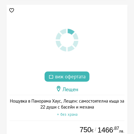
виж офертата
Лещен
Нощувка в Панорама Хаус, Лещен: самостоятелна къща за
22 души с басейн и механа
+ без храна
750
.87
1466
/
€
лв.