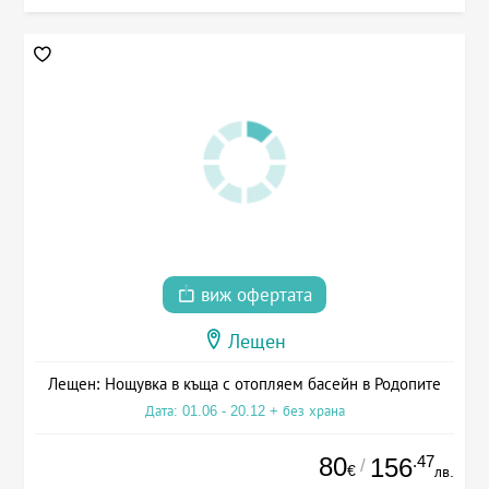
виж офертата
Лещен
Лещен: Нощувка в къща с отопляем басейн в Родопите
Дата: 01.06 - 20.12 + без храна
80
.47
156
/
€
лв.