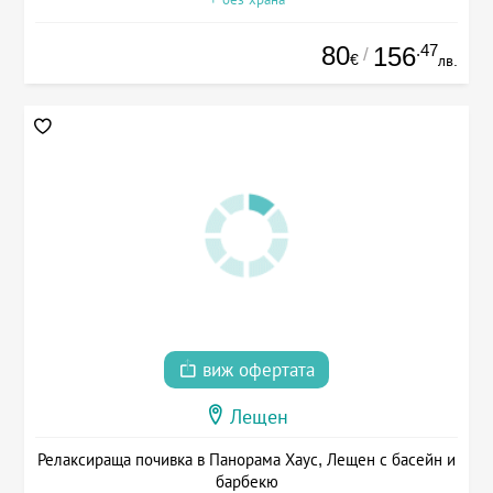
80
.47
156
/
€
лв.
виж офертата
Лещен
Релаксираща почивка в Панорама Хаус, Лещен с басейн и
барбекю