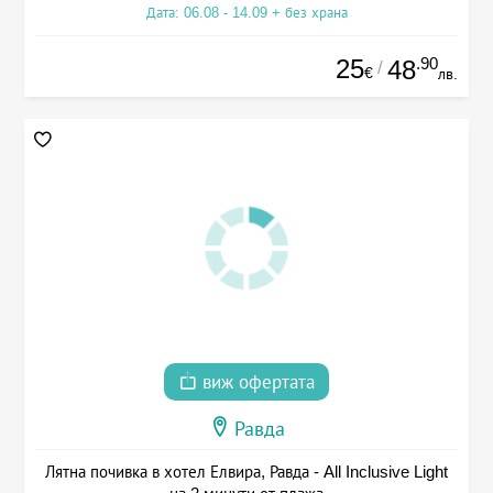
Дата: 06.08 - 14.09 + без храна
25
.90
48
/
€
лв.
виж офертата
Равда
Лятна почивка в хотел Елвира, Равда - All Inclusive Light