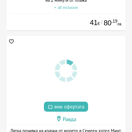
на 2 минути от плажа
+ all inclusive
41
.19
80
/
€
лв.
виж офертата
Равда
Лятна почивка на крачки от морето в Семеен хотел Минт,