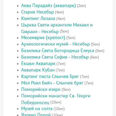
Аква Парадайз (аквапарк)
(2км)
Стария Несебър
(4км)
Къмпинг Лозана
(4км)
Църква Свети архангели Михаил и
Гавраил - Несебър
(5км)
Месемврия (крепост)
(5км)
Археологически музей - Несебър
(5км)
Базилика Света Богородица Елеуса
(6км)
Базилика Света София - Несебър
(6км)
Екшън Аквапарк
(7км)
Аквапарк Кубан
(7км)
Картинг писта Слънчев Бряг
(7км)
Мол Роял Бийч - Слънчев бряг
(7км)
Поморийско езеро
(9км)
Поморийски манастир Св. Георги
Победоносец
(10км)
Музей на солта
(10км)
Язовир Порой
(10км)