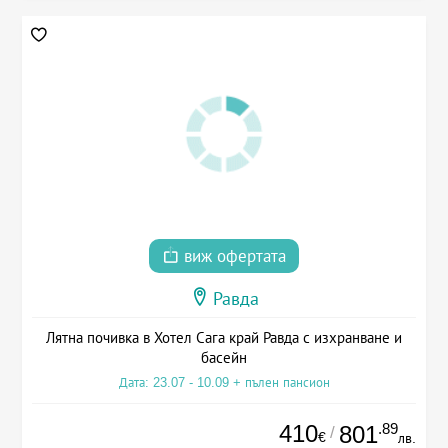
виж офертата
Равда
Лятна почивка в Хотел Сага край Равда с изхранване и
басейн
Дата: 23.07 - 10.09 + пълен пансион
410
.89
801
/
€
лв.