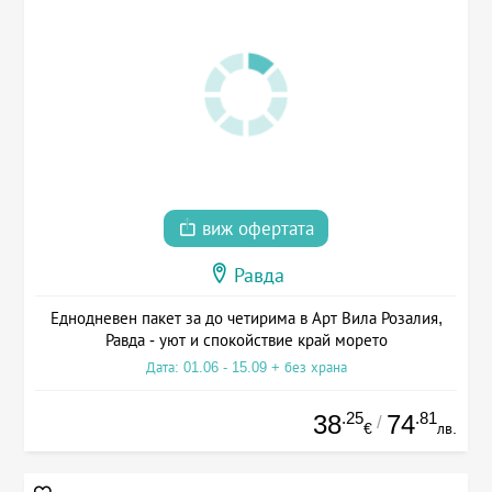
виж офертата
Равда
Еднодневен пакет за до четирима в Арт Вила Розалия,
Равда - уют и спокойствие край морето
Дата: 01.06 - 15.09 + без храна
.25
.81
38
74
/
€
лв.