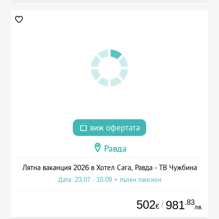
виж офертата
Равда
Лятна ваканция 2026 в Хотел Сага, Равда - ТВ Чужбина
Дата: 23.07 - 10.09 + пълен пансион
502
.83
981
/
€
лв.