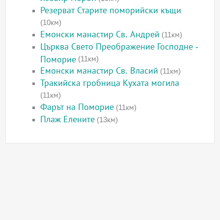
Резерват Старите поморийски къщи
(10км)
Емонски манастир Св. Андрей
(11км)
Църква Свето Преображение Господне -
Поморие
(11км)
Емонски манастир Св. Власий
(11км)
Тракийска гробница Кухата могила
(11км)
Фарът на Поморие
(11км)
Плаж Елените
(13км)