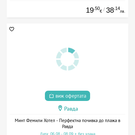
.50
.14
19
38
/
€
лв.
виж офертата
Равда
Минт Фемили Хотел - Перфектна почивка до плажа в
Равда
Дата: 06.08 - 08.09 + без храна