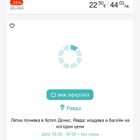
-15%
.50
.01
22
44
/
€
лв.
26.35€
виж офертата
Равда
Лятна почивка в Хотел Денис, Равда: нощувка и басейн на
изгодни цени
Дата: 04.08 - 30.09 + без храна