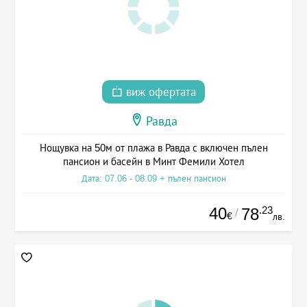
виж офертата
Равда
Нощувка на 50м от плажа в Равда с включен пълен
пансион и басейн в Минт Фемили Хотел
Дата: 07.06 - 08.09 + пълен пансион
40
.23
78
/
€
лв.