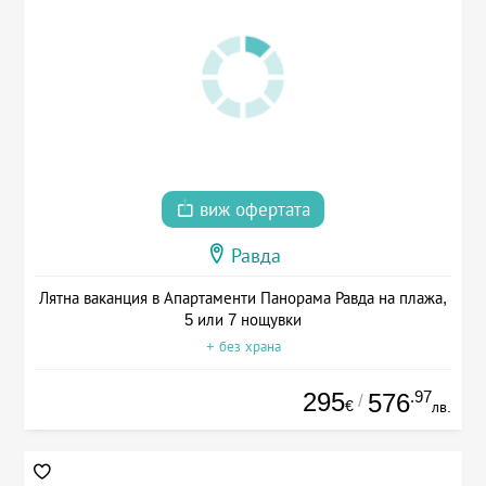
виж офертата
Равда
Лятна ваканция в Апартаменти Панорама Равда на плажа,
5 или 7 нощувки
+ без храна
295
.97
576
/
€
лв.