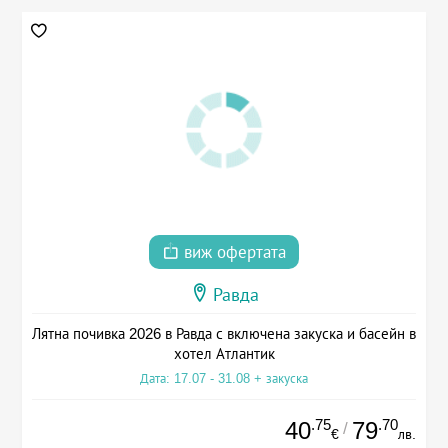
виж офертата
Равда
Лятна почивка 2026 в Равда с включена закуска и басейн в
хотел Атлантик
Дата: 17.07 - 31.08 + закуска
.75
.70
40
79
/
€
лв.