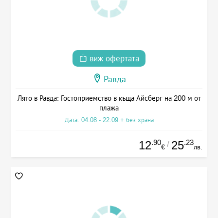
виж офертата
Равда
Лято в Равда: Гостоприемство в къща Айсберг на 200 м от
плажа
Дата: 04.08 - 22.09 + без храна
.90
.23
12
25
/
€
лв.