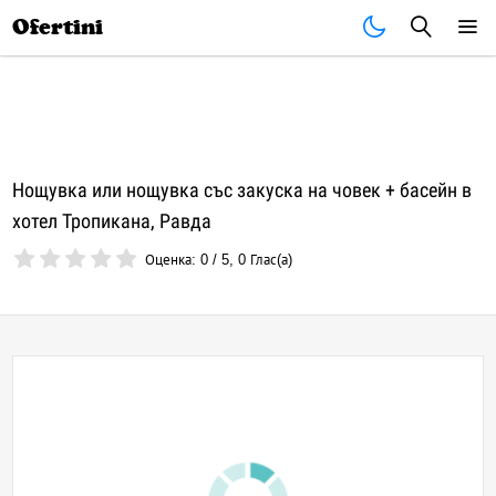
Почивки
Стоки
В града
Всички оферти
Ofertini
Нощувка или нощувка със закуска на човек + басейн в
хотел Тропикана, Равда
Оценка:
0
/
5
,
0
Глас(а)