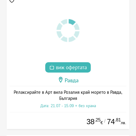
виж офертата
Равда
Релаксирайте в Арт вила Розалия край морето в Равда,
България
Дата: 21.07 - 15.09 + без храна
.25
.81
38
74
/
€
лв.