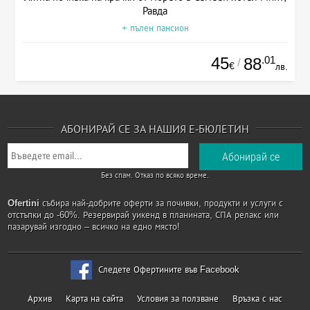
Равда
+ пълен пансион
45
.01
88
/
€
лв.
АБОНИРАЙ СЕ ЗА НАШИЯ Е-БЮЛЕТИН
Без спам. Отказ по всяко време.
Ofertini
събира най-добрите оферти за почивки, продукти и услуги с
отстъпки до -60%. Резервирай уикенд в планината, СПА релакс или
пазарувай изгодно – всичко на едно място!
Следете Офертините във Facebook
Архив
Карта на сайта
Условия за ползване
Връзка с нас