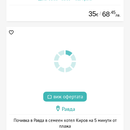
35
.45
68
/
€
лв.
виж офертата
Равда
Почивка в Равда в семеен хотел Киров на 5 минути от
плажа