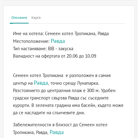
Описание
Карта
Име на хотела:
Семеен хотел Тропикана, Равда
Равда
Местоположение:
Тип настаняване:
BB - закуска
Валидност на офертата
от 20.06 до 10.09
Семеен хотел Тропикана е разположен в самия
Равда
център на
, точно срещу Лунапарка.
Разстоянието до централния плаж е 300 м. Удобен
градски транспорт свързва Равда със съседните
курорти. В зелената градина има басейн, където може
да се насладите на слънчевите дни.
Забележителности в близост до Семеен хотел
Равда
Тропикана, Равда,