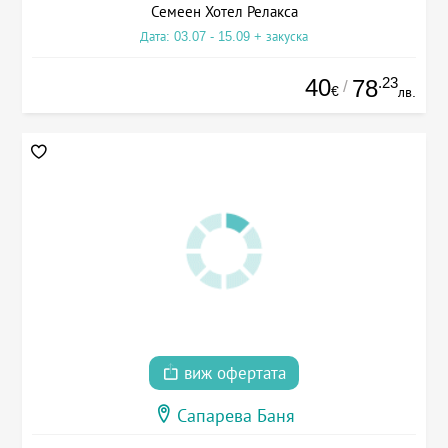
Семеен Хотел Релакса
Дата: 03.07 - 15.09 + закуска
40
.23
78
/
€
лв.
виж офертата
Сапарева Баня