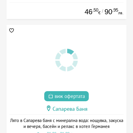
.50
.95
46
90
/
€
лв.
виж офертата
Сапарева Баня
Лято в Сапарева баня с минерална вода: нощувка, закуска
и вечеря, басейн и релакс в хотел Германея