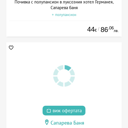
Почивка с полупансион в луксозния хотел Германея,
Сапарева баня
+ полупансион
44
.06
86
/
€
лв.
виж офертата
Сапарева Баня