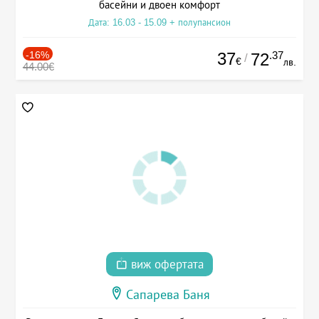
басейни и двоен комфорт
Дата: 16.03 - 15.09 + полупансион
-16%
37
.37
72
/
€
лв.
44.00€
виж офертата
Сапарева Баня