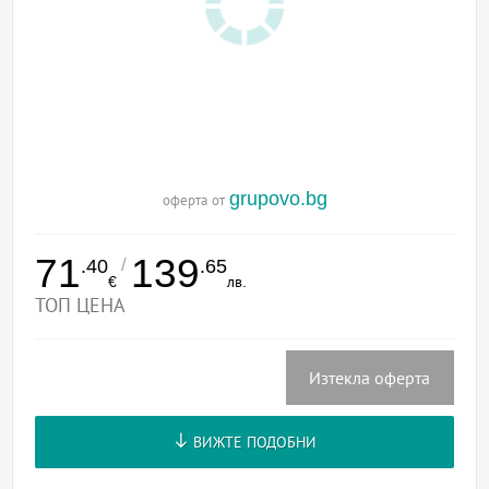
grupovo.bg
оферта от
71
139
/
.40
.65
€
лв.
ТОП ЦЕНА
Изтекла оферта
ВИЖТЕ ПОДОБНИ