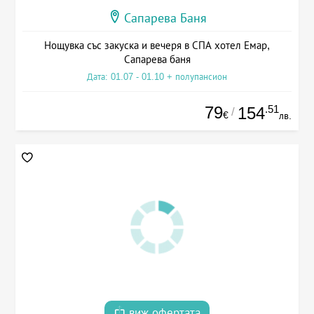
Сапарева Баня
Нощувка със закуска и вечеря в СПА хотел Емар,
Сапарева баня
Дата: 01.07 - 01.10 + полупансион
79
.51
154
/
€
лв.
виж офертата