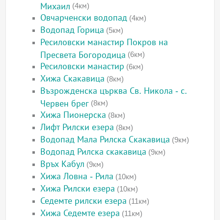
Михаил
(4км)
Овчарченски водопад
(4км)
Водопад Горица
(5км)
Ресиловски манастир Покров на
Пресвета Богородица
(6км)
Ресиловски манастир
(6км)
Хижа Скакавица
(8км)
Възрожденска църква Св. Никола - с.
Червен брег
(8км)
Хижа Пионерска
(8км)
Лифт Рилски езера
(8км)
Водопад Мала Рилска Скакавица
(9км)
Водопад Рилска скакавица
(9км)
Връх Кабул
(9км)
Хижа Ловна - Рила
(10км)
Хижа Рилски езера
(10км)
Седемте рилски езера
(11км)
Хижа Седемте езера
(11км)