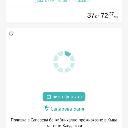
Дата: 01.06 - 31.08 + полупансион
37
.37
72
/
€
лв.
виж офертата
Сапарева Баня
Почивка в Сапарева баня: Уникално преживяване в Къща
за гости Кавдански