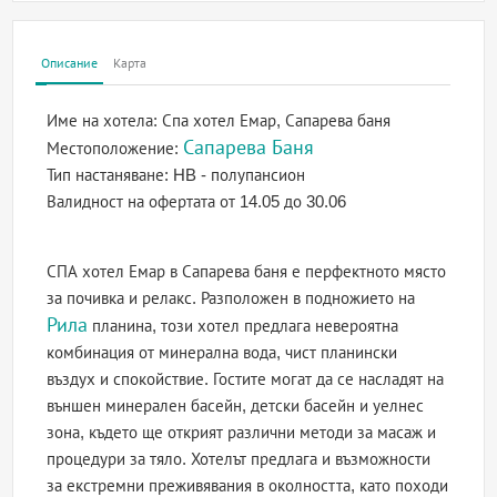
Описание
Карта
Име на хотела:
Спа хотел Емар, Сапарева баня
Сапарева Баня
Местоположение:
Тип настаняване:
HB - полупансион
Валидност на офертата
от 14.05 до 30.06
СПА хотел Емар в Сапарева баня е перфектното място
за почивка и релакс. Разположен в подножието на
Рила
планина, този хотел предлага невероятна
комбинация от минерална вода, чист планински
въздух и спокойствие. Гостите могат да се насладят на
външен минерален басейн, детски басейн и уелнес
зона, където ще открият различни методи за масаж и
процедури за тяло. Хотелът предлага и възможности
за екстремни преживявания в околността, като походи