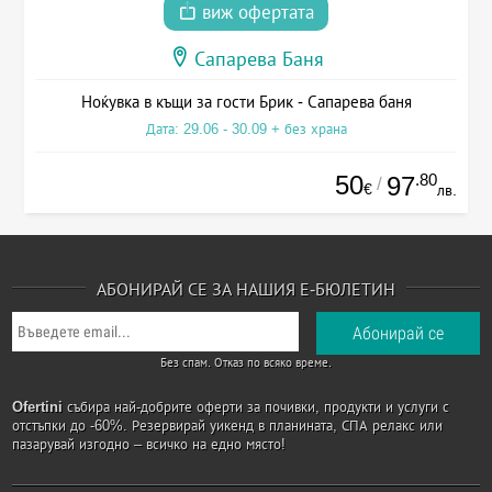
виж офертата
Сапарева Баня
Ноќувка в къщи за гости Брик - Сапарева баня
Дата: 29.06 - 30.09 + без храна
50
.80
97
/
€
лв.
АБОНИРАЙ СЕ ЗА НАШИЯ Е-БЮЛЕТИН
Без спам. Отказ по всяко време.
Ofertini
събира най-добрите оферти за почивки, продукти и услуги с
отстъпки до -60%. Резервирай уикенд в планината, СПА релакс или
пазарувай изгодно – всичко на едно място!