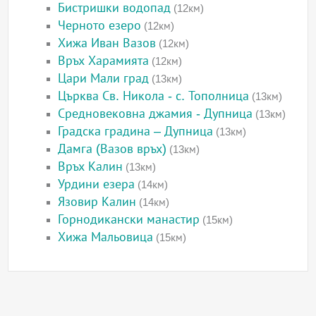
Бистришки водопад
(12км)
Черното езеро
(12км)
Хижа Иван Вазов
(12км)
Връх Харамията
(12км)
Цари Мали град
(13км)
Църква Св. Никола - с. Тополница
(13км)
Средновековна джамия - Дупница
(13км)
Градска градина – Дупница
(13км)
Дамга (Вазов връх)
(13км)
Връх Калин
(13км)
Урдини езера
(14км)
Язовир Калин
(14км)
Горнодикански манастир
(15км)
Хижа Мальовица
(15км)