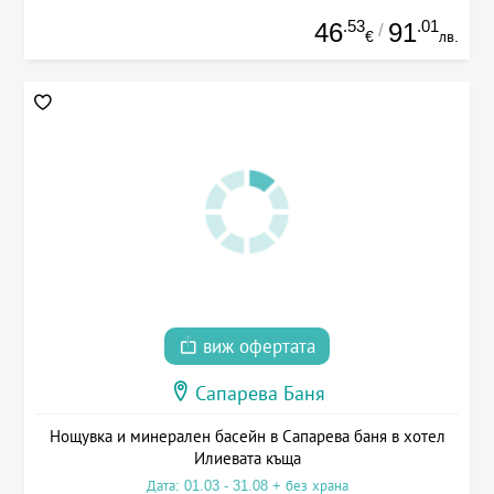
.53
.01
46
91
/
€
лв.
виж офертата
Сапарева Баня
Нощувка и минерален басейн в Сапарева баня в хотел
Илиевата къща
Дата: 01.03 - 31.08 + без храна