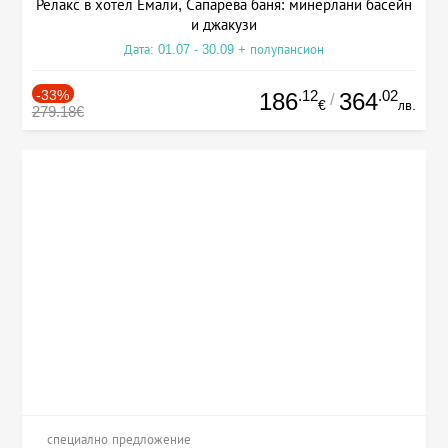
Релакс в хотел Емали, Сапарева баня: минерлани басейн
и джакузи
Дата: 01.07 - 30.09 + полупансион
-33%
.12
.02
186
364
/
€
лв.
279.18€
специално предложение