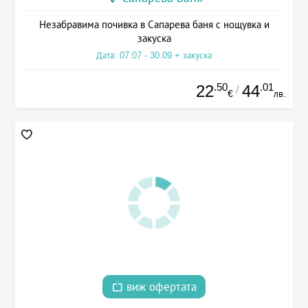
Незабравима почивка в Сапарева баня с нощувка и
закуска
Дата: 07.07 - 30.09 + закуска
.50
.01
22
44
/
€
лв.
виж офертата