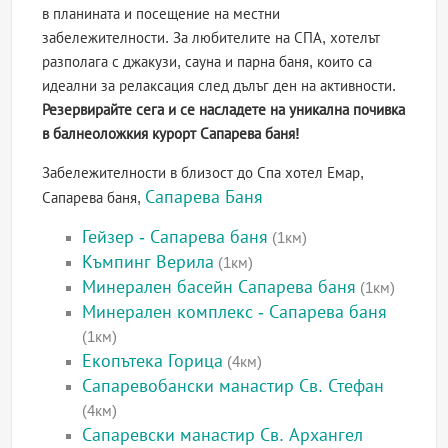
в планината и посещение на местни
забележителности. За любителите на СПА, хотелът
разполага с джакузи, сауна и парна баня, които са
идеални за релаксация след дълъг ден на активности.
Резервирайте сега и се насладете на уникална почивка
в балнеоложкия курорт Сапарева баня!
Забележителности в близост до Спа хотел Емар,
Сапарева Баня
Сапарева баня,
Гейзер - Сапарева баня
(1км)
Къмпинг Верила
(1км)
Минерален басейн Сапарева баня
(1км)
Минерален комплекс - Сапарева баня
(1км)
Екопътека Горица
(4км)
Сапаревобански манастир Св. Стефан
(4км)
Сапаревски манастир Св. Архангел