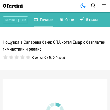
Ofertini
Почивки
Стоки
В града
Всички оферти
Нощувка в Сапарева баня: СПА хотел Емар с безплатни
гимнастики и релакс
Оценка:
0
/
5
,
0
Глас(а)