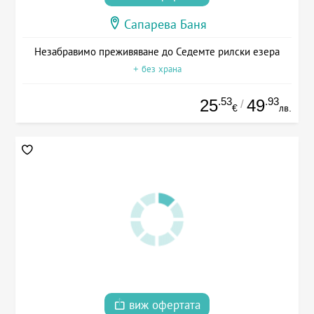
Сапарева Баня
Незабравимо преживяване до Седемте рилски езера
+ без храна
.53
.93
25
49
/
€
лв.
виж офертата