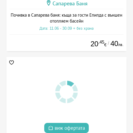
Сапарева Баня
Почивка в Сапарева баня: къща за гости Епипда с външен
отопляем басейн
Дата: 11.06 - 30.09 + без храна
.45
40
20
/
лв.
€
виж офертата