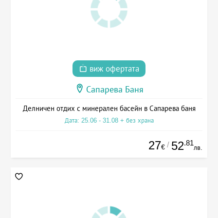
виж офертата
Сапарева Баня
Делничен отдих с минерален басейн в Сапарева баня
Дата: 25.06 - 31.08 + без храна
27
.81
52
/
€
лв.