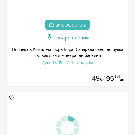
виж офертата
Сапарева Баня
Почивка в Комплекс Бора Бора, Сапарева баня: нощувка
със закуска и минерални басейни
Дата: 15.05 - 31.10 + закуска
49
.84
95
/
€
лв.