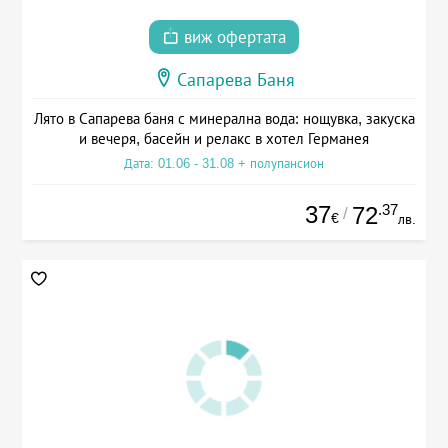
виж офертата
Сапарева Баня
Лято в Сапарева баня с минерална вода: нощувка, закуска
и вечеря, басейн и релакс в хотел Германея
Дата: 01.06 - 31.08 + полупансион
37
.37
72
/
€
лв.