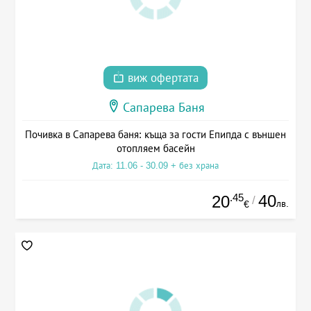
виж офертата
Сапарева Баня
Почивка в Сапарева баня: къща за гости Епипда с външен
отопляем басейн
Дата: 11.06 - 30.09 + без храна
.45
40
20
/
лв.
€