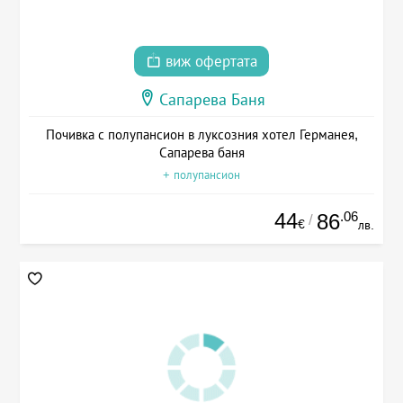
виж офертата
Сапарева Баня
Почивка с полупансион в луксозния хотел Германея,
Сапарева баня
+ полупансион
44
.06
86
/
€
лв.