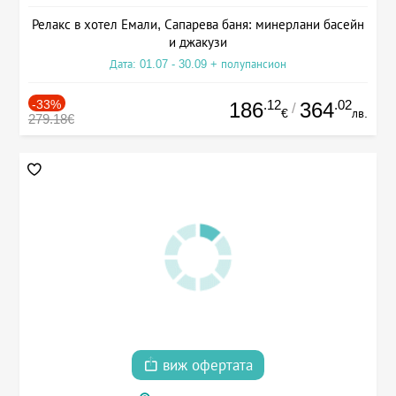
Релакс в хотел Емали, Сапарева баня: минерлани басейн
и джакузи
Дата: 01.07 - 30.09 + полупансион
-33%
.12
.02
186
364
/
€
лв.
279.18€
виж офертата