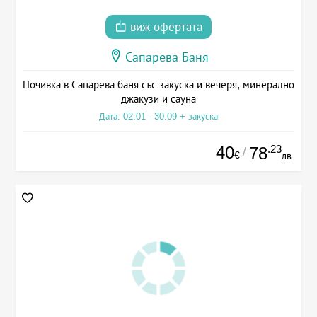
виж офертата
Сапарева Баня
Почивка в Сапарева баня със закуска и вечеря, минерално
джакузи и сауна
Дата: 02.01 - 30.09 + закуска
40
.23
78
/
€
лв.