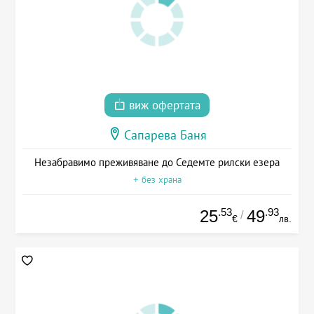
виж офертата
Сапарева Баня
Незабравимо преживяване до Седемте рилски езера
+ без храна
.53
.93
25
49
/
€
лв.