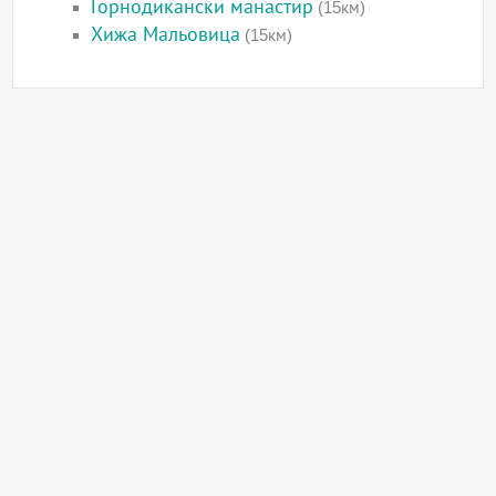
Горнодикански манастир
(15км)
Хижа Мальовица
(15км)