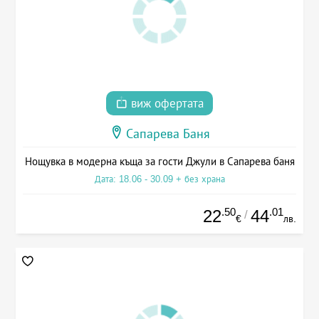
виж офертата
Сапарева Баня
Нощувка в модерна къща за гости Джули в Сапарева баня
Дата: 18.06 - 30.09 + без храна
.50
.01
22
44
/
€
лв.