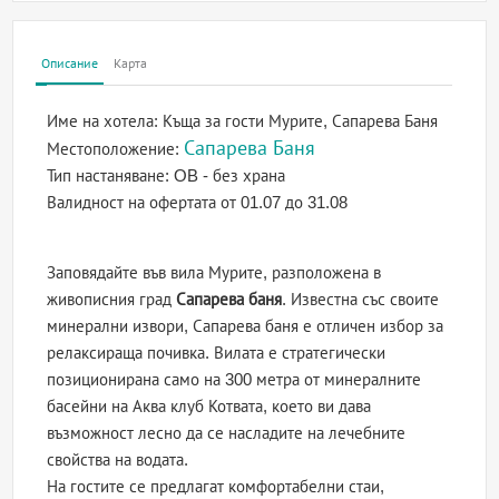
Описание
Карта
Име на хотела:
Къща за гости Мурите, Сапарева Баня
Сапарева Баня
Местоположение:
Тип настаняване:
OB - без храна
Валидност на офертата
от 01.07 до 31.08
Заповядайте във вила Мурите, разположена в
живописния град
Сапарева баня
. Известна със своите
минерални извори, Сапарева баня е отличен избор за
релаксираща почивка. Вилата е стратегически
позиционирана само на 300 метра от минералните
басейни на Аква клуб Котвата, което ви дава
възможност лесно да се насладите на лечебните
свойства на водата.
На гостите се предлагат комфортабелни стаи,