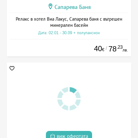
Сапарева Баня
Релакс в хотел Виа Лакус, Сапарева баня с вътрешен
минерален басейн
Дата: 02.01 - 30.09 + полупансион
40
.23
78
/
€
лв.
виж офертата