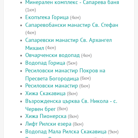
Минерален комплекс - Сапарева баня
(1км)
Екопътека Горица
(4км)
Сапаревобански манастир Св. Стефан
(4км)
Сапаревски манастир Св. Архангел
Михаил
(4км)
Овчарченски водопад
(4км)
Водопад Горица
(5км)
Ресиловски манастир Покров на
Пресвета Богородица
(6км)
Ресиловски манастир
(6км)
Хижа Скакавица
(8км)
Възрожденска църква Св. Никола - с.
Червен брег
(8км)
Хижа Пионерска
(8км)
Лифт Рилски езера
(8км)
Водопад Мала Рилска Скакавица
(9км)