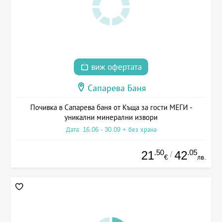
виж офертата
Сапарева Баня
Почивка в Сапарева баня от Къща за гости МЕГИ -
уникални минерални извори
Дата: 16.06 - 30.09 + без храна
.50
.05
21
42
/
€
лв.