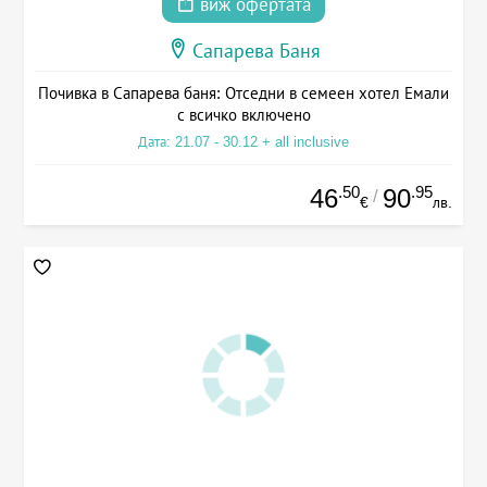
виж офертата
Сапарева Баня
Почивка в Сапарева баня: Отседни в семеен хотел Емали
с всичко включено
Дата: 21.07 - 30.12 + all inclusive
.50
.95
46
90
/
€
лв.