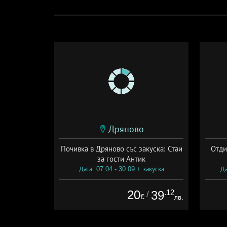
Дряново
Почивка в Дряново със закуска: Стаи
Отди
за гости Антик
Дата: 07.04 - 30.09 + закуска
Да
20
.12
39
/
€
лв.