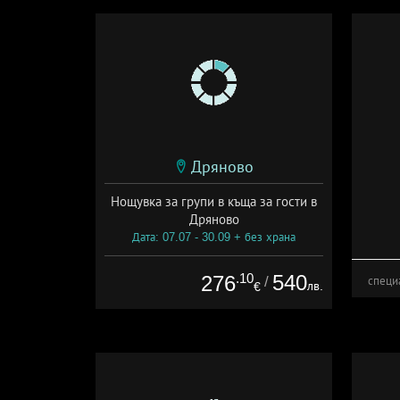
Дряново
Нощувка за групи в къща за гости в
Дряново
Дата: 07.07 - 30.09 + без храна
.10
540
276
/
специ
лв.
€