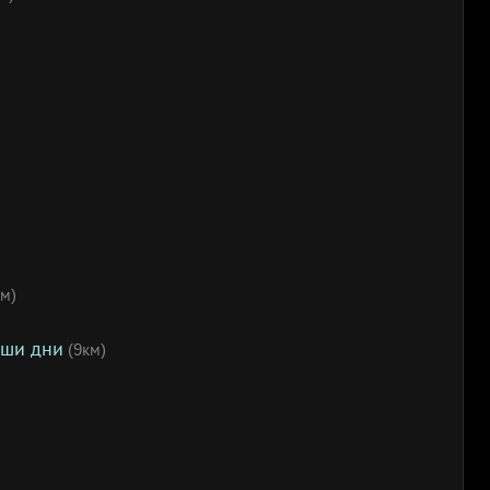
м)
аши дни
(9км)