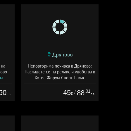
Дряново
 на
Неповторима почивка в Дряново:
ново
Насладете се на релакс и удобства в
Хотел Форум Спорт Палас
на
Дата: 13.07 - 30.09 + полупансион
90
45
.01
88
/
лв.
€
лв.