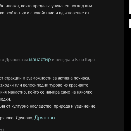
обстановка, която предлага уникален поглед към
ки, който търси спокойствие и вдъхновение от
манастир
ато Дряновския
и пещерата Бачо Киро
т атракции и възможности за активна почивка.
азходки или велосипедни турове из красивите
кия манастир, който се намира само на няколко
ледки.
ция от културно наследство, природа и уединение.
Дряново
Дряново, Дряново,
м)