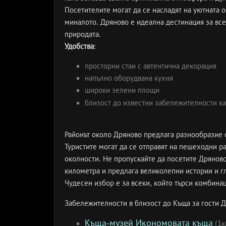
Посетителите могат да се насладят на уютната 
миналото. Дряново е идеална дестинация за все
природата.
Удобства
:
просторни стаи с автентична декорация
напълно оборудвана кухня
широки зелени площи
близост до известни забележителности к
Районът около Дряново предлага разнообразие о
Туристите могат да се отправят на пешеходни р
околности. Не пропускайте да посетите Дряновс
километра и предлага великолепни истории и г
Чудесен избор е за всеки, който търси комбина
Забележителности в близост до Къща за гости 
Къща-музей Икономовата къща
(1к