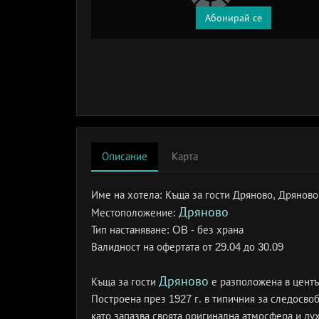
Абонирай се
Описание
Карта
Име на хотела:
Къща за гости Дряново, Дряново
Дряново
Местоположение:
Тип настаняване:
OB - без храна
Валидност на офертата
от 29.04 до 30.09
Дряново
Къща за гости
е разположена в център
Построена през 1927 г. в типичния за следосвоб
като запазва своята оригинална атмосфера и дух