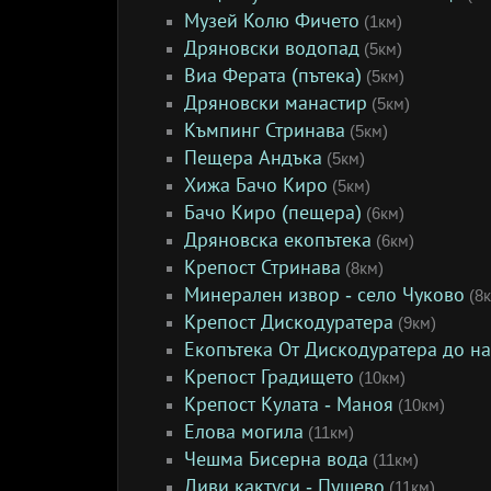
Музей Колю Фичето
(1км)
Дряновски водопад
(5км)
Виа Ферата (пътека)
(5км)
Дряновски манастир
(5км)
Къмпинг Стринава
(5км)
Пещера Андъка
(5км)
Хижа Бачо Киро
(5км)
Бачо Киро (пещера)
(6км)
Дряновска екопътека
(6км)
Крепост Стринава
(8км)
Минерален извор - село Чуково
(8к
Крепост Дискодуратера
(9км)
Екопътека От Дискодуратера до н
Крепост Градището
(10км)
Крепост Кулата - Маноя
(10км)
Елова могила
(11км)
Чешма Бисерна вода
(11км)
Диви кактуси - Пушево
(11км)