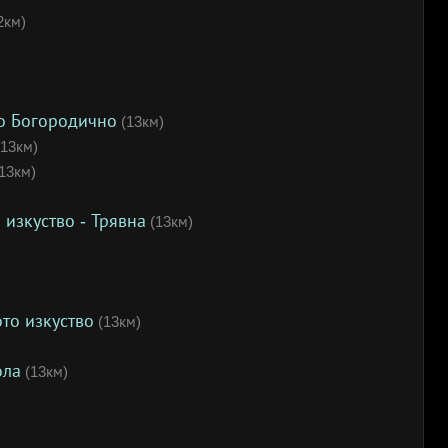
2км)
о Богородично
(13км)
13км)
13км)
 изкуство - Трявна
(13км)
то изкуство
(13км)
ола
(13км)