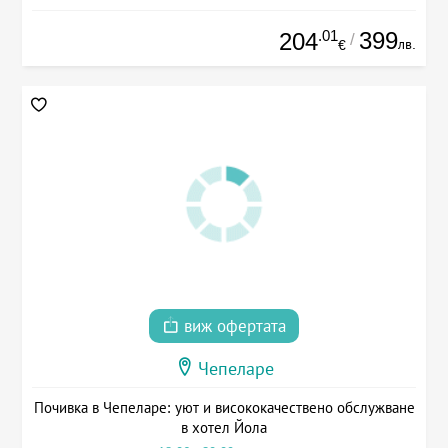
.01
399
204
/
лв.
€
виж офертата
Чепеларе
Почивка в Чепеларе: уют и висококачествено обслужване
в хотел Йола