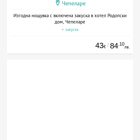
Чепеларе
Изгодна нощувка с включена закуска в хотел Родопски
дом, Чепеларе
+ закуска
43
.10
84
/
€
лв.