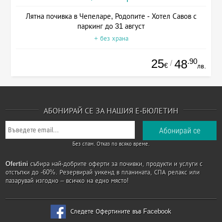
Лятна почивка в Чепеларе, Родопите - Хотел Савов с
паркинг до 31 август
+ без храна
25
.90
48
/
€
лв.
АБОНИРАЙ СЕ ЗА НАШИЯ Е-БЮЛЕТИН
Без спам. Отказ по всяко време.
Ofertini
събира най-добрите оферти за почивки, продукти и услуги с
отстъпки до -60%. Резервирай уикенд в планината, СПА релакс или
пазарувай изгодно – всичко на едно място!
Следете Офертините във Facebook