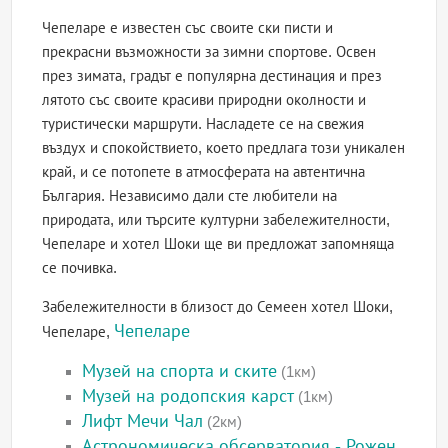
Чепеларе е известен със своите ски писти и
прекрасни възможности за зимни спортове. Освен
през зимата, градът е популярна дестинация и през
лятото със своите красиви природни околности и
туристически маршрути. Насладете се на свежия
въздух и спокойствието, което предлага този уникален
край, и се потопете в атмосферата на автентична
България. Независимо дали сте любители на
природата, или търсите културни забележителности,
Чепеларе и хотел Шоки ще ви предложат запомняща
се почивка.
Забележителности в близост до Семеен хотел Шоки,
Чепеларе
Чепеларе,
Музей на спорта и ските
(1км)
Музей на родопския карст
(1км)
Лифт Мечи Чал
(2км)
Астрономическа обсерватория - Рожен