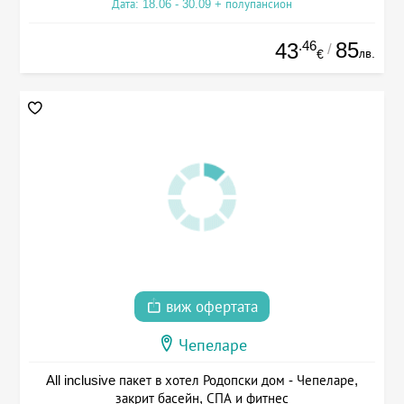
Дата: 18.06 - 30.09 + полупансион
.46
85
43
/
лв.
€
виж офертата
Чепеларе
All inclusive пакет в хотел Родопски дом - Чепеларе,
закрит басейн, СПА и фитнес