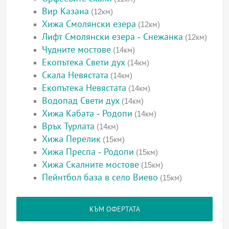
Вир Казана
(12км)
Хижа Смолянски езера
(12км)
Лифт Смолянски езера - Снежанка
(12км)
Чудните мостове
(14км)
Екопътека Свети дух
(14км)
Скала Невястата
(14км)
Екопътека Невястата
(14км)
Водопад Свети дух
(14км)
Хижа Кабата - Родопи
(14км)
Връх Турлата
(14км)
Хижа Перелик
(15км)
Хижа Преспа - Родопи
(15км)
Хижа Скалните мостове
(15км)
Пейнтбол база в село Виево
(15км)
КЪМ ОФЕРТАТА