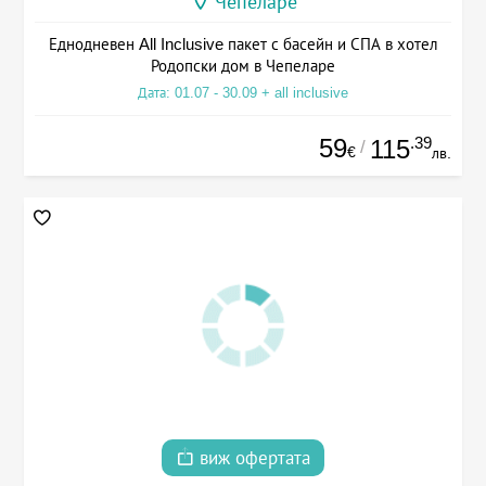
Чепеларе
Еднодневен All Inclusive пакет с басейн и СПА в хотел
Родопски дом в Чепеларе
Дата: 01.07 - 30.09 + all inclusive
59
.39
115
/
€
лв.
виж офертата