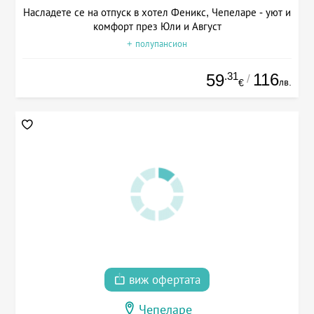
Насладете се на отпуск в хотел Феникс, Чепеларе - уют и
комфорт през Юли и Август
+ полупансион
.31
116
59
/
лв.
€
виж офертата
Чепеларе