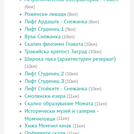
(6км)
Роженски ливади
(8км)
Лифт Ардашлъ - Снежанка
(8км)
Лифт Студенец 1
(9км)
Връх Снежанка
(10км)
Скален феномен Главата
(10км)
Тракийска крепост Заград
(10км)
Широка лъка (архитектурен резерват)
(10км)
Лифт Студенец 2
(10км)
Лифт Студенец 3
(10км)
Лифт Стойките - Снежанка
(10км)
Смолянски езера
(11км)
Скално образувание Момата
(11км)
Исторически музей и галерия -
Момчиловци
(11км)
Хижа Момчил юнак
(11км)
Орфеевите скали
(11км)