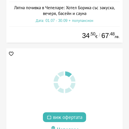
Лятна почивка в Чепеларе: Хотел Борика със закуска,
вечеря, басейн и сауна
Дата: 01.07 - 30.09 + полупансион
.50
.48
34
67
/
€
лв.
виж офертата