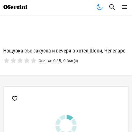
Почивки
Стоки
В града
Всички оферти
Ofertini
Нощувка със закуска и вечеря в хотел Шоки, Чепеларе
Оценка:
0
/
5
,
0
Глас(а)