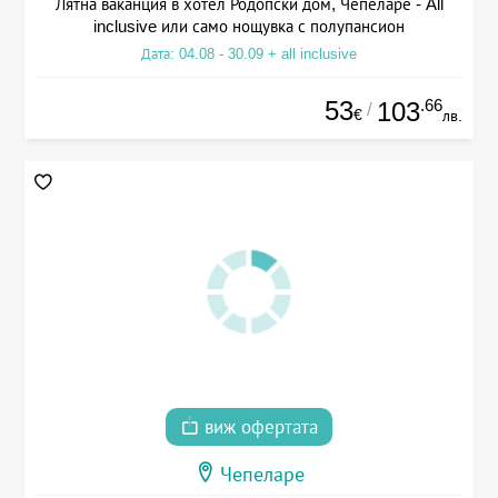
Лятна ваканция в хотел Родопски дом, Чепеларе - All
inclusive или само нощувка с полупансион
Дата: 04.08 - 30.09 + all inclusive
53
.66
103
/
€
лв.
виж офертата
Чепеларе