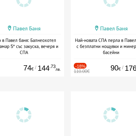
Павел Баня
Павел Баня
о в Павел баня: Балнеохотел
Най-новата СПА перла в Паве
мар 5* със закуска, вечеря и
с безплатни нощувки и мине
СПА
басейни
а: 23.07 - 22.12 + полупансион
Дата: 04.08 - 30.09 + полупанс
74
.73
-18%
90
144
17
/
/
€
€
лв.
110.00€