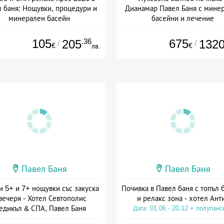
 баня: Нощувки, процедури и
Дианамар Павел Баня с мине
минерален басейн
басейни и лечение
Дата: 01.01 - 30.09 + закуска
Дата: 23.07 - 22.12 + полупанс
105
.36
675
205
132
/
/
€
€
лв.
Павел Баня
Павел Баня
и 5+ и 7+ нощувки със закуска
Почивка в Павел баня с топъл 
вечеря - Хотел Севтополис
и релакс зона - хотел Ант
едикъл & СПА, Павел Баня
Дата: 01.06 - 20.12 + полупанс
а: 02.04 - 20.12 + полупансион