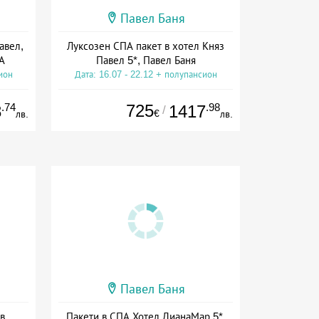
Павел Баня
авел,
Луксозен СПА пакет в хотел Княз
А
Павел 5*, Павел Баня
ион
Дата: 16.07 - 22.12 + полупансион
.74
725
.98
8
1417
/
€
лв.
лв.
Павел Баня
в
Пакети в СПА Хотел ДианаМар 5*,