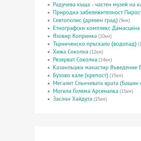
Радучева къща - частен музей на к
Природна забележителност Пирос
Севтополис (древен град)
(9км)
Етнографски комплекс Дамасцена
Язовир Копринка
(10км)
Търниченско пръскало (водопад)
(
Хижа Соколна
(12км)
Резерват Соколна
(14км)
Казанлъшки манастир Въведение 
Бузово кале (крепост)
(15км)
Мегалит Слънчевата врата (Бащин 
Могила Голяма Арсеналка
(15км)
Заслон Хайдута
(15км)