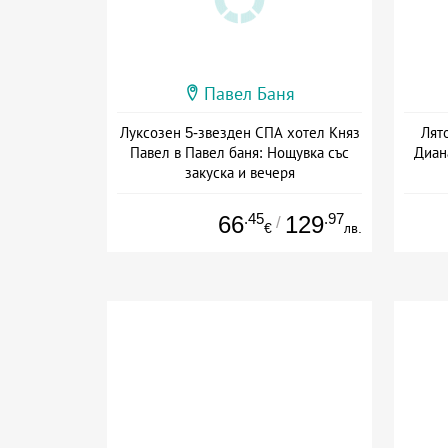
Павел Баня
Луксозен 5-звезден СПА хотел Княз
Лят
Павел в Павел баня: Нощувка със
Диана
закуска и вечеря
Дата: 17.07 - 22.12 + полупансион
Дат
.45
.97
66
129
/
€
лв.