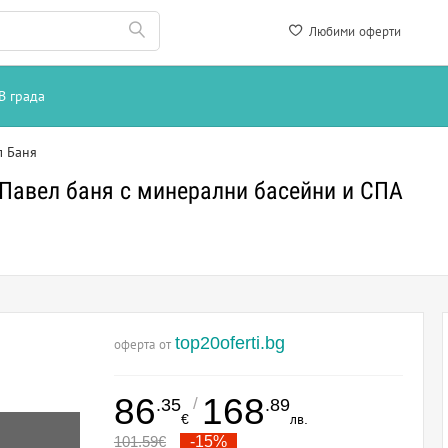
Любими оферти
В града
л Баня
 Павел баня с минерални басейни и СПА
top20oferti.bg
оферта от
86
168
/
.35
.89
€
лв.
101.59
€
-15%