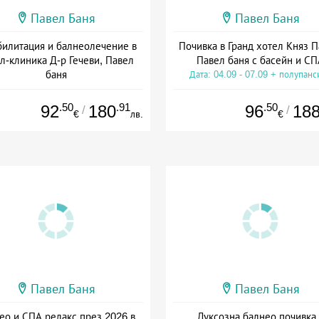
Павел Баня
Павел Баня
билитация и балнеолечение в
Почивка в Гранд хотел Княз П
л-клиника Д-р Гечеви, Павел
Павел баня с басейн и СП
баня
Дата: 04.09 - 07.09 + полупанс
а: 01.04 - 22.12 + полупансион
.50
.91
.50
92
180
96
18
/
/
€
лв.
€
Павел Баня
Павел Баня
ео и СПА релакс през 2026 в
Луксозна балнео почивка 