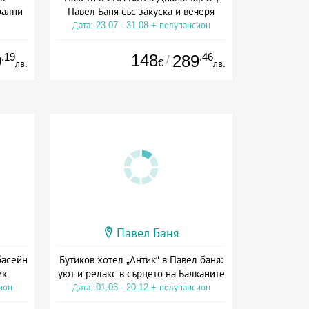
рални
Павел Баня със закуска и вечеря
Дата: 23.07 - 31.08 + полупансион
ион
.19
148
.46
0
289
/
€
лв.
лв.
Павел Баня
басейн
Бутиков хотел „Антик“ в Павел баня:
ик
уют и релакс в сърцето на Балканите
ион
Дата: 01.06 - 20.12 + полупансион