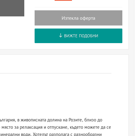
Изтекла оферта
ВИЖТЕ ПОДОБНИ
ългария, в живописната долина на Розите, близо до
 място за релаксация и отпускане, където можете да се
минерални води. Хотелът разполага с разнообразни