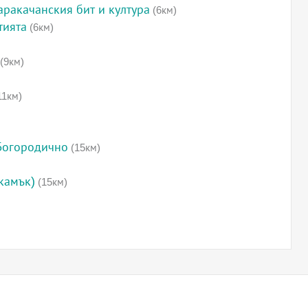
аракачанския бит и култура
(6км)
тията
(6км)
(9км)
11км)
Богородично
(15км)
камък)
(15км)