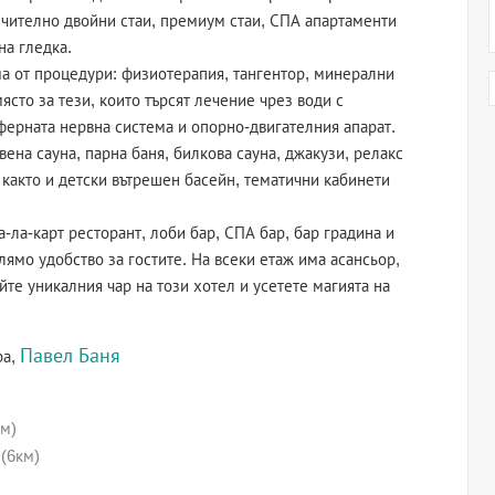
чително двойни стаи, премиум стаи, СПА апартаменти
на гледка.
ма от процедури: физиотерапия, тангентор, минерални
ясто за тези, които търсят лечение чрез води с
ферната нервна система и опорно-двигателния апарат.
ена сауна, парна баня, билкова сауна, джакузи, релакс
 както и детски вътрешен басейн, тематични кабинети
а-ла-карт ресторант, лоби бар, СПА бар, бар градина и
лямо удобство за гостите. На всеки етаж има асансьор,
те уникалния чар на този хотел и усетете магията на
Павел Баня
ра,
м)
(6км)