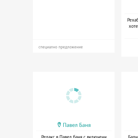
Реха
хоте
Дат
специално предложение
Павел Баня
Релакс в Павел баня с включени
Балн