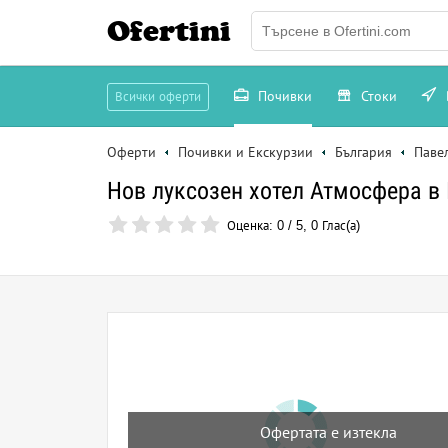
Ofertini
Почивки
Стоки
Всички оферти
Оферти
Почивки и Екскурзии
България
Паве
Нов луксозен хотел Атмосфера в
Оценка:
0
/
5
,
0
Глас(а)
Офертата е изтекла