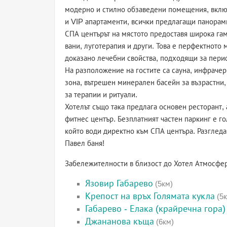
модерно и стилно обзаведени помещения, вклю
и VIP апартаменти, всички предлагащи панорам
СПА центърът на мястото предоставя широка га
вани, луготерапия и други. Това е перфектното м
доказано лечебни свойства, подходящи за пери
На разположение на гостите са сауна, инфрачерв
зона, вътрешен минерален басейн за възрастни,
за терапии и ритуали.
Хотелът също така предлага основен ресторант, 
фитнес център. Безплатният частен паркинг е го
който води директно към СПА центъра. Разгледай
Павел баня!
Забележителности в близост до Хотел Атмосфе
Язовир Габарево
(5км)
Крепост на връх Голямата кукла
(5к
Габарево - Елака (крайречна гора)
Джананова къща
(6км)