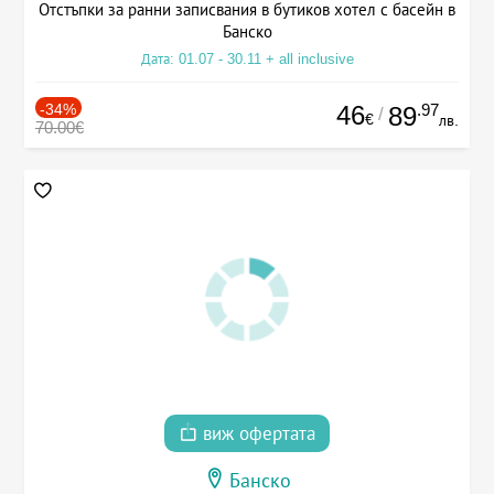
Отстъпки за ранни записвания в бутиков хотел с басейн в
Банско
Дата: 01.07 - 30.11 + all inclusive
-34%
46
.97
89
/
€
лв.
70.00€
виж офертата
Банско