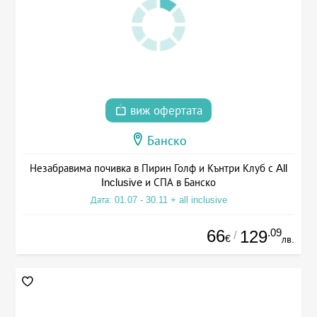
виж офертата
Банско
Незабравима почивка в Пирин Голф и Кънтри Клуб с All
Inclusive и СПА в Банско
Дата: 01.07 - 30.11 + all inclusive
66
.09
129
/
€
лв.