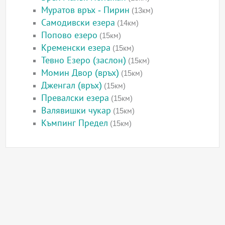
Муратов връх - Пирин
(13км)
Самодивски езера
(14км)
Попово езеро
(15км)
Кременски езера
(15км)
Тевно Езеро (заслон)
(15км)
Момин Двор (връх)
(15км)
Дженгал (връх)
(15км)
Превалски езера
(15км)
Валявишки чукар
(15км)
Къмпинг Предел
(15км)