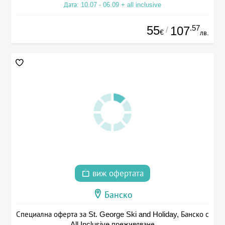
Дата: 10.07 - 06.09 + all inclusive
55
.57
107
/
€
лв.
виж офертата
Банско
Специална оферта за St. George Ski and Holiday, Банско с
All Inclusive преживяване