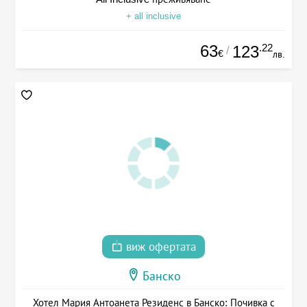
+ all inclusive
63
.22
123
/
€
лв.
виж офертата
Банско
Хотел Мария Антоанета Резиденс в Банско: Почивка с