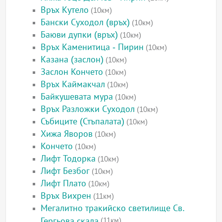
Връх Кутело
(10км)
Бански Суходол (връх)
(10км)
Баюви дупки (връх)
(10км)
Връх Каменитица - Пирин
(10км)
Казана (заслон)
(10км)
Заслон Кончето
(10км)
Връх Каймакчал
(10км)
Байкушевата мура
(10км)
Връх Разложки Суходол
(10км)
Събиците (Стъпалата)
(10км)
Хижа Яворов
(10км)
Кончето
(10км)
Лифт Тодорка
(10км)
Лифт Безбог
(10км)
Лифт Плато
(10км)
Връх Вихрен
(11км)
Мегалитно тракийско светилище Св.
Гергьова скала
(11км)