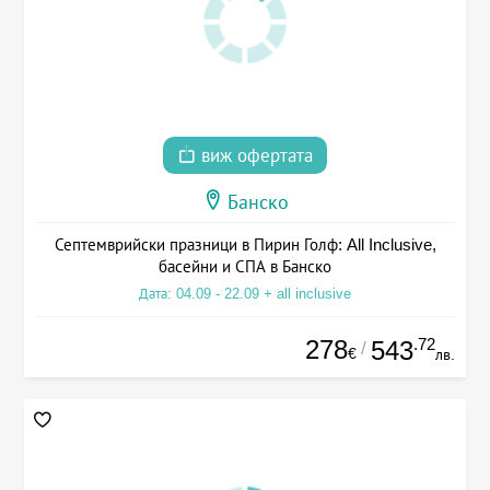
виж офертата
Банско
Септемврийски празници в Пирин Голф: All Inclusive,
басейни и СПА в Банско
Дата: 04.09 - 22.09 + all inclusive
278
.72
543
/
€
лв.