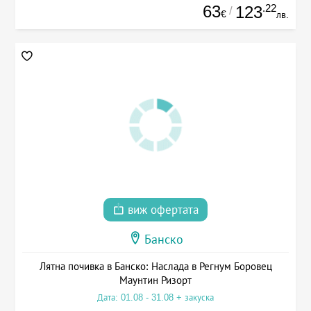
63
.22
123
/
€
лв.
виж офертата
Банско
Лятна почивка в Банско: Наслада в Регнум Боровец
Маунтин Ризорт
Дата: 01.08 - 31.08 + закуска