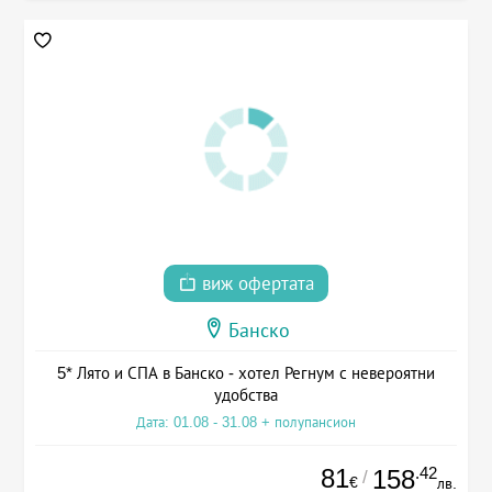
виж офертата
Банско
5* Лято и СПА в Банско - хотел Регнум с невероятни
удобства
Дата: 01.08 - 31.08 + полупансион
81
.42
158
/
€
лв.