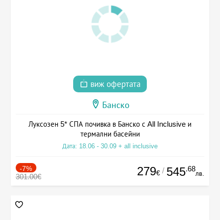
виж офертата
Банско
Луксозен 5* СПА почивка в Банско с All Inclusive и
термални басейни
Дата: 18.06 - 30.09 + all inclusive
-7%
279
.68
545
/
€
лв.
301.00€