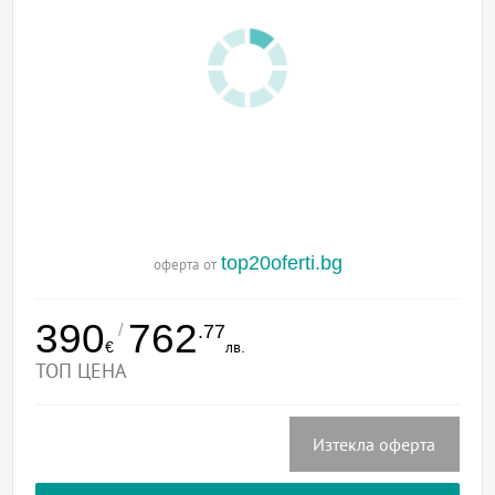
top20oferti.bg
оферта от
390
762
/
.77
€
лв.
ТОП ЦЕНА
Изтекла оферта