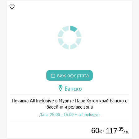
виж офертата
Банско
Почивка All Inclusive в Мурите Парк Хотел край Банско с
басейни и релакс зона
Дата: 25.06 - 15.09 + all inclusive
60
.35
117
/
€
лв.