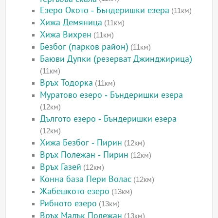
Езеро Окото - Бъндеришки езера
(11км)
Хижа Демяница
(11км)
Хижа Вихрен
(11км)
Безбог (парков район)
(11км)
Баюви Дупки (резерват Джинджирица)
(11км)
Връх Тодорка
(11км)
Муратово езеро - Бъндеришки езера
(12км)
Дългото езеро - Бъндеришки езера
(12км)
Хижа Безбог - Пирин
(12км)
Връх Полежан - Пирин
(12км)
Връх Газей
(12км)
Конна база Пери Волас
(12км)
Жабешкото езеро
(13км)
Рибното езеро
(13км)
Връх Малък Полежан
(13км)