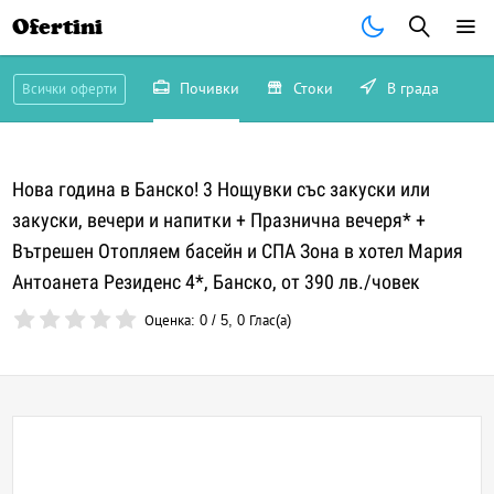
Ofertini
Почивки
Стоки
В града
Всички оферти
Нова година в Банско! 3 Нощувки със закуски или
закуски, вечери и напитки + Празнична вечеря* +
Вътрешен Отопляем басейн и СПА Зона в хотел Мария
Антоанета Резиденс 4*, Банско, от 390 лв./човек
Оценка:
0
/
5
,
0
Глас(а)