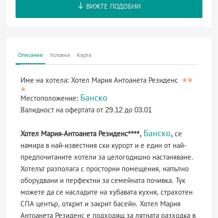
ВИЖТЕ ПОДОБНИ
Описание
Условия
Карта
Име на хотела:
Хотел Мария Антоанета Резиденс
Банско
Местоположение:
Валидност на офертата
от 29.12 до 03.01
Банско
Хотел Мария-Антоанета Резиденс****,
,
се
намира в най-известния ски курорт и е един от най-
предпочитаните хотели за целогодишно настаняване.
Хотелът разполага с просторни помещения, напълно
оборудвани и перфектни за семейната почивка. Тук
можете да се насладите на хубавата кухня, страхотен
СПА център, открит и закрит басейн. Хотел Мария
Антоанета Резиденс е подходящ за лятната разходка в