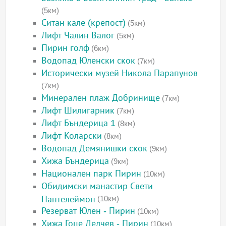
(5км)
Ситан кале (крепост)
(5км)
Лифт Чалин Валог
(5км)
Пирин голф
(6км)
Водопад Юленски скок
(7км)
Исторически музей Никола Парапунов
(7км)
Минерален плаж Добринище
(7км)
Лифт Шилигарник
(7км)
Лифт Бъндерица 1
(8км)
Лифт Коларски
(8км)
Водопад Демянишки скок
(9км)
Хижа Бъндерица
(9км)
Национален парк Пирин
(10км)
Обидимски манастир Свети
Пантелеймон
(10км)
Резерват Юлен - Пирин
(10км)
Хижа Гоце Делчев - Пирин
(10км)