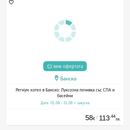
виж офертата
Банско
Регнум хотел в Банско: Луксозна почивка със СПА и
басейни
Дата: 01.08 - 31.08 + закуска
58
.44
113
/
€
лв.