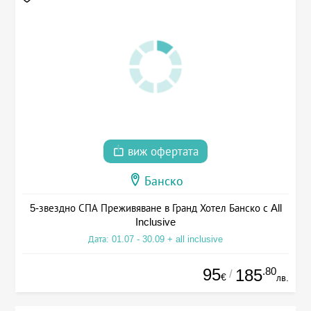
виж офертата
Банско
5-звездно СПА Преживяване в Гранд Хотел Банско с All
Inclusive
Дата: 01.07 - 30.09 + all inclusive
95
.80
185
/
€
лв.