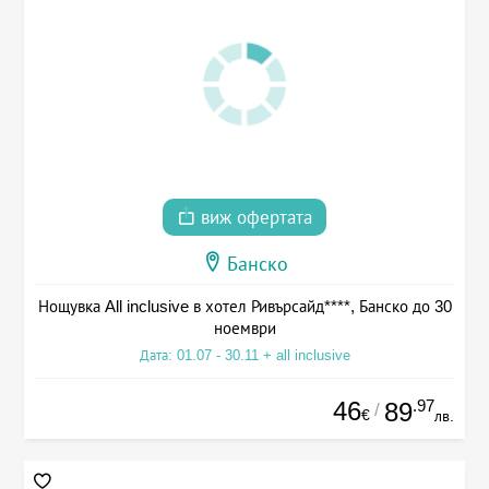
виж офертата
Банско
Нощувка All inclusive в хотел Ривърсайд****, Банско до 30
ноември
Дата: 01.07 - 30.11 + all inclusive
46
.97
89
/
€
лв.