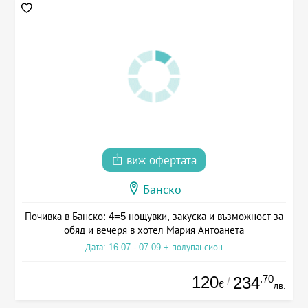
виж офертата
Банско
Почивка в Банско: 4=5 нощувки, закуска и възможност за
обяд и вечеря в хотел Мария Антоанета
Дата: 16.07 - 07.09 + полупансион
120
.70
234
/
€
лв.