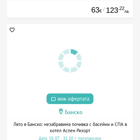
63
.22
123
/
€
лв.
виж офертата
Банско
Лято в Банско: незабравима почивка с басейни и СПА в
хотел Аспен Ризорт
Дата: 01.07 - 31.10 + полупансион