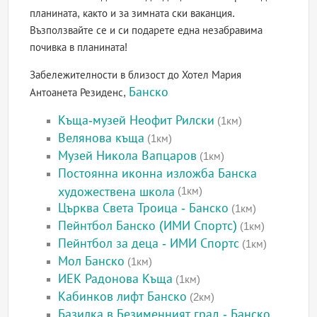
планината, както и за зимната ски ваканция.
Възползвайте се и си подарете една незабравима
почивка в планината!
Забележителности в близост до Хотел Мария
Банско
Антоанета Резиденс,
Къща-музей Неофит Рилски
(1км)
Велянова къща
(1км)
Музей Никола Вапцаров
(1км)
Постоянна иконна изложба Банска
художествена школа
(1км)
Църква Света Троица - Банско
(1км)
Пейнтбол Банско (ИМИ Спортс)
(1км)
Пейнтбол за деца - ИМИ Спортс
(1км)
Мол Банско
(1км)
ИЕК Радонова Къща
(1км)
Кабинков лифт Банско
(2км)
Базилка в Безименният град - Банско