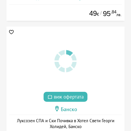
49
.84
95
/
€
лв.
виж офертата
Банско
Луксозен СПА и Ски Почивка в Хотел Свети Георги
Холидей, Банско