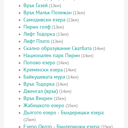
Връх Газей
(13км)
Връх Малък Полежан
(13км)
Самодивски езера
(13км)
Пирин голф
(13км)
Лифт Тодорка
(13км)
Лифт Плато
(13км)
Скално образувание Сватбата
(14км)
Национален парк Пирин
(14км)
Попово езеро
(14км)
Кременски езера
(14км)
Байкушевата мура
(14км)
Връх Тодорка
(14км)
Дженгал (връх)
(14км)
Връх Вихрен
(15км)
Жабешкото езеро
(15км)
Дългото езеро - Бъндеришки езера
(15км)
Езеро Окото - Бъндеришки езера
(15км)