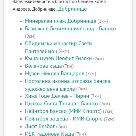
Забележителности в близост до Семеен хотел
Добринище
Андреев, Добринище,
Минерален плаж Добринище
(1км)
Базилка в Безименният град - Банско
(3км)
Обидимски манастир Свети
Пантелеймон
(4км)
Къща-музей Неофит Рилски
(7км)
Велянова къща
(7км)
Музей Никола Вапцаров
(7км)
Постоянна иконна изложба Банска
художествена школа
(7км)
Хижа Гоце Делчев - Пирин
(7км)
Църква Света Троица - Банско
(7км)
Пейнтбол Банско (ИМИ Спортс)
(7км)
Пейнтбол за деца - ИМИ Спортс
(7км)
Лифт Безбог
(7км)
ИЕК Радонова Къща
(7км)