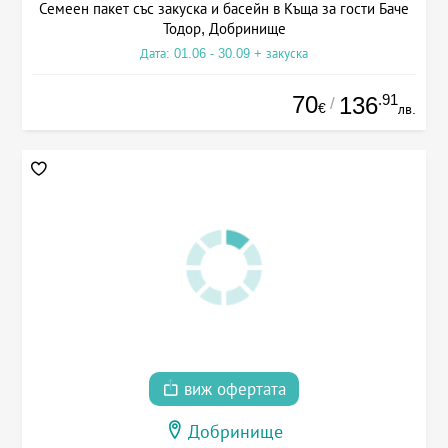
Семеен пакет със закуска и басейн в Къща за гости Баче
Тодор, Добринище
Дата: 01.06 - 30.09 + закуска
70
.91
136
/
€
лв.
виж офертата
Добринище