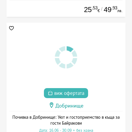
.53
.93
25
49
/
€
лв.
виж офертата
Добринище
Почивка в Добринище: Уют и гостоприемство в къща за
гости Байракови
Дата: 16.06 - 30.09 + без храна