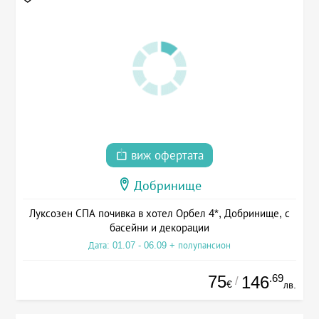
виж офертата
Добринище
Луксозен СПА почивка в хотел Орбел 4*, Добринище, с
басейни и декорации
Дата: 01.07 - 06.09 + полупансион
75
.69
146
/
€
лв.