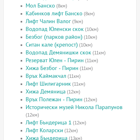
Мол Банско
(8км)
Кабинков лифт Банско
(8км)
Лифт Чалин Валог
(9км)
Водопад Юленски скок
(10км)
Безбог (парков район)
(10км)
Ситан кале (крепост)
(10км)
Водопад Демянишки скок
(11км)
Резерват Юлен - Пирин
(11км)
Хижа Безбог - Пирин
(11км)
Връх Каймакчал
(11км)
Лифт Шилигарник
(11км)
Хижа Демяница
(12км)
Връх Полежан - Пирин
(12км)
Исторически музей Никола Парапунов
(12км)
Лифт Бъндерица 1
(12км)
Лифт Коларски
(12км)
Хижа Бъндерица
(13км)