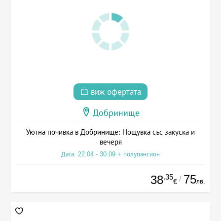
виж офертата
Добринище
Уютна почивка в Добринище: Нощувка със закуска и
вечеря
Дата: 22.04 - 30.09 + полупансион
.35
75
38
/
лв.
€