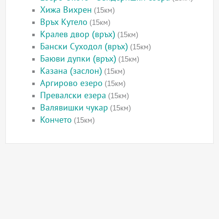
Хижа Вихрен
(15км)
Връх Кутело
(15км)
Кралев двор (връх)
(15км)
Бански Суходол (връх)
(15км)
Баюви дупки (връх)
(15км)
Казана (заслон)
(15км)
Аргирово езеро
(15км)
Превалски езера
(15км)
Валявишки чукар
(15км)
Кончето
(15км)