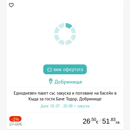
виж офертата
Добринище
Еднодневен пакет със закуска и ползване на басейн в
Къща за гости Баче Тодор, Добринище
Дата: 01.07 - 20.09 + закуска
-2%
.50
.83
26
51
/
€
лв.
27.00€