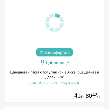
виж офертата
Добринище
Еднодневен пакет с полупансион в Хижа Гоце Делчев в
Добринище
Дата: 15.06 - 15.09 + полупансион
41
.19
80
/
€
лв.