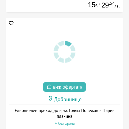
15
.34
29
/
€
лв.
виж офертата
Добринище
Еднодневен преход до връх Голям Полежан в Пирин
планина
+ без храна