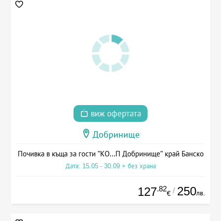
виж офертата
Добринище
Почивка в къща за гости "КО...П Добринище" край Банско
Дата: 15.05 - 30.09 + без храна
.82
250
127
/
лв.
€