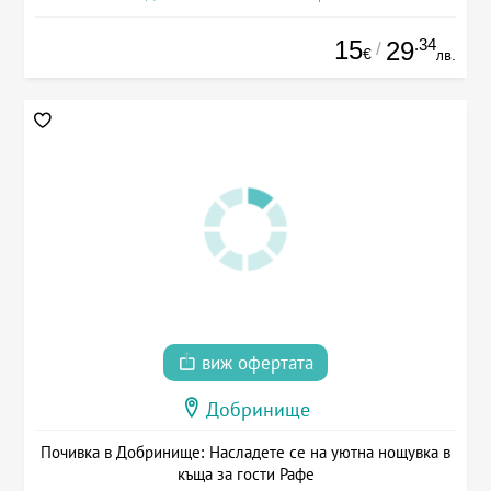
15
.34
29
/
€
лв.
виж офертата
Добринище
Почивка в Добринище: Насладете се на уютна нощувка в
къща за гости Рафе