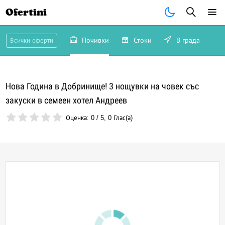
Ofertini
Почивки
Стоки
В града
Всички оферти
Нова Година в Добринище! 3 нощувки на човек със
закуски в семеен хотел Андреев
Оценка:
0
/
5
,
0
Глас(а)