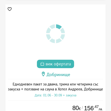
виж офертата
Добринище
Еднодневен пакет за двама, трима или четирима със
закуска + ползване на сауна в Хотел Андреев, Добринище
Дата: 01.06 - 30.09 + закуска
80
.47
156
/
€
лв.