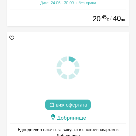
Дата: 24.06 - 30.09 + без храна
.45
40
20
/
лв.
€
виж офертата
Добринище
Еднодневен пакет със закуска в спокоен квартал в
Добринище