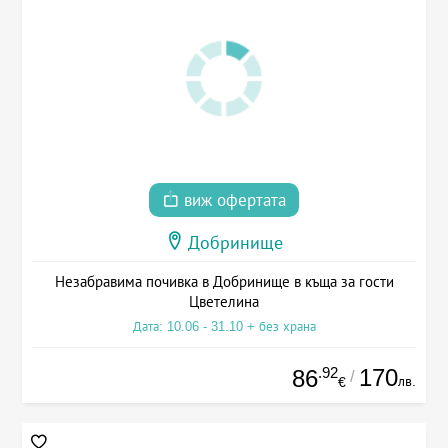
виж офертата
Добринище
Незабравима почивка в Добринище в къща за гости
Цветелина
Дата: 10.06 - 31.10 + без храна
.92
170
86
/
лв.
€