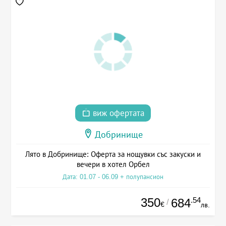
виж офертата
Добринище
Лято в Добринище: Оферта за нощувки със закуски и
вечери в хотел Орбел
Дата: 01.07 - 06.09 + полупансион
350
.54
684
/
€
лв.