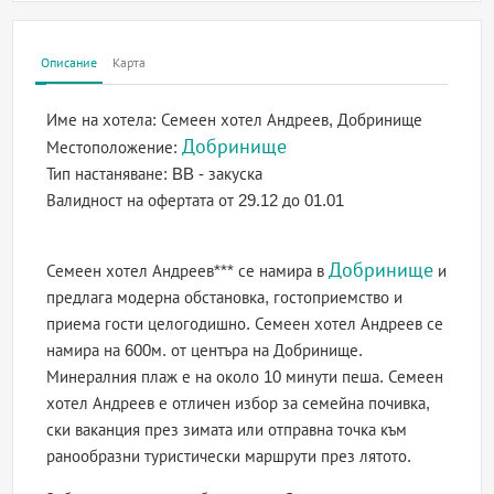
Описание
Карта
Име на хотела:
Семеен хотел Андреев, Добринище
Добринище
Местоположение:
Тип настаняване:
BB - закуска
Валидност на офертата
от 29.12 до 01.01
Добринище
Семеен хотел Андреев*** се намира в
и
предлага модерна обстановка, гостоприемство и
приема гости целогодишно. Семеен хотел Андреев се
намира на 600м. от центъра на Добринище.
Минералния плаж е на около 10 минути пеша. Семеен
хотел Андреев е отличен избор за семейна почивка,
ски ваканция през зимата или отправна точка към
ранообразни туристически маршрути през лятото.