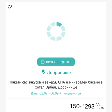
виж офертата
Добринище
Пакети със закуска и вечеря, СПА и минерален басейн в
хотел Орбел, Добринище
Дата: 01.07 - 06.09 + полупансион
150
.38
293
/
€
лв.