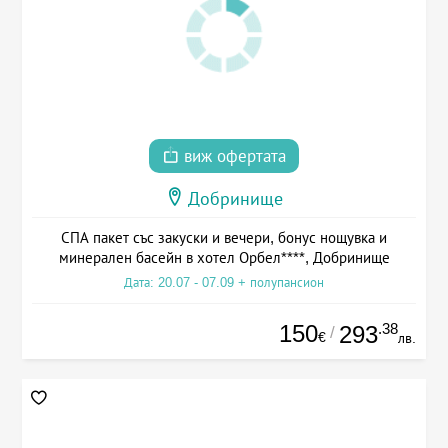
виж офертата
Добринище
СПА пакет със закуски и вечери, бонус нощувка и
минерален басейн в хотел Орбел****, Добринище
Дата: 20.07 - 07.09 + полупансион
150
.38
293
/
€
лв.